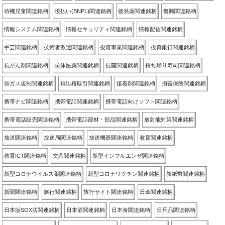
待機児童関連銘柄
後払い(BNPL)関連銘柄
後発薬関連銘柄
復興関連銘柄
情報システム関連銘柄
情報セキュリティ関連銘柄
情報配信関連銘柄
手芸関連銘柄
技術者派遣関連銘柄
投資事業関連銘柄
投資銀行関連銘柄
抗がん剤関連銘柄
抗体医薬関連銘柄
抗菌関連銘柄
持ち帰り寿司関連銘柄
排ガス規制関連銘柄
排出権取引関連銘柄
接着剤関連銘柄
損害保険関連銘柄
携帯ナビ関連銘柄
携帯電話関連銘柄
携帯電話向けソフト関連銘柄
携帯電話販売関連銘柄
携帯電話部材・部品関連銘柄
放射能対策関連銘柄
放送関連銘柄
放送局関連銘柄
放送機器関連銘柄
教育関連銘柄
教育ICT関連銘柄
文具関連銘柄
新型インフルエンザ関連銘柄
新型コロナウイルス薬関連銘柄
新型コロナワクチン関連銘柄
新紙幣関連銘柄
新聞関連銘柄
旅行関連銘柄
旅行サイト関連銘柄
日傘関連銘柄
日本版SOX法関連銘柄
日本酒関連銘柄
日本食関連銘柄
日用品関連銘柄