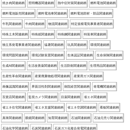
焼き肉関連銘柄
照明機器関連銘柄
熱中症対策関連銘柄
燃料電池関連銘柄
燃料電池販売関連銘柄
燃料電池車関連銘柄
燃料電池部材・部品関連銘柄
牛乳関連銘柄
牛肉関連銘柄
物流関連銘柄
特定規模電気事業者関連銘柄
特殊土木関連銘柄
特殊紙関連銘柄
特殊鋼関連銘柄
特装車関連銘柄
独立系発電事業者関連銘柄
猛暑関連銘柄
玩具関連銘柄
環境関連銘柄
環境問題関連銘柄
環境試験装置関連銘柄
生体認証関連銘柄
生命保険関連銘柄
生成AI関連銘柄
生活改善薬関連銘柄
生活防衛関連銘柄
生理用品関連銘柄
生産性革命関連銘柄
産業廃棄物処理関連銘柄
産業用ガス関連銘柄
画像認識関連銘柄
界面活性剤関連銘柄
病院経営関連銘柄
発電機関連銘柄
百貨店関連銘柄
監視カメラ関連銘柄
目薬関連銘柄
省エネ関連銘柄
省エネ住宅関連銘柄
省エネ支援関連銘柄
省エネ空調関連銘柄
看板関連銘柄
真珠関連銘柄
眼鏡関連銘柄
知育関連銘柄
石油関連銘柄
石油元売り関連銘柄
石油化学関連銘柄
石炭関連銘柄
石炭ガス化複合発電関連銘柄