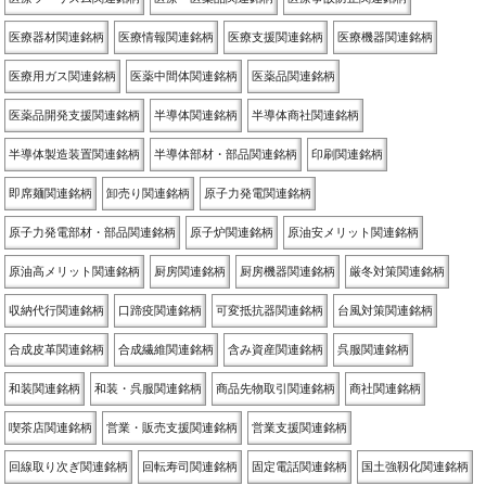
医療器材関連銘柄
医療情報関連銘柄
医療支援関連銘柄
医療機器関連銘柄
医療用ガス関連銘柄
医薬中間体関連銘柄
医薬品関連銘柄
医薬品開発支援関連銘柄
半導体関連銘柄
半導体商社関連銘柄
半導体製造装置関連銘柄
半導体部材・部品関連銘柄
印刷関連銘柄
即席麺関連銘柄
卸売り関連銘柄
原子力発電関連銘柄
原子力発電部材・部品関連銘柄
原子炉関連銘柄
原油安メリット関連銘柄
原油高メリット関連銘柄
厨房関連銘柄
厨房機器関連銘柄
厳冬対策関連銘柄
収納代行関連銘柄
口蹄疫関連銘柄
可変抵抗器関連銘柄
台風対策関連銘柄
合成皮革関連銘柄
合成繊維関連銘柄
含み資産関連銘柄
呉服関連銘柄
和装関連銘柄
和装・呉服関連銘柄
商品先物取引関連銘柄
商社関連銘柄
喫茶店関連銘柄
営業・販売支援関連銘柄
営業支援関連銘柄
回線取り次ぎ関連銘柄
回転寿司関連銘柄
固定電話関連銘柄
国土強靱化関連銘柄