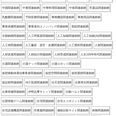
中国関連銘柄
中東関連銘柄
中華料理関連銘柄
中食関連銘柄
乳製品関連銘柄
乳酸菌関連銘柄
予防医療関連銘柄
事務機器関連銘柄
事務用品関連銘柄
事業承継関連銘柄
事業者向けノンバンク関連銘柄
亜鉛関連銘柄
京都銘柄関連銘柄
人工呼吸器関連銘柄
人工知能関連銘柄
人工知能(AI)関連銘柄
人工肉関連銘柄
人工臓器・器官・皮膚関連銘柄
人工透析関連銘柄
人材関連銘柄
人材派遣関連銘柄
人材紹介関連銘柄
人材育成関連銘柄
人生100年時代関連銘柄
介護関連銘柄
介護テック関連銘柄
介護ロボット関連銘柄
仮想移動体通信事業者関連銘柄
仮想空間関連銘柄
仮想通貨関連銘柄
仮設材関連銘柄
仲介貿易関連銘柄
任天堂関連銘柄
企業再生関連銘柄
企業研修関連銘柄
伊勢志摩サミット関連銘柄
伝動ベルト関連銘柄
位置情報ゲーム関連銘柄
住宅関連銘柄
住宅エコポイント関連銘柄
住宅設備機器関連銘柄
作業服関連銘柄
価格比較サイト関連銘柄
保険関連銘柄