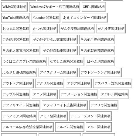
WiMAX関連銘柄
Windows7サポート終了関連銘柄
XBRL関連銘柄
YouTube関連銘柄
Youtuber関連銘柄
あえてスタンダード関連銘柄
おつまみ関連銘柄
かつら関連銘柄
がん免疫療法関連銘柄
がん検査関連銘柄
ごみ処理関連銘柄
その他デジタル家電関連銘柄
その他半導体関連銘柄
その他太陽電池関連銘柄
その他自動車関連銘柄
その他製造業関連銘柄
つくばエクスプレス関連銘柄
なでしこ銘柄関連銘柄
はやぶさ関連銘柄
ふるさと納税関連銘柄
アイスクリーム関連銘柄
アウトソーシング関連銘柄
アウトドア関連銘柄
アクリル関連銘柄
アジア関連銘柄
アスベスト対策関連銘柄
アップル関連銘柄
アニメ関連銘柄
アニメーション関連銘柄
アパレル関連銘柄
アフィリエイト関連銘柄
アフィリエイト広告関連銘柄
アフリカ関連銘柄
アベノミクス関連銘柄
アミノ酸関連銘柄
アミューズメント関連銘柄
アルコール依存症治療薬関連銘柄
アルバム関連銘柄
アルミ関連銘柄