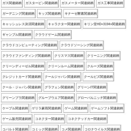
ガス関連銘柄
ガスタービン関連銘柄
ガスメーター関連銘柄
ガス工事関連銘柄
ガーデニング関連銘柄
キッズ関連銘柄
キナーゼ酵素関連銘柄
キャッシュレス決済関連銘柄
キャラクター関連銘柄
キリン堂HD<3194>関連銘柄
ギャンブル関連銘柄
クラウドゲーム関連銘柄
クラウドコンピューティング関連銘柄
クラウドソーシング関連銘柄
クラウドファンディング関連銘柄
クリスマス関連銘柄
クリーニング関連銘柄
クリーンディーゼル関連銘柄
クリーンルーム関連銘柄
クルーズ関連銘柄
クレジットカード関連銘柄
クールジャパン関連銘柄
クールビズ関連銘柄
クール・ジャパン関連銘柄
グラフェン関連銘柄
グリーンIT関連銘柄
グリーンプラ関連銘柄
グループウエア関連銘柄
グローバルニッチ関連銘柄
ケーブル関連銘柄
ゲリラ豪雨関連銘柄
ゲーム関連銘柄
ゲームソフト関連銘柄
ゲーム販売関連銘柄
コネクター関連銘柄
コネクテッドカー関連銘柄
コバルト関連銘柄
コミック関連銘柄
コメ関連銘柄
コロナウイルス関連銘柄