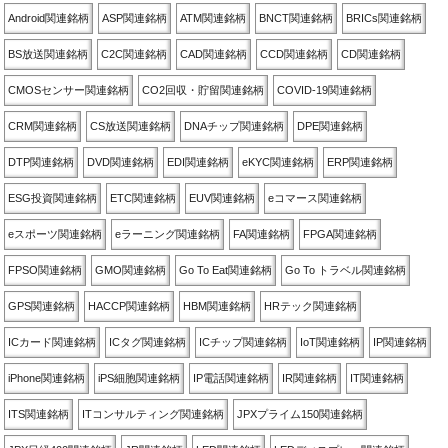
Android関連銘柄
ASP関連銘柄
ATM関連銘柄
BNCT関連銘柄
BRICs関連銘柄
BS放送関連銘柄
C2C関連銘柄
CAD関連銘柄
CCD関連銘柄
CD関連銘柄
CMOSセンサー関連銘柄
CO2回収・貯留関連銘柄
COVID-19関連銘柄
CRM関連銘柄
CS放送関連銘柄
DNAチップ関連銘柄
DPE関連銘柄
DTP関連銘柄
DVD関連銘柄
EDI関連銘柄
eKYC関連銘柄
ERP関連銘柄
ESG投資関連銘柄
ETC関連銘柄
EUV関連銘柄
eコマース関連銘柄
eスポーツ関連銘柄
eラーニング関連銘柄
FA関連銘柄
FPGA関連銘柄
FPSO関連銘柄
GMO関連銘柄
Go To Eat関連銘柄
Go To トラベル関連銘柄
GPS関連銘柄
HACCP関連銘柄
HBM関連銘柄
HRテック関連銘柄
ICカード関連銘柄
ICタグ関連銘柄
ICチップ関連銘柄
IoT関連銘柄
IP関連銘柄
iPhone関連銘柄
iPS細胞関連銘柄
IP電話関連銘柄
IR関連銘柄
IT関連銘柄
ITS関連銘柄
ITコンサルティング関連銘柄
JPXプライム150関連銘柄