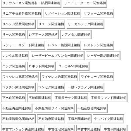
リチウムイオン電池部材・部品関連銘柄
リニアモーターカー関連銘柄
リニア中央新幹線関連銘柄
リノベーション関連銘柄
リフォーム関連銘柄
リベンジ消費関連銘柄
リユース関連銘柄
リーガルテック関連銘柄
リース関連銘柄
レアアース関連銘柄
レアメタル関連銘柄
レジャー・リゾート関連銘柄
レジャー施設関連銘柄
レストラン関連銘柄
レンタル関連銘柄
レーザービームプリンター関連銘柄
レーザー部品関連銘柄
ロシア関連銘柄
ロボット関連銘柄
ローカル5G関連銘柄
ワイヤレス充電関連銘柄
ワイヤレス給電関連銘柄
ワイヤロープ関連銘柄
ワクチン療法関連銘柄
ワンセグ関連銘柄
一眼レフカメラ関連銘柄
下水道関連銘柄
不動産関連銘柄
不動産テック関連銘柄
不動産ファンド関連銘柄
不動産再生関連銘柄
不動産情報サイト関連銘柄
不動産投資関連銘柄
不動産流動化関連銘柄
不妊治療関連銘柄
不織布関連銘柄
中古バイク関連銘柄
中古マンション再生関連銘柄
中古住宅関連銘柄
中古本関連銘柄
中古車関連銘柄