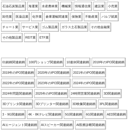
石油石炭製品業
海運業
水産農林業
機械業
情報通信業
建設業
小売業
卸売業
医薬品業
化学業
倉庫運輸関連業
保険業
不動産業
パルプ紙業
チャート業
サービス業
ゴム製品業
ガラス土石製品業
その他金融業
その他製品業
REIT業
ETF業
関連銘柄別
01銘柄関連銘柄
100円ショップ関連銘柄
10連休関連銘柄
2018年のIPO関連銘柄
2019年のIPO関連銘柄
2020年のIPO関連銘柄
2021年のIPO関連銘柄
2022年のIPO関連銘柄
2023年のIPO関連銘柄
2024年のIPO関連銘柄
2024年問題関連銘柄
2025年のIPO関連銘柄
24時間営業関連銘柄
3D関連銘柄
3Dプリンタ関連銘柄
3Dプリンター関連銘柄
3D映像関連銘柄
3PL関連銘柄
3・9G関連銘柄
4K・8Kテレビ関連銘柄
5G関連銘柄
6G関連銘柄
AED関連銘柄
AIエージェント関連銘柄
AIスピーカー関連銘柄
AI医療診断関連銘柄