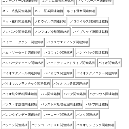
ニンテンドーDS関連銘柄
ネオジム磁石関連銘柄
ネットスーパー関連銘柄
ネット広告関連銘柄
ネット証券関連銘柄
ネット選挙関連銘柄
ネット銀行関連銘柄
ノロウイルス関連銘柄
ノロウイルス対策関連銘柄
ノンバンク関連銘柄
ノンフロン冷却関連銘柄
ハイブリッド車関連銘柄
ハイヤー・タクシー関連銘柄
ハウスウエディング関連銘柄
ハム・ソーセージ関連銘柄
ハロウィン関連銘柄
ハンドバッグ関連銘柄
ハンバーグチェーン関連銘柄
ハードディスクドライブ関連銘柄
バイオ関連銘柄
バイオエタノール関連銘柄
バイオガス関連銘柄
バイオテクノロジー関連銘柄
バイオマスプラスチック関連銘柄
バイオマス発電関連銘柄
バイオ航空燃料関連銘柄
バス関連銘柄
バッグ関連銘柄
バナジウム関連銘柄
バラスト水処理関連銘柄
バラスト水処理装置関連銘柄
バルブ関連銘柄
バレンタインデー関連銘柄
バーコード関連銘柄
パスタ関連銘柄
パソコン関連銘柄
パチンコ・パチスロ関連銘柄
パリオリンピック関連銘柄