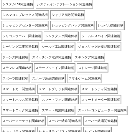
システムLSI関連銘柄
システムインテグレーション関連銘柄
シネマコンプレックス関連銘柄
シャリア指数関連銘柄
ショッピングセンター関連銘柄
ショッピングバッグ関連銘柄
ショベル関連銘柄
シリコンウエハー関連銘柄
シンクタンク関連銘柄
シームレスパイプ関連銘柄
シーリング工事関連銘柄
シールド工法関連銘柄
ジェネリック医薬品関連銘柄
ジーンズ関連銘柄
スイッチング電源関連銘柄
スキンケア関連銘柄
ステンレス関連銘柄
ステーブルコイン関連銘柄
ストレージ関連銘柄
スポーツ関連銘柄
スポーツ用品関連銘柄
スマホゲーム関連銘柄
スマートカー関連銘柄
スマートグリッド関連銘柄
スマートシティ関連銘柄
スマートハウス関連銘柄
スマートフォン関連銘柄
スマートメーター関連銘柄
スマートロック関連銘柄
スマート農業関連銘柄
スーパーコンピューター関連銘柄
スーパーマーケット関連銘柄
スーパー繊維関連銘柄
スーパー銭湯関連銘柄
セキュリティ関連銘柄
セキュリティソフト関連銘柄
セメント関連銘柄