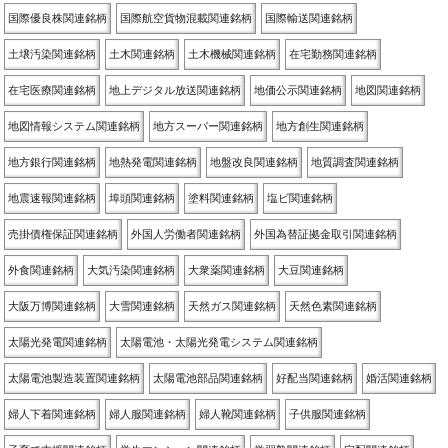
国際優良株関連銘柄
国際航空貨物混載関連銘柄
国際輸送関連銘柄
土壌汚染関連銘柄
土木関連銘柄
土木機械関連銘柄
在宅勤務関連銘柄
在宅医療関連銘柄
地上デジタル放送関連銘柄
地価公示関連銘柄
地図関連銘柄
地図情報システム関連銘柄
地方スーパー関連銘柄
地方創生関連銘柄
地方銀行関連銘柄
地熱発電関連銘柄
地盤改良関連銘柄
地質調査関連銘柄
地震速報関連銘柄
埠頭関連銘柄
塗料関連銘柄
塩ビ関連銘柄
売掛債権保証関連銘柄
外国人労働者関連銘柄
外国為替証拠金取引関連銘柄
外食関連銘柄
大気汚染関連銘柄
大衆薬関連銘柄
大豆関連銘柄
大阪万博関連銘柄
大雪関連銘柄
天然ガス関連銘柄
天然色素関連銘柄
太陽光発電関連銘柄
太陽電池・太陽光発電システム関連銘柄
太陽電池製造装置関連銘柄
太陽電池部品関連銘柄
好配当関連銘柄
婚活関連銘柄
婦人下着関連銘柄
婦人服関連銘柄
婦人靴関連銘柄
子供服関連銘柄