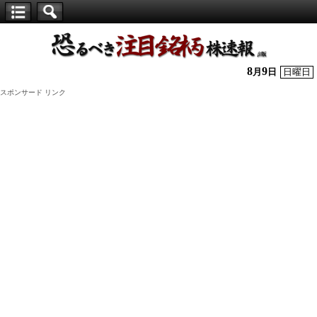
【仕
手
株】
8
9
月
日
日曜日
恐
スポンサード リンク
る
べ
き
注
目
銘
柄
株
速
報