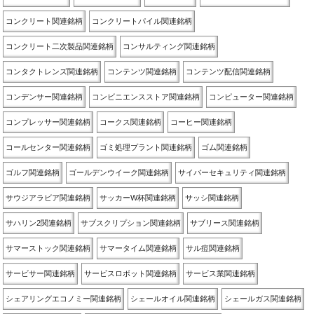
コンクリート関連銘柄
コンクリートパイル関連銘柄
コンクリート二次製品関連銘柄
コンサルティング関連銘柄
コンタクトレンズ関連銘柄
コンテンツ関連銘柄
コンテンツ配信関連銘柄
コンデンサー関連銘柄
コンビニエンスストア関連銘柄
コンピューター関連銘柄
コンプレッサー関連銘柄
コークス関連銘柄
コーヒー関連銘柄
コールセンター関連銘柄
ゴミ処理プラント関連銘柄
ゴム関連銘柄
ゴルフ関連銘柄
ゴールデンウイーク関連銘柄
サイバーセキュリティ関連銘柄
サウジアラビア関連銘柄
サッカーW杯関連銘柄
サッシ関連銘柄
サハリン2関連銘柄
サブスクリプション関連銘柄
サブリース関連銘柄
サマーストック関連銘柄
サマータイム関連銘柄
サル痘関連銘柄
サービサー関連銘柄
サービスロボット関連銘柄
サービス業関連銘柄
シェアリングエコノミー関連銘柄
シェールオイル関連銘柄
シェールガス関連銘柄