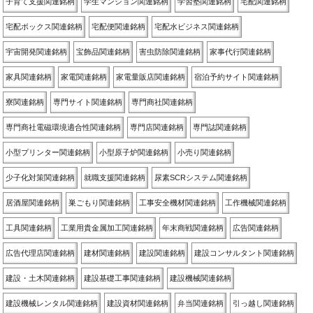
子育て支援関連銘柄
学生マンション関連銘柄
学習塾関連銘柄
宅配関連銘柄
宅配ボックス関連銘柄
宅配便関連銘柄
宅配水ビジネス関連銘柄
宇宙開発関連銘柄
宝飾品関連銘柄
害虫防除関連銘柄
家事代行関連銘柄
家具関連銘柄
家電関連銘柄
家電量販店関連銘柄
宿泊予約サイト関連銘柄
寮関連銘柄
専門サイト関連銘柄
専門商社関連銘柄
専門商社電磁環境適合性関連銘柄
専門店関連銘柄
専門誌関連銘柄
小型プリンター関連銘柄
小型原子炉関連銘柄
小売り関連銘柄
少子化対策関連銘柄
就職支援関連銘柄
尿素SCRシステム関連銘柄
居酒屋関連銘柄
巣ごもり関連銘柄
工事安全機材関連銘柄
工作機械関連銘柄
工具関連銘柄
工業用貴金属加工関連銘柄
年末商戦関連銘柄
広告関連銘柄
広告代理店関連銘柄
建材関連銘柄
建設関連銘柄
建設コンサルタント関連銘柄
建設・土木関連銘柄
建設基礎工事関連銘柄
建設機械関連銘柄
建設機械レンタル関連銘柄
建設資材関連銘柄
弁当関連銘柄
引っ越し関連銘柄