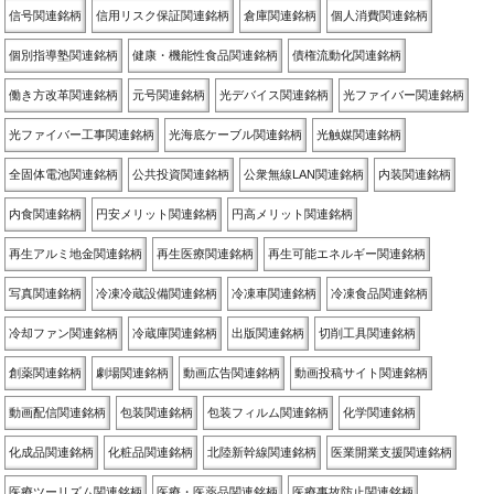
信号関連銘柄
信用リスク保証関連銘柄
倉庫関連銘柄
個人消費関連銘柄
個別指導塾関連銘柄
健康・機能性食品関連銘柄
債権流動化関連銘柄
働き方改革関連銘柄
元号関連銘柄
光デバイス関連銘柄
光ファイバー関連銘柄
光ファイバー工事関連銘柄
光海底ケーブル関連銘柄
光触媒関連銘柄
全固体電池関連銘柄
公共投資関連銘柄
公衆無線LAN関連銘柄
内装関連銘柄
内食関連銘柄
円安メリット関連銘柄
円高メリット関連銘柄
再生アルミ地金関連銘柄
再生医療関連銘柄
再生可能エネルギー関連銘柄
写真関連銘柄
冷凍冷蔵設備関連銘柄
冷凍車関連銘柄
冷凍食品関連銘柄
冷却ファン関連銘柄
冷蔵庫関連銘柄
出版関連銘柄
切削工具関連銘柄
創薬関連銘柄
劇場関連銘柄
動画広告関連銘柄
動画投稿サイト関連銘柄
動画配信関連銘柄
包装関連銘柄
包装フィルム関連銘柄
化学関連銘柄
化成品関連銘柄
化粧品関連銘柄
北陸新幹線関連銘柄
医業開業支援関連銘柄
医療ツーリズム関連銘柄
医療・医薬品関連銘柄
医療事故防止関連銘柄