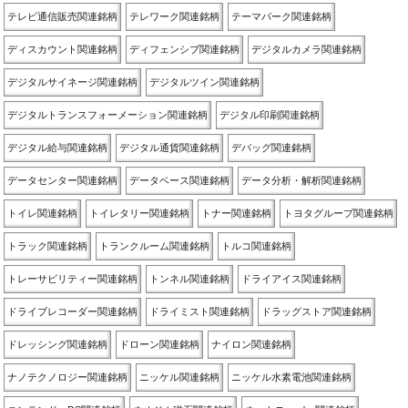
テレビ通信販売関連銘柄
テレワーク関連銘柄
テーマパーク関連銘柄
ディスカウント関連銘柄
ディフェンシブ関連銘柄
デジタルカメラ関連銘柄
デジタルサイネージ関連銘柄
デジタルツイン関連銘柄
デジタルトランスフォーメーション関連銘柄
デジタル印刷関連銘柄
デジタル給与関連銘柄
デジタル通貨関連銘柄
デバッグ関連銘柄
データセンター関連銘柄
データベース関連銘柄
データ分析・解析関連銘柄
トイレ関連銘柄
トイレタリー関連銘柄
トナー関連銘柄
トヨタグループ関連銘柄
トラック関連銘柄
トランクルーム関連銘柄
トルコ関連銘柄
トレーサビリティー関連銘柄
トンネル関連銘柄
ドライアイス関連銘柄
ドライブレコーダー関連銘柄
ドライミスト関連銘柄
ドラッグストア関連銘柄
ドレッシング関連銘柄
ドローン関連銘柄
ナイロン関連銘柄
ナノテクノロジー関連銘柄
ニッケル関連銘柄
ニッケル水素電池関連銘柄