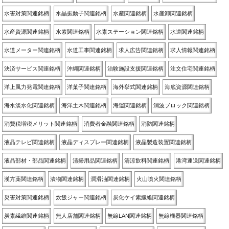
水害対策関連銘柄
水晶振動子関連銘柄
水産関連銘柄
水産卸関連銘柄
水産資源関連銘柄
水素関連銘柄
水素ステーション関連銘柄
水道関連銘柄
水道メーター関連銘柄
水道工事関連銘柄
求人広告関連銘柄
求人情報関連銘柄
決済サービス関連銘柄
沖縄関連銘柄
治験施設支援関連銘柄
注文住宅関連銘柄
洋上風力発電関連銘柄
洋菓子関連銘柄
海外挙式関連銘柄
海底資源関連銘柄
海水淡水化関連銘柄
海洋土木関連銘柄
海運関連銘柄
消波ブロック関連銘柄
消費税増税メリット関連銘柄
消費者金融関連銘柄
消防関連銘柄
液晶テレビ関連銘柄
液晶ディスプレー関連銘柄
液晶製造装置関連銘柄
液晶部材・部品関連銘柄
清掃用品関連銘柄
清涼飲料関連銘柄
港湾運送関連銘柄
漢方薬関連銘柄
漬物関連銘柄
潤滑油関連銘柄
火山噴火関連銘柄
災害対策関連銘柄
炊飯ジャー関連銘柄
炭化ケイ素繊維関連銘柄
炭素繊維関連銘柄
無人店舗関連銘柄
無線LAN関連銘柄
無線機器関連銘柄