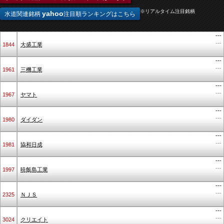
※リアルタイム注目銘柄
yahoo
水道関連銘柄
注目順ランキングはこちら
---
---
1844
大盛工業
---
---
1961
三機工業
---
---
1967
ヤマト
---
---
1980
ダイダン
---
---
1981
協和日成
---
---
1997
暁飯島工業
---
---
2325
ＮＪＳ
---
---
3024
クリエイト