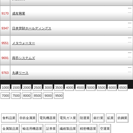
---
---
9170
成友興業
---
---
9347
日本管財ホールディングス
---
---
9551
メタウォーター
---
---
9691
両毛システムズ
---
---
9763
丸建リース
1000
1500
2000
2500
3000
3500
4000
4500
5000
5500
6000
6500
7000
7500
8000
8500
9000
9500
業種別
食料品業
非鉄金属業
電気機器業
電気ガス業
陸運業
銀行業
鉱業
鉄鋼業
金属製品業
輸送用機器業
証券業
繊維製品業
精密機器業
空運業