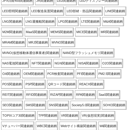
JPX日経400関連銘柄
JR関連銘柄
LED関連銘柄
LEDディスプレー関連銘柄
LED照明関連銘柄
LED製造装置関連銘柄
LED部材・部品関連銘柄
LINE関連銘柄
LNG関連銘柄
LNG運搬船関連銘柄
LPG関連銘柄
LTE関連銘柄
M&A関連銘柄
M2M関連銘柄
MaaS関連銘柄
MEMS関連銘柄
MICE関連銘柄
MR関連銘柄
MRAM関連銘柄
MRJ関連銘柄
MVNO関連銘柄
MVNO(仮想移動体通信事業者)関連銘柄
NAND型フラッシュメモリ関連銘柄
NAS電池関連銘柄
NFT関連銘柄
NGN関連銘柄
NISA関連銘柄
O2O関連銘柄
OA関連銘柄
OEM関連銘柄
PCR検査関連銘柄
PFI関連銘柄
PM2.5関連銘柄
POS関連銘柄
PSP関連銘柄
QRコード関連銘柄
REACH関連銘柄
REIT関連銘柄
RFID関連銘柄
RIZAP関連銘柄
RPA関連銘柄
SaaS関連銘柄
SEO関連銘柄
SMS関連銘柄
SNS関連銘柄
Society5.0関連銘柄
SOHO関連銘柄
TOPIXコア30関連銘柄
TPP関連銘柄
VR関連銘柄
VR(仮想現実)関連銘柄
Vチューバー関連銘柄
WBC関連銘柄
Webサイト構築関連銘柄
Wii関連銘柄