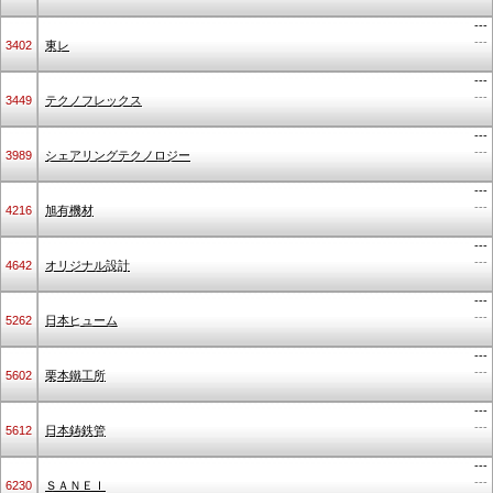
---
---
3402
東レ
---
---
3449
テクノフレックス
---
---
3989
シェアリングテクノロジー
---
---
4216
旭有機材
---
---
4642
オリジナル設計
---
---
5262
日本ヒューム
---
---
5602
栗本鐵工所
---
---
5612
日本鋳鉄管
---
---
6230
ＳＡＮＥＩ