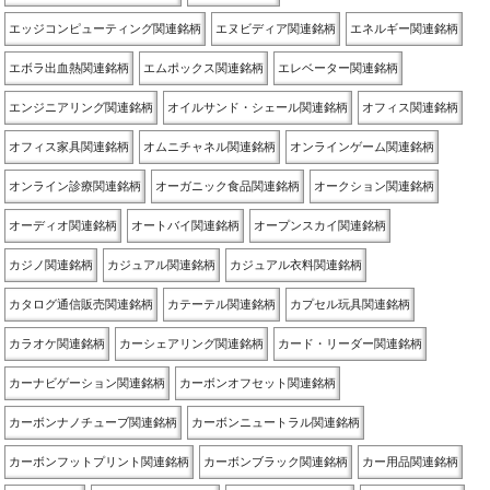
エッジコンピューティング関連銘柄
エヌビディア関連銘柄
エネルギー関連銘柄
エボラ出血熱関連銘柄
エムポックス関連銘柄
エレベーター関連銘柄
エンジニアリング関連銘柄
オイルサンド・シェール関連銘柄
オフィス関連銘柄
オフィス家具関連銘柄
オムニチャネル関連銘柄
オンラインゲーム関連銘柄
オンライン診療関連銘柄
オーガニック食品関連銘柄
オークション関連銘柄
オーディオ関連銘柄
オートバイ関連銘柄
オープンスカイ関連銘柄
カジノ関連銘柄
カジュアル関連銘柄
カジュアル衣料関連銘柄
カタログ通信販売関連銘柄
カテーテル関連銘柄
カプセル玩具関連銘柄
カラオケ関連銘柄
カーシェアリング関連銘柄
カード・リーダー関連銘柄
カーナビゲーション関連銘柄
カーボンオフセット関連銘柄
カーボンナノチューブ関連銘柄
カーボンニュートラル関連銘柄
カーボンフットプリント関連銘柄
カーボンブラック関連銘柄
カー用品関連銘柄