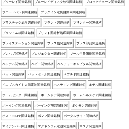
ブルーレイ関連銘柄
ブルーレイディスク検査関連銘柄
ブロックチェーン関連銘柄
ブロードバンド関連銘柄
プラグイン電気自動車関連銘柄
プラスチック成形関連銘柄
プラント関連銘柄
プリンター関連銘柄
プリント基板関連銘柄
プリント配線板処理薬関連銘柄
プレイステーション関連銘柄
プレス機関連銘柄
プレス部品関連銘柄
プレハブ関連銘柄
プロジェクター関連銘柄
プール用殺菌剤関連銘柄
ベトナム関連銘柄
ベビー関連銘柄
ベンチャーキャピタル関連銘柄
ペット関連銘柄
ペットボトル関連銘柄
ペプチド関連銘柄
ペロブスカイト太陽電池関連銘柄
ホスティング関連銘柄
ホテル関連銘柄
ホームセンター関連銘柄
ホームドア関連銘柄
ホームヘルスケア関連銘柄
ボーイング関連銘柄
ボーイング787関連銘柄
ポケモン関連銘柄
ポストコロナ関連銘柄
ポンプ関連銘柄
ポータルサイト関連銘柄
マイナンバー関連銘柄
マグネシウム電池関連銘柄
マスク関連銘柄