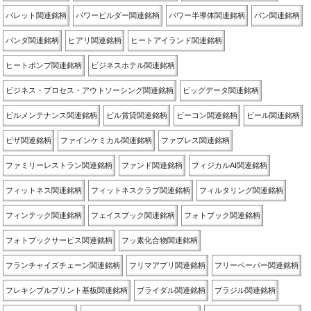
パレット関連銘柄
パワービルダー関連銘柄
パワー半導体関連銘柄
パン関連銘柄
パンダ関連銘柄
ヒアリ関連銘柄
ヒートアイランド関連銘柄
ヒートポンプ関連銘柄
ビジネスホテル関連銘柄
ビジネス・プロセス・アウトソーシング関連銘柄
ビッグデータ関連銘柄
ビルメンテナンス関連銘柄
ビル賃貸関連銘柄
ビーコン関連銘柄
ビール関連銘柄
ピザ関連銘柄
ファインケミカル関連銘柄
ファブレス関連銘柄
ファミリーレストラン関連銘柄
ファンド関連銘柄
フィジカルAI関連銘柄
フィットネス関連銘柄
フィットネスクラブ関連銘柄
フィルタリング関連銘柄
フィンテック関連銘柄
フェイスブック関連銘柄
フォトブック関連銘柄
フォトブックサービス関連銘柄
フッ素化合物関連銘柄
フランチャイズチェーン関連銘柄
フリマアプリ関連銘柄
フリーペーパー関連銘柄
フレキシブルプリント基板関連銘柄
ブライダル関連銘柄
ブラジル関連銘柄