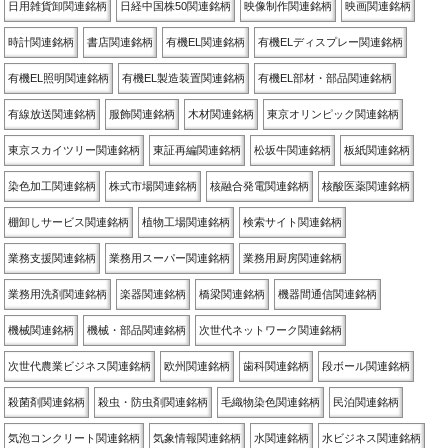
日用雑貨卸関連銘柄
日経中国株50関連銘柄
映像制作関連銘柄
映画関連銘柄
時計関連銘柄
書店関連銘柄
有機EL関連銘柄
有機ELディスプレー関連銘柄
有機EL照明関連銘柄
有機EL製造装置関連銘柄
有機EL部材・部品関連銘柄
有線放送関連銘柄
服飾関連銘柄
木材関連銘柄
東京オリンピック関連銘柄
東京スカイツリー関連銘柄
東証再編関連銘柄
松坂牛関連銘柄
板紙関連銘柄
染色加工関連銘柄
株式市場関連銘柄
核融合発電関連銘柄
核酸医薬関連銘柄
棚卸しサービス関連銘柄
植物工場関連銘柄
検索サイト関連銘柄
業務支援関連銘柄
業務用スーパー関連銘柄
業務用厨房関連銘柄
業務用洗剤関連銘柄
楽器関連銘柄
橋梁関連銘柄
機器間通信関連銘柄
機械関連銘柄
機械・部品関連銘柄
次世代ネットワーク関連銘柄
次世代農業ビジネス関連銘柄
欧州関連銘柄
歯科関連銘柄
段ボール関連銘柄
殺菌剤関連銘柄
殺虫・防虫剤関連銘柄
毛織物染色関連銘柄
民泊関連銘柄
気泡コンクリート関連銘柄
気象情報関連銘柄
水関連銘柄
水ビジネス関連銘柄