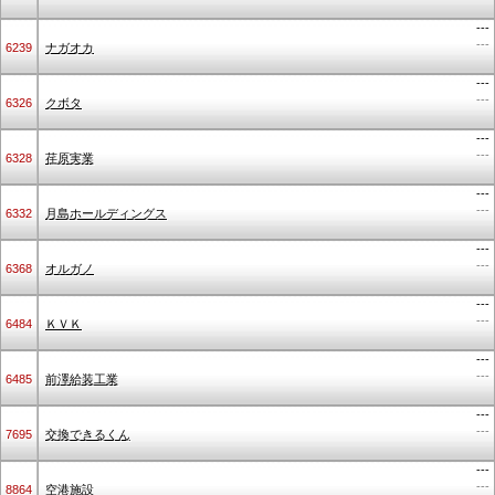
---
---
6239
ナガオカ
---
---
6326
クボタ
---
---
6328
荏原実業
---
---
6332
月島ホールディングス
---
---
6368
オルガノ
---
---
6484
ＫＶＫ
---
---
6485
前澤給装工業
---
---
7695
交換できるくん
---
---
8864
空港施設