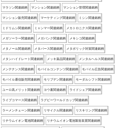
マラソン関連銘柄
マンション関連銘柄
マンション管理関連銘柄
マンション販売関連銘柄
マーケティング関連銘柄
ミシン関連銘柄
ミドリムシ関連銘柄
ミャンマー関連銘柄
メカトロニクス関連銘柄
メガソーラー関連銘柄
メガバンク関連銘柄
メキシコ関連銘柄
メタノール関連銘柄
メタバース関連銘柄
メタボリック対策関連銘柄
メタンハイドレート関連銘柄
メッキ薬品関連銘柄
メンタルヘルス関連銘柄
メンテナンス関連銘柄
モバイルコンテンツ関連銘柄
モバイル広告関連銘柄
モバイル通信販売関連銘柄
モリブデン関連銘柄
モーダルシフト関連銘柄
ユーロ高メリット関連銘柄
ヨウ素関連銘柄
ライドシェア関連銘柄
ライブコマース関連銘柄
ラグビーワールドカップ関連銘柄
ラーメンチェーン関連銘柄
リサイクル関連銘柄
リスキリング関連銘柄
リチウムイオン電池関連銘柄
リチウムイオン電池製造装置関連銘柄