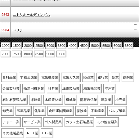
---
---
9843
ニトリホールディングス
---
---
9904
ベリテ
1000
1500
2000
2500
3000
3500
4000
4500
5000
5500
6000
6500
7000
7500
8000
8500
9000
9500
業種別
食料品業
非鉄金属業
電気機器業
電気ガス業
陸運業
銀行業
鉱業
鉄鋼業
金属製品業
輸送用機器業
証券業
繊維製品業
精密機器業
空運業
石油石炭製品業
海運業
水産農林業
機械業
情報通信業
建設業
小売業
卸売業
医薬品業
化学業
倉庫運輸関連業
保険業
不動産業
パルプ紙業
チャート業
サービス業
ゴム製品業
ガラス土石製品業
その他金融業
その他製品業
REIT業
ETF業