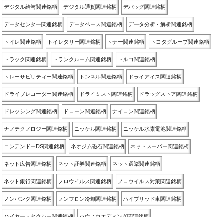
デジタル給与関連銘柄
デジタル通貨関連銘柄
デバッグ関連銘柄
データセンター関連銘柄
データベース関連銘柄
データ分析・解析関連銘柄
トイレ関連銘柄
トイレタリー関連銘柄
トナー関連銘柄
トヨタグループ関連銘柄
トラック関連銘柄
トランクルーム関連銘柄
トルコ関連銘柄
トレーサビリティー関連銘柄
トンネル関連銘柄
ドライアイス関連銘柄
ドライブレコーダー関連銘柄
ドライミスト関連銘柄
ドラッグストア関連銘柄
ドレッシング関連銘柄
ドローン関連銘柄
ナイロン関連銘柄
ナノテクノロジー関連銘柄
ニッケル関連銘柄
ニッケル水素電池関連銘柄
ニンテンドーDS関連銘柄
ネオジム磁石関連銘柄
ネットスーパー関連銘柄
ネット広告関連銘柄
ネット証券関連銘柄
ネット選挙関連銘柄
ネット銀行関連銘柄
ノロウイルス関連銘柄
ノロウイルス対策関連銘柄
ノンバンク関連銘柄
ノンフロン冷却関連銘柄
ハイブリッド車関連銘柄
ハイヤー・タクシー関連銘柄
ハウスウエディング関連銘柄