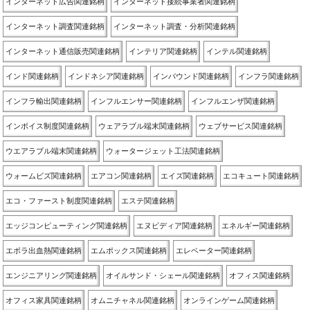
インターネット広告関連銘柄
インターネット接続事業者関連銘柄
インターネット調査関連銘柄
インターネット調査・分析関連銘柄
インターネット通信販売関連銘柄
インテリア関連銘柄
インテル関連銘柄
インド関連銘柄
インドネシア関連銘柄
インバウンド関連銘柄
インフラ関連銘柄
インフラ輸出関連銘柄
インフルエンサー関連銘柄
インフルエンザ関連銘柄
インボイス制度関連銘柄
ウェアラブル端末関連銘柄
ウェブサービス関連銘柄
ウエアラブル端末関連銘柄
ウォータージェット工法関連銘柄
ウォームビズ関連銘柄
エアコン関連銘柄
エイズ関連銘柄
エコキュート関連銘柄
エコ・ファースト制度関連銘柄
エステ関連銘柄
エッジコンピューティング関連銘柄
エヌビディア関連銘柄
エネルギー関連銘柄
エボラ出血熱関連銘柄
エムポックス関連銘柄
エレベーター関連銘柄
エンジニアリング関連銘柄
オイルサンド・シェール関連銘柄
オフィス関連銘柄
オフィス家具関連銘柄
オムニチャネル関連銘柄
オンラインゲーム関連銘柄