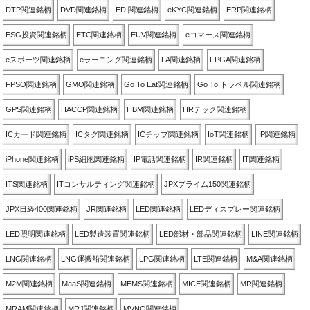
DTP関連銘柄
DVD関連銘柄
EDI関連銘柄
eKYC関連銘柄
ERP関連銘柄
ESG投資関連銘柄
ETC関連銘柄
EUV関連銘柄
eコマース関連銘柄
eスポーツ関連銘柄
eラーニング関連銘柄
FA関連銘柄
FPGA関連銘柄
FPSO関連銘柄
GMO関連銘柄
Go To Eat関連銘柄
Go To トラベル関連銘柄
GPS関連銘柄
HACCP関連銘柄
HBM関連銘柄
HRテック関連銘柄
ICカード関連銘柄
ICタグ関連銘柄
ICチップ関連銘柄
IoT関連銘柄
IP関連銘柄
iPhone関連銘柄
iPS細胞関連銘柄
IP電話関連銘柄
IR関連銘柄
IT関連銘柄
ITS関連銘柄
ITコンサルティング関連銘柄
JPXプライム150関連銘柄
JPX日経400関連銘柄
JR関連銘柄
LED関連銘柄
LEDディスプレー関連銘柄
LED照明関連銘柄
LED製造装置関連銘柄
LED部材・部品関連銘柄
LINE関連銘柄
LNG関連銘柄
LNG運搬船関連銘柄
LPG関連銘柄
LTE関連銘柄
M&A関連銘柄
M2M関連銘柄
MaaS関連銘柄
MEMS関連銘柄
MICE関連銘柄
MR関連銘柄
MRAM関連銘柄
MRJ関連銘柄
MVNO関連銘柄