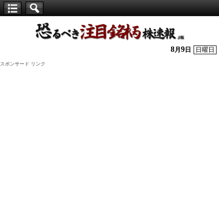
【仕
手
株】
8
9
月
日
日曜日
恐
スポンサード リンク
る
べ
き
注
目
銘
柄
株
速
報