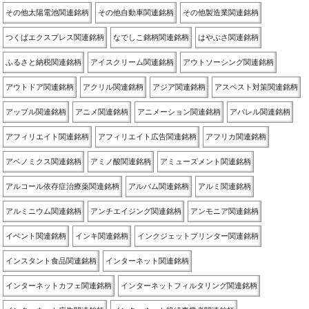
その他太陽電池関連銘柄
その他自動車関連銘柄
その他製造業関連銘柄
つくばエクスプレス関連銘柄
なでしこ銘柄関連銘柄
はやぶさ関連銘柄
ふるさと納税関連銘柄
アイスクリーム関連銘柄
アウトソーシング関連銘柄
アウトドア関連銘柄
アクリル関連銘柄
アジア関連銘柄
アスベスト対策関連銘柄
アップル関連銘柄
アニメ関連銘柄
アニメーション関連銘柄
アパレル関連銘柄
アフィリエイト関連銘柄
アフィリエイト広告関連銘柄
アフリカ関連銘柄
アベノミクス関連銘柄
アミノ酸関連銘柄
アミューズメント関連銘柄
アルコール依存症治療薬関連銘柄
アルバム関連銘柄
アルミ関連銘柄
アルミニウム関連銘柄
アンチエイジング関連銘柄
アンモニア関連銘柄
イベント関連銘柄
インキ関連銘柄
インクジェットプリンター関連銘柄
インスタント食品関連銘柄
インターネット関連銘柄
インターネットカフェ関連銘柄
インターネットフィルタリング関連銘柄