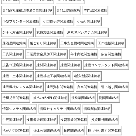
専門商社電磁環境適合性関連銘柄
専門店関連銘柄
専門誌関連銘柄
小型プリンター関連銘柄
小型原子炉関連銘柄
小売り関連銘柄
少子化対策関連銘柄
就職支援関連銘柄
尿素SCRシステム関連銘柄
居酒屋関連銘柄
巣ごもり関連銘柄
工事安全機材関連銘柄
工作機械関連銘柄
工具関連銘柄
工業用貴金属加工関連銘柄
年末商戦関連銘柄
広告関連銘柄
広告代理店関連銘柄
建材関連銘柄
建設関連銘柄
建設コンサルタント関連銘柄
建設・土木関連銘柄
建設基礎工事関連銘柄
建設機械関連銘柄
建設機械レンタル関連銘柄
建設資材関連銘柄
弁当関連銘柄
引っ越し関連銘柄
待機児童関連銘柄
後払い(BNPL)関連銘柄
後発薬関連銘柄
復興関連銘柄
情報システム関連銘柄
情報セキュリティ関連銘柄
情報配信関連銘柄
手芸関連銘柄
技術者派遣関連銘柄
投資事業関連銘柄
投資銀行関連銘柄
抗がん剤関連銘柄
抗体医薬関連銘柄
抗菌関連銘柄
持ち帰り寿司関連銘柄