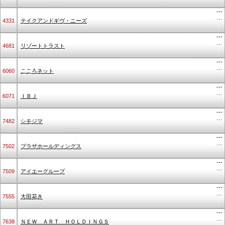
---
---
4331
テイクアンドギヴ・ニーズ
---
---
4681
リゾートトラスト
---
---
6060
こころネット
---
---
6071
ＩＢＪ
---
---
7482
シモジマ
---
---
7502
プラザホールディングス
---
---
7509
アイエーグループ
---
---
7555
大田花き
---
---
7638
ＮＥＷ ＡＲＴ ＨＯＬＤＩＮＧＳ