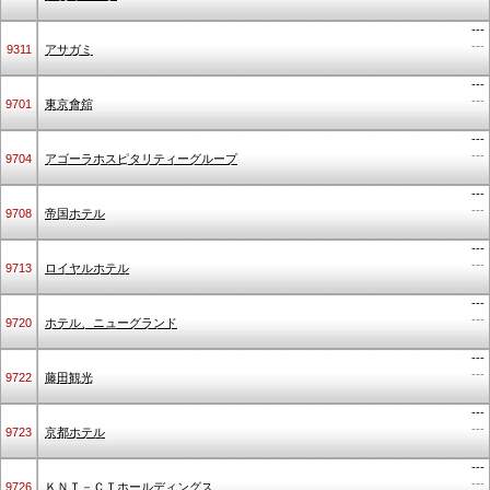
---
---
9311
アサガミ
---
---
9701
東京會舘
---
---
9704
アゴーラホスピタリティーグループ
---
---
9708
帝国ホテル
---
---
9713
ロイヤルホテル
---
---
9720
ホテル、ニューグランド
---
---
9722
藤田観光
---
---
9723
京都ホテル
---
---
9726
ＫＮＴ－ＣＴホールディングス