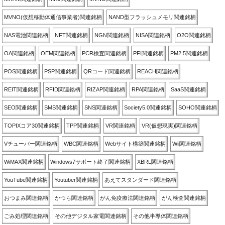
MVNO(仮想移動体通信事業者)関連銘柄
NAND型フラッシュメモリ関連銘柄
NAS電池関連銘柄
NFT関連銘柄
NGN関連銘柄
NISA関連銘柄
O2O関連銘柄
OA関連銘柄
OEM関連銘柄
PCR検査関連銘柄
PFI関連銘柄
PM2.5関連銘柄
POS関連銘柄
PSP関連銘柄
QRコード関連銘柄
REACH関連銘柄
REIT関連銘柄
RFID関連銘柄
RIZAP関連銘柄
RPA関連銘柄
SaaS関連銘柄
SEO関連銘柄
SMS関連銘柄
SNS関連銘柄
Society5.0関連銘柄
SOHO関連銘柄
TOPIXコア30関連銘柄
TPP関連銘柄
VR関連銘柄
VR(仮想現実)関連銘柄
Vチューバー関連銘柄
WBC関連銘柄
Webサイト構築関連銘柄
Wii関連銘柄
WiMAX関連銘柄
Windows7サポート終了関連銘柄
XBRL関連銘柄
YouTube関連銘柄
Youtuber関連銘柄
あえてスタンダード関連銘柄
おつまみ関連銘柄
かつら関連銘柄
がん免疫療法関連銘柄
がん検査関連銘柄
ごみ処理関連銘柄
その他デジタル家電関連銘柄
その他半導体関連銘柄