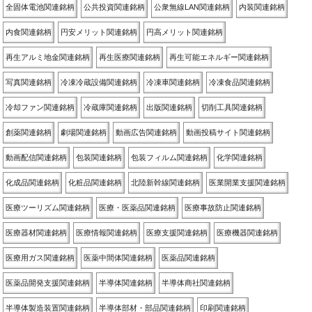
全固体電池関連銘柄
公共投資関連銘柄
公衆無線LAN関連銘柄
内装関連銘柄
内食関連銘柄
円安メリット関連銘柄
円高メリット関連銘柄
再生アルミ地金関連銘柄
再生医療関連銘柄
再生可能エネルギー関連銘柄
写真関連銘柄
冷凍冷蔵設備関連銘柄
冷凍車関連銘柄
冷凍食品関連銘柄
冷却ファン関連銘柄
冷蔵庫関連銘柄
出版関連銘柄
切削工具関連銘柄
創薬関連銘柄
劇場関連銘柄
動画広告関連銘柄
動画投稿サイト関連銘柄
動画配信関連銘柄
包装関連銘柄
包装フィルム関連銘柄
化学関連銘柄
化成品関連銘柄
化粧品関連銘柄
北陸新幹線関連銘柄
医業開業支援関連銘柄
医療ツーリズム関連銘柄
医療・医薬品関連銘柄
医療事故防止関連銘柄
医療器材関連銘柄
医療情報関連銘柄
医療支援関連銘柄
医療機器関連銘柄
医療用ガス関連銘柄
医薬中間体関連銘柄
医薬品関連銘柄
医薬品開発支援関連銘柄
半導体関連銘柄
半導体商社関連銘柄
半導体製造装置関連銘柄
半導体部材・部品関連銘柄
印刷関連銘柄