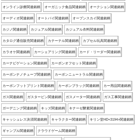
オンライン診療関連銘柄
オーガニック食品関連銘柄
オークション関連銘柄
オーディオ関連銘柄
オートバイ関連銘柄
オープンスカイ関連銘柄
カジノ関連銘柄
カジュアル関連銘柄
カジュアル衣料関連銘柄
カタログ通信販売関連銘柄
カテーテル関連銘柄
カプセル玩具関連銘柄
カラオケ関連銘柄
カーシェアリング関連銘柄
カード・リーダー関連銘柄
カーナビゲーション関連銘柄
カーボンオフセット関連銘柄
カーボンナノチューブ関連銘柄
カーボンニュートラル関連銘柄
カーボンフットプリント関連銘柄
カーボンブラック関連銘柄
カー用品関連銘柄
ガス関連銘柄
ガスタービン関連銘柄
ガスメーター関連銘柄
ガス工事関連銘柄
ガーデニング関連銘柄
キッズ関連銘柄
キナーゼ酵素関連銘柄
キャッシュレス決済関連銘柄
キャラクター関連銘柄
キリン堂HD<3194>関連銘柄
ギャンブル関連銘柄
クラウドゲーム関連銘柄