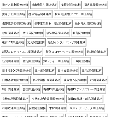
排ガス規制関連銘柄
排出権取引関連銘柄
接着剤関連銘柄
損害保険関連銘柄
携帯ナビ関連銘柄
携帯電話関連銘柄
携帯電話向けソフト関連銘柄
携帯電話販売関連銘柄
携帯電話部材・部品関連銘柄
放射能対策関連銘柄
放送関連銘柄
放送局関連銘柄
放送機器関連銘柄
教育関連銘柄
教育ICT関連銘柄
文具関連銘柄
新型インフルエンザ関連銘柄
新型コロナウイルス薬関連銘柄
新型コロナワクチン関連銘柄
新紙幣関連銘柄
新聞関連銘柄
旅行関連銘柄
旅行サイト関連銘柄
日傘関連銘柄
日本版SOX法関連銘柄
日本酒関連銘柄
日本食関連銘柄
日用品関連銘柄
日用雑貨卸関連銘柄
日経中国株50関連銘柄
映像制作関連銘柄
映画関連銘柄
時計関連銘柄
書店関連銘柄
有機EL関連銘柄
有機ELディスプレー関連銘柄
有機EL照明関連銘柄
有機EL製造装置関連銘柄
有機EL部材・部品関連銘柄
有線放送関連銘柄
服飾関連銘柄
木材関連銘柄
東京オリンピック関連銘柄