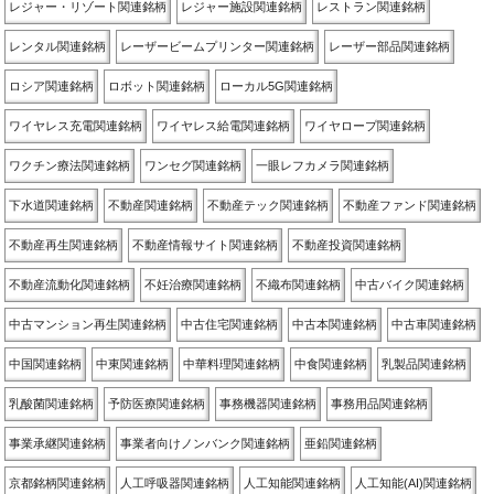
レジャー・リゾート関連銘柄
レジャー施設関連銘柄
レストラン関連銘柄
レンタル関連銘柄
レーザービームプリンター関連銘柄
レーザー部品関連銘柄
ロシア関連銘柄
ロボット関連銘柄
ローカル5G関連銘柄
ワイヤレス充電関連銘柄
ワイヤレス給電関連銘柄
ワイヤロープ関連銘柄
ワクチン療法関連銘柄
ワンセグ関連銘柄
一眼レフカメラ関連銘柄
下水道関連銘柄
不動産関連銘柄
不動産テック関連銘柄
不動産ファンド関連銘柄
不動産再生関連銘柄
不動産情報サイト関連銘柄
不動産投資関連銘柄
不動産流動化関連銘柄
不妊治療関連銘柄
不織布関連銘柄
中古バイク関連銘柄
中古マンション再生関連銘柄
中古住宅関連銘柄
中古本関連銘柄
中古車関連銘柄
中国関連銘柄
中東関連銘柄
中華料理関連銘柄
中食関連銘柄
乳製品関連銘柄
乳酸菌関連銘柄
予防医療関連銘柄
事務機器関連銘柄
事務用品関連銘柄
事業承継関連銘柄
事業者向けノンバンク関連銘柄
亜鉛関連銘柄
京都銘柄関連銘柄
人工呼吸器関連銘柄
人工知能関連銘柄
人工知能(AI)関連銘柄