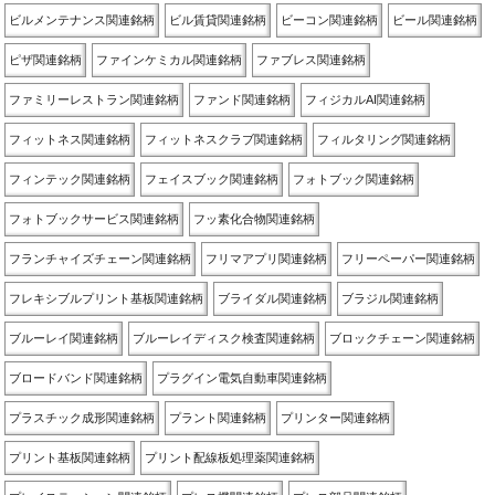
ビルメンテナンス関連銘柄
ビル賃貸関連銘柄
ビーコン関連銘柄
ビール関連銘柄
ピザ関連銘柄
ファインケミカル関連銘柄
ファブレス関連銘柄
ファミリーレストラン関連銘柄
ファンド関連銘柄
フィジカルAI関連銘柄
フィットネス関連銘柄
フィットネスクラブ関連銘柄
フィルタリング関連銘柄
フィンテック関連銘柄
フェイスブック関連銘柄
フォトブック関連銘柄
フォトブックサービス関連銘柄
フッ素化合物関連銘柄
フランチャイズチェーン関連銘柄
フリマアプリ関連銘柄
フリーペーパー関連銘柄
フレキシブルプリント基板関連銘柄
ブライダル関連銘柄
ブラジル関連銘柄
ブルーレイ関連銘柄
ブルーレイディスク検査関連銘柄
ブロックチェーン関連銘柄
ブロードバンド関連銘柄
プラグイン電気自動車関連銘柄
プラスチック成形関連銘柄
プラント関連銘柄
プリンター関連銘柄
プリント基板関連銘柄
プリント配線板処理薬関連銘柄