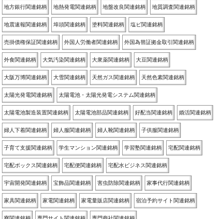
地方銀行関連銘柄
地熱発電関連銘柄
地盤改良関連銘柄
地質調査関連銘柄
地震速報関連銘柄
埠頭関連銘柄
塗料関連銘柄
塩ビ関連銘柄
売掛債権保証関連銘柄
外国人労働者関連銘柄
外国為替証拠金取引関連銘柄
外食関連銘柄
大気汚染関連銘柄
大衆薬関連銘柄
大豆関連銘柄
大阪万博関連銘柄
大雪関連銘柄
天然ガス関連銘柄
天然色素関連銘柄
太陽光発電関連銘柄
太陽電池・太陽光発電システム関連銘柄
太陽電池製造装置関連銘柄
太陽電池部品関連銘柄
好配当関連銘柄
婚活関連銘柄
婦人下着関連銘柄
婦人服関連銘柄
婦人靴関連銘柄
子供服関連銘柄
子育て支援関連銘柄
学生マンション関連銘柄
学習塾関連銘柄
宅配関連銘柄
宅配ボックス関連銘柄
宅配便関連銘柄
宅配水ビジネス関連銘柄
宇宙開発関連銘柄
宝飾品関連銘柄
害虫防除関連銘柄
家事代行関連銘柄
家具関連銘柄
家電関連銘柄
家電量販店関連銘柄
宿泊予約サイト関連銘柄
寮関連銘柄
専門サイト関連銘柄
専門商社関連銘柄