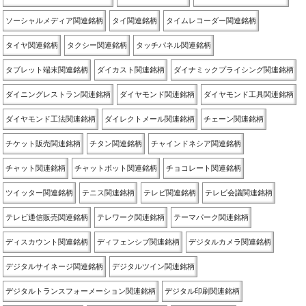
ソーシャルメディア関連銘柄
タイ関連銘柄
タイムレコーダー関連銘柄
タイヤ関連銘柄
タクシー関連銘柄
タッチパネル関連銘柄
タブレット端末関連銘柄
ダイカスト関連銘柄
ダイナミックプライシング関連銘柄
ダイニングレストラン関連銘柄
ダイヤモンド関連銘柄
ダイヤモンド工具関連銘柄
ダイヤモンド工法関連銘柄
ダイレクトメール関連銘柄
チェーン関連銘柄
チケット販売関連銘柄
チタン関連銘柄
チャインドネシア関連銘柄
チャット関連銘柄
チャットボット関連銘柄
チョコレート関連銘柄
ツイッター関連銘柄
テニス関連銘柄
テレビ関連銘柄
テレビ会議関連銘柄
テレビ通信販売関連銘柄
テレワーク関連銘柄
テーマパーク関連銘柄
ディスカウント関連銘柄
ディフェンシブ関連銘柄
デジタルカメラ関連銘柄
デジタルサイネージ関連銘柄
デジタルツイン関連銘柄
デジタルトランスフォーメーション関連銘柄
デジタル印刷関連銘柄