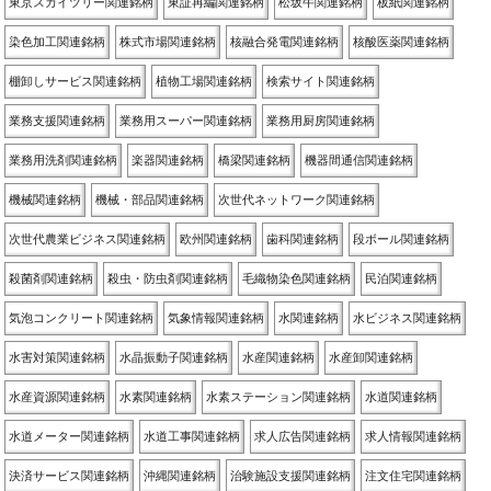
東京スカイツリー関連銘柄
東証再編関連銘柄
松坂牛関連銘柄
板紙関連銘柄
染色加工関連銘柄
株式市場関連銘柄
核融合発電関連銘柄
核酸医薬関連銘柄
棚卸しサービス関連銘柄
植物工場関連銘柄
検索サイト関連銘柄
業務支援関連銘柄
業務用スーパー関連銘柄
業務用厨房関連銘柄
業務用洗剤関連銘柄
楽器関連銘柄
橋梁関連銘柄
機器間通信関連銘柄
機械関連銘柄
機械・部品関連銘柄
次世代ネットワーク関連銘柄
次世代農業ビジネス関連銘柄
欧州関連銘柄
歯科関連銘柄
段ボール関連銘柄
殺菌剤関連銘柄
殺虫・防虫剤関連銘柄
毛織物染色関連銘柄
民泊関連銘柄
気泡コンクリート関連銘柄
気象情報関連銘柄
水関連銘柄
水ビジネス関連銘柄
水害対策関連銘柄
水晶振動子関連銘柄
水産関連銘柄
水産卸関連銘柄
水産資源関連銘柄
水素関連銘柄
水素ステーション関連銘柄
水道関連銘柄
水道メーター関連銘柄
水道工事関連銘柄
求人広告関連銘柄
求人情報関連銘柄
決済サービス関連銘柄
沖縄関連銘柄
治験施設支援関連銘柄
注文住宅関連銘柄