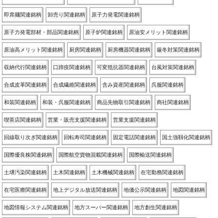
即席麺関連銘柄
卸売り関連銘柄
原子力発電関連銘柄
原子力発電部材・部品関連銘柄
原子炉関連銘柄
原油安メリット関連銘柄
原油高メリット関連銘柄
厨房関連銘柄
厨房機器関連銘柄
厳冬対策関連銘柄
収納代行関連銘柄
口蹄疫関連銘柄
可変抵抗器関連銘柄
台風対策関連銘柄
合成皮革関連銘柄
合成繊維関連銘柄
含み資産関連銘柄
呉服関連銘柄
和装関連銘柄
和装・呉服関連銘柄
商品先物取引関連銘柄
商社関連銘柄
喫茶店関連銘柄
営業・販売支援関連銘柄
営業支援関連銘柄
回線取り次ぎ関連銘柄
回転寿司関連銘柄
固定電話関連銘柄
国土強靱化関連銘柄
国際優良株関連銘柄
国際航空貨物混載関連銘柄
国際輸送関連銘柄
土壌汚染関連銘柄
土木関連銘柄
土木機械関連銘柄
在宅勤務関連銘柄
在宅医療関連銘柄
地上デジタル放送関連銘柄
地価公示関連銘柄
地図関連銘柄
地図情報システム関連銘柄
地方スーパー関連銘柄
地方創生関連銘柄