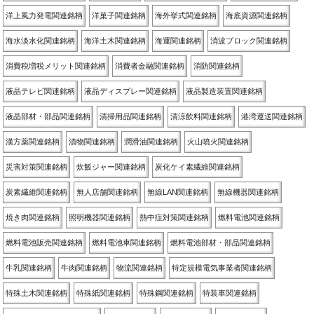
洋上風力発電関連銘柄
洋菓子関連銘柄
海外挙式関連銘柄
海底資源関連銘柄
海水淡水化関連銘柄
海洋土木関連銘柄
海運関連銘柄
消波ブロック関連銘柄
消費税増税メリット関連銘柄
消費者金融関連銘柄
消防関連銘柄
液晶テレビ関連銘柄
液晶ディスプレー関連銘柄
液晶製造装置関連銘柄
液晶部材・部品関連銘柄
清掃用品関連銘柄
清涼飲料関連銘柄
港湾運送関連銘柄
漢方薬関連銘柄
漬物関連銘柄
潤滑油関連銘柄
火山噴火関連銘柄
災害対策関連銘柄
炊飯ジャー関連銘柄
炭化ケイ素繊維関連銘柄
炭素繊維関連銘柄
無人店舗関連銘柄
無線LAN関連銘柄
無線機器関連銘柄
焼き肉関連銘柄
照明機器関連銘柄
熱中症対策関連銘柄
燃料電池関連銘柄
燃料電池販売関連銘柄
燃料電池車関連銘柄
燃料電池部材・部品関連銘柄
牛乳関連銘柄
牛肉関連銘柄
物流関連銘柄
特定規模電気事業者関連銘柄
特殊土木関連銘柄
特殊紙関連銘柄
特殊鋼関連銘柄
特装車関連銘柄