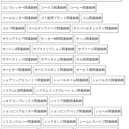
コンプレッサー関連銘柄
コークス関連銘柄
コーヒー関連銘柄
コールセンター関連銘柄
ゴミ処理プラント関連銘柄
ゴム関連銘柄
ゴルフ関連銘柄
ゴールデンウイーク関連銘柄
サイバーセキュリティ関連銘柄
サウジアラビア関連銘柄
サッカーW杯関連銘柄
サッシ関連銘柄
サハリン2関連銘柄
サブスクリプション関連銘柄
サブリース関連銘柄
サマーストック関連銘柄
サマータイム関連銘柄
サル痘関連銘柄
サービサー関連銘柄
サービスロボット関連銘柄
サービス業関連銘柄
シェアリングエコノミー関連銘柄
シェールオイル関連銘柄
シェールガス関連銘柄
システムLSI関連銘柄
システムインテグレーション関連銘柄
シネマコンプレックス関連銘柄
シャリア指数関連銘柄
ショッピングセンター関連銘柄
ショッピングバッグ関連銘柄
ショベル関連銘柄
シリコンウエハー関連銘柄
シンクタンク関連銘柄
シームレスパイプ関連銘柄