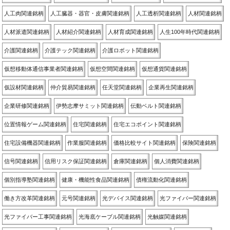
人工肉関連銘柄
人工臓器・器官・皮膚関連銘柄
人工透析関連銘柄
人材関連銘柄
人材派遣関連銘柄
人材紹介関連銘柄
人材育成関連銘柄
人生100年時代関連銘柄
介護関連銘柄
介護テック関連銘柄
介護ロボット関連銘柄
仮想移動体通信事業者関連銘柄
仮想空間関連銘柄
仮想通貨関連銘柄
仮設材関連銘柄
仲介貿易関連銘柄
任天堂関連銘柄
企業再生関連銘柄
企業研修関連銘柄
伊勢志摩サミット関連銘柄
伝動ベルト関連銘柄
位置情報ゲーム関連銘柄
住宅関連銘柄
住宅エコポイント関連銘柄
住宅設備機器関連銘柄
作業服関連銘柄
価格比較サイト関連銘柄
保険関連銘柄
信号関連銘柄
信用リスク保証関連銘柄
倉庫関連銘柄
個人消費関連銘柄
個別指導塾関連銘柄
健康・機能性食品関連銘柄
債権流動化関連銘柄
働き方改革関連銘柄
元号関連銘柄
光デバイス関連銘柄
光ファイバー関連銘柄
光ファイバー工事関連銘柄
光海底ケーブル関連銘柄
光触媒関連銘柄