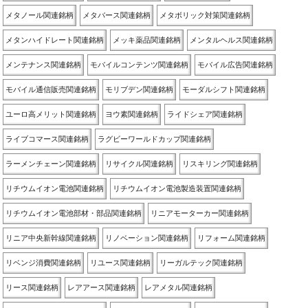
メタノール関連銘柄
メタバース関連銘柄
メタボリック対策関連銘柄
メタンハイドレート関連銘柄
メッキ薬品関連銘柄
メンタルヘルス関連銘柄
メンテナンス関連銘柄
モバイルコンテンツ関連銘柄
モバイル広告関連銘柄
モバイル通信販売関連銘柄
モリブデン関連銘柄
モーダルシフト関連銘柄
ユーロ高メリット関連銘柄
ヨウ素関連銘柄
ライドシェア関連銘柄
ライブコマース関連銘柄
ラグビーワールドカップ関連銘柄
ラーメンチェーン関連銘柄
リサイクル関連銘柄
リスキリング関連銘柄
リチウムイオン電池関連銘柄
リチウムイオン電池製造装置関連銘柄
リチウムイオン電池部材・部品関連銘柄
リニアモーターカー関連銘柄
リニア中央新幹線関連銘柄
リノベーション関連銘柄
リフォーム関連銘柄
リベンジ消費関連銘柄
リユース関連銘柄
リーガルテック関連銘柄
リース関連銘柄
レアアース関連銘柄
レアメタル関連銘柄