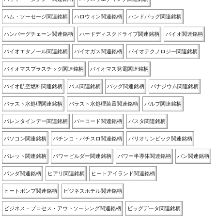
ハム・ソーセージ関連銘柄
ハロウィン関連銘柄
ハンドバッグ関連銘柄
ハンバーグチェーン関連銘柄
ハードディスクドライブ関連銘柄
バイオ関連銘柄
バイオエタノール関連銘柄
バイオガス関連銘柄
バイオテクノロジー関連銘柄
バイオマスプラスチック関連銘柄
バイオマス発電関連銘柄
バイオ航空燃料関連銘柄
バス関連銘柄
バッグ関連銘柄
バナジウム関連銘柄
バラスト水処理関連銘柄
バラスト水処理装置関連銘柄
バルブ関連銘柄
バレンタインデー関連銘柄
バーコード関連銘柄
パスタ関連銘柄
パソコン関連銘柄
パチンコ・パチスロ関連銘柄
パリオリンピック関連銘柄
パレット関連銘柄
パワービルダー関連銘柄
パワー半導体関連銘柄
パン関連銘柄
パンダ関連銘柄
ヒアリ関連銘柄
ヒートアイランド関連銘柄
ヒートポンプ関連銘柄
ビジネスホテル関連銘柄
ビジネス・プロセス・アウトソーシング関連銘柄
ビッグデータ関連銘柄