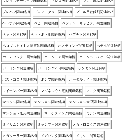
プレイステーション関連銘柄
プレス機関連銘柄
プレス部品関連銘柄
プレハブ関連銘柄
プロジェクター関連銘柄
プール用殺菌剤関連銘柄
ベトナム関連銘柄
ベビー関連銘柄
ベンチャーキャピタル関連銘柄
ペット関連銘柄
ペットボトル関連銘柄
ペプチド関連銘柄
ペロブスカイト太陽電池関連銘柄
ホスティング関連銘柄
ホテル関連銘柄
ホームセンター関連銘柄
ホームドア関連銘柄
ホームヘルスケア関連銘柄
ボーイング関連銘柄
ボーイング787関連銘柄
ポケモン関連銘柄
ポストコロナ関連銘柄
ポンプ関連銘柄
ポータルサイト関連銘柄
マイナンバー関連銘柄
マグネシウム電池関連銘柄
マスク関連銘柄
マラソン関連銘柄
マンション関連銘柄
マンション管理関連銘柄
マンション販売関連銘柄
マーケティング関連銘柄
ミシン関連銘柄
ミドリムシ関連銘柄
ミャンマー関連銘柄
メカトロニクス関連銘柄
メガソーラー関連銘柄
メガバンク関連銘柄
メキシコ関連銘柄