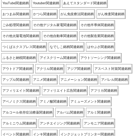
YouTube関連銘柄
Youtuber関連銘柄
あえてスタンダード関連銘柄
おつまみ関連銘柄
かつら関連銘柄
がん免疫療法関連銘柄
がん検査関連銘柄
ごみ処理関連銘柄
その他デジタル家電関連銘柄
その他半導体関連銘柄
その他太陽電池関連銘柄
その他自動車関連銘柄
その他製造業関連銘柄
つくばエクスプレス関連銘柄
なでしこ銘柄関連銘柄
はやぶさ関連銘柄
ふるさと納税関連銘柄
アイスクリーム関連銘柄
アウトソーシング関連銘柄
アウトドア関連銘柄
アクリル関連銘柄
アジア関連銘柄
アスベスト対策関連銘柄
アップル関連銘柄
アニメ関連銘柄
アニメーション関連銘柄
アパレル関連銘柄
アフィリエイト関連銘柄
アフィリエイト広告関連銘柄
アフリカ関連銘柄
アベノミクス関連銘柄
アミノ酸関連銘柄
アミューズメント関連銘柄
アルコール依存症治療薬関連銘柄
アルバム関連銘柄
アルミ関連銘柄
アルミニウム関連銘柄
アンチエイジング関連銘柄
アンモニア関連銘柄
イベント関連銘柄
インキ関連銘柄
インクジェットプリンター関連銘柄