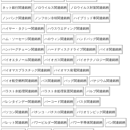
ネット銀行関連銘柄
ノロウイルス関連銘柄
ノロウイルス対策関連銘柄
ノンバンク関連銘柄
ノンフロン冷却関連銘柄
ハイブリッド車関連銘柄
ハイヤー・タクシー関連銘柄
ハウスウエディング関連銘柄
ハム・ソーセージ関連銘柄
ハロウィン関連銘柄
ハンドバッグ関連銘柄
ハンバーグチェーン関連銘柄
ハードディスクドライブ関連銘柄
バイオ関連銘柄
バイオエタノール関連銘柄
バイオガス関連銘柄
バイオテクノロジー関連銘柄
バイオマスプラスチック関連銘柄
バイオマス発電関連銘柄
バイオ航空燃料関連銘柄
バス関連銘柄
バッグ関連銘柄
バナジウム関連銘柄
バラスト水処理関連銘柄
バラスト水処理装置関連銘柄
バルブ関連銘柄
バレンタインデー関連銘柄
バーコード関連銘柄
パスタ関連銘柄
パソコン関連銘柄
パチンコ・パチスロ関連銘柄
パリオリンピック関連銘柄
パレット関連銘柄
パワービルダー関連銘柄
パワー半導体関連銘柄
パン関連銘柄