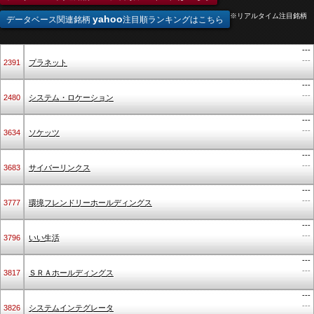
※リアルタイム注目銘柄
yahoo
データベース関連銘柄
注目順ランキングはこちら
---
---
2391
プラネット
---
---
2480
システム・ロケーション
---
---
3634
ソケッツ
---
---
3683
サイバーリンクス
---
---
3777
環境フレンドリーホールディングス
---
---
3796
いい生活
---
---
3817
ＳＲＡホールディングス
---
---
3826
システムインテグレータ