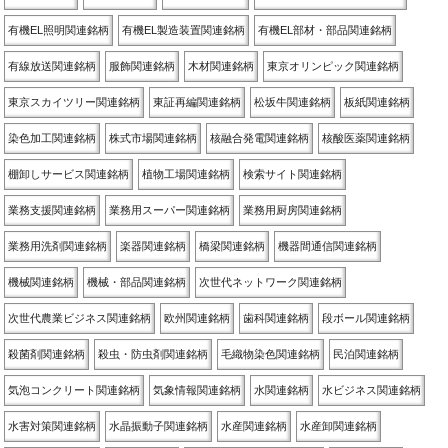
有機EL照明関連銘柄
有機EL製造装置関連銘柄
有機EL部材・部品関連銘柄
有線放送関連銘柄
服飾関連銘柄
木材関連銘柄
東京オリンピック関連銘柄
東京スカイツリー関連銘柄
東証再編関連銘柄
松坂牛関連銘柄
板紙関連銘柄
染色加工関連銘柄
株式市場関連銘柄
核融合発電関連銘柄
核酸医薬関連銘柄
棚卸しサービス関連銘柄
植物工場関連銘柄
検索サイト関連銘柄
業務支援関連銘柄
業務用スーパー関連銘柄
業務用厨房関連銘柄
業務用洗剤関連銘柄
楽器関連銘柄
橋梁関連銘柄
機器間通信関連銘柄
機械関連銘柄
機械・部品関連銘柄
次世代ネットワーク関連銘柄
次世代農業ビジネス関連銘柄
欧州関連銘柄
歯科関連銘柄
段ボール関連銘柄
殺菌剤関連銘柄
殺虫・防虫剤関連銘柄
毛織物染色関連銘柄
民泊関連銘柄
気泡コンクリート関連銘柄
気象情報関連銘柄
水関連銘柄
水ビジネス関連銘柄
水害対策関連銘柄
水晶振動子関連銘柄
水産関連銘柄
水産卸関連銘柄