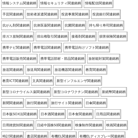
情報システム関連銘柄
情報セキュリティ関連銘柄
情報配信関連銘柄
手芸関連銘柄
技術者派遣関連銘柄
投資事業関連銘柄
投資銀行関連銘柄
抗がん剤関連銘柄
抗体医薬関連銘柄
抗菌関連銘柄
持ち帰り寿司関連銘柄
排ガス規制関連銘柄
排出権取引関連銘柄
接着剤関連銘柄
損害保険関連銘柄
携帯ナビ関連銘柄
携帯電話関連銘柄
携帯電話向けソフト関連銘柄
携帯電話販売関連銘柄
携帯電話部材・部品関連銘柄
放射能対策関連銘柄
放送関連銘柄
放送局関連銘柄
放送機器関連銘柄
教育関連銘柄
教育ICT関連銘柄
文具関連銘柄
新型インフルエンザ関連銘柄
新型コロナウイルス薬関連銘柄
新型コロナワクチン関連銘柄
新紙幣関連銘柄
新聞関連銘柄
旅行関連銘柄
旅行サイト関連銘柄
日傘関連銘柄
日本版SOX法関連銘柄
日本酒関連銘柄
日本食関連銘柄
日用品関連銘柄
日用雑貨卸関連銘柄
日経中国株50関連銘柄
映像制作関連銘柄
映画関連銘柄
時計関連銘柄
書店関連銘柄
有機EL関連銘柄
有機ELディスプレー関連銘柄