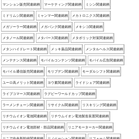
マンション販売関連銘柄
マーケティング関連銘柄
ミシン関連銘柄
ミドリムシ関連銘柄
ミャンマー関連銘柄
メカトロニクス関連銘柄
メガソーラー関連銘柄
メガバンク関連銘柄
メキシコ関連銘柄
メタノール関連銘柄
メタバース関連銘柄
メタボリック対策関連銘柄
メタンハイドレート関連銘柄
メッキ薬品関連銘柄
メンタルヘルス関連銘柄
メンテナンス関連銘柄
モバイルコンテンツ関連銘柄
モバイル広告関連銘柄
モバイル通信販売関連銘柄
モリブデン関連銘柄
モーダルシフト関連銘柄
ユーロ高メリット関連銘柄
ヨウ素関連銘柄
ライドシェア関連銘柄
ライブコマース関連銘柄
ラグビーワールドカップ関連銘柄
ラーメンチェーン関連銘柄
リサイクル関連銘柄
リスキリング関連銘柄
リチウムイオン電池関連銘柄
リチウムイオン電池製造装置関連銘柄
リチウムイオン電池部材・部品関連銘柄
リニアモーターカー関連銘柄
リニア中央新幹線関連銘柄
リノベーション関連銘柄
リフォーム関連銘柄