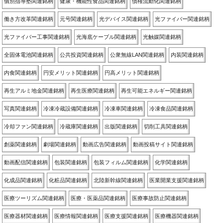
個別指導塾関連銘柄
健康・機能性食品関連銘柄
債権流動化関連銘柄
働き方改革関連銘柄
元号関連銘柄
光デバイス関連銘柄
光ファイバー関連銘柄
光ファイバー工事関連銘柄
光海底ケーブル関連銘柄
光触媒関連銘柄
全固体電池関連銘柄
公共投資関連銘柄
公衆無線LAN関連銘柄
内装関連銘柄
内食関連銘柄
円安メリット関連銘柄
円高メリット関連銘柄
再生アルミ地金関連銘柄
再生医療関連銘柄
再生可能エネルギー関連銘柄
写真関連銘柄
冷凍冷蔵設備関連銘柄
冷凍車関連銘柄
冷凍食品関連銘柄
冷却ファン関連銘柄
冷蔵庫関連銘柄
出版関連銘柄
切削工具関連銘柄
創薬関連銘柄
劇場関連銘柄
動画広告関連銘柄
動画投稿サイト関連銘柄
動画配信関連銘柄
包装関連銘柄
包装フィルム関連銘柄
化学関連銘柄
化成品関連銘柄
化粧品関連銘柄
北陸新幹線関連銘柄
医業開業支援関連銘柄
医療ツーリズム関連銘柄
医療・医薬品関連銘柄
医療事故防止関連銘柄
医療器材関連銘柄
医療情報関連銘柄
医療支援関連銘柄
医療機器関連銘柄