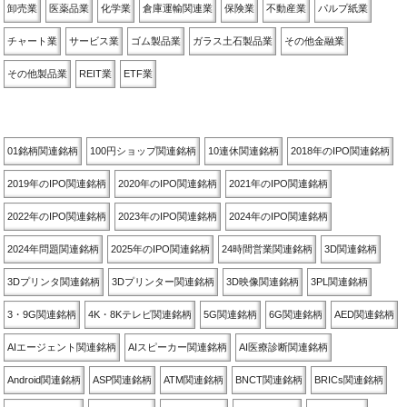
卸売業
医薬品業
化学業
倉庫運輸関連業
保険業
不動産業
パルプ紙業
チャート業
サービス業
ゴム製品業
ガラス土石製品業
その他金融業
その他製品業
REIT業
ETF業
関連銘柄別
01銘柄関連銘柄
100円ショップ関連銘柄
10連休関連銘柄
2018年のIPO関連銘柄
2019年のIPO関連銘柄
2020年のIPO関連銘柄
2021年のIPO関連銘柄
2022年のIPO関連銘柄
2023年のIPO関連銘柄
2024年のIPO関連銘柄
2024年問題関連銘柄
2025年のIPO関連銘柄
24時間営業関連銘柄
3D関連銘柄
3Dプリンタ関連銘柄
3Dプリンター関連銘柄
3D映像関連銘柄
3PL関連銘柄
3・9G関連銘柄
4K・8Kテレビ関連銘柄
5G関連銘柄
6G関連銘柄
AED関連銘柄
AIエージェント関連銘柄
AIスピーカー関連銘柄
AI医療診断関連銘柄
Android関連銘柄
ASP関連銘柄
ATM関連銘柄
BNCT関連銘柄
BRICs関連銘柄