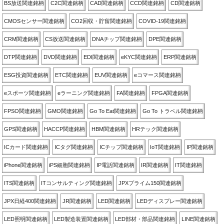
BS放送関連銘柄
C2C関連銘柄
CAD関連銘柄
CCD関連銘柄
CD関連銘柄
CMOSセンサー関連銘柄
CO2回収・貯留関連銘柄
COVID-19関連銘柄
CRM関連銘柄
CS放送関連銘柄
DNAチップ関連銘柄
DPE関連銘柄
DTP関連銘柄
DVD関連銘柄
EDI関連銘柄
eKYC関連銘柄
ERP関連銘柄
ESG投資関連銘柄
ETC関連銘柄
EUV関連銘柄
eコマース関連銘柄
eスポーツ関連銘柄
eラーニング関連銘柄
FA関連銘柄
FPGA関連銘柄
FPSO関連銘柄
GMO関連銘柄
Go To Eat関連銘柄
Go To トラベル関連銘柄
GPS関連銘柄
HACCP関連銘柄
HBM関連銘柄
HRテック関連銘柄
ICカード関連銘柄
ICタグ関連銘柄
ICチップ関連銘柄
IoT関連銘柄
IP関連銘柄
iPhone関連銘柄
iPS細胞関連銘柄
IP電話関連銘柄
IR関連銘柄
IT関連銘柄
ITS関連銘柄
ITコンサルティング関連銘柄
JPXプライム150関連銘柄
JPX日経400関連銘柄
JR関連銘柄
LED関連銘柄
LEDディスプレー関連銘柄
LED照明関連銘柄
LED製造装置関連銘柄
LED部材・部品関連銘柄
LINE関連銘柄