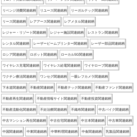
リベンジ消費関連銘柄
リユース関連銘柄
リーガルテック関連銘柄
リース関連銘柄
レアアース関連銘柄
レアメタル関連銘柄
レジャー・リゾート関連銘柄
レジャー施設関連銘柄
レストラン関連銘柄
レンタル関連銘柄
レーザービームプリンター関連銘柄
レーザー部品関連銘柄
ロシア関連銘柄
ロボット関連銘柄
ローカル5G関連銘柄
ワイヤレス充電関連銘柄
ワイヤレス給電関連銘柄
ワイヤロープ関連銘柄
ワクチン療法関連銘柄
ワンセグ関連銘柄
一眼レフカメラ関連銘柄
下水道関連銘柄
不動産関連銘柄
不動産テック関連銘柄
不動産ファンド関連銘柄
不動産再生関連銘柄
不動産情報サイト関連銘柄
不動産投資関連銘柄
不動産流動化関連銘柄
不妊治療関連銘柄
不織布関連銘柄
中古バイク関連銘柄
中古マンション再生関連銘柄
中古住宅関連銘柄
中古本関連銘柄
中古車関連銘柄
中国関連銘柄
中東関連銘柄
中華料理関連銘柄
中食関連銘柄
乳製品関連銘柄