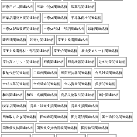
医療用ガス関連銘柄
医薬中間体関連銘柄
医薬品関連銘柄
医薬品開発支援関連銘柄
半導体関連銘柄
半導体商社関連銘柄
半導体製造装置関連銘柄
半導体部材・部品関連銘柄
印刷関連銘柄
即席麺関連銘柄
卸売り関連銘柄
原子力発電関連銘柄
原子力発電部材・部品関連銘柄
原子炉関連銘柄
原油安メリット関連銘柄
原油高メリット関連銘柄
厨房関連銘柄
厨房機器関連銘柄
厳冬対策関連銘柄
収納代行関連銘柄
口蹄疫関連銘柄
可変抵抗器関連銘柄
台風対策関連銘柄
合成皮革関連銘柄
合成繊維関連銘柄
含み資産関連銘柄
呉服関連銘柄
和装関連銘柄
和装・呉服関連銘柄
商品先物取引関連銘柄
商社関連銘柄
喫茶店関連銘柄
営業・販売支援関連銘柄
営業支援関連銘柄
回線取り次ぎ関連銘柄
回転寿司関連銘柄
固定電話関連銘柄
国土強靱化関連銘柄
国際優良株関連銘柄
国際航空貨物混載関連銘柄
国際輸送関連銘柄