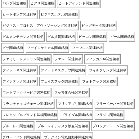
パンダ関連銘柄
ヒアリ関連銘柄
ヒートアイランド関連銘柄
ヒートポンプ関連銘柄
ビジネスホテル関連銘柄
ビジネス・プロセス・アウトソーシング関連銘柄
ビッグデータ関連銘柄
ビルメンテナンス関連銘柄
ビル賃貸関連銘柄
ビーコン関連銘柄
ビール関連銘柄
ピザ関連銘柄
ファインケミカル関連銘柄
ファブレス関連銘柄
ファミリーレストラン関連銘柄
ファンド関連銘柄
フィジカルAI関連銘柄
フィットネス関連銘柄
フィットネスクラブ関連銘柄
フィルタリング関連銘柄
フィンテック関連銘柄
フェイスブック関連銘柄
フォトブック関連銘柄
フォトブックサービス関連銘柄
フッ素化合物関連銘柄
フランチャイズチェーン関連銘柄
フリマアプリ関連銘柄
フリーペーパー関連銘柄
フレキシブルプリント基板関連銘柄
ブライダル関連銘柄
ブラジル関連銘柄
ブルーレイ関連銘柄
ブルーレイディスク検査関連銘柄
ブロックチェーン関連銘柄
ブロードバンド関連銘柄
プラグイン電気自動車関連銘柄