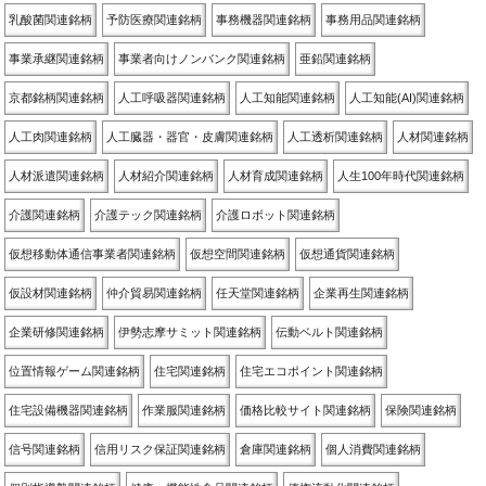
乳酸菌関連銘柄
予防医療関連銘柄
事務機器関連銘柄
事務用品関連銘柄
事業承継関連銘柄
事業者向けノンバンク関連銘柄
亜鉛関連銘柄
京都銘柄関連銘柄
人工呼吸器関連銘柄
人工知能関連銘柄
人工知能(AI)関連銘柄
人工肉関連銘柄
人工臓器・器官・皮膚関連銘柄
人工透析関連銘柄
人材関連銘柄
人材派遣関連銘柄
人材紹介関連銘柄
人材育成関連銘柄
人生100年時代関連銘柄
介護関連銘柄
介護テック関連銘柄
介護ロボット関連銘柄
仮想移動体通信事業者関連銘柄
仮想空間関連銘柄
仮想通貨関連銘柄
仮設材関連銘柄
仲介貿易関連銘柄
任天堂関連銘柄
企業再生関連銘柄
企業研修関連銘柄
伊勢志摩サミット関連銘柄
伝動ベルト関連銘柄
位置情報ゲーム関連銘柄
住宅関連銘柄
住宅エコポイント関連銘柄
住宅設備機器関連銘柄
作業服関連銘柄
価格比較サイト関連銘柄
保険関連銘柄
信号関連銘柄
信用リスク保証関連銘柄
倉庫関連銘柄
個人消費関連銘柄