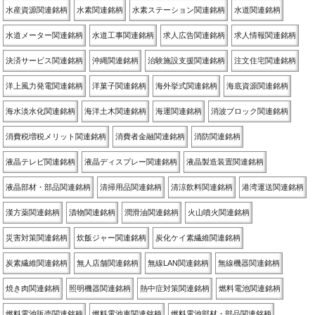
水産資源関連銘柄
水素関連銘柄
水素ステーション関連銘柄
水道関連銘柄
水道メーター関連銘柄
水道工事関連銘柄
求人広告関連銘柄
求人情報関連銘柄
決済サービス関連銘柄
沖縄関連銘柄
治験施設支援関連銘柄
注文住宅関連銘柄
洋上風力発電関連銘柄
洋菓子関連銘柄
海外挙式関連銘柄
海底資源関連銘柄
海水淡水化関連銘柄
海洋土木関連銘柄
海運関連銘柄
消波ブロック関連銘柄
消費税増税メリット関連銘柄
消費者金融関連銘柄
消防関連銘柄
液晶テレビ関連銘柄
液晶ディスプレー関連銘柄
液晶製造装置関連銘柄
液晶部材・部品関連銘柄
清掃用品関連銘柄
清涼飲料関連銘柄
港湾運送関連銘柄
漢方薬関連銘柄
漬物関連銘柄
潤滑油関連銘柄
火山噴火関連銘柄
災害対策関連銘柄
炊飯ジャー関連銘柄
炭化ケイ素繊維関連銘柄
炭素繊維関連銘柄
無人店舗関連銘柄
無線LAN関連銘柄
無線機器関連銘柄
焼き肉関連銘柄
照明機器関連銘柄
熱中症対策関連銘柄
燃料電池関連銘柄
燃料電池販売関連銘柄
燃料電池車関連銘柄
燃料電池部材・部品関連銘柄