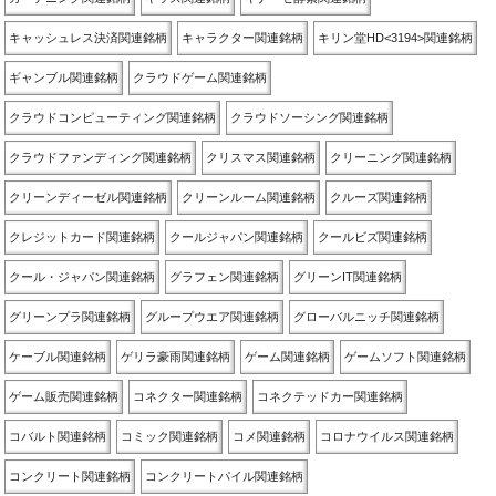
キャッシュレス決済関連銘柄
キャラクター関連銘柄
キリン堂HD<3194>関連銘柄
ギャンブル関連銘柄
クラウドゲーム関連銘柄
クラウドコンピューティング関連銘柄
クラウドソーシング関連銘柄
クラウドファンディング関連銘柄
クリスマス関連銘柄
クリーニング関連銘柄
クリーンディーゼル関連銘柄
クリーンルーム関連銘柄
クルーズ関連銘柄
クレジットカード関連銘柄
クールジャパン関連銘柄
クールビズ関連銘柄
クール・ジャパン関連銘柄
グラフェン関連銘柄
グリーンIT関連銘柄
グリーンプラ関連銘柄
グループウエア関連銘柄
グローバルニッチ関連銘柄
ケーブル関連銘柄
ゲリラ豪雨関連銘柄
ゲーム関連銘柄
ゲームソフト関連銘柄
ゲーム販売関連銘柄
コネクター関連銘柄
コネクテッドカー関連銘柄
コバルト関連銘柄
コミック関連銘柄
コメ関連銘柄
コロナウイルス関連銘柄
コンクリート関連銘柄
コンクリートパイル関連銘柄