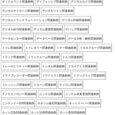
ディスカウント関連銘柄
ディフェンシブ関連銘柄
デジタルカメラ関連銘柄
デジタルサイネージ関連銘柄
デジタルツイン関連銘柄
デジタルトランスフォーメーション関連銘柄
デジタル印刷関連銘柄
デジタル給与関連銘柄
デジタル通貨関連銘柄
デバッグ関連銘柄
データセンター関連銘柄
データベース関連銘柄
データ分析・解析関連銘柄
トイレ関連銘柄
トイレタリー関連銘柄
トナー関連銘柄
トヨタグループ関連銘柄
トラック関連銘柄
トランクルーム関連銘柄
トルコ関連銘柄
トレーサビリティー関連銘柄
トンネル関連銘柄
ドライアイス関連銘柄
ドライブレコーダー関連銘柄
ドライミスト関連銘柄
ドラッグストア関連銘柄
ドレッシング関連銘柄
ドローン関連銘柄
ナイロン関連銘柄
ナノテクノロジー関連銘柄
ニッケル関連銘柄
ニッケル水素電池関連銘柄
ニンテンドーDS関連銘柄
ネオジム磁石関連銘柄
ネットスーパー関連銘柄
ネット広告関連銘柄
ネット証券関連銘柄
ネット選挙関連銘柄