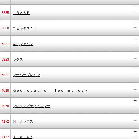
---
---
3835
ｅＢＡＳＥ
---
---
3858
ユビキタスＡＩ
---
---
3921
ネオジャパン
---
---
3923
ラクス
---
---
3927
フーバーブレイン
---
---
4018
Ｇｅｏｌｏｃａｔｉｏｎ Ｔｅｃｈｎｏｌｏｇｙ
---
---
4075
ブレインズテクノロジー
---
---
4172
Ｈｉクラテス
---
---
4177
ｉ－ｐｌｕｇ