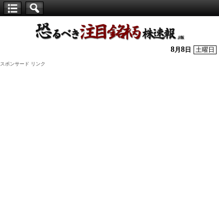
【仕
手
株】
8
8
月
日
土曜日
恐
スポンサード リンク
る
べ
き
注
目
銘
柄
株
速
報