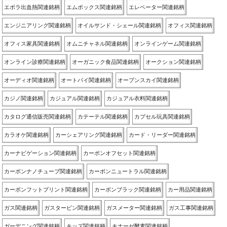
エボラ出血熱関連銘柄
エムポックス関連銘柄
エレベーター関連銘柄
エンジニアリング関連銘柄
オイルサンド・シェール関連銘柄
オフィス関連銘柄
オフィス家具関連銘柄
オムニチャネル関連銘柄
オンラインゲーム関連銘柄
オンライン診療関連銘柄
オーガニック食品関連銘柄
オークション関連銘柄
オーディオ関連銘柄
オートバイ関連銘柄
オープンスカイ関連銘柄
カジノ関連銘柄
カジュアル関連銘柄
カジュアル衣料関連銘柄
カタログ通信販売関連銘柄
カテーテル関連銘柄
カプセル玩具関連銘柄
カラオケ関連銘柄
カーシェアリング関連銘柄
カード・リーダー関連銘柄
カーナビゲーション関連銘柄
カーボンオフセット関連銘柄
カーボンナノチューブ関連銘柄
カーボンニュートラル関連銘柄
カーボンフットプリント関連銘柄
カーボンブラック関連銘柄
カー用品関連銘柄
ガス関連銘柄
ガスタービン関連銘柄
ガスメーター関連銘柄
ガス工事関連銘柄
ガーデニング関連銘柄
キッズ関連銘柄
キナーゼ酵素関連銘柄