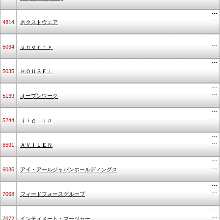
---
---
4814
ネクストウェア
---
---
5034
ｕｎｅｒｒｙ
---
---
5035
ＨＯＵＳＥＩ
---
---
5139
オープンワーク
---
---
5244
ｊｉｇ．ｊｐ
---
---
5591
ＡＶＩＬＥＮ
---
---
6035
アイ・アールジャパンホールディングス
---
---
7068
フィードフォースグループ
---
---
7072
インティメート・マージャー