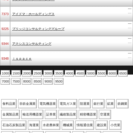
---
---
7373
アイドマ・ホールディングス
---
---
9225
ブリッジコンサルティンググループ
---
---
9344
アクシスコンサルティング
---
---
9348
ｉｓｐａｃｅ
1000
1500
2000
2500
3000
3500
4000
4500
5000
5500
6000
6500
7000
7500
8000
8500
9000
9500
業種別
食料品業
非鉄金属業
電気機器業
電気ガス業
陸運業
銀行業
鉱業
鉄鋼業
金属製品業
輸送用機器業
証券業
繊維製品業
精密機器業
空運業
石油石炭製品業
海運業
水産農林業
機械業
情報通信業
建設業
小売業