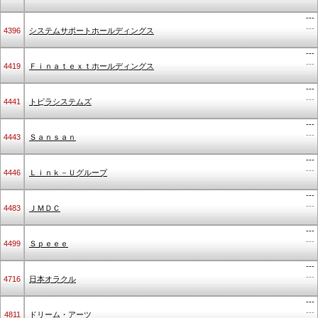
---
---
4396
システムサポートホールディングス
---
---
4419
Ｆｉｎａｔｅｘｔホールディングス
---
---
4441
トビラシステムズ
---
---
4443
Ｓａｎｓａｎ
---
---
4446
Ｌｉｎｋ－Ｕグループ
---
---
4483
ＪＭＤＣ
---
---
4499
Ｓｐｅｅｅ
---
---
4716
日本オラクル
---
---
4811
ドリーム・アーツ