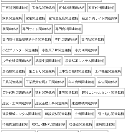
宇宙開発関連銘柄
宝飾品関連銘柄
害虫防除関連銘柄
家事代行関連銘柄
家具関連銘柄
家電関連銘柄
家電量販店関連銘柄
宿泊予約サイト関連銘柄
寮関連銘柄
専門サイト関連銘柄
専門商社関連銘柄
専門商社電磁環境適合性関連銘柄
専門店関連銘柄
専門誌関連銘柄
小型プリンター関連銘柄
小型原子炉関連銘柄
小売り関連銘柄
少子化対策関連銘柄
就職支援関連銘柄
尿素SCRシステム関連銘柄
居酒屋関連銘柄
巣ごもり関連銘柄
工事安全機材関連銘柄
工作機械関連銘柄
工具関連銘柄
工業用貴金属加工関連銘柄
年末商戦関連銘柄
広告関連銘柄
広告代理店関連銘柄
建材関連銘柄
建設関連銘柄
建設コンサルタント関連銘柄
建設・土木関連銘柄
建設基礎工事関連銘柄
建設機械関連銘柄
建設機械レンタル関連銘柄
建設資材関連銘柄
弁当関連銘柄
引っ越し関連銘柄
待機児童関連銘柄
後払い(BNPL)関連銘柄
後発薬関連銘柄
復興関連銘柄