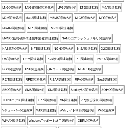
LNG関連銘柄
LNG運搬船関連銘柄
LPG関連銘柄
LTE関連銘柄
M&A関連銘柄
M2M関連銘柄
MaaS関連銘柄
MEMS関連銘柄
MICE関連銘柄
MR関連銘柄
MRAM関連銘柄
MRJ関連銘柄
MVNO関連銘柄
MVNO(仮想移動体通信事業者)関連銘柄
NAND型フラッシュメモリ関連銘柄
NAS電池関連銘柄
NFT関連銘柄
NGN関連銘柄
NISA関連銘柄
O2O関連銘柄
OA関連銘柄
OEM関連銘柄
PCR検査関連銘柄
PFI関連銘柄
PM2.5関連銘柄
POS関連銘柄
PSP関連銘柄
QRコード関連銘柄
REACH関連銘柄
REIT関連銘柄
RFID関連銘柄
RIZAP関連銘柄
RPA関連銘柄
SaaS関連銘柄
SEO関連銘柄
SMS関連銘柄
SNS関連銘柄
Society5.0関連銘柄
SOHO関連銘柄
TOPIXコア30関連銘柄
TPP関連銘柄
VR関連銘柄
VR(仮想現実)関連銘柄
Vチューバー関連銘柄
WBC関連銘柄
Webサイト構築関連銘柄
Wii関連銘柄
WiMAX関連銘柄
Windows7サポート終了関連銘柄
XBRL関連銘柄