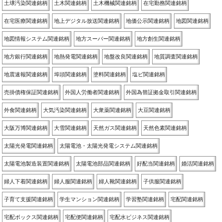
土壌汚染関連銘柄
土木関連銘柄
土木機械関連銘柄
在宅勤務関連銘柄
在宅医療関連銘柄
地上デジタル放送関連銘柄
地価公示関連銘柄
地図関連銘柄
地図情報システム関連銘柄
地方スーパー関連銘柄
地方創生関連銘柄
地方銀行関連銘柄
地熱発電関連銘柄
地盤改良関連銘柄
地質調査関連銘柄
地震速報関連銘柄
埠頭関連銘柄
塗料関連銘柄
塩ビ関連銘柄
売掛債権保証関連銘柄
外国人労働者関連銘柄
外国為替証拠金取引関連銘柄
外食関連銘柄
大気汚染関連銘柄
大衆薬関連銘柄
大豆関連銘柄
大阪万博関連銘柄
大雪関連銘柄
天然ガス関連銘柄
天然色素関連銘柄
太陽光発電関連銘柄
太陽電池・太陽光発電システム関連銘柄
太陽電池製造装置関連銘柄
太陽電池部品関連銘柄
好配当関連銘柄
婚活関連銘柄
婦人下着関連銘柄
婦人服関連銘柄
婦人靴関連銘柄
子供服関連銘柄
子育て支援関連銘柄
学生マンション関連銘柄
学習塾関連銘柄
宅配関連銘柄
宅配ボックス関連銘柄
宅配便関連銘柄
宅配水ビジネス関連銘柄