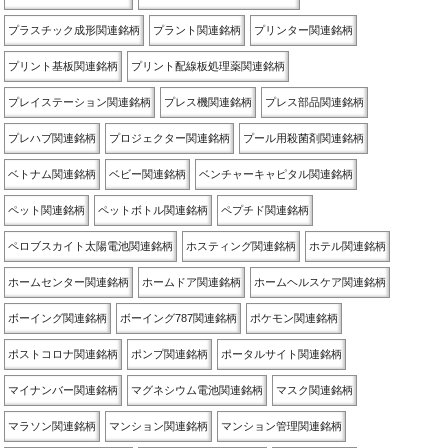
プラスチック成形関連銘柄
プラント関連銘柄
プリンター関連銘柄
プリント基板関連銘柄
プリント配線板処理薬関連銘柄
プレイステーション関連銘柄
プレス機関連銘柄
プレス部品関連銘柄
プレハブ関連銘柄
プロジェクター関連銘柄
プール用殺菌剤関連銘柄
ベトナム関連銘柄
ベビー関連銘柄
ベンチャーキャピタル関連銘柄
ペット関連銘柄
ペットボトル関連銘柄
ペプチド関連銘柄
ペロブスカイト太陽電池関連銘柄
ホスティング関連銘柄
ホテル関連銘柄
ホームセンター関連銘柄
ホームドア関連銘柄
ホームヘルスケア関連銘柄
ボーイング関連銘柄
ボーイング787関連銘柄
ポケモン関連銘柄
ポストコロナ関連銘柄
ポンプ関連銘柄
ポータルサイト関連銘柄
マイナンバー関連銘柄
マグネシウム電池関連銘柄
マスク関連銘柄
マラソン関連銘柄
マンション関連銘柄
マンション管理関連銘柄