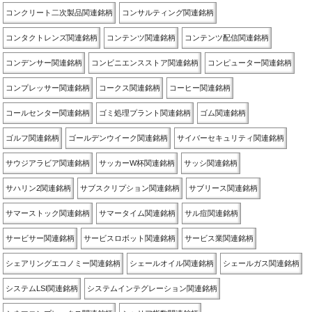
コンクリート二次製品関連銘柄
コンサルティング関連銘柄
コンタクトレンズ関連銘柄
コンテンツ関連銘柄
コンテンツ配信関連銘柄
コンデンサー関連銘柄
コンビニエンスストア関連銘柄
コンピューター関連銘柄
コンプレッサー関連銘柄
コークス関連銘柄
コーヒー関連銘柄
コールセンター関連銘柄
ゴミ処理プラント関連銘柄
ゴム関連銘柄
ゴルフ関連銘柄
ゴールデンウイーク関連銘柄
サイバーセキュリティ関連銘柄
サウジアラビア関連銘柄
サッカーW杯関連銘柄
サッシ関連銘柄
サハリン2関連銘柄
サブスクリプション関連銘柄
サブリース関連銘柄
サマーストック関連銘柄
サマータイム関連銘柄
サル痘関連銘柄
サービサー関連銘柄
サービスロボット関連銘柄
サービス業関連銘柄
シェアリングエコノミー関連銘柄
シェールオイル関連銘柄
シェールガス関連銘柄
システムLSI関連銘柄
システムインテグレーション関連銘柄