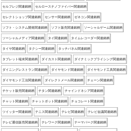
セルフレジ関連銘柄
セルロースナノファイバー関連銘柄
セレクトショップ関連銘柄
センサー関連銘柄
ゼネコン関連銘柄
ソフト・システム開発関連銘柄
ソフト販売関連銘柄
ソーシャルゲーム関連銘柄
ソーシャルメディア関連銘柄
タイ関連銘柄
タイムレコーダー関連銘柄
タイヤ関連銘柄
タクシー関連銘柄
タッチパネル関連銘柄
タブレット端末関連銘柄
ダイカスト関連銘柄
ダイナミックプライシング関連銘柄
ダイニングレストラン関連銘柄
ダイヤモンド関連銘柄
ダイヤモンド工具関連銘柄
ダイヤモンド工法関連銘柄
ダイレクトメール関連銘柄
チェーン関連銘柄
チケット販売関連銘柄
チタン関連銘柄
チャインドネシア関連銘柄
チャット関連銘柄
チャットボット関連銘柄
チョコレート関連銘柄
ツイッター関連銘柄
テニス関連銘柄
テレビ関連銘柄
テレビ会議関連銘柄
テレビ通信販売関連銘柄
テレワーク関連銘柄
テーマパーク関連銘柄