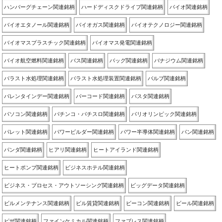
ハンバーグチェーン関連銘柄
ハードディスクドライブ関連銘柄
バイオ関連銘柄
バイオエタノール関連銘柄
バイオガス関連銘柄
バイオテクノロジー関連銘柄
バイオマスプラスチック関連銘柄
バイオマス発電関連銘柄
バイオ航空燃料関連銘柄
バス関連銘柄
バッグ関連銘柄
バナジウム関連銘柄
バラスト水処理関連銘柄
バラスト水処理装置関連銘柄
バルブ関連銘柄
バレンタインデー関連銘柄
バーコード関連銘柄
パスタ関連銘柄
パソコン関連銘柄
パチンコ・パチスロ関連銘柄
パリオリンピック関連銘柄
パレット関連銘柄
パワービルダー関連銘柄
パワー半導体関連銘柄
パン関連銘柄
パンダ関連銘柄
ヒアリ関連銘柄
ヒートアイランド関連銘柄
ヒートポンプ関連銘柄
ビジネスホテル関連銘柄
ビジネス・プロセス・アウトソーシング関連銘柄
ビッグデータ関連銘柄
ビルメンテナンス関連銘柄
ビル賃貸関連銘柄
ビーコン関連銘柄
ビール関連銘柄
ピザ関連銘柄
ファインケミカル関連銘柄
ファブレス関連銘柄