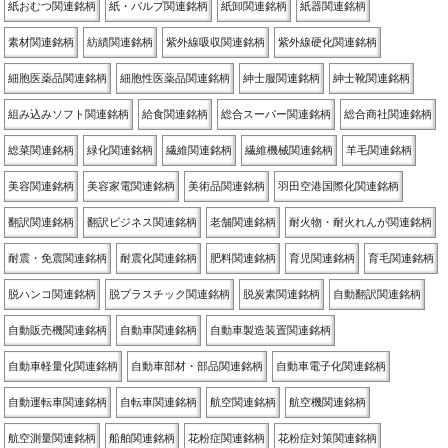
紙おむつ関連銘柄
紙・パルプ関連銘柄
紙卸関連銘柄
紙器関連銘柄
素材関連銘柄
紡績関連銘柄
紫外線吸収関連銘柄
紫外線硬化関連銘柄
細胞医薬品関連銘柄
細胞性医薬品関連銘柄
紳士服関連銘柄
紳士靴関連銘柄
組み込みソフト関連銘柄
給食関連銘柄
総合スーパー関連銘柄
総合商社関連銘柄
総菜関連銘柄
緑化関連銘柄
繊維関連銘柄
繊維機械関連銘柄
羊毛関連銘柄
美容関連銘柄
美容家電関連銘柄
美術品関連銘柄
羽田空港国際化関連銘柄
翻訳関連銘柄
翻訳ビジネス関連銘柄
老舗関連銘柄
耐火物・耐火れんが関連銘柄
耐震・免震関連銘柄
耐震化関連銘柄
肥料関連銘柄
育児関連銘柄
育毛関連銘柄
脱ハンコ関連銘柄
脱プラスチック関連銘柄
脱炭素関連銘柄
自動翻訳関連銘柄
自動販売機関連銘柄
自動車関連銘柄
自動車製造装置関連銘柄
自動車軽量化関連銘柄
自動車部材・部品関連銘柄
自動車電子化関連銘柄
自動運転車関連銘柄
自転車関連銘柄
航空関連銘柄
航空機関連銘柄
航空測量関連銘柄
船舶関連銘柄
花粉症関連銘柄
花粉症対策関連銘柄