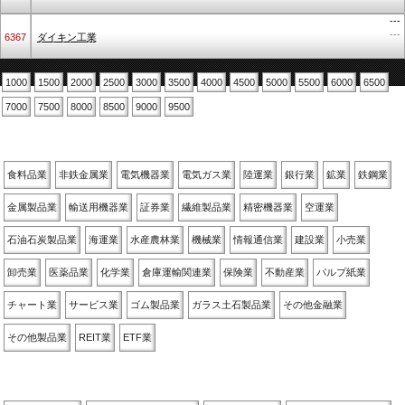
---
---
6367
ダイキン工業
1000
1500
2000
2500
3000
3500
4000
4500
5000
5500
6000
6500
7000
7500
8000
8500
9000
9500
業種別
食料品業
非鉄金属業
電気機器業
電気ガス業
陸運業
銀行業
鉱業
鉄鋼業
金属製品業
輸送用機器業
証券業
繊維製品業
精密機器業
空運業
石油石炭製品業
海運業
水産農林業
機械業
情報通信業
建設業
小売業
卸売業
医薬品業
化学業
倉庫運輸関連業
保険業
不動産業
パルプ紙業
チャート業
サービス業
ゴム製品業
ガラス土石製品業
その他金融業
その他製品業
REIT業
ETF業
関連銘柄別