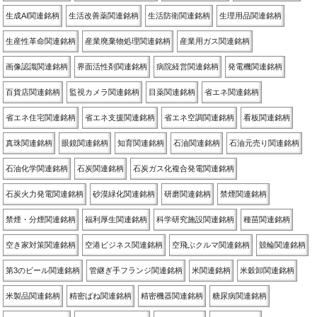
生成AI関連銘柄
生活改善薬関連銘柄
生活防衛関連銘柄
生理用品関連銘柄
生産性革命関連銘柄
産業廃棄物処理関連銘柄
産業用ガス関連銘柄
画像認識関連銘柄
界面活性剤関連銘柄
病院経営関連銘柄
発電機関連銘柄
百貨店関連銘柄
監視カメラ関連銘柄
目薬関連銘柄
省エネ関連銘柄
省エネ住宅関連銘柄
省エネ支援関連銘柄
省エネ空調関連銘柄
看板関連銘柄
真珠関連銘柄
眼鏡関連銘柄
知育関連銘柄
石油関連銘柄
石油元売り関連銘柄
石油化学関連銘柄
石炭関連銘柄
石炭ガス化複合発電関連銘柄
石炭火力発電関連銘柄
砂漠緑化関連銘柄
研磨関連銘柄
禁煙関連銘柄
禁煙・分煙関連銘柄
福利厚生関連銘柄
科学研究施設関連銘柄
種苗関連銘柄
空き家対策関連銘柄
空港ビジネス関連銘柄
空飛ぶクルマ関連銘柄
競輪関連銘柄
第3のビール関連銘柄
管継ぎ手フランジ関連銘柄
米関連銘柄
米穀卸関連銘柄
米製品関連銘柄
精密ばね関連銘柄
精密機器関連銘柄
糖尿病関連銘柄