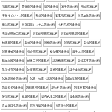
花見関連銘柄
芳香剤関連銘柄
茶関連銘柄
菓子関連銘柄
萌え関連銘柄
著作権ビジネス関連銘柄
葬祭関連銘柄
蓄電池関連銘柄
衛星放送関連銘柄
衛生関連銘柄
衝突回避システム関連銘柄
衣料問屋関連銘柄
表面処理加工関連銘柄
表面処理薬関連銘柄
表面処理薬品関連銘柄
補聴器関連銘柄
製粉関連銘柄
製糖関連銘柄
製紙関連銘柄
製缶関連銘柄
製薬機械関連銘柄
複合店関連銘柄
複合機関連銘柄
親子上場関連銘柄
観光立国関連銘柄
解体工事関連銘柄
計測機器関連銘柄
設備工事関連銘柄
設備投資関連銘柄
診断薬関連銘柄
証券関連銘柄
証券金融関連銘柄
試作品製作関連銘柄
試験・検査・計測関連銘柄
認知症薬関連銘柄
読売333関連銘柄
調剤薬局関連銘柄
調味料関連銘柄
調理家電関連銘柄
警備関連銘柄
豆腐関連銘柄
販売代理店関連銘柄
貴金属関連銘柄
貴金属回収関連銘柄
買取再販関連銘柄
賃貸仲介関連銘柄