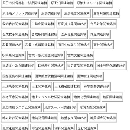
原子力発電部材・部品関連銘柄
原子炉関連銘柄
原油安メリット関連銘柄
原油高メリット関連銘柄
厨房関連銘柄
厨房機器関連銘柄
厳冬対策関連銘柄
収納代行関連銘柄
口蹄疫関連銘柄
可変抵抗器関連銘柄
台風対策関連銘柄
合成皮革関連銘柄
合成繊維関連銘柄
含み資産関連銘柄
呉服関連銘柄
和装関連銘柄
和装・呉服関連銘柄
商品先物取引関連銘柄
商社関連銘柄
喫茶店関連銘柄
営業・販売支援関連銘柄
営業支援関連銘柄
回線取り次ぎ関連銘柄
回転寿司関連銘柄
固定電話関連銘柄
国土強靱化関連銘柄
国際優良株関連銘柄
国際航空貨物混載関連銘柄
国際輸送関連銘柄
土壌汚染関連銘柄
土木関連銘柄
土木機械関連銘柄
在宅勤務関連銘柄
在宅医療関連銘柄
地上デジタル放送関連銘柄
地価公示関連銘柄
地図関連銘柄
地図情報システム関連銘柄
地方スーパー関連銘柄
地方創生関連銘柄
地方銀行関連銘柄
地熱発電関連銘柄
地盤改良関連銘柄
地質調査関連銘柄
地震速報関連銘柄
埠頭関連銘柄
塗料関連銘柄
塩ビ関連銘柄