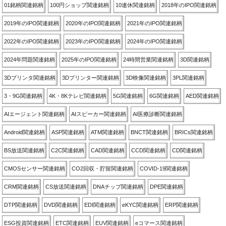
01銘柄関連銘柄
100円ショップ関連銘柄
10連休関連銘柄
2018年のIPO関連銘柄
2019年のIPO関連銘柄
2020年のIPO関連銘柄
2021年のIPO関連銘柄
2022年のIPO関連銘柄
2023年のIPO関連銘柄
2024年のIPO関連銘柄
2024年問題関連銘柄
2025年のIPO関連銘柄
24時間営業関連銘柄
3D関連銘柄
3Dプリンタ関連銘柄
3Dプリンター関連銘柄
3D映像関連銘柄
3PL関連銘柄
3・9G関連銘柄
4K・8Kテレビ関連銘柄
5G関連銘柄
6G関連銘柄
AED関連銘柄
AIエージェント関連銘柄
AIスピーカー関連銘柄
AI医療診断関連銘柄
Android関連銘柄
ASP関連銘柄
ATM関連銘柄
BNCT関連銘柄
BRICs関連銘柄
BS放送関連銘柄
C2C関連銘柄
CAD関連銘柄
CCD関連銘柄
CD関連銘柄
CMOSセンサー関連銘柄
CO2回収・貯留関連銘柄
COVID-19関連銘柄
CRM関連銘柄
CS放送関連銘柄
DNAチップ関連銘柄
DPE関連銘柄
DTP関連銘柄
DVD関連銘柄
EDI関連銘柄
eKYC関連銘柄
ERP関連銘柄
ESG投資関連銘柄
ETC関連銘柄
EUV関連銘柄
eコマース関連銘柄