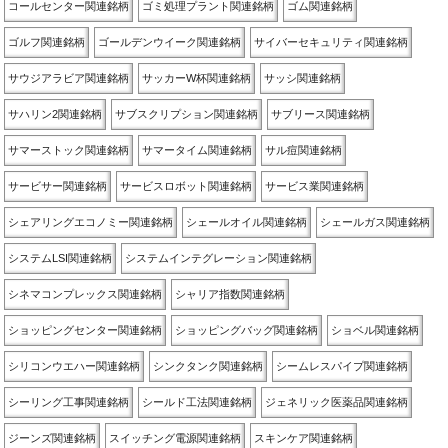
コールセンター関連銘柄
ゴミ処理プラント関連銘柄
ゴム関連銘柄
ゴルフ関連銘柄
ゴールデンウイーク関連銘柄
サイバーセキュリティ関連銘柄
サウジアラビア関連銘柄
サッカーW杯関連銘柄
サッシ関連銘柄
サハリン2関連銘柄
サブスクリプション関連銘柄
サブリース関連銘柄
サマーストック関連銘柄
サマータイム関連銘柄
サル痘関連銘柄
サービサー関連銘柄
サービスロボット関連銘柄
サービス業関連銘柄
シェアリングエコノミー関連銘柄
シェールオイル関連銘柄
シェールガス関連銘柄
システムLSI関連銘柄
システムインテグレーション関連銘柄
シネマコンプレックス関連銘柄
シャリア指数関連銘柄
ショッピングセンター関連銘柄
ショッピングバッグ関連銘柄
ショベル関連銘柄
シリコンウエハー関連銘柄
シンクタンク関連銘柄
シームレスパイプ関連銘柄
シーリング工事関連銘柄
シールド工法関連銘柄
ジェネリック医薬品関連銘柄
ジーンズ関連銘柄
スイッチング電源関連銘柄
スキンケア関連銘柄