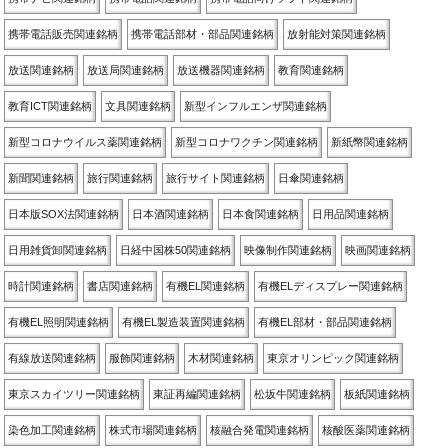
携帯電話販売関連銘柄
携帯電話部材・部品関連銘柄
放射能対策関連銘柄
放送関連銘柄
放送局関連銘柄
放送機器関連銘柄
教育関連銘柄
教育ICT関連銘柄
文具関連銘柄
新型インフルエンザ関連銘柄
新型コロナウイルス薬関連銘柄
新型コロナワクチン関連銘柄
新紙幣関連銘柄
新聞関連銘柄
旅行関連銘柄
旅行サイト関連銘柄
日傘関連銘柄
日本版SOX法関連銘柄
日本酒関連銘柄
日本食関連銘柄
日用品関連銘柄
日用雑貨卸関連銘柄
日経中国株50関連銘柄
映像制作関連銘柄
映画関連銘柄
時計関連銘柄
書店関連銘柄
有機EL関連銘柄
有機ELディスプレー関連銘柄
有機EL照明関連銘柄
有機EL製造装置関連銘柄
有機EL部材・部品関連銘柄
有線放送関連銘柄
服飾関連銘柄
木材関連銘柄
東京オリンピック関連銘柄
東京スカイツリー関連銘柄
東証再編関連銘柄
松坂牛関連銘柄
板紙関連銘柄
染色加工関連銘柄
株式市場関連銘柄
核融合発電関連銘柄
核酸医薬関連銘柄