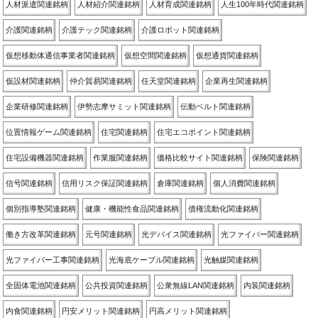
人材派遣関連銘柄
人材紹介関連銘柄
人材育成関連銘柄
人生100年時代関連銘柄
介護関連銘柄
介護テック関連銘柄
介護ロボット関連銘柄
仮想移動体通信事業者関連銘柄
仮想空間関連銘柄
仮想通貨関連銘柄
仮設材関連銘柄
仲介貿易関連銘柄
任天堂関連銘柄
企業再生関連銘柄
企業研修関連銘柄
伊勢志摩サミット関連銘柄
伝動ベルト関連銘柄
位置情報ゲーム関連銘柄
住宅関連銘柄
住宅エコポイント関連銘柄
住宅設備機器関連銘柄
作業服関連銘柄
価格比較サイト関連銘柄
保険関連銘柄
信号関連銘柄
信用リスク保証関連銘柄
倉庫関連銘柄
個人消費関連銘柄
個別指導塾関連銘柄
健康・機能性食品関連銘柄
債権流動化関連銘柄
働き方改革関連銘柄
元号関連銘柄
光デバイス関連銘柄
光ファイバー関連銘柄
光ファイバー工事関連銘柄
光海底ケーブル関連銘柄
光触媒関連銘柄
全固体電池関連銘柄
公共投資関連銘柄
公衆無線LAN関連銘柄
内装関連銘柄
内食関連銘柄
円安メリット関連銘柄
円高メリット関連銘柄