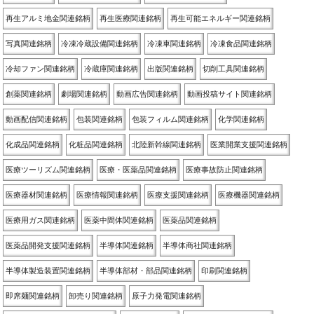
再生アルミ地金関連銘柄
再生医療関連銘柄
再生可能エネルギー関連銘柄
写真関連銘柄
冷凍冷蔵設備関連銘柄
冷凍車関連銘柄
冷凍食品関連銘柄
冷却ファン関連銘柄
冷蔵庫関連銘柄
出版関連銘柄
切削工具関連銘柄
創薬関連銘柄
劇場関連銘柄
動画広告関連銘柄
動画投稿サイト関連銘柄
動画配信関連銘柄
包装関連銘柄
包装フィルム関連銘柄
化学関連銘柄
化成品関連銘柄
化粧品関連銘柄
北陸新幹線関連銘柄
医業開業支援関連銘柄
医療ツーリズム関連銘柄
医療・医薬品関連銘柄
医療事故防止関連銘柄
医療器材関連銘柄
医療情報関連銘柄
医療支援関連銘柄
医療機器関連銘柄
医療用ガス関連銘柄
医薬中間体関連銘柄
医薬品関連銘柄
医薬品開発支援関連銘柄
半導体関連銘柄
半導体商社関連銘柄
半導体製造装置関連銘柄
半導体部材・部品関連銘柄
印刷関連銘柄
即席麺関連銘柄
卸売り関連銘柄
原子力発電関連銘柄