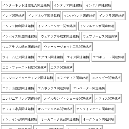
インターネット通信販売関連銘柄
インテリア関連銘柄
インテル関連銘柄
インド関連銘柄
インドネシア関連銘柄
インバウンド関連銘柄
インフラ関連銘柄
インフラ輸出関連銘柄
インフルエンサー関連銘柄
インフルエンザ関連銘柄
インボイス制度関連銘柄
ウェアラブル端末関連銘柄
ウェブサービス関連銘柄
ウエアラブル端末関連銘柄
ウォータージェット工法関連銘柄
ウォームビズ関連銘柄
エアコン関連銘柄
エイズ関連銘柄
エコキュート関連銘柄
エコ・ファースト制度関連銘柄
エステ関連銘柄
エッジコンピューティング関連銘柄
エヌビディア関連銘柄
エネルギー関連銘柄
エボラ出血熱関連銘柄
エムポックス関連銘柄
エレベーター関連銘柄
エンジニアリング関連銘柄
オイルサンド・シェール関連銘柄
オフィス関連銘柄
オフィス家具関連銘柄
オムニチャネル関連銘柄
オンラインゲーム関連銘柄
オンライン診療関連銘柄
オーガニック食品関連銘柄
オークション関連銘柄