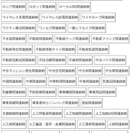
ロシア関連銘柄
ロボット関連銘柄
ローカル5G関連銘柄
ワイヤレス充電関連銘柄
ワイヤレス給電関連銘柄
ワイヤロープ関連銘柄
ワクチン療法関連銘柄
ワンセグ関連銘柄
一眼レフカメラ関連銘柄
下水道関連銘柄
不動産関連銘柄
不動産テック関連銘柄
不動産ファンド関連銘柄
不動産再生関連銘柄
不動産情報サイト関連銘柄
不動産投資関連銘柄
不動産流動化関連銘柄
不妊治療関連銘柄
不織布関連銘柄
中古バイク関連銘柄
中古マンション再生関連銘柄
中古住宅関連銘柄
中古本関連銘柄
中古車関連銘柄
中国関連銘柄
中東関連銘柄
中華料理関連銘柄
中食関連銘柄
乳製品関連銘柄
乳酸菌関連銘柄
予防医療関連銘柄
事務機器関連銘柄
事務用品関連銘柄
事業承継関連銘柄
事業者向けノンバンク関連銘柄
亜鉛関連銘柄
京都銘柄関連銘柄
人工呼吸器関連銘柄
人工知能関連銘柄
人工知能(AI)関連銘柄
人工肉関連銘柄
人工臓器・器官・皮膚関連銘柄
人工透析関連銘柄
人材関連銘柄