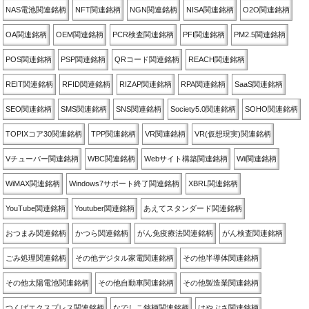
NAS電池関連銘柄
NFT関連銘柄
NGN関連銘柄
NISA関連銘柄
O2O関連銘柄
OA関連銘柄
OEM関連銘柄
PCR検査関連銘柄
PFI関連銘柄
PM2.5関連銘柄
POS関連銘柄
PSP関連銘柄
QRコード関連銘柄
REACH関連銘柄
REIT関連銘柄
RFID関連銘柄
RIZAP関連銘柄
RPA関連銘柄
SaaS関連銘柄
SEO関連銘柄
SMS関連銘柄
SNS関連銘柄
Society5.0関連銘柄
SOHO関連銘柄
TOPIXコア30関連銘柄
TPP関連銘柄
VR関連銘柄
VR(仮想現実)関連銘柄
Vチューバー関連銘柄
WBC関連銘柄
Webサイト構築関連銘柄
Wii関連銘柄
WiMAX関連銘柄
Windows7サポート終了関連銘柄
XBRL関連銘柄
YouTube関連銘柄
Youtuber関連銘柄
あえてスタンダード関連銘柄
おつまみ関連銘柄
かつら関連銘柄
がん免疫療法関連銘柄
がん検査関連銘柄
ごみ処理関連銘柄
その他デジタル家電関連銘柄
その他半導体関連銘柄
その他太陽電池関連銘柄
その他自動車関連銘柄
その他製造業関連銘柄
つくばエクスプレス関連銘柄
なでしこ銘柄関連銘柄
はやぶさ関連銘柄