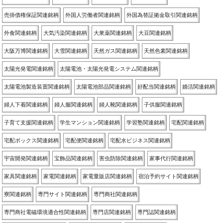
売掛債権保証関連銘柄
外国人労働者関連銘柄
外国為替証拠金取引関連銘柄
外食関連銘柄
大気汚染関連銘柄
大衆薬関連銘柄
大豆関連銘柄
大阪万博関連銘柄
大雪関連銘柄
天然ガス関連銘柄
天然色素関連銘柄
太陽光発電関連銘柄
太陽電池・太陽光発電システム関連銘柄
太陽電池製造装置関連銘柄
太陽電池部品関連銘柄
好配当関連銘柄
婚活関連銘柄
婦人下着関連銘柄
婦人服関連銘柄
婦人靴関連銘柄
子供服関連銘柄
子育て支援関連銘柄
学生マンション関連銘柄
学習塾関連銘柄
宅配関連銘柄
宅配ボックス関連銘柄
宅配便関連銘柄
宅配水ビジネス関連銘柄
宇宙開発関連銘柄
宝飾品関連銘柄
害虫防除関連銘柄
家事代行関連銘柄
家具関連銘柄
家電関連銘柄
家電量販店関連銘柄
宿泊予約サイト関連銘柄
寮関連銘柄
専門サイト関連銘柄
専門商社関連銘柄
専門商社電磁環境適合性関連銘柄
専門店関連銘柄
専門誌関連銘柄