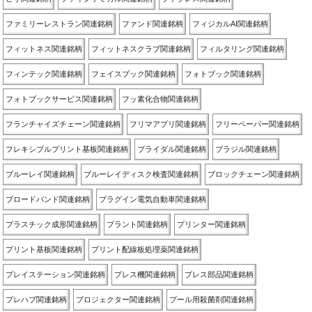
ファミリーレストラン関連銘柄
ファンド関連銘柄
フィジカルAI関連銘柄
フィットネス関連銘柄
フィットネスクラブ関連銘柄
フィルタリング関連銘柄
フィンテック関連銘柄
フェイスブック関連銘柄
フォトブック関連銘柄
フォトブックサービス関連銘柄
フッ素化合物関連銘柄
フランチャイズチェーン関連銘柄
フリマアプリ関連銘柄
フリーペーパー関連銘柄
フレキシブルプリント基板関連銘柄
ブライダル関連銘柄
ブラジル関連銘柄
ブルーレイ関連銘柄
ブルーレイディスク検査関連銘柄
ブロックチェーン関連銘柄
ブロードバンド関連銘柄
プラグイン電気自動車関連銘柄
プラスチック成形関連銘柄
プラント関連銘柄
プリンター関連銘柄
プリント基板関連銘柄
プリント配線板処理薬関連銘柄
プレイステーション関連銘柄
プレス機関連銘柄
プレス部品関連銘柄
プレハブ関連銘柄
プロジェクター関連銘柄
プール用殺菌剤関連銘柄