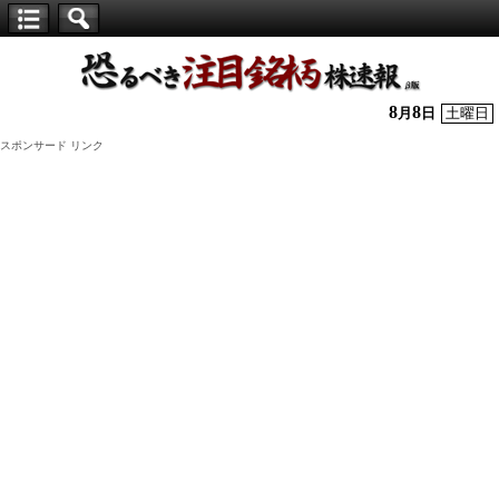
【仕
手
株】
8
8
月
日
土曜日
恐
スポンサード リンク
る
べ
き
注
目
銘
柄
株
速
報