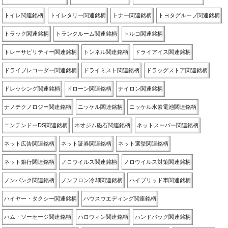
トイレ関連銘柄
トイレタリー関連銘柄
トナー関連銘柄
トヨタグループ関連銘柄
トラック関連銘柄
トランクルーム関連銘柄
トルコ関連銘柄
トレーサビリティー関連銘柄
トンネル関連銘柄
ドライアイス関連銘柄
ドライブレコーダー関連銘柄
ドライミスト関連銘柄
ドラッグストア関連銘柄
ドレッシング関連銘柄
ドローン関連銘柄
ナイロン関連銘柄
ナノテクノロジー関連銘柄
ニッケル関連銘柄
ニッケル水素電池関連銘柄
ニンテンドーDS関連銘柄
ネオジム磁石関連銘柄
ネットスーパー関連銘柄
ネット広告関連銘柄
ネット証券関連銘柄
ネット選挙関連銘柄
ネット銀行関連銘柄
ノロウイルス関連銘柄
ノロウイルス対策関連銘柄
ノンバンク関連銘柄
ノンフロン冷却関連銘柄
ハイブリッド車関連銘柄
ハイヤー・タクシー関連銘柄
ハウスウエディング関連銘柄
ハム・ソーセージ関連銘柄
ハロウィン関連銘柄
ハンドバッグ関連銘柄