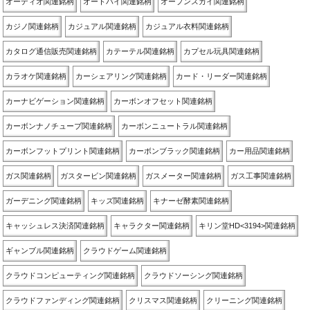
オーディオ関連銘柄
オートバイ関連銘柄
オープンスカイ関連銘柄
カジノ関連銘柄
カジュアル関連銘柄
カジュアル衣料関連銘柄
カタログ通信販売関連銘柄
カテーテル関連銘柄
カプセル玩具関連銘柄
カラオケ関連銘柄
カーシェアリング関連銘柄
カード・リーダー関連銘柄
カーナビゲーション関連銘柄
カーボンオフセット関連銘柄
カーボンナノチューブ関連銘柄
カーボンニュートラル関連銘柄
カーボンフットプリント関連銘柄
カーボンブラック関連銘柄
カー用品関連銘柄
ガス関連銘柄
ガスタービン関連銘柄
ガスメーター関連銘柄
ガス工事関連銘柄
ガーデニング関連銘柄
キッズ関連銘柄
キナーゼ酵素関連銘柄
キャッシュレス決済関連銘柄
キャラクター関連銘柄
キリン堂HD<3194>関連銘柄
ギャンブル関連銘柄
クラウドゲーム関連銘柄
クラウドコンピューティング関連銘柄
クラウドソーシング関連銘柄
クラウドファンディング関連銘柄
クリスマス関連銘柄
クリーニング関連銘柄