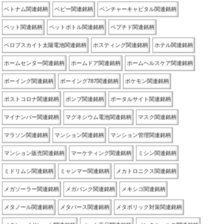
ベトナム関連銘柄
ベビー関連銘柄
ベンチャーキャピタル関連銘柄
ペット関連銘柄
ペットボトル関連銘柄
ペプチド関連銘柄
ペロブスカイト太陽電池関連銘柄
ホスティング関連銘柄
ホテル関連銘柄
ホームセンター関連銘柄
ホームドア関連銘柄
ホームヘルスケア関連銘柄
ボーイング関連銘柄
ボーイング787関連銘柄
ポケモン関連銘柄
ポストコロナ関連銘柄
ポンプ関連銘柄
ポータルサイト関連銘柄
マイナンバー関連銘柄
マグネシウム電池関連銘柄
マスク関連銘柄
マラソン関連銘柄
マンション関連銘柄
マンション管理関連銘柄
マンション販売関連銘柄
マーケティング関連銘柄
ミシン関連銘柄
ミドリムシ関連銘柄
ミャンマー関連銘柄
メカトロニクス関連銘柄
メガソーラー関連銘柄
メガバンク関連銘柄
メキシコ関連銘柄
メタノール関連銘柄
メタバース関連銘柄
メタボリック対策関連銘柄