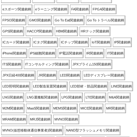
eスポーツ関連銘柄
eラーニング関連銘柄
FA関連銘柄
FPGA関連銘柄
FPSO関連銘柄
GMO関連銘柄
Go To Eat関連銘柄
Go To トラベル関連銘柄
GPS関連銘柄
HACCP関連銘柄
HBM関連銘柄
HRテック関連銘柄
ICカード関連銘柄
ICタグ関連銘柄
ICチップ関連銘柄
IoT関連銘柄
IP関連銘柄
iPhone関連銘柄
iPS細胞関連銘柄
IP電話関連銘柄
IR関連銘柄
IT関連銘柄
ITS関連銘柄
ITコンサルティング関連銘柄
JPXプライム150関連銘柄
JPX日経400関連銘柄
JR関連銘柄
LED関連銘柄
LEDディスプレー関連銘柄
LED照明関連銘柄
LED製造装置関連銘柄
LED部材・部品関連銘柄
LINE関連銘柄
LNG関連銘柄
LNG運搬船関連銘柄
LPG関連銘柄
LTE関連銘柄
M&A関連銘柄
M2M関連銘柄
MaaS関連銘柄
MEMS関連銘柄
MICE関連銘柄
MR関連銘柄
MRAM関連銘柄
MRJ関連銘柄
MVNO関連銘柄
MVNO(仮想移動体通信事業者)関連銘柄
NAND型フラッシュメモリ関連銘柄