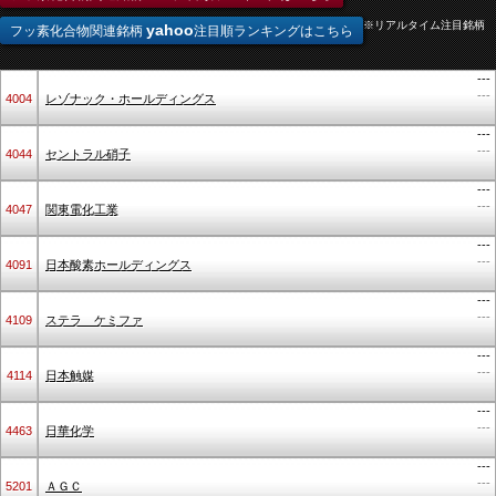
※リアルタイム注目銘柄
yahoo
フッ素化合物関連銘柄
注目順ランキングはこちら
---
---
4004
レゾナック・ホールディングス
---
---
4044
セントラル硝子
---
---
4047
関東電化工業
---
---
4091
日本酸素ホールディングス
---
---
4109
ステラ ケミファ
---
---
4114
日本触媒
---
---
4463
日華化学
---
---
5201
ＡＧＣ