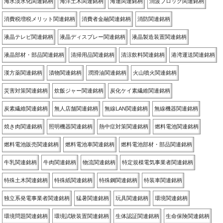
海水淡水化関連銘柄
海洋土木関連銘柄
海運関連銘柄
消波ブロック関連銘柄
消費税増税メリット関連銘柄
消費者金融関連銘柄
消防関連銘柄
液晶テレビ関連銘柄
液晶ディスプレー関連銘柄
液晶製造装置関連銘柄
液晶部材・部品関連銘柄
清掃用品関連銘柄
清涼飲料関連銘柄
港湾運送関連銘柄
漢方薬関連銘柄
漬物関連銘柄
潤滑油関連銘柄
火山噴火関連銘柄
災害対策関連銘柄
炊飯ジャー関連銘柄
炭化ケイ素繊維関連銘柄
炭素繊維関連銘柄
無人店舗関連銘柄
無線LAN関連銘柄
無線機器関連銘柄
焼き肉関連銘柄
照明機器関連銘柄
熱中症対策関連銘柄
燃料電池関連銘柄
燃料電池販売関連銘柄
燃料電池車関連銘柄
燃料電池部材・部品関連銘柄
牛乳関連銘柄
牛肉関連銘柄
物流関連銘柄
特定規模電気事業者関連銘柄
特殊土木関連銘柄
特殊紙関連銘柄
特殊鋼関連銘柄
特装車関連銘柄
独立系発電事業者関連銘柄
猛暑関連銘柄
玩具関連銘柄
環境関連銘柄
環境問題関連銘柄
環境試験装置関連銘柄
生体認証関連銘柄
生命保険関連銘柄