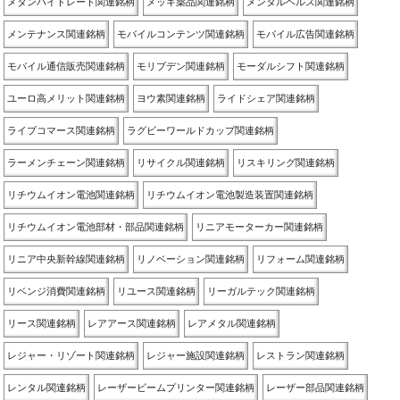
メタンハイドレート関連銘柄
メッキ薬品関連銘柄
メンタルヘルス関連銘柄
メンテナンス関連銘柄
モバイルコンテンツ関連銘柄
モバイル広告関連銘柄
モバイル通信販売関連銘柄
モリブデン関連銘柄
モーダルシフト関連銘柄
ユーロ高メリット関連銘柄
ヨウ素関連銘柄
ライドシェア関連銘柄
ライブコマース関連銘柄
ラグビーワールドカップ関連銘柄
ラーメンチェーン関連銘柄
リサイクル関連銘柄
リスキリング関連銘柄
リチウムイオン電池関連銘柄
リチウムイオン電池製造装置関連銘柄
リチウムイオン電池部材・部品関連銘柄
リニアモーターカー関連銘柄
リニア中央新幹線関連銘柄
リノベーション関連銘柄
リフォーム関連銘柄
リベンジ消費関連銘柄
リユース関連銘柄
リーガルテック関連銘柄
リース関連銘柄
レアアース関連銘柄
レアメタル関連銘柄
レジャー・リゾート関連銘柄
レジャー施設関連銘柄
レストラン関連銘柄
レンタル関連銘柄
レーザービームプリンター関連銘柄
レーザー部品関連銘柄