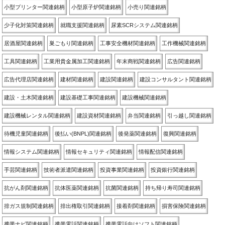
小型プリンター関連銘柄
小型原子炉関連銘柄
小売り関連銘柄
少子化対策関連銘柄
就職支援関連銘柄
尿素SCRシステム関連銘柄
居酒屋関連銘柄
巣ごもり関連銘柄
工事安全機材関連銘柄
工作機械関連銘柄
工具関連銘柄
工業用貴金属加工関連銘柄
年末商戦関連銘柄
広告関連銘柄
広告代理店関連銘柄
建材関連銘柄
建設関連銘柄
建設コンサルタント関連銘柄
建設・土木関連銘柄
建設基礎工事関連銘柄
建設機械関連銘柄
建設機械レンタル関連銘柄
建設資材関連銘柄
弁当関連銘柄
引っ越し関連銘柄
待機児童関連銘柄
後払い(BNPL)関連銘柄
後発薬関連銘柄
復興関連銘柄
情報システム関連銘柄
情報セキュリティ関連銘柄
情報配信関連銘柄
手芸関連銘柄
技術者派遣関連銘柄
投資事業関連銘柄
投資銀行関連銘柄
抗がん剤関連銘柄
抗体医薬関連銘柄
抗菌関連銘柄
持ち帰り寿司関連銘柄
排ガス規制関連銘柄
排出権取引関連銘柄
接着剤関連銘柄
損害保険関連銘柄
携帯ナビ関連銘柄
携帯電話関連銘柄
携帯電話向けソフト関連銘柄