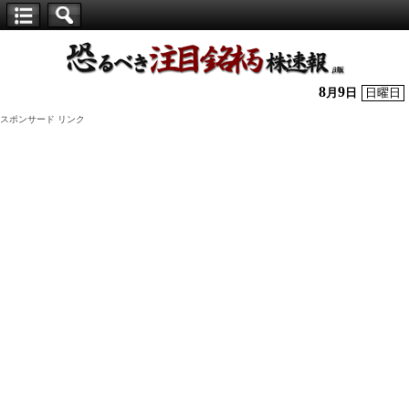
【仕
手
株】
8
9
月
日
日曜日
恐
スポンサード リンク
る
べ
き
注
目
銘
柄
株
速
報