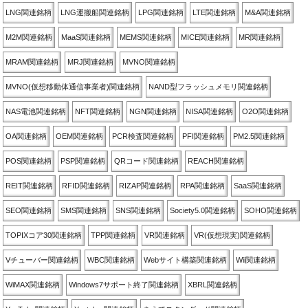
LNG関連銘柄
LNG運搬船関連銘柄
LPG関連銘柄
LTE関連銘柄
M&A関連銘柄
M2M関連銘柄
MaaS関連銘柄
MEMS関連銘柄
MICE関連銘柄
MR関連銘柄
MRAM関連銘柄
MRJ関連銘柄
MVNO関連銘柄
MVNO(仮想移動体通信事業者)関連銘柄
NAND型フラッシュメモリ関連銘柄
NAS電池関連銘柄
NFT関連銘柄
NGN関連銘柄
NISA関連銘柄
O2O関連銘柄
OA関連銘柄
OEM関連銘柄
PCR検査関連銘柄
PFI関連銘柄
PM2.5関連銘柄
POS関連銘柄
PSP関連銘柄
QRコード関連銘柄
REACH関連銘柄
REIT関連銘柄
RFID関連銘柄
RIZAP関連銘柄
RPA関連銘柄
SaaS関連銘柄
SEO関連銘柄
SMS関連銘柄
SNS関連銘柄
Society5.0関連銘柄
SOHO関連銘柄
TOPIXコア30関連銘柄
TPP関連銘柄
VR関連銘柄
VR(仮想現実)関連銘柄
Vチューバー関連銘柄
WBC関連銘柄
Webサイト構築関連銘柄
Wii関連銘柄
WiMAX関連銘柄
Windows7サポート終了関連銘柄
XBRL関連銘柄