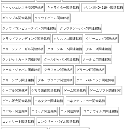
キャッシュレス決済関連銘柄
キャラクター関連銘柄
キリン堂HD<3194>関連銘柄
ギャンブル関連銘柄
クラウドゲーム関連銘柄
クラウドコンピューティング関連銘柄
クラウドソーシング関連銘柄
クラウドファンディング関連銘柄
クリスマス関連銘柄
クリーニング関連銘柄
クリーンディーゼル関連銘柄
クリーンルーム関連銘柄
クルーズ関連銘柄
クレジットカード関連銘柄
クールジャパン関連銘柄
クールビズ関連銘柄
クール・ジャパン関連銘柄
グラフェン関連銘柄
グリーンIT関連銘柄
グリーンプラ関連銘柄
グループウエア関連銘柄
グローバルニッチ関連銘柄
ケーブル関連銘柄
ゲリラ豪雨関連銘柄
ゲーム関連銘柄
ゲームソフト関連銘柄
ゲーム販売関連銘柄
コネクター関連銘柄
コネクテッドカー関連銘柄
コバルト関連銘柄
コミック関連銘柄
コメ関連銘柄
コロナウイルス関連銘柄
コンクリート関連銘柄
コンクリートパイル関連銘柄