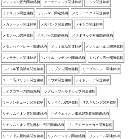
マンション販売関連銘柄
マーケティング関連銘柄
ミシン関連銘柄
ミドリムシ関連銘柄
ミャンマー関連銘柄
メカトロニクス関連銘柄
メガソーラー関連銘柄
メガバンク関連銘柄
メキシコ関連銘柄
メタノール関連銘柄
メタバース関連銘柄
メタボリック対策関連銘柄
メタンハイドレート関連銘柄
メッキ薬品関連銘柄
メンタルヘルス関連銘柄
メンテナンス関連銘柄
モバイルコンテンツ関連銘柄
モバイル広告関連銘柄
モバイル通信販売関連銘柄
モリブデン関連銘柄
モーダルシフト関連銘柄
ユーロ高メリット関連銘柄
ヨウ素関連銘柄
ライドシェア関連銘柄
ライブコマース関連銘柄
ラグビーワールドカップ関連銘柄
ラーメンチェーン関連銘柄
リサイクル関連銘柄
リスキリング関連銘柄
リチウムイオン電池関連銘柄
リチウムイオン電池製造装置関連銘柄
リチウムイオン電池部材・部品関連銘柄
リニアモーターカー関連銘柄
リニア中央新幹線関連銘柄
リノベーション関連銘柄
リフォーム関連銘柄