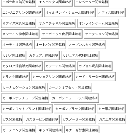
エボラ出血熱関連銘柄
エムポックス関連銘柄
エレベーター関連銘柄
エンジニアリング関連銘柄
オイルサンド・シェール関連銘柄
オフィス関連銘柄
オフィス家具関連銘柄
オムニチャネル関連銘柄
オンラインゲーム関連銘柄
オンライン診療関連銘柄
オーガニック食品関連銘柄
オークション関連銘柄
オーディオ関連銘柄
オートバイ関連銘柄
オープンスカイ関連銘柄
カジノ関連銘柄
カジュアル関連銘柄
カジュアル衣料関連銘柄
カタログ通信販売関連銘柄
カテーテル関連銘柄
カプセル玩具関連銘柄
カラオケ関連銘柄
カーシェアリング関連銘柄
カード・リーダー関連銘柄
カーナビゲーション関連銘柄
カーボンオフセット関連銘柄
カーボンナノチューブ関連銘柄
カーボンニュートラル関連銘柄
カーボンフットプリント関連銘柄
カーボンブラック関連銘柄
カー用品関連銘柄
ガス関連銘柄
ガスタービン関連銘柄
ガスメーター関連銘柄
ガス工事関連銘柄
ガーデニング関連銘柄
キッズ関連銘柄
キナーゼ酵素関連銘柄