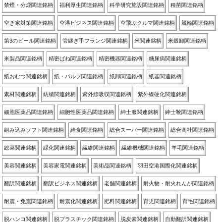
禁煙・分煙関連銘柄
福利厚生関連銘柄
科学研究施設関連銘柄
種苗関連銘柄
空き家対策関連銘柄
空港ビジネス関連銘柄
空飛ぶクルマ関連銘柄
競輪関連銘柄
第3のビール関連銘柄
管継ぎ手フランジ関連銘柄
米関連銘柄
米穀卸関連銘柄
米製品関連銘柄
精密ばね関連銘柄
精密機器関連銘柄
糖尿病関連銘柄
紙おむつ関連銘柄
紙・パルプ関連銘柄
紙卸関連銘柄
紙器関連銘柄
素材関連銘柄
紡績関連銘柄
紫外線吸収関連銘柄
紫外線硬化関連銘柄
細胞医薬品関連銘柄
細胞性医薬品関連銘柄
紳士服関連銘柄
紳士靴関連銘柄
組み込みソフト関連銘柄
給食関連銘柄
総合スーパー関連銘柄
総合商社関連銘柄
総菜関連銘柄
緑化関連銘柄
繊維関連銘柄
繊維機械関連銘柄
羊毛関連銘柄
美容関連銘柄
美容家電関連銘柄
美術品関連銘柄
羽田空港国際化関連銘柄
翻訳関連銘柄
翻訳ビジネス関連銘柄
老舗関連銘柄
耐火物・耐火れんが関連銘柄
耐震・免震関連銘柄
耐震化関連銘柄
肥料関連銘柄
育児関連銘柄
育毛関連銘柄
脱ハンコ関連銘柄
脱プラスチック関連銘柄
脱炭素関連銘柄
自動翻訳関連銘柄