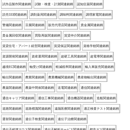
試作品製作関連銘柄
試験・検査・計測関連銘柄
認知症薬関連銘柄
読売333関連銘柄
調剤薬局関連銘柄
調味料関連銘柄
調理家電関連銘柄
警備関連銘柄
豆腐関連銘柄
販売代理店関連銘柄
貴金属関連銘柄
貴金属回収関連銘柄
買取再販関連銘柄
賃貸仲介関連銘柄
賃貸住宅・アパート経営関連銘柄
賃貸保証関連銘柄
資格学校関連銘柄
資源開発関連銘柄
資産運用関連銘柄
超硬工具関連銘柄
超電導関連銘柄
越境EC関連銘柄
軸受け関連銘柄
軽減税率関連銘柄
輸入車販売関連銘柄
輸出関連銘柄
農業関連銘柄
農業機械関連銘柄
農産物輸出関連銘柄
農薬関連銘柄
農薬中間体関連銘柄
送電関連銘柄
通信関連銘柄
通信キャリア関連銘柄
通信工事関連銘柄
通信機器関連銘柄
造船関連銘柄
道路関連銘柄
道路標識関連銘柄
遠隔医療関連銘柄
適正検査テスト関連銘柄
選挙関連銘柄
遺伝子検査関連銘柄
遺伝子治療関連銘柄
遺伝子破壊マウス関連銘柄
遺伝子解析サービス関連銘柄
都市ガス関連銘柄