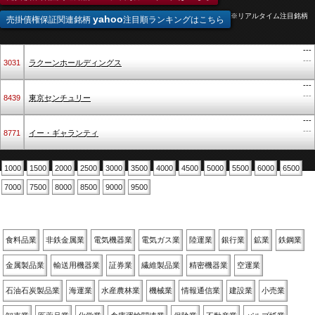
※リアルタイム注目銘柄
yahoo
売掛債権保証関連銘柄
注目順ランキングはこちら
---
---
3031
ラクーンホールディングス
---
---
8439
東京センチュリー
---
---
8771
イー・ギャランティ
1000
1500
2000
2500
3000
3500
4000
4500
5000
5500
6000
6500
7000
7500
8000
8500
9000
9500
業種別
食料品業
非鉄金属業
電気機器業
電気ガス業
陸運業
銀行業
鉱業
鉄鋼業
金属製品業
輸送用機器業
証券業
繊維製品業
精密機器業
空運業
石油石炭製品業
海運業
水産農林業
機械業
情報通信業
建設業
小売業