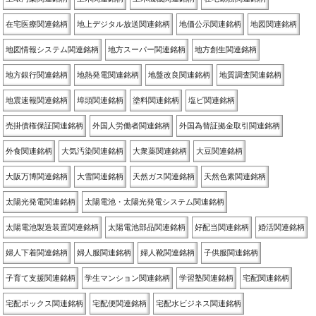
在宅医療関連銘柄
地上デジタル放送関連銘柄
地価公示関連銘柄
地図関連銘柄
地図情報システム関連銘柄
地方スーパー関連銘柄
地方創生関連銘柄
地方銀行関連銘柄
地熱発電関連銘柄
地盤改良関連銘柄
地質調査関連銘柄
地震速報関連銘柄
埠頭関連銘柄
塗料関連銘柄
塩ビ関連銘柄
売掛債権保証関連銘柄
外国人労働者関連銘柄
外国為替証拠金取引関連銘柄
外食関連銘柄
大気汚染関連銘柄
大衆薬関連銘柄
大豆関連銘柄
大阪万博関連銘柄
大雪関連銘柄
天然ガス関連銘柄
天然色素関連銘柄
太陽光発電関連銘柄
太陽電池・太陽光発電システム関連銘柄
太陽電池製造装置関連銘柄
太陽電池部品関連銘柄
好配当関連銘柄
婚活関連銘柄
婦人下着関連銘柄
婦人服関連銘柄
婦人靴関連銘柄
子供服関連銘柄
子育て支援関連銘柄
学生マンション関連銘柄
学習塾関連銘柄
宅配関連銘柄
宅配ボックス関連銘柄
宅配便関連銘柄
宅配水ビジネス関連銘柄