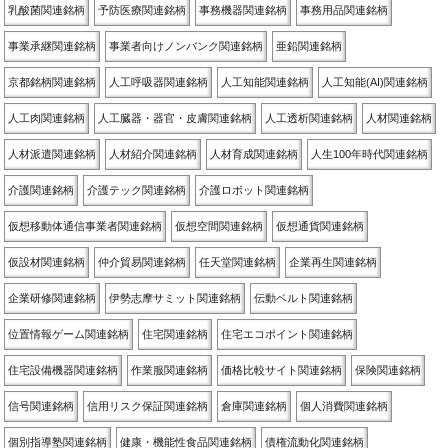
乳酸菌関連銘柄
予防医療関連銘柄
事務機器関連銘柄
事務用品関連銘柄
事業承継関連銘柄
事業者向けノンバンク関連銘柄
亜鉛関連銘柄
京都銘柄関連銘柄
人工呼吸器関連銘柄
人工知能関連銘柄
人工知能(AI)関連銘柄
人工肉関連銘柄
人工臓器・器官・皮膚関連銘柄
人工透析関連銘柄
人材関連銘柄
人材派遣関連銘柄
人材紹介関連銘柄
人材育成関連銘柄
人生100年時代関連銘柄
介護関連銘柄
介護テック関連銘柄
介護ロボット関連銘柄
仮想移動体通信事業者関連銘柄
仮想空間関連銘柄
仮想通貨関連銘柄
仮設材関連銘柄
仲介貿易関連銘柄
任天堂関連銘柄
企業再生関連銘柄
企業研修関連銘柄
伊勢志摩サミット関連銘柄
伝動ベルト関連銘柄
位置情報ゲーム関連銘柄
住宅関連銘柄
住宅エコポイント関連銘柄
住宅設備機器関連銘柄
作業服関連銘柄
価格比較サイト関連銘柄
保険関連銘柄
信号関連銘柄
信用リスク保証関連銘柄
倉庫関連銘柄
個人消費関連銘柄
個別指導塾関連銘柄
健康・機能性食品関連銘柄
債権流動化関連銘柄