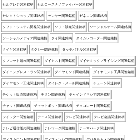
セルフレジ関連銘柄
セルロースナノファイバー関連銘柄
セレクトショップ関連銘柄
センサー関連銘柄
ゼネコン関連銘柄
ソフト・システム開発関連銘柄
ソフト販売関連銘柄
ソーシャルゲーム関連銘柄
ソーシャルメディア関連銘柄
タイ関連銘柄
タイムレコーダー関連銘柄
タイヤ関連銘柄
タクシー関連銘柄
タッチパネル関連銘柄
タブレット端末関連銘柄
ダイカスト関連銘柄
ダイナミックプライシング関連銘柄
ダイニングレストラン関連銘柄
ダイヤモンド関連銘柄
ダイヤモンド工具関連銘柄
ダイヤモンド工法関連銘柄
ダイレクトメール関連銘柄
チェーン関連銘柄
チケット販売関連銘柄
チタン関連銘柄
チャインドネシア関連銘柄
チャット関連銘柄
チャットボット関連銘柄
チョコレート関連銘柄
ツイッター関連銘柄
テニス関連銘柄
テレビ関連銘柄
テレビ会議関連銘柄
テレビ通信販売関連銘柄
テレワーク関連銘柄
テーマパーク関連銘柄
ディスカウント関連銘柄
ディフェンシブ関連銘柄
デジタルカメラ関連銘柄