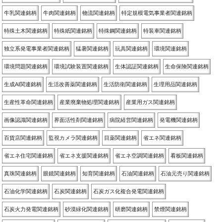
牛乳関連銘柄
牛肉関連銘柄
物流関連銘柄
特定規模電気事業者関連銘柄
特殊土木関連銘柄
特殊紙関連銘柄
特殊鋼関連銘柄
特装車関連銘柄
独立系発電事業者関連銘柄
猛暑関連銘柄
玩具関連銘柄
環境関連銘柄
環境問題関連銘柄
環境試験装置関連銘柄
生体認証関連銘柄
生命保険関連銘柄
生成AI関連銘柄
生活改善薬関連銘柄
生活防衛関連銘柄
生理用品関連銘柄
生産性革命関連銘柄
産業廃棄物処理関連銘柄
産業用ガス関連銘柄
画像認識関連銘柄
界面活性剤関連銘柄
病院経営関連銘柄
発電機関連銘柄
百貨店関連銘柄
監視カメラ関連銘柄
目薬関連銘柄
省エネ関連銘柄
省エネ住宅関連銘柄
省エネ支援関連銘柄
省エネ空調関連銘柄
看板関連銘柄
真珠関連銘柄
眼鏡関連銘柄
知育関連銘柄
石油関連銘柄
石油元売り関連銘柄
石油化学関連銘柄
石炭関連銘柄
石炭ガス化複合発電関連銘柄
石炭火力発電関連銘柄
砂漠緑化関連銘柄
研磨関連銘柄
禁煙関連銘柄