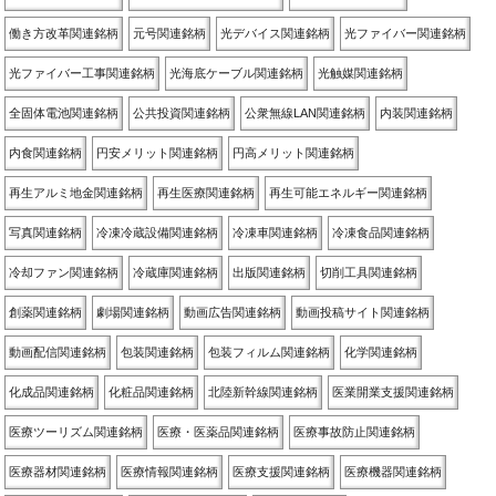
働き方改革関連銘柄
元号関連銘柄
光デバイス関連銘柄
光ファイバー関連銘柄
光ファイバー工事関連銘柄
光海底ケーブル関連銘柄
光触媒関連銘柄
全固体電池関連銘柄
公共投資関連銘柄
公衆無線LAN関連銘柄
内装関連銘柄
内食関連銘柄
円安メリット関連銘柄
円高メリット関連銘柄
再生アルミ地金関連銘柄
再生医療関連銘柄
再生可能エネルギー関連銘柄
写真関連銘柄
冷凍冷蔵設備関連銘柄
冷凍車関連銘柄
冷凍食品関連銘柄
冷却ファン関連銘柄
冷蔵庫関連銘柄
出版関連銘柄
切削工具関連銘柄
創薬関連銘柄
劇場関連銘柄
動画広告関連銘柄
動画投稿サイト関連銘柄
動画配信関連銘柄
包装関連銘柄
包装フィルム関連銘柄
化学関連銘柄
化成品関連銘柄
化粧品関連銘柄
北陸新幹線関連銘柄
医業開業支援関連銘柄
医療ツーリズム関連銘柄
医療・医薬品関連銘柄
医療事故防止関連銘柄
医療器材関連銘柄
医療情報関連銘柄
医療支援関連銘柄
医療機器関連銘柄