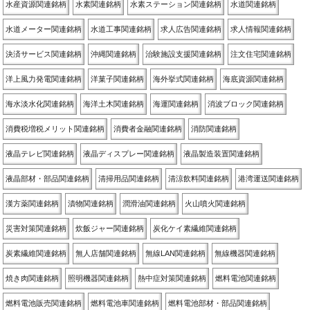
水産資源関連銘柄
水素関連銘柄
水素ステーション関連銘柄
水道関連銘柄
水道メーター関連銘柄
水道工事関連銘柄
求人広告関連銘柄
求人情報関連銘柄
決済サービス関連銘柄
沖縄関連銘柄
治験施設支援関連銘柄
注文住宅関連銘柄
洋上風力発電関連銘柄
洋菓子関連銘柄
海外挙式関連銘柄
海底資源関連銘柄
海水淡水化関連銘柄
海洋土木関連銘柄
海運関連銘柄
消波ブロック関連銘柄
消費税増税メリット関連銘柄
消費者金融関連銘柄
消防関連銘柄
液晶テレビ関連銘柄
液晶ディスプレー関連銘柄
液晶製造装置関連銘柄
液晶部材・部品関連銘柄
清掃用品関連銘柄
清涼飲料関連銘柄
港湾運送関連銘柄
漢方薬関連銘柄
漬物関連銘柄
潤滑油関連銘柄
火山噴火関連銘柄
災害対策関連銘柄
炊飯ジャー関連銘柄
炭化ケイ素繊維関連銘柄
炭素繊維関連銘柄
無人店舗関連銘柄
無線LAN関連銘柄
無線機器関連銘柄
焼き肉関連銘柄
照明機器関連銘柄
熱中症対策関連銘柄
燃料電池関連銘柄
燃料電池販売関連銘柄
燃料電池車関連銘柄
燃料電池部材・部品関連銘柄