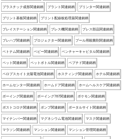
プラスチック成形関連銘柄
プラント関連銘柄
プリンター関連銘柄
プリント基板関連銘柄
プリント配線板処理薬関連銘柄
プレイステーション関連銘柄
プレス機関連銘柄
プレス部品関連銘柄
プレハブ関連銘柄
プロジェクター関連銘柄
プール用殺菌剤関連銘柄
ベトナム関連銘柄
ベビー関連銘柄
ベンチャーキャピタル関連銘柄
ペット関連銘柄
ペットボトル関連銘柄
ペプチド関連銘柄
ペロブスカイト太陽電池関連銘柄
ホスティング関連銘柄
ホテル関連銘柄
ホームセンター関連銘柄
ホームドア関連銘柄
ホームヘルスケア関連銘柄
ボーイング関連銘柄
ボーイング787関連銘柄
ポケモン関連銘柄
ポストコロナ関連銘柄
ポンプ関連銘柄
ポータルサイト関連銘柄
マイナンバー関連銘柄
マグネシウム電池関連銘柄
マスク関連銘柄
マラソン関連銘柄
マンション関連銘柄
マンション管理関連銘柄