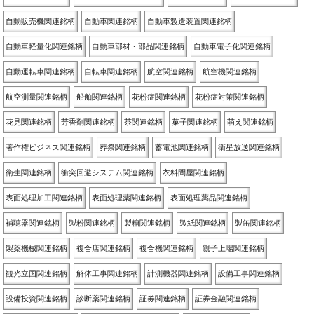
自動販売機関連銘柄
自動車関連銘柄
自動車製造装置関連銘柄
自動車軽量化関連銘柄
自動車部材・部品関連銘柄
自動車電子化関連銘柄
自動運転車関連銘柄
自転車関連銘柄
航空関連銘柄
航空機関連銘柄
航空測量関連銘柄
船舶関連銘柄
花粉症関連銘柄
花粉症対策関連銘柄
花見関連銘柄
芳香剤関連銘柄
茶関連銘柄
菓子関連銘柄
萌え関連銘柄
著作権ビジネス関連銘柄
葬祭関連銘柄
蓄電池関連銘柄
衛星放送関連銘柄
衛生関連銘柄
衝突回避システム関連銘柄
衣料問屋関連銘柄
表面処理加工関連銘柄
表面処理薬関連銘柄
表面処理薬品関連銘柄
補聴器関連銘柄
製粉関連銘柄
製糖関連銘柄
製紙関連銘柄
製缶関連銘柄
製薬機械関連銘柄
複合店関連銘柄
複合機関連銘柄
親子上場関連銘柄
観光立国関連銘柄
解体工事関連銘柄
計測機器関連銘柄
設備工事関連銘柄
設備投資関連銘柄
診断薬関連銘柄
証券関連銘柄
証券金融関連銘柄