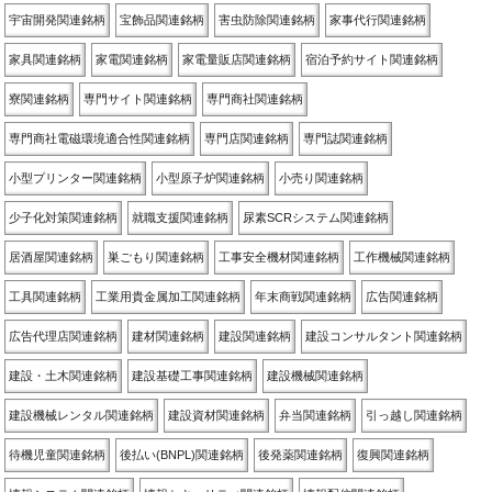
宇宙開発関連銘柄
宝飾品関連銘柄
害虫防除関連銘柄
家事代行関連銘柄
家具関連銘柄
家電関連銘柄
家電量販店関連銘柄
宿泊予約サイト関連銘柄
寮関連銘柄
専門サイト関連銘柄
専門商社関連銘柄
専門商社電磁環境適合性関連銘柄
専門店関連銘柄
専門誌関連銘柄
小型プリンター関連銘柄
小型原子炉関連銘柄
小売り関連銘柄
少子化対策関連銘柄
就職支援関連銘柄
尿素SCRシステム関連銘柄
居酒屋関連銘柄
巣ごもり関連銘柄
工事安全機材関連銘柄
工作機械関連銘柄
工具関連銘柄
工業用貴金属加工関連銘柄
年末商戦関連銘柄
広告関連銘柄
広告代理店関連銘柄
建材関連銘柄
建設関連銘柄
建設コンサルタント関連銘柄
建設・土木関連銘柄
建設基礎工事関連銘柄
建設機械関連銘柄
建設機械レンタル関連銘柄
建設資材関連銘柄
弁当関連銘柄
引っ越し関連銘柄
待機児童関連銘柄
後払い(BNPL)関連銘柄
後発薬関連銘柄
復興関連銘柄