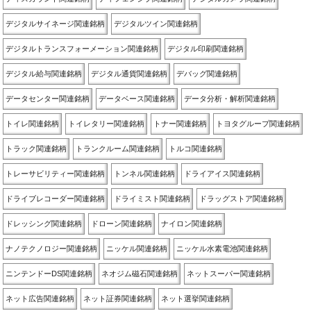
デジタルサイネージ関連銘柄
デジタルツイン関連銘柄
デジタルトランスフォーメーション関連銘柄
デジタル印刷関連銘柄
デジタル給与関連銘柄
デジタル通貨関連銘柄
デバッグ関連銘柄
データセンター関連銘柄
データベース関連銘柄
データ分析・解析関連銘柄
トイレ関連銘柄
トイレタリー関連銘柄
トナー関連銘柄
トヨタグループ関連銘柄
トラック関連銘柄
トランクルーム関連銘柄
トルコ関連銘柄
トレーサビリティー関連銘柄
トンネル関連銘柄
ドライアイス関連銘柄
ドライブレコーダー関連銘柄
ドライミスト関連銘柄
ドラッグストア関連銘柄
ドレッシング関連銘柄
ドローン関連銘柄
ナイロン関連銘柄
ナノテクノロジー関連銘柄
ニッケル関連銘柄
ニッケル水素電池関連銘柄
ニンテンドーDS関連銘柄
ネオジム磁石関連銘柄
ネットスーパー関連銘柄
ネット広告関連銘柄
ネット証券関連銘柄
ネット選挙関連銘柄