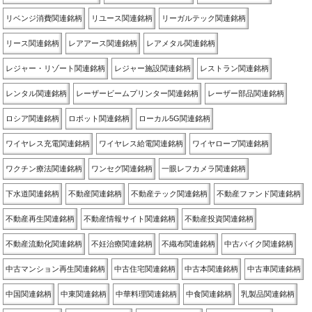
リベンジ消費関連銘柄
リユース関連銘柄
リーガルテック関連銘柄
リース関連銘柄
レアアース関連銘柄
レアメタル関連銘柄
レジャー・リゾート関連銘柄
レジャー施設関連銘柄
レストラン関連銘柄
レンタル関連銘柄
レーザービームプリンター関連銘柄
レーザー部品関連銘柄
ロシア関連銘柄
ロボット関連銘柄
ローカル5G関連銘柄
ワイヤレス充電関連銘柄
ワイヤレス給電関連銘柄
ワイヤロープ関連銘柄
ワクチン療法関連銘柄
ワンセグ関連銘柄
一眼レフカメラ関連銘柄
下水道関連銘柄
不動産関連銘柄
不動産テック関連銘柄
不動産ファンド関連銘柄
不動産再生関連銘柄
不動産情報サイト関連銘柄
不動産投資関連銘柄
不動産流動化関連銘柄
不妊治療関連銘柄
不織布関連銘柄
中古バイク関連銘柄
中古マンション再生関連銘柄
中古住宅関連銘柄
中古本関連銘柄
中古車関連銘柄
中国関連銘柄
中東関連銘柄
中華料理関連銘柄
中食関連銘柄
乳製品関連銘柄