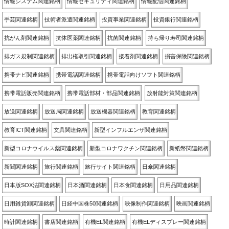
情報システム関連銘柄
情報セキュリティ関連銘柄
情報配信関連銘柄
手芸関連銘柄
技術者派遣関連銘柄
投資事業関連銘柄
投資銀行関連銘柄
抗がん剤関連銘柄
抗体医薬関連銘柄
抗菌関連銘柄
持ち帰り寿司関連銘柄
排ガス規制関連銘柄
排出権取引関連銘柄
接着剤関連銘柄
損害保険関連銘柄
携帯ナビ関連銘柄
携帯電話関連銘柄
携帯電話向けソフト関連銘柄
携帯電話販売関連銘柄
携帯電話部材・部品関連銘柄
放射能対策関連銘柄
放送関連銘柄
放送局関連銘柄
放送機器関連銘柄
教育関連銘柄
教育ICT関連銘柄
文具関連銘柄
新型インフルエンザ関連銘柄
新型コロナウイルス薬関連銘柄
新型コロナワクチン関連銘柄
新紙幣関連銘柄
新聞関連銘柄
旅行関連銘柄
旅行サイト関連銘柄
日傘関連銘柄
日本版SOX法関連銘柄
日本酒関連銘柄
日本食関連銘柄
日用品関連銘柄
日用雑貨卸関連銘柄
日経中国株50関連銘柄
映像制作関連銘柄
映画関連銘柄
時計関連銘柄
書店関連銘柄
有機EL関連銘柄
有機ELディスプレー関連銘柄