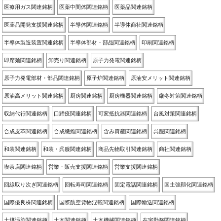
医療用ガス関連銘柄
医薬中間体関連銘柄
医薬品関連銘柄
医薬品開発支援関連銘柄
半導体関連銘柄
半導体商社関連銘柄
半導体製造装置関連銘柄
半導体部材・部品関連銘柄
印刷関連銘柄
即席麺関連銘柄
卸売り関連銘柄
原子力発電関連銘柄
原子力発電部材・部品関連銘柄
原子炉関連銘柄
原油安メリット関連銘柄
原油高メリット関連銘柄
厨房関連銘柄
厨房機器関連銘柄
厳冬対策関連銘柄
収納代行関連銘柄
口蹄疫関連銘柄
可変抵抗器関連銘柄
台風対策関連銘柄
合成皮革関連銘柄
合成繊維関連銘柄
含み資産関連銘柄
呉服関連銘柄
和装関連銘柄
和装・呉服関連銘柄
商品先物取引関連銘柄
商社関連銘柄
喫茶店関連銘柄
営業・販売支援関連銘柄
営業支援関連銘柄
回線取り次ぎ関連銘柄
回転寿司関連銘柄
固定電話関連銘柄
国土強靱化関連銘柄
国際優良株関連銘柄
国際航空貨物混載関連銘柄
国際輸送関連銘柄
土壌汚染関連銘柄
土木関連銘柄
土木機械関連銘柄
在宅勤務関連銘柄