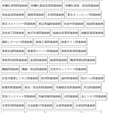
有機EL照明関連銘柄
有機EL製造装置関連銘柄
有機EL部材・部品関連銘柄
有線放送関連銘柄
服飾関連銘柄
木材関連銘柄
東京オリンピック関連銘柄
東京スカイツリー関連銘柄
東証再編関連銘柄
松坂牛関連銘柄
板紙関連銘柄
染色加工関連銘柄
株式市場関連銘柄
核融合発電関連銘柄
核酸医薬関連銘柄
棚卸しサービス関連銘柄
植物工場関連銘柄
検索サイト関連銘柄
業務支援関連銘柄
業務用スーパー関連銘柄
業務用厨房関連銘柄
業務用洗剤関連銘柄
楽器関連銘柄
橋梁関連銘柄
機器間通信関連銘柄
機械関連銘柄
機械・部品関連銘柄
次世代ネットワーク関連銘柄
次世代農業ビジネス関連銘柄
欧州関連銘柄
歯科関連銘柄
段ボール関連銘柄
殺菌剤関連銘柄
殺虫・防虫剤関連銘柄
毛織物染色関連銘柄
民泊関連銘柄
気泡コンクリート関連銘柄
気象情報関連銘柄
水関連銘柄
水ビジネス関連銘柄
水害対策関連銘柄
水晶振動子関連銘柄
水産関連銘柄
水産卸関連銘柄