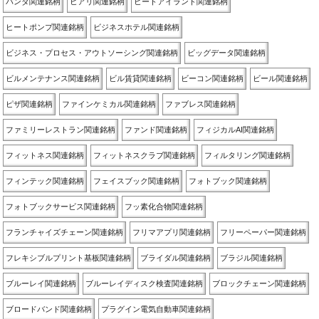
パンダ関連銘柄
ヒアリ関連銘柄
ヒートアイランド関連銘柄
ヒートポンプ関連銘柄
ビジネスホテル関連銘柄
ビジネス・プロセス・アウトソーシング関連銘柄
ビッグデータ関連銘柄
ビルメンテナンス関連銘柄
ビル賃貸関連銘柄
ビーコン関連銘柄
ビール関連銘柄
ピザ関連銘柄
ファインケミカル関連銘柄
ファブレス関連銘柄
ファミリーレストラン関連銘柄
ファンド関連銘柄
フィジカルAI関連銘柄
フィットネス関連銘柄
フィットネスクラブ関連銘柄
フィルタリング関連銘柄
フィンテック関連銘柄
フェイスブック関連銘柄
フォトブック関連銘柄
フォトブックサービス関連銘柄
フッ素化合物関連銘柄
フランチャイズチェーン関連銘柄
フリマアプリ関連銘柄
フリーペーパー関連銘柄
フレキシブルプリント基板関連銘柄
ブライダル関連銘柄
ブラジル関連銘柄
ブルーレイ関連銘柄
ブルーレイディスク検査関連銘柄
ブロックチェーン関連銘柄
ブロードバンド関連銘柄
プラグイン電気自動車関連銘柄