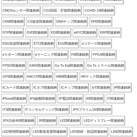
CMOSセンサー関連銘柄
CO2回収・貯留関連銘柄
COVID-19関連銘柄
CRM関連銘柄
CS放送関連銘柄
DNAチップ関連銘柄
DPE関連銘柄
DTP関連銘柄
DVD関連銘柄
EDI関連銘柄
eKYC関連銘柄
ERP関連銘柄
ESG投資関連銘柄
ETC関連銘柄
EUV関連銘柄
eコマース関連銘柄
eスポーツ関連銘柄
eラーニング関連銘柄
FA関連銘柄
FPGA関連銘柄
FPSO関連銘柄
GMO関連銘柄
Go To Eat関連銘柄
Go To トラベル関連銘柄
GPS関連銘柄
HACCP関連銘柄
HBM関連銘柄
HRテック関連銘柄
ICカード関連銘柄
ICタグ関連銘柄
ICチップ関連銘柄
IoT関連銘柄
IP関連銘柄
iPhone関連銘柄
iPS細胞関連銘柄
IP電話関連銘柄
IR関連銘柄
IT関連銘柄
ITS関連銘柄
ITコンサルティング関連銘柄
JPXプライム150関連銘柄
JPX日経400関連銘柄
JR関連銘柄
LED関連銘柄
LEDディスプレー関連銘柄
LED照明関連銘柄
LED製造装置関連銘柄
LED部材・部品関連銘柄
LINE関連銘柄