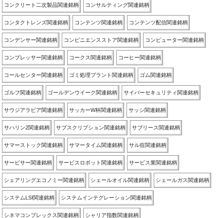
コンクリート二次製品関連銘柄
コンサルティング関連銘柄
コンタクトレンズ関連銘柄
コンテンツ関連銘柄
コンテンツ配信関連銘柄
コンデンサー関連銘柄
コンビニエンスストア関連銘柄
コンピューター関連銘柄
コンプレッサー関連銘柄
コークス関連銘柄
コーヒー関連銘柄
コールセンター関連銘柄
ゴミ処理プラント関連銘柄
ゴム関連銘柄
ゴルフ関連銘柄
ゴールデンウイーク関連銘柄
サイバーセキュリティ関連銘柄
サウジアラビア関連銘柄
サッカーW杯関連銘柄
サッシ関連銘柄
サハリン2関連銘柄
サブスクリプション関連銘柄
サブリース関連銘柄
サマーストック関連銘柄
サマータイム関連銘柄
サル痘関連銘柄
サービサー関連銘柄
サービスロボット関連銘柄
サービス業関連銘柄
シェアリングエコノミー関連銘柄
シェールオイル関連銘柄
シェールガス関連銘柄
システムLSI関連銘柄
システムインテグレーション関連銘柄
シネマコンプレックス関連銘柄
シャリア指数関連銘柄