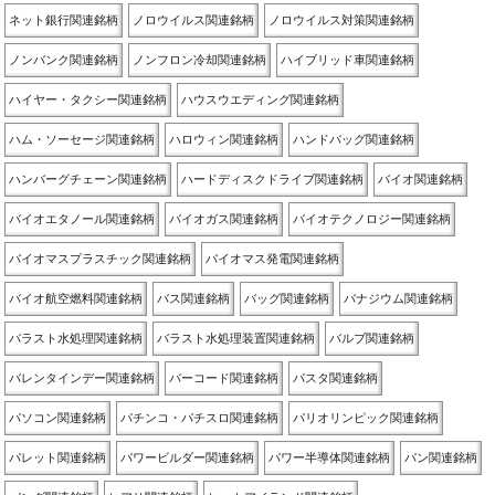
ネット銀行関連銘柄
ノロウイルス関連銘柄
ノロウイルス対策関連銘柄
ノンバンク関連銘柄
ノンフロン冷却関連銘柄
ハイブリッド車関連銘柄
ハイヤー・タクシー関連銘柄
ハウスウエディング関連銘柄
ハム・ソーセージ関連銘柄
ハロウィン関連銘柄
ハンドバッグ関連銘柄
ハンバーグチェーン関連銘柄
ハードディスクドライブ関連銘柄
バイオ関連銘柄
バイオエタノール関連銘柄
バイオガス関連銘柄
バイオテクノロジー関連銘柄
バイオマスプラスチック関連銘柄
バイオマス発電関連銘柄
バイオ航空燃料関連銘柄
バス関連銘柄
バッグ関連銘柄
バナジウム関連銘柄
バラスト水処理関連銘柄
バラスト水処理装置関連銘柄
バルブ関連銘柄
バレンタインデー関連銘柄
バーコード関連銘柄
パスタ関連銘柄
パソコン関連銘柄
パチンコ・パチスロ関連銘柄
パリオリンピック関連銘柄
パレット関連銘柄
パワービルダー関連銘柄
パワー半導体関連銘柄
パン関連銘柄