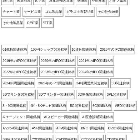
卸売業
医薬品業
化学業
倉庫運輸関連業
保険業
不動産業
パルプ紙業
チャート業
サービス業
ゴム製品業
ガラス土石製品業
その他金融業
その他製品業
REIT業
ETF業
関連銘柄別
01銘柄関連銘柄
100円ショップ関連銘柄
10連休関連銘柄
2018年のIPO関連銘柄
2019年のIPO関連銘柄
2020年のIPO関連銘柄
2021年のIPO関連銘柄
2022年のIPO関連銘柄
2023年のIPO関連銘柄
2024年のIPO関連銘柄
2024年問題関連銘柄
2025年のIPO関連銘柄
24時間営業関連銘柄
3D関連銘柄
3Dプリンタ関連銘柄
3Dプリンター関連銘柄
3D映像関連銘柄
3PL関連銘柄
3・9G関連銘柄
4K・8Kテレビ関連銘柄
5G関連銘柄
6G関連銘柄
AED関連銘柄
AIエージェント関連銘柄
AIスピーカー関連銘柄
AI医療診断関連銘柄
Android関連銘柄
ASP関連銘柄
ATM関連銘柄
BNCT関連銘柄
BRICs関連銘柄
BS放送関連銘柄
C2C関連銘柄
CAD関連銘柄
CCD関連銘柄
CD関連銘柄