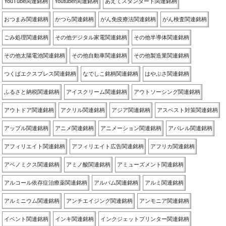
YouTube関連銘柄
Youtuber関連銘柄
あえてスタンダード関連銘柄
おつまみ関連銘柄
かつら関連銘柄
がん免疫療法関連銘柄
がん検査関連銘柄
ごみ処理関連銘柄
その他デジタル家電関連銘柄
その他半導体関連銘柄
その他太陽電池関連銘柄
その他自動車関連銘柄
その他製造業関連銘柄
つくばエクスプレス関連銘柄
なでしこ銘柄関連銘柄
はやぶさ関連銘柄
ふるさと納税関連銘柄
アイスクリーム関連銘柄
アウトソーシング関連銘柄
アウトドア関連銘柄
アクリル関連銘柄
アジア関連銘柄
アスベスト対策関連銘柄
アップル関連銘柄
アニメ関連銘柄
アニメーション関連銘柄
アパレル関連銘柄
アフィリエイト関連銘柄
アフィリエイト広告関連銘柄
アフリカ関連銘柄
アベノミクス関連銘柄
アミノ酸関連銘柄
アミューズメント関連銘柄
アルコール依存症治療薬関連銘柄
アルバム関連銘柄
アルミ関連銘柄
アルミニウム関連銘柄
アンチエイジング関連銘柄
アンモニア関連銘柄
イベント関連銘柄
インキ関連銘柄
インクジェットプリンター関連銘柄