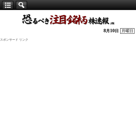
【仕
手
株】
8
10
月
日
月曜日
恐
スポンサード リンク
る
べ
き
注
目
銘
柄
株
速
報