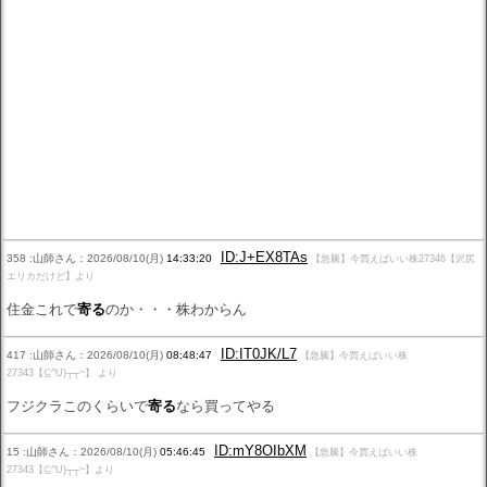
ID:J+EX8TAs
358 :山師さん：2026/08/10(月)
14:33:20
【急騰】今買えばいい株27346【沢尻
エリカだけど】より
住金これで
寄る
のか・・・株わからん
ID:IT0JK/L7
417 :山師さん：2026/08/10(月)
08:48:47
【急騰】今買えばいい株
27343【⊆^U)┬┬~】 より
フジクラこのくらいで
寄る
なら買ってやる
ID:mY8OIbXM
15 :山師さん：2026/08/10(月)
05:46:45
【急騰】今買えばいい株
27343【⊆^U)┬┬~】より