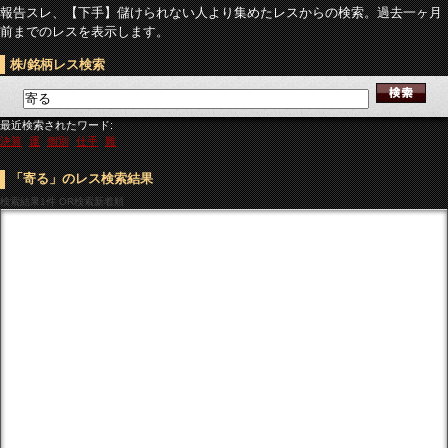
報告スレ、【下手】儲けられない人より集めたレスからの検索。過去一ヶ月
前までのレスを表示します。
株/銘柄レス検索
最近検索されたワード:
決算
運
個別
仕手
難
「寄る」のレス検索結果
検索結果
1件 OR検索新着順