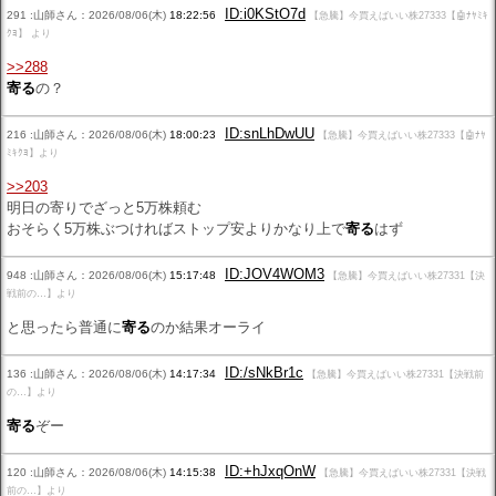
ID:i0KStO7d
291 :山師さん：2026/08/06(木)
18:22:56
【急騰】今買えばいい株27333【🤖ﾅﾔﾐｷ
ｸﾖ】 より
>>288
寄る
の？
ID:snLhDwUU
216 :山師さん：2026/08/06(木)
18:00:23
【急騰】今買えばいい株27333【🤖ﾅﾔ
ﾐｷｸﾖ】より
>>203
明日の寄りでざっと5万株頼む
おそらく5万株ぶつければストップ安よりかなり上で
寄る
はず
ID:JOV4WOM3
948 :山師さん：2026/08/06(木)
15:17:48
【急騰】今買えばいい株27331【決
戦前の…】より
と思ったら普通に
寄る
のか結果オーライ
ID:/sNkBr1c
136 :山師さん：2026/08/06(木)
14:17:34
【急騰】今買えばいい株27331【決戦前
の…】より
寄る
ぞー
ID:+hJxqOnW
120 :山師さん：2026/08/06(木)
14:15:38
【急騰】今買えばいい株27331【決戦
前の…】より