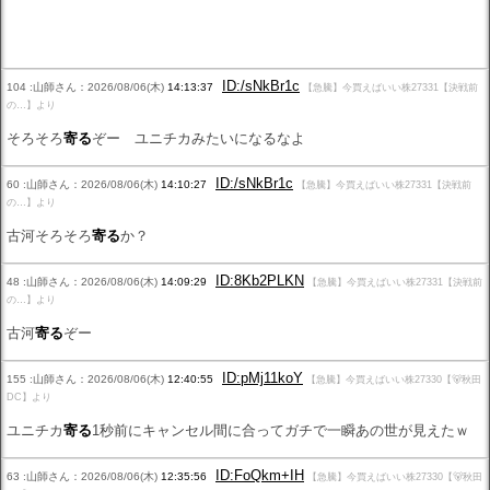
ID:/sNkBr1c
104 :山師さん：2026/08/06(木)
14:13:37
【急騰】今買えばいい株27331【決戦前
の…】より
そろそろ
寄る
ぞー ユニチカみたいになるなよ
ID:/sNkBr1c
60 :山師さん：2026/08/06(木)
14:10:27
【急騰】今買えばいい株27331【決戦前
の…】より
古河そろそろ
寄る
か？
ID:8Kb2PLKN
48 :山師さん：2026/08/06(木)
14:09:29
【急騰】今買えばいい株27331【決戦前
の…】より
古河
寄る
ぞー
ID:pMj11koY
155 :山師さん：2026/08/06(木)
12:40:55
【急騰】今買えばいい株27330【🐻秋田
DC】より
ユニチカ
寄る
1秒前にキャンセル間に合ってガチで一瞬あの世が見えたｗ
ID:FoQkm+IH
63 :山師さん：2026/08/06(木)
12:35:56
【急騰】今買えばいい株27330【🐻秋田