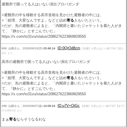
避難所で困ってる人はいない演出プロパガンダ
>避難所の中を移動する高市首相を見かけた避難者の中には、
>「総理、大変なんですよ」などと詰め
寄る
人もいたという。
>だが、先の避難者によると、「内閣府と書いたジャケットを着た人がき
て、『静かに』とすごんでいた」
https://x.com/to31vu/status/2086276223869829550
ID:0QrOd8zm
966 :山師さん：2026/08/10(月)
03:46:14
【急騰】今買えばいい株27342【迎え
火】 より
高市の避難所で困ってる人はいない演出プロパガンダ
>避難所の中を移動する高市首相を見かけた避難者の中には、
>「総理、大変なんですよ」などと詰め
寄る
人もいたという。
>だが、先の避難者によると、「内閣府と書いたジャケットを着た人がき
て、『静かに』とすごんでいた」
https://x.com/to31vu/status/2086276223869829550
ID:u7V+OiGc
398 :山師さん：2026/08/07(金)
14:09:24
【急騰】今買えばいい株27337【女子ﾄ
ｲﾚにIRｶﾒﾗ】より
まぁ
寄る
ならそうなるわな