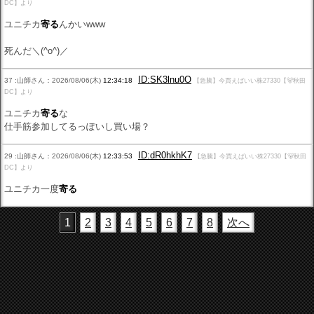
DC】より
ユニチカ
寄る
んかいwww
死んだ＼(^o^)／
ID:SK3lnu0O
37 :山師さん：2026/08/06(木)
12:34:18
【急騰】今買えばいい株27330【🐻秋田
DC】より
ユニチカ
寄る
な
仕手筋参加してるっぽいし買い場？
ID:dR0hkhK7
29 :山師さん：2026/08/06(木)
12:33:53
【急騰】今買えばいい株27330【🐻秋田
DC】より
ユニチカ一度
寄る
1
2
3
4
5
6
7
8
次へ