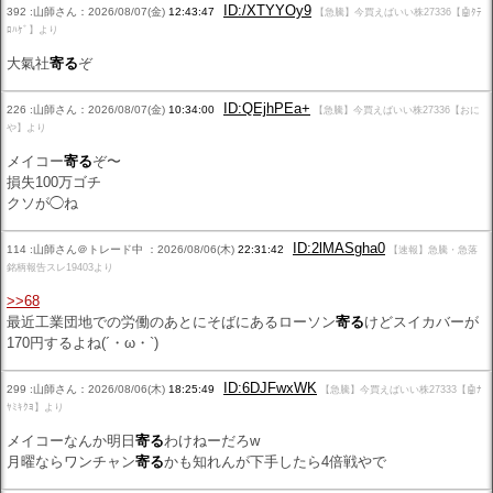
ID:/XTYYOy9
392 :山師さん：2026/08/07(金)
12:43:47
【急騰】今買えばいい株27336【🤖ﾀﾃ
ﾛﾊｹﾞ】より
大氣社
寄る
ぞ
ID:QEjhPEa+
226 :山師さん：2026/08/07(金)
10:34:00
【急騰】今買えばいい株27336【おに
や】より
メイコー
寄る
ぞ〜
損失100万ゴチ
クソが◯ね
ID:2lMASgha0
114 :山師さん＠トレード中 ：2026/08/06(木)
22:31:42
【速報】急騰・急落
銘柄報告スレ19403より
>>68
最近工業団地での労働のあとにそばにあるローソン
寄る
けどスイカバーが
170円するよね(´・ω・`)
ID:6DJFwxWK
299 :山師さん：2026/08/06(木)
18:25:49
【急騰】今買えばいい株27333【🤖ﾅ
ﾔﾐｷｸﾖ】より
メイコーなんか明日
寄る
わけねーだろw
月曜ならワンチャン
寄る
かも知れんが下手したら4倍戦やで