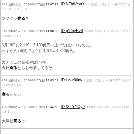
ID:NFhWmnY+
343 :山師さん：2026/08/07(金)
14:07:22
【急騰】今買えばいい株27337【女
子ﾄｲﾚにIRｶﾒﾗ】より
フジクラ
寄る
？
ID:pYInyBv8
319 :山師さん：2026/08/07(金)
14:06:08
【急騰】今買えばいい株27337【女子ﾄｲ
ﾚにIRｶﾒﾗ】より
6月18日に2,110→3,100億円へ上げたばかりなのに、
わずか約7週間でさらに3,100→4,320億円。
ガチでこの会社やばいww
今日
寄る
ならお金落ちてるぞ
ID:Uour90tw
249 :山師さん：2026/08/07(金)
14:03:01
【急騰】今買えばいい株27337【女子ﾄｲ
ﾚにIRｶﾒﾗ】より
寄る
んかい
ID:/XTYYOy9
408 :山師さん：2026/08/07(金)
12:44:50
【急騰】今買えばいい株27336【🤖ﾀﾃ
ﾛﾊｹﾞ】 より
大氣社
寄る
ぞ