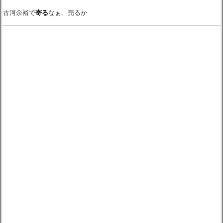
古河余裕で
寄る
なぁ、売るか