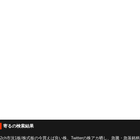
寄るの検索結果
2ch市況1板/株式板の今買えば良い株、Twitterの株アカ晒し、急騰・急落銘柄