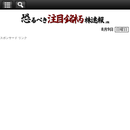
【仕
手
株】
8
9
月
日
日曜日
恐
スポンサード リンク
る
べ
き
注
目
銘
柄
株
速
報