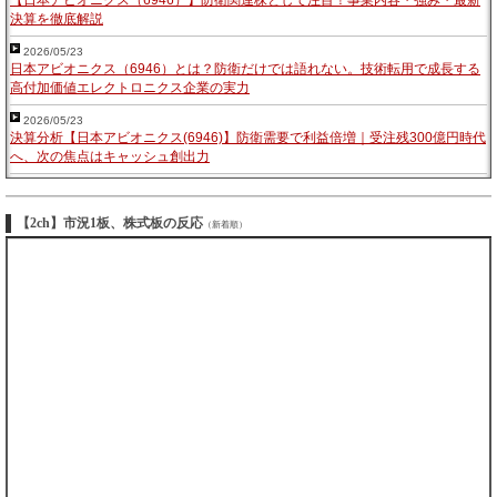
【日本アビオニクス（6946）】防衛関連株として注目！事業内容・強み・最新
決算を徹底解説
2026/05/23
日本アビオニクス（6946）とは？防衛だけでは語れない。技術転用で成長する
高付加価値エレクトロニクス企業の実力
2026/05/23
決算分析【日本アビオニクス(6946)】防衛需要で利益倍増｜受注残300億円時代
へ、次の焦点はキャッシュ創出力
【2ch】市況1板、株式板の反応
（新着順）