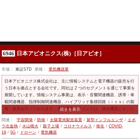
6946
日本アビオニクス(株)［日アビオ］
市場：
東証STD
業種：
電気機器業
日本アビオニクス株式会社は、主に情報システムと電子機器の販売を行
う日本を拠点とする会社です。同社は 2 つのセグメントを通じて事業を
展開しています。情報システム事業は、表示・音響関連機器、誘導・車
載関連機器、指揮制御関連機器、ハイブリッド集積回路（ｉｃｓ）の製
造・販売を行っております。電子機器セグメントは、接合機器とセンシ
ングソリューションを提供します。
関連：
宇宙開発
/
防衛
/
太陽電池製造装置
/
新型インフルエンザ
/
エボ
ラ出血熱
/
火山噴火
/
親子上場
/
コロナウイルス
/
衛生
/
COVID-
19
/
5G
/
ドローン
/
電気機器