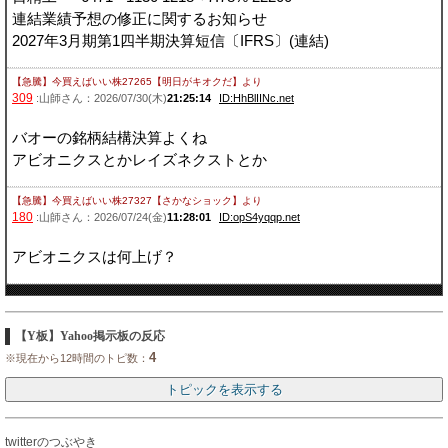
連結業績予想の修正に関するお知らせ
2027年3月期第1四半期決算短信〔IFRS〕(連結)
【急騰】今買えばいい株27265【明日がキオクだ】
より
309
:山師さん：2026/07/30(木)
21:25:14
ID:HhBlIINc.net
バオーの銘柄結構決算よくね
アビオニクスとかレイズネクストとか
【急騰】今買えばいい株27327【さかなショック】
より
180
:山師さん：2026/07/24(金)
11:28:01
ID:opS4yqqp.net
アビオニクスは何上げ？
【Y板】Yahoo掲示板の反応
4
※現在から12時間のトピ数：
twitterのつぶやき