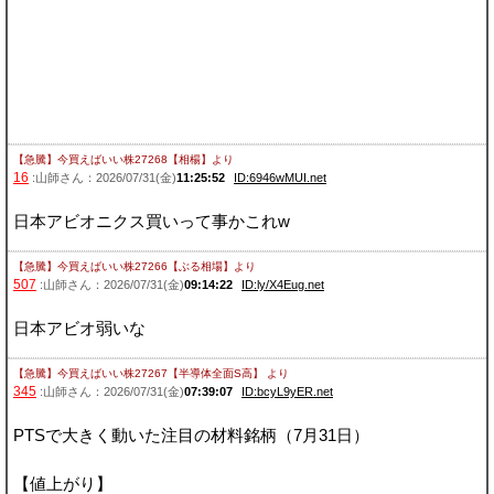
【急騰】今買えばいい株27268【相楊】
より
16
:山師さん：2026/07/31(金)
11:25:52
ID:6946wMUI.net
日本アビオニクス買いって事かこれw
【急騰】今買えばいい株27266【ぶる相場】
より
507
:山師さん：2026/07/31(金)
09:14:22
ID:ly/X4Eug.net
日本アビオ弱いな
【急騰】今買えばいい株27267【半導体全面S高】
より
345
:山師さん：2026/07/31(金)
07:39:07
ID:bcyL9yER.net
PTSで大きく動いた注目の材料銘柄（7月31日）
【値上がり】