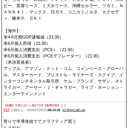
ビー、芙蓉リース、ミズホリース、沖縄セルラー、ツガミ、Ｎ
ＡＮＫＡＩ、マックス、日ガス、コニカミノルタ、エクセデ
ィ、椿本チ、ＯＫＩ
【海外】
米4-6月期GDP速報値（21:30）
米6月個人所得（21:30）
米6月個人消費支出（PCE）（21:30）
米6月個人消費支出（PCEデフレーター）（21:30）
《米決算発表》
アップル、アマゾン・ドット・コム、コインベース・グローバ
ル、マスターカード、ブリストル・マイヤーズ・スクイブ、イ
ンターコンチネンタル取引所、ヤム・ブランズ、サザン、スト
ライカー、アーサー・Ｊ・ギャラガー、ライブ・ネーション・
エンターテインメント
【急騰】今買えばいい株27249【復興祈願】
より
934
:山師さん：2026/07/29(水)
08:14:32
ID:4j3mCalD.net
寄りで半導体捨ててクラフティア買う
もうやだ