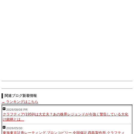
関連ブログ新着情報
→ ランキングはこちら
2026/08/08 PR
クラフティア(1959)は大丈夫？あの株界レジェンドが今強く警告している大化
け銘柄とは…
2026/05/30
東海東京証券レーティング,ブロンコビリー,全国保証,酉島製作所,クラフティ