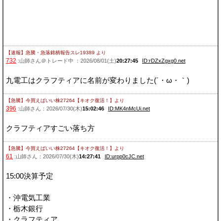
【速報】急騰・急落銘柄報告スレ19389
より
732
:山師さん＠トレード中 ：2026/08/01(土)
20:27:45
ID:rDZxZgxg0.net
九電工はクラフティアに名前が変わりました(´・ω・｀)
【急騰】今買えばいい株27264【キオク復活！】
より
396
:山師さん：2026/07/30(木)
15:02:46
ID:MK4nMcUi.net
クラフティアすごい落ち方
【急騰】今買えばいい株27264【キオク復活！】
より
61
:山師さん：2026/07/30(木)
14:27:41
ID:urpp0cJC.net
15:00決算予定
・沖電気工業
・栃木銀行
・クラフティア