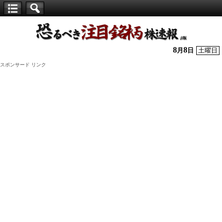
【仕
手
株】
8
8
月
日
土曜日
恐
スポンサード リンク
る
べ
き
注
目
銘
柄
株
速
報