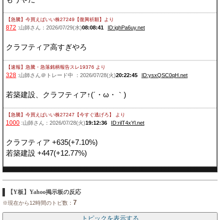
【急騰】今買えばいい株27249【復興祈願】
より
872
:山師さん：2026/07/29(水)
08:08:41
ID:ighPa6uy.net
クラフティア高すぎやろ
【速報】急騰・急落銘柄報告スレ19376
より
328
:山師さん＠トレード中 ：2026/07/28(火)
20:22:45
ID:ysxQSC0qH.net
若築建設、クラフティア↑(´・ω・｀)
【急騰】今買えばいい株27247【今すぐ逃げろ】
より
1000
:山師さん：2026/07/28(火)
19:12:36
ID:rilT4xYl.net
クラフティア +635(+7.10%)
若築建設 +447(+12.77%)
【Y板】Yahoo掲示板の反応
7
※現在から12時間のトピ数：