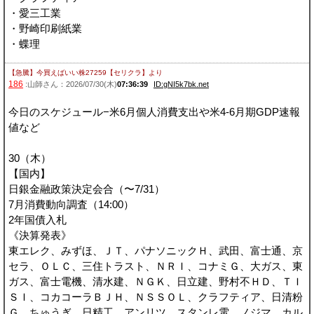
・愛三工業
・野崎印刷紙業
・蝶理
【急騰】今買えばいい株27259【セリクラ】
より
186
:山師さん：2026/07/30(木)
07:36:39
ID:gNI5k7bk.net
今日のスケジュール−米6月個人消費支出や米4-6月期GDP速報
値など
30（木）
【国内】
日銀金融政策決定会合（〜7/31）
7月消費動向調査（14:00）
2年国債入札
《決算発表》
東エレク、みずほ、ＪＴ、パナソニックＨ、武田、富士通、京
セラ、ＯＬＣ、三住トラスト、ＮＲＩ、コナミＧ、大ガス、東
ガス、富士電機、清水建、ＮＧＫ、日立建、野村不ＨＤ、ＴＩ
ＳＩ、コカコーラＢＪＨ、ＮＳＳＯＬ、クラフティア、日清粉
Ｇ、ちゅうぎ、日精工、アンリツ、スタンレ電、ノジマ、カル