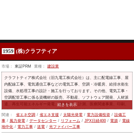
1959
(株)クラフティア
市場：
東証PRM
業種：
建設業
クラフトティア株式会社（旧九電工株式会社）は、主に配電線工事、屋
内配線工事、電気通信工事などの電気工事、空調・冷暖房、給排水衛生
設備、水処理工事の設計・施工を行っております。その他、電気工事・
空調配管工事に係る資機材の販売、不動産、ソフトウェア開発、人材派
遣、再生可能エネルギー発電、環境分析・計測、医療関連事業、印刷、
ビジネスホテル運営、ゴルフ場運営、商業施設の企画運営等も行ってお
関連：
省エネ空調
/
省エネ支援
/
太陽光発電
/
電力設備投資
/
設備工
ります。
事
/
風力発電
/
データセンター
/
リフォーム
/
JPX日経400
/
電源
/
電線
地中化
/
電力工事
/
送電
/
光ファイバー工事