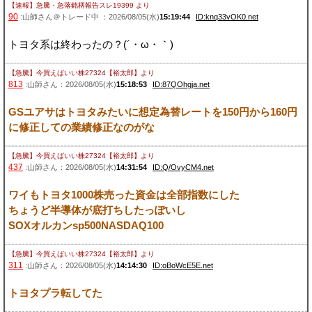
【速報】急騰・急落銘柄報告スレ19399
より
90
:山師さん＠トレード中 ：2026/08/05(水)
15:19:44
ID:knq33vOK0.net
トヨタ系は終わったの？(´・ω・｀)
【急騰】今買えばいい株27324【裕太郎】
より
813
:山師さん：2026/08/05(水)
15:18:53
ID:87QOhgja.net
GSユアサはトヨタみたいに想定為替レートを150円から160円
に修正しての業績修正なのがな
【急騰】今買えばいい株27324【裕太郎】
より
437
:山師さん：2026/08/05(水)
14:31:54
ID:Q/OvyCM4.net
ワイもトヨタ1000株売った資金は全部指数にした
ちょうど半導体が底打ちしたっぽいし
SOXオルカンsp500NASDAQ100
【急騰】今買えばいい株27324【裕太郎】
より
311
:山師さん：2026/08/05(水)
14:14:30
ID:oBoWcE5E.net
トヨタプラ転してた