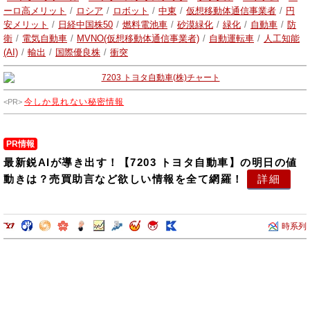
心とした各種モビリティ製品の開発などを行っています。
ーロ高メリット
/
ロシア
/
ロボット
/
中東
/
仮想移動体通信事業者
/
円
安メリット
/
日経中国株50
/
燃料電池車
/
砂漠緑化
/
緑化
/
自動車
/
防
衛
/
電気自動車
/
MVNO(仮想移動体通信事業者)
/
自動運転車
/
人工知能
(AI)
/
輸出
/
国際優良株
/
衝突
今しか見れない秘密情報
PR情報
最新鋭AIが導き出す！【7203 トヨタ自動車】の明日の値
動きは？売買助言など欲しい情報を全て網羅！
詳細
時系列