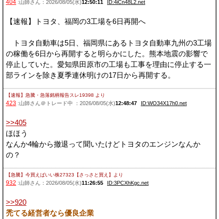
404
:山師さん：2026/08/05(水)
12:50:11
ID:4iCn48L2.net
【速報】トヨタ、福岡の3工場を6日再開へ
トヨタ自動車は5日、福岡県にあるトヨタ自動車九州の3工場
の稼働を6日から再開すると明らかにした。熊本地震の影響で
停止していた。愛知県田原市の工場も工事を理由に停止する一
部ラインを除き夏季連休明けの17日から再開する。
【速報】急騰・急落銘柄報告スレ19398
より
423
:山師さん＠トレード中 ：2026/08/05(水)
12:48:47
ID:WO34X17h0.net
>>405
ほほう
なんか4輪から撤退って聞いたけどトヨタのエンジンなんか
の？
【急騰】今買えばいい株27323【さっさと買え】
より
932
:山師さん：2026/08/05(水)
11:26:55
ID:3PCXhKgc.net
>>920
禿てる経営者なら優良企業