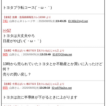
トヨタプラ転コース(´・ω・｀)
【速報】急騰・急落銘柄報告スレ19398
より
741
:山師さん＠トレード中 ：2026/08/05(水)
13:43:25
ID:Xi5lzZmy0.net
>>57
トヨタは大丈夫やろ
日産がやばい(´・ω・｀)
【急騰】今買えばいい株27323【次スレねえじゃん】
より
905
:山師さん ：2026/08/05(水)
13:33:49
ID:87QOhgja.net
13時から売られていたトヨタとか不動産とか買いに入ったけど
何？
売りの買い戻し？
【急騰】今買えばいい株27323【次スレねえじゃん】
より
855
:山師さん：2026/08/05(水)
13:29:10
ID:w97Na3vs.net
トヨタは次に半導体が下がるときに上がります