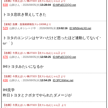
【急騰】今買えばいい株27323【次スレねえじゃん】
より
838
:山師さん：2026/08/05(水)
13:28:04
ID:MPuECOQO.net
トヨタ息吹き替えしてきた
【速報】急騰・急落銘柄報告スレ19398
より
529
:山師さん＠トレード中 ：2026/08/05(水)
13:02:16
ID:WN9ngIzX0.net
トヨタのエンジンはヤマハだけど思ったほど連動してない(´･
ω･｀)
【急騰】今買えばいい株27323【次スレねえじゃん】
より
476
:山師さん：2026/08/05(水)
12:58:25
ID:MPuECOQO.net
IHIトヨタみたいになるか
【急騰】今買えばいい株27323【次スレねえじゃん】
より
436
:山師さん：2026/08/05(水)
12:54:29
ID:3PCXhKgc.net
IHI見学
昨日トヨタとクボタでやられたダメージが
【急騰】今買えばいい株27323【次スレねえじゃん】
より