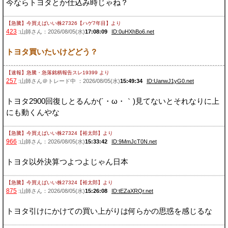
今ならトヨタとか仕込み時じゃね？
【急騰】今買えばいい株27326【ハゲ7年目】
より
423
:山師さん：2026/08/05(水)
17:08:09
ID:0uHXhBo6.net
トヨタ買いたいけどどう？
【速報】急騰・急落銘柄報告スレ19399
より
257
:山師さん＠トレード中 ：2026/08/05(水)
15:49:34
ID:UanwJ1yG0.net
トヨタ2900回復しとるんか(´・ω・｀)見てないとそれなりに上
にも動くんやな
【急騰】今買えばいい株27324【裕太郎】
より
966
:山師さん：2026/08/05(水)
15:33:42
ID:9MmJcT0N.net
トヨタ以外決算つよつよじゃん日本
【急騰】今買えばいい株27324【裕太郎】
より
875
:山師さん：2026/08/05(水)
15:26:08
ID:tEZaXRQr.net
トヨタ引けにかけての買い上がりは何らかの思惑を感じるな