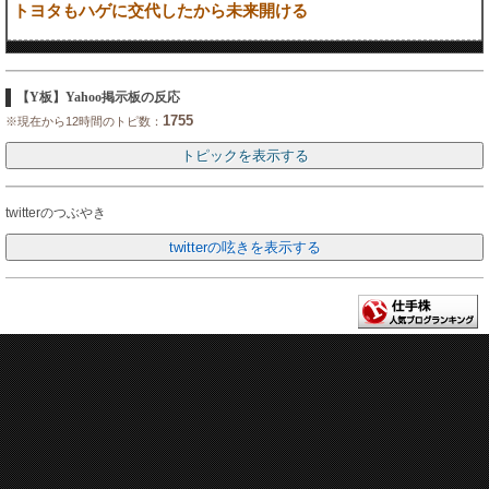
トヨタもハゲに交代したから未来開ける
【Y板】Yahoo掲示板の反応
1755
※現在から12時間のトピ数：
twitterのつぶやき