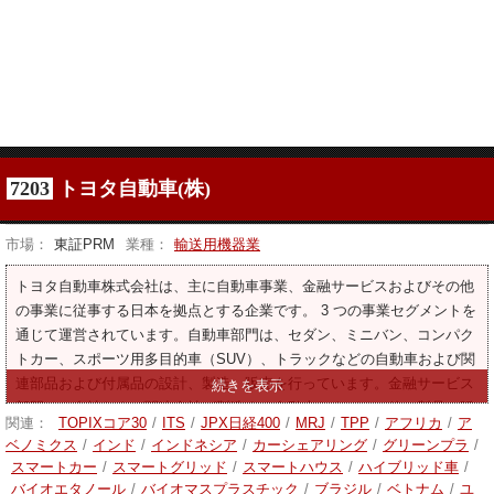
7203
トヨタ自動車(株)
市場：
東証PRM
業種：
輸送用機器業
トヨタ自動車株式会社は、主に自動車事業、金融サービスおよびその他
の事業に従事する日本を拠点とする企業です。 3 つの事業セグメントを
通じて運営されています。自動車部門は、セダン、ミニバン、コンパク
トカー、スポーツ用多目的車（SUV）、トラックなどの自動車および関
連部品および付属品の設計、製造、販売を行っています。金融サービス
部門は、自社および関連会社が製造する自動車およびその他の製品の販
関連：
TOPIXコア30
/
ITS
/
JPX日経400
/
MRJ
/
TPP
/
アフリカ
/
ア
売を補完するための融資および車両リースサービスを提供しています。
ベノミクス
/
インド
/
インドネシア
/
カーシェアリング
/
グリーンプラ
/
もう一方のセグメントは情報通信サービスに従事します。また、製造・
スマートカー
/
スマートグリッド
/
スマートハウス
/
ハイブリッド車
/
販売会社の統括、広報・調査活動、金融会社の統括、ソフトウェアを中
バイオエタノール
/
バイオマスプラスチック
/
ブラジル
/
ベトナム
/
ユ