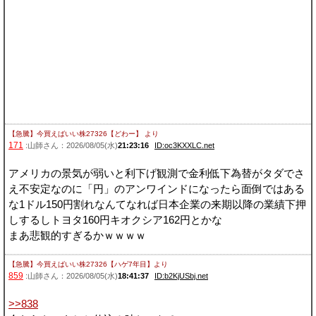
【急騰】今買えばいい株27326【どわー】
より
171
:山師さん：2026/08/05(水)
21:23:16
ID:oc3KXXLC.net
アメリカの景気が弱いと利下げ観測で金利低下為替がタダでさ
え不安定なのに「円」のアンワインドになったら面倒ではある
な1ドル150円割れなんてなれば日本企業の来期以降の業績下押
しするしトヨタ160円キオクシア162円とかな
まあ悲観的すぎるかｗｗｗｗ
【急騰】今買えばいい株27326【ハゲ7年目】
より
859
:山師さん：2026/08/05(水)
18:41:37
ID:b2KjUSbj.net
>>838