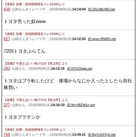
【速報】急騰・急落銘柄報告スレ19398
より
839
:山師さん＠トレード中 ：2026/08/05(水)
14:14:04
ID:3XceBx460.net
トヨタ売った奴www
【速報】急騰・急落銘柄報告スレ19398
より
827
:山師さん＠トレード中 ：2026/08/05(水)
14:12:20
ID:grpv+RMR0.net
7203トヨタぷらてん
【急騰】今買えばいい株27324【裕太郎】
より
293
:山師さん：2026/08/05(水)
14:12:15
ID:87QOhgja.net
トヨタはプラ転したけど 後場からなにか入ったとしたら自社
株買い
【急騰】今買えばいい株27324【裕太郎】
より
277
:山師さん：2026/08/05(水)
14:10:33
ID:W+VBZW1n.net
トヨタプラテンか
【速報】急騰・急落銘柄報告スレ19398
より
768
:山師さん＠トレード中 ：2026/08/05(水)
13:49:21
ID:Eg7cDXTy0.net