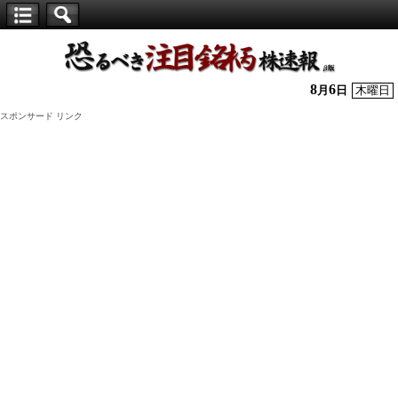
【仕
手
株】
8
6
月
日
木曜日
恐
スポンサード リンク
る
べ
き
注
目
銘
柄
株
速
報