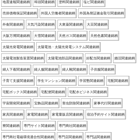
地震速報関連銘柄
埠頭関連銘柄
塗料関連銘柄
塩ビ関連銘柄
売掛債権保証関連銘柄
外国人労働者関連銘柄
外国為替証拠金取引関連銘柄
外食関連銘柄
大気汚染関連銘柄
大衆薬関連銘柄
大豆関連銘柄
大阪万博関連銘柄
大雪関連銘柄
天然ガス関連銘柄
天然色素関連銘柄
太陽光発電関連銘柄
太陽電池・太陽光発電システム関連銘柄
太陽電池製造装置関連銘柄
太陽電池部品関連銘柄
好配当関連銘柄
婚活関連銘柄
婦人下着関連銘柄
婦人服関連銘柄
婦人靴関連銘柄
子供服関連銘柄
子育て支援関連銘柄
学生マンション関連銘柄
学習塾関連銘柄
宅配関連銘柄
宅配ボックス関連銘柄
宅配便関連銘柄
宅配水ビジネス関連銘柄
宇宙開発関連銘柄
宝飾品関連銘柄
害虫防除関連銘柄
家事代行関連銘柄
家具関連銘柄
家電関連銘柄
家電量販店関連銘柄
宿泊予約サイト関連銘柄
寮関連銘柄
専門サイト関連銘柄
専門商社関連銘柄
専門商社電磁環境適合性関連銘柄
専門店関連銘柄
専門誌関連銘柄