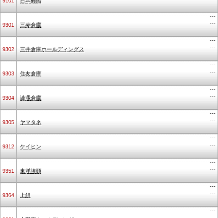
9101
日本郵船
---
---
9301
三菱倉庫
---
---
9302
三井倉庫ホールディングス
---
---
9303
住友倉庫
---
---
9304
澁澤倉庫
---
---
9305
ヤマタネ
---
---
9312
ケイヒン
---
---
9351
東洋埠頭
---
---
9364
上組
---