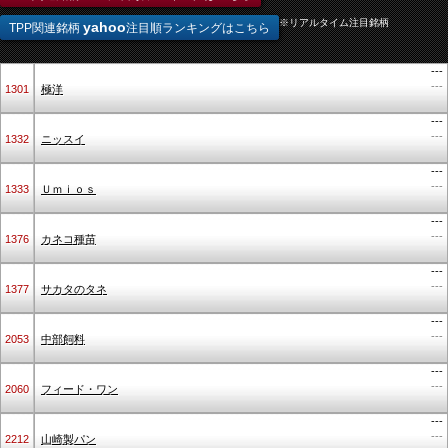
※リアルタイム注目銘柄
yahoo
TPP関連銘柄
注目順ランキングはこちら
---
---
1301
極洋
---
---
1332
ニッスイ
---
---
1333
Ｕｍｉｏｓ
---
---
1376
カネコ種苗
---
---
1377
サカタのタネ
---
---
2053
中部飼料
---
---
2060
フィード・ワン
---
---
2212
山崎製パン