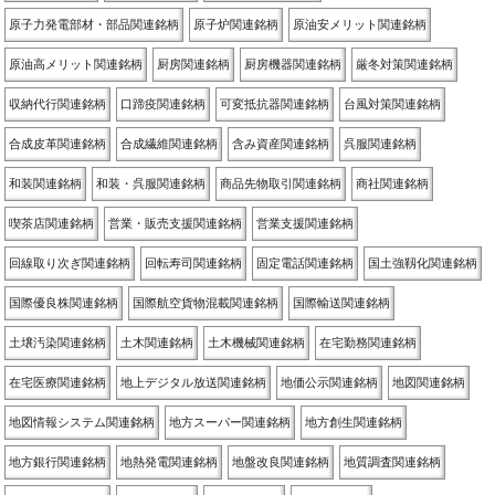
原子力発電部材・部品関連銘柄
原子炉関連銘柄
原油安メリット関連銘柄
原油高メリット関連銘柄
厨房関連銘柄
厨房機器関連銘柄
厳冬対策関連銘柄
収納代行関連銘柄
口蹄疫関連銘柄
可変抵抗器関連銘柄
台風対策関連銘柄
合成皮革関連銘柄
合成繊維関連銘柄
含み資産関連銘柄
呉服関連銘柄
和装関連銘柄
和装・呉服関連銘柄
商品先物取引関連銘柄
商社関連銘柄
喫茶店関連銘柄
営業・販売支援関連銘柄
営業支援関連銘柄
回線取り次ぎ関連銘柄
回転寿司関連銘柄
固定電話関連銘柄
国土強靱化関連銘柄
国際優良株関連銘柄
国際航空貨物混載関連銘柄
国際輸送関連銘柄
土壌汚染関連銘柄
土木関連銘柄
土木機械関連銘柄
在宅勤務関連銘柄
在宅医療関連銘柄
地上デジタル放送関連銘柄
地価公示関連銘柄
地図関連銘柄
地図情報システム関連銘柄
地方スーパー関連銘柄
地方創生関連銘柄
地方銀行関連銘柄
地熱発電関連銘柄
地盤改良関連銘柄
地質調査関連銘柄