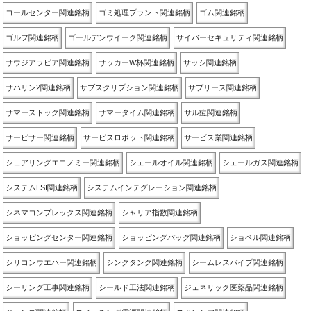
コールセンター関連銘柄
ゴミ処理プラント関連銘柄
ゴム関連銘柄
ゴルフ関連銘柄
ゴールデンウイーク関連銘柄
サイバーセキュリティ関連銘柄
サウジアラビア関連銘柄
サッカーW杯関連銘柄
サッシ関連銘柄
サハリン2関連銘柄
サブスクリプション関連銘柄
サブリース関連銘柄
サマーストック関連銘柄
サマータイム関連銘柄
サル痘関連銘柄
サービサー関連銘柄
サービスロボット関連銘柄
サービス業関連銘柄
シェアリングエコノミー関連銘柄
シェールオイル関連銘柄
シェールガス関連銘柄
システムLSI関連銘柄
システムインテグレーション関連銘柄
シネマコンプレックス関連銘柄
シャリア指数関連銘柄
ショッピングセンター関連銘柄
ショッピングバッグ関連銘柄
ショベル関連銘柄
シリコンウエハー関連銘柄
シンクタンク関連銘柄
シームレスパイプ関連銘柄
シーリング工事関連銘柄
シールド工法関連銘柄
ジェネリック医薬品関連銘柄