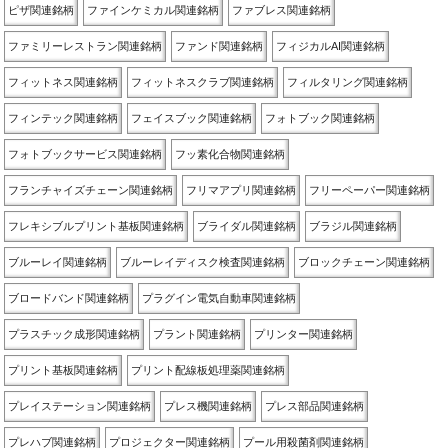
ピザ関連銘柄
ファインケミカル関連銘柄
ファブレス関連銘柄
ファミリーレストラン関連銘柄
ファンド関連銘柄
フィジカルAI関連銘柄
フィットネス関連銘柄
フィットネスクラブ関連銘柄
フィルタリング関連銘柄
フィンテック関連銘柄
フェイスブック関連銘柄
フォトブック関連銘柄
フォトブックサービス関連銘柄
フッ素化合物関連銘柄
フランチャイズチェーン関連銘柄
フリマアプリ関連銘柄
フリーペーパー関連銘柄
フレキシブルプリント基板関連銘柄
ブライダル関連銘柄
ブラジル関連銘柄
ブルーレイ関連銘柄
ブルーレイディスク検査関連銘柄
ブロックチェーン関連銘柄
ブロードバンド関連銘柄
プラグイン電気自動車関連銘柄
プラスチック成形関連銘柄
プラント関連銘柄
プリンター関連銘柄
プリント基板関連銘柄
プリント配線板処理薬関連銘柄
プレイステーション関連銘柄
プレス機関連銘柄
プレス部品関連銘柄
プレハブ関連銘柄
プロジェクター関連銘柄
プール用殺菌剤関連銘柄