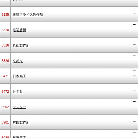
---
---
6135
牧野フライス製作所
---
---
6310
井関農機
---
---
6316
丸山製作所
---
---
6326
クボタ
---
---
6471
日本精工
---
---
6472
ＮＴＮ
---
---
6902
デンソー
---
---
6981
村田製作所
---
---
6988
日東電工