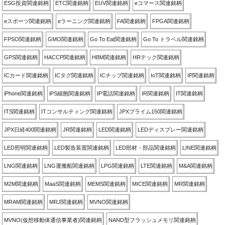
ESG投資関連銘柄
ETC関連銘柄
EUV関連銘柄
eコマース関連銘柄
eスポーツ関連銘柄
eラーニング関連銘柄
FA関連銘柄
FPGA関連銘柄
FPSO関連銘柄
GMO関連銘柄
Go To Eat関連銘柄
Go To トラベル関連銘柄
GPS関連銘柄
HACCP関連銘柄
HBM関連銘柄
HRテック関連銘柄
ICカード関連銘柄
ICタグ関連銘柄
ICチップ関連銘柄
IoT関連銘柄
IP関連銘柄
iPhone関連銘柄
iPS細胞関連銘柄
IP電話関連銘柄
IR関連銘柄
IT関連銘柄
ITS関連銘柄
ITコンサルティング関連銘柄
JPXプライム150関連銘柄
JPX日経400関連銘柄
JR関連銘柄
LED関連銘柄
LEDディスプレー関連銘柄
LED照明関連銘柄
LED製造装置関連銘柄
LED部材・部品関連銘柄
LINE関連銘柄
LNG関連銘柄
LNG運搬船関連銘柄
LPG関連銘柄
LTE関連銘柄
M&A関連銘柄
M2M関連銘柄
MaaS関連銘柄
MEMS関連銘柄
MICE関連銘柄
MR関連銘柄
MRAM関連銘柄
MRJ関連銘柄
MVNO関連銘柄
MVNO(仮想移動体通信事業者)関連銘柄
NAND型フラッシュメモリ関連銘柄