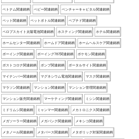
ベトナム関連銘柄
ベビー関連銘柄
ベンチャーキャピタル関連銘柄
ペット関連銘柄
ペットボトル関連銘柄
ペプチド関連銘柄
ペロブスカイト太陽電池関連銘柄
ホスティング関連銘柄
ホテル関連銘柄
ホームセンター関連銘柄
ホームドア関連銘柄
ホームヘルスケア関連銘柄
ボーイング関連銘柄
ボーイング787関連銘柄
ポケモン関連銘柄
ポストコロナ関連銘柄
ポンプ関連銘柄
ポータルサイト関連銘柄
マイナンバー関連銘柄
マグネシウム電池関連銘柄
マスク関連銘柄
マラソン関連銘柄
マンション関連銘柄
マンション管理関連銘柄
マンション販売関連銘柄
マーケティング関連銘柄
ミシン関連銘柄
ミドリムシ関連銘柄
ミャンマー関連銘柄
メカトロニクス関連銘柄
メガソーラー関連銘柄
メガバンク関連銘柄
メキシコ関連銘柄
メタノール関連銘柄
メタバース関連銘柄
メタボリック対策関連銘柄