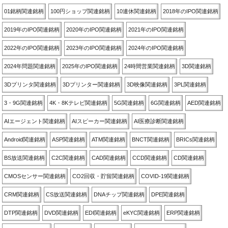
01銘柄関連銘柄
100円ショップ関連銘柄
10連休関連銘柄
2018年のIPO関連銘柄
2019年のIPO関連銘柄
2020年のIPO関連銘柄
2021年のIPO関連銘柄
2022年のIPO関連銘柄
2023年のIPO関連銘柄
2024年のIPO関連銘柄
2024年問題関連銘柄
2025年のIPO関連銘柄
24時間営業関連銘柄
3D関連銘柄
3Dプリンタ関連銘柄
3Dプリンター関連銘柄
3D映像関連銘柄
3PL関連銘柄
3・9G関連銘柄
4K・8Kテレビ関連銘柄
5G関連銘柄
6G関連銘柄
AED関連銘柄
AIエージェント関連銘柄
AIスピーカー関連銘柄
AI医療診断関連銘柄
Android関連銘柄
ASP関連銘柄
ATM関連銘柄
BNCT関連銘柄
BRICs関連銘柄
BS放送関連銘柄
C2C関連銘柄
CAD関連銘柄
CCD関連銘柄
CD関連銘柄
CMOSセンサー関連銘柄
CO2回収・貯留関連銘柄
COVID-19関連銘柄
CRM関連銘柄
CS放送関連銘柄
DNAチップ関連銘柄
DPE関連銘柄
DTP関連銘柄
DVD関連銘柄
EDI関連銘柄
eKYC関連銘柄
ERP関連銘柄