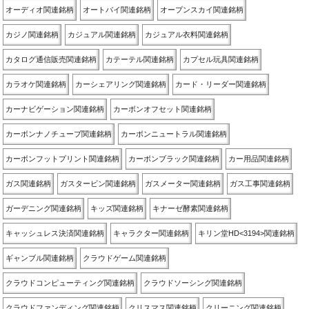
オーディオ関連銘柄
オートバイ関連銘柄
オープンスカイ関連銘柄
カジノ関連銘柄
カジュアル関連銘柄
カジュアル衣料関連銘柄
カタログ通信販売関連銘柄
カテーテル関連銘柄
カプセル玩具関連銘柄
カラオケ関連銘柄
カーシェアリング関連銘柄
カード・リーダー関連銘柄
カーナビゲーション関連銘柄
カーボンオフセット関連銘柄
カーボンナノチューブ関連銘柄
カーボンニュートラル関連銘柄
カーボンフットプリント関連銘柄
カーボンブラック関連銘柄
カー用品関連銘柄
ガス関連銘柄
ガスタービン関連銘柄
ガスメーター関連銘柄
ガス工事関連銘柄
ガーデニング関連銘柄
キッズ関連銘柄
キナーゼ酵素関連銘柄
キャッシュレス決済関連銘柄
キャラクター関連銘柄
キリン堂HD<3194>関連銘柄
ギャンブル関連銘柄
クラウドゲーム関連銘柄
クラウドコンピューティング関連銘柄
クラウドソーシング関連銘柄
クラウドファンディング関連銘柄
クリスマス関連銘柄
クリーニング関連銘柄