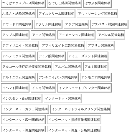
つくばエクスプレス関連銘柄
なでしこ銘柄関連銘柄
はやぶさ関連銘柄
ふるさと納税関連銘柄
アイスクリーム関連銘柄
アウトソーシング関連銘柄
アウトドア関連銘柄
アクリル関連銘柄
アジア関連銘柄
アスベスト対策関連銘柄
アップル関連銘柄
アニメ関連銘柄
アニメーション関連銘柄
アパレル関連銘柄
アフィリエイト関連銘柄
アフィリエイト広告関連銘柄
アフリカ関連銘柄
アベノミクス関連銘柄
アミノ酸関連銘柄
アミューズメント関連銘柄
アルコール依存症治療薬関連銘柄
アルバム関連銘柄
アルミ関連銘柄
アルミニウム関連銘柄
アンチエイジング関連銘柄
アンモニア関連銘柄
イベント関連銘柄
インキ関連銘柄
インクジェットプリンター関連銘柄
インスタント食品関連銘柄
インターネット関連銘柄
インターネットカフェ関連銘柄
インターネットフィルタリング関連銘柄
インターネット広告関連銘柄
インターネット接続事業者関連銘柄
インターネット調査関連銘柄
インターネット調査・分析関連銘柄