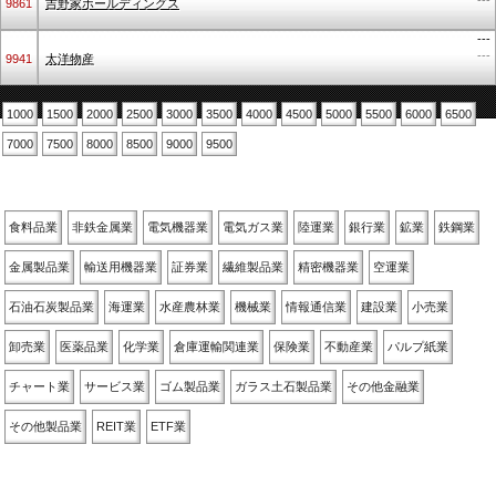
---
9861
吉野家ホールディングス
---
---
9941
太洋物産
1000
1500
2000
2500
3000
3500
4000
4500
5000
5500
6000
6500
7000
7500
8000
8500
9000
9500
業種別
食料品業
非鉄金属業
電気機器業
電気ガス業
陸運業
銀行業
鉱業
鉄鋼業
金属製品業
輸送用機器業
証券業
繊維製品業
精密機器業
空運業
石油石炭製品業
海運業
水産農林業
機械業
情報通信業
建設業
小売業
卸売業
医薬品業
化学業
倉庫運輸関連業
保険業
不動産業
パルプ紙業
チャート業
サービス業
ゴム製品業
ガラス土石製品業
その他金融業
その他製品業
REIT業
ETF業
関連銘柄別