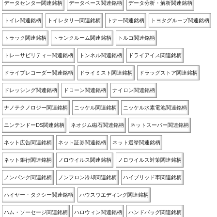
データセンター関連銘柄
データベース関連銘柄
データ分析・解析関連銘柄
トイレ関連銘柄
トイレタリー関連銘柄
トナー関連銘柄
トヨタグループ関連銘柄
トラック関連銘柄
トランクルーム関連銘柄
トルコ関連銘柄
トレーサビリティー関連銘柄
トンネル関連銘柄
ドライアイス関連銘柄
ドライブレコーダー関連銘柄
ドライミスト関連銘柄
ドラッグストア関連銘柄
ドレッシング関連銘柄
ドローン関連銘柄
ナイロン関連銘柄
ナノテクノロジー関連銘柄
ニッケル関連銘柄
ニッケル水素電池関連銘柄
ニンテンドーDS関連銘柄
ネオジム磁石関連銘柄
ネットスーパー関連銘柄
ネット広告関連銘柄
ネット証券関連銘柄
ネット選挙関連銘柄
ネット銀行関連銘柄
ノロウイルス関連銘柄
ノロウイルス対策関連銘柄
ノンバンク関連銘柄
ノンフロン冷却関連銘柄
ハイブリッド車関連銘柄
ハイヤー・タクシー関連銘柄
ハウスウエディング関連銘柄
ハム・ソーセージ関連銘柄
ハロウィン関連銘柄
ハンドバッグ関連銘柄