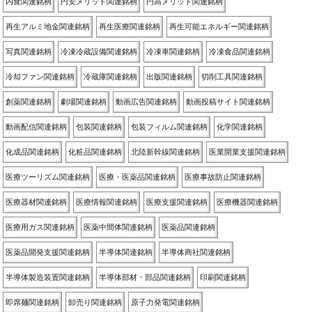
内食関連銘柄
円安メリット関連銘柄
円高メリット関連銘柄
再生アルミ地金関連銘柄
再生医療関連銘柄
再生可能エネルギー関連銘柄
写真関連銘柄
冷凍冷蔵設備関連銘柄
冷凍車関連銘柄
冷凍食品関連銘柄
冷却ファン関連銘柄
冷蔵庫関連銘柄
出版関連銘柄
切削工具関連銘柄
創薬関連銘柄
劇場関連銘柄
動画広告関連銘柄
動画投稿サイト関連銘柄
動画配信関連銘柄
包装関連銘柄
包装フィルム関連銘柄
化学関連銘柄
化成品関連銘柄
化粧品関連銘柄
北陸新幹線関連銘柄
医業開業支援関連銘柄
医療ツーリズム関連銘柄
医療・医薬品関連銘柄
医療事故防止関連銘柄
医療器材関連銘柄
医療情報関連銘柄
医療支援関連銘柄
医療機器関連銘柄
医療用ガス関連銘柄
医薬中間体関連銘柄
医薬品関連銘柄
医薬品開発支援関連銘柄
半導体関連銘柄
半導体商社関連銘柄
半導体製造装置関連銘柄
半導体部材・部品関連銘柄
印刷関連銘柄
即席麺関連銘柄
卸売り関連銘柄
原子力発電関連銘柄