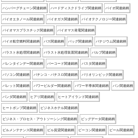
ハンバーグチェーン関連銘柄
ハードディスクドライブ関連銘柄
バイオ関連銘柄
バイオエタノール関連銘柄
バイオガス関連銘柄
バイオテクノロジー関連銘柄
バイオマスプラスチック関連銘柄
バイオマス発電関連銘柄
バイオ航空燃料関連銘柄
バス関連銘柄
バッグ関連銘柄
バナジウム関連銘柄
バラスト水処理関連銘柄
バラスト水処理装置関連銘柄
バルブ関連銘柄
バレンタインデー関連銘柄
バーコード関連銘柄
パスタ関連銘柄
パソコン関連銘柄
パチンコ・パチスロ関連銘柄
パリオリンピック関連銘柄
パレット関連銘柄
パワービルダー関連銘柄
パワー半導体関連銘柄
パン関連銘柄
パンダ関連銘柄
ヒアリ関連銘柄
ヒートアイランド関連銘柄
ヒートポンプ関連銘柄
ビジネスホテル関連銘柄
ビジネス・プロセス・アウトソーシング関連銘柄
ビッグデータ関連銘柄
ビルメンテナンス関連銘柄
ビル賃貸関連銘柄
ビーコン関連銘柄
ビール関連銘柄