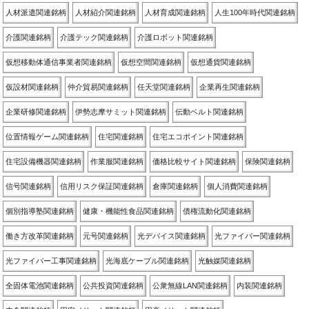
人材派遣関連銘柄
人材紹介関連銘柄
人材育成関連銘柄
人生100年時代関連銘柄
介護関連銘柄
介護テック関連銘柄
介護ロボット関連銘柄
仮想移動体通信事業者関連銘柄
仮想空間関連銘柄
仮想通貨関連銘柄
仮設材関連銘柄
仲介貿易関連銘柄
任天堂関連銘柄
企業再生関連銘柄
企業研修関連銘柄
伊勢志摩サミット関連銘柄
伝動ベルト関連銘柄
位置情報ゲーム関連銘柄
住宅関連銘柄
住宅エコポイント関連銘柄
住宅設備機器関連銘柄
作業服関連銘柄
価格比較サイト関連銘柄
保険関連銘柄
信号関連銘柄
信用リスク保証関連銘柄
倉庫関連銘柄
個人消費関連銘柄
個別指導塾関連銘柄
健康・機能性食品関連銘柄
債権流動化関連銘柄
働き方改革関連銘柄
元号関連銘柄
光デバイス関連銘柄
光ファイバー関連銘柄
光ファイバー工事関連銘柄
光海底ケーブル関連銘柄
光触媒関連銘柄
全固体電池関連銘柄
公共投資関連銘柄
公衆無線LAN関連銘柄
内装関連銘柄