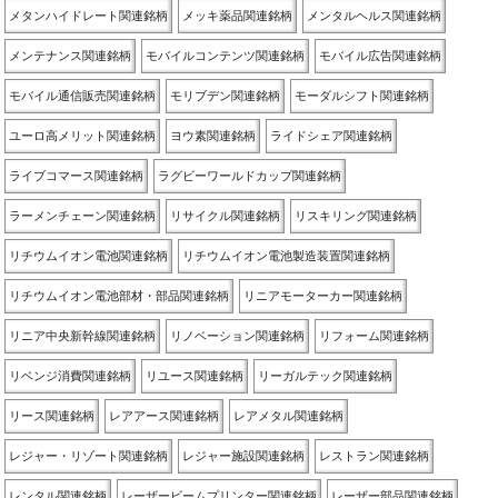
メタンハイドレート関連銘柄
メッキ薬品関連銘柄
メンタルヘルス関連銘柄
メンテナンス関連銘柄
モバイルコンテンツ関連銘柄
モバイル広告関連銘柄
モバイル通信販売関連銘柄
モリブデン関連銘柄
モーダルシフト関連銘柄
ユーロ高メリット関連銘柄
ヨウ素関連銘柄
ライドシェア関連銘柄
ライブコマース関連銘柄
ラグビーワールドカップ関連銘柄
ラーメンチェーン関連銘柄
リサイクル関連銘柄
リスキリング関連銘柄
リチウムイオン電池関連銘柄
リチウムイオン電池製造装置関連銘柄
リチウムイオン電池部材・部品関連銘柄
リニアモーターカー関連銘柄
リニア中央新幹線関連銘柄
リノベーション関連銘柄
リフォーム関連銘柄
リベンジ消費関連銘柄
リユース関連銘柄
リーガルテック関連銘柄
リース関連銘柄
レアアース関連銘柄
レアメタル関連銘柄
レジャー・リゾート関連銘柄
レジャー施設関連銘柄
レストラン関連銘柄
レンタル関連銘柄
レーザービームプリンター関連銘柄
レーザー部品関連銘柄