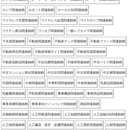
ロシア関連銘柄
ロボット関連銘柄
ローカル5G関連銘柄
ワイヤレス充電関連銘柄
ワイヤレス給電関連銘柄
ワイヤロープ関連銘柄
ワクチン療法関連銘柄
ワンセグ関連銘柄
一眼レフカメラ関連銘柄
下水道関連銘柄
不動産関連銘柄
不動産テック関連銘柄
不動産ファンド関連銘柄
不動産再生関連銘柄
不動産情報サイト関連銘柄
不動産投資関連銘柄
不動産流動化関連銘柄
不妊治療関連銘柄
不織布関連銘柄
中古バイク関連銘柄
中古マンション再生関連銘柄
中古住宅関連銘柄
中古本関連銘柄
中古車関連銘柄
中国関連銘柄
中東関連銘柄
中華料理関連銘柄
中食関連銘柄
乳製品関連銘柄
乳酸菌関連銘柄
予防医療関連銘柄
事務機器関連銘柄
事務用品関連銘柄
事業承継関連銘柄
事業者向けノンバンク関連銘柄
亜鉛関連銘柄
京都銘柄関連銘柄
人工呼吸器関連銘柄
人工知能関連銘柄
人工知能(AI)関連銘柄
人工肉関連銘柄
人工臓器・器官・皮膚関連銘柄
人工透析関連銘柄
人材関連銘柄