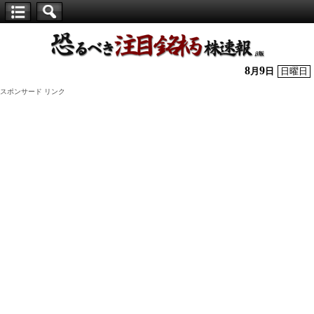
【仕
手
株】
8
9
月
日
日曜日
恐
スポンサード リンク
る
べ
き
注
目
銘
柄
株
速
報