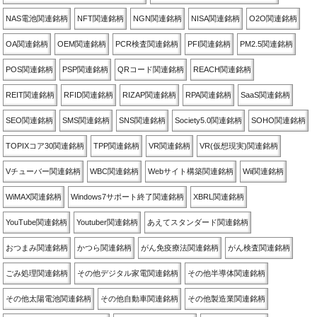
NAS電池関連銘柄
NFT関連銘柄
NGN関連銘柄
NISA関連銘柄
O2O関連銘柄
OA関連銘柄
OEM関連銘柄
PCR検査関連銘柄
PFI関連銘柄
PM2.5関連銘柄
POS関連銘柄
PSP関連銘柄
QRコード関連銘柄
REACH関連銘柄
REIT関連銘柄
RFID関連銘柄
RIZAP関連銘柄
RPA関連銘柄
SaaS関連銘柄
SEO関連銘柄
SMS関連銘柄
SNS関連銘柄
Society5.0関連銘柄
SOHO関連銘柄
TOPIXコア30関連銘柄
TPP関連銘柄
VR関連銘柄
VR(仮想現実)関連銘柄
Vチューバー関連銘柄
WBC関連銘柄
Webサイト構築関連銘柄
Wii関連銘柄
WiMAX関連銘柄
Windows7サポート終了関連銘柄
XBRL関連銘柄
YouTube関連銘柄
Youtuber関連銘柄
あえてスタンダード関連銘柄
おつまみ関連銘柄
かつら関連銘柄
がん免疫療法関連銘柄
がん検査関連銘柄
ごみ処理関連銘柄
その他デジタル家電関連銘柄
その他半導体関連銘柄
その他太陽電池関連銘柄
その他自動車関連銘柄
その他製造業関連銘柄