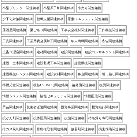
小型プリンター関連銘柄
小型原子炉関連銘柄
小売り関連銘柄
少子化対策関連銘柄
就職支援関連銘柄
尿素SCRシステム関連銘柄
居酒屋関連銘柄
巣ごもり関連銘柄
工事安全機材関連銘柄
工作機械関連銘柄
工具関連銘柄
工業用貴金属加工関連銘柄
年末商戦関連銘柄
広告関連銘柄
広告代理店関連銘柄
建材関連銘柄
建設関連銘柄
建設コンサルタント関連銘柄
建設・土木関連銘柄
建設基礎工事関連銘柄
建設機械関連銘柄
建設機械レンタル関連銘柄
建設資材関連銘柄
弁当関連銘柄
引っ越し関連銘柄
待機児童関連銘柄
後払い(BNPL)関連銘柄
後発薬関連銘柄
復興関連銘柄
情報システム関連銘柄
情報セキュリティ関連銘柄
情報配信関連銘柄
手芸関連銘柄
技術者派遣関連銘柄
投資事業関連銘柄
投資銀行関連銘柄
抗がん剤関連銘柄
抗体医薬関連銘柄
抗菌関連銘柄
持ち帰り寿司関連銘柄
排ガス規制関連銘柄
排出権取引関連銘柄
接着剤関連銘柄
損害保険関連銘柄