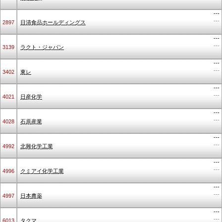
---
---
2897
日清食品ホールディングス
---
---
3139
ラクト・ジャパン
---
---
3402
東レ
---
---
4021
日産化学
---
---
4028
石原産業
---
---
4992
北興化学工業
---
---
4996
クミアイ化学工業
---
---
4997
日本農薬
---
---
6013
タクマ