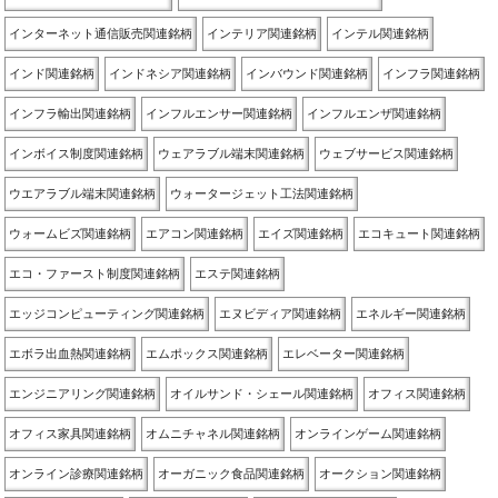
インターネット通信販売関連銘柄
インテリア関連銘柄
インテル関連銘柄
インド関連銘柄
インドネシア関連銘柄
インバウンド関連銘柄
インフラ関連銘柄
インフラ輸出関連銘柄
インフルエンサー関連銘柄
インフルエンザ関連銘柄
インボイス制度関連銘柄
ウェアラブル端末関連銘柄
ウェブサービス関連銘柄
ウエアラブル端末関連銘柄
ウォータージェット工法関連銘柄
ウォームビズ関連銘柄
エアコン関連銘柄
エイズ関連銘柄
エコキュート関連銘柄
エコ・ファースト制度関連銘柄
エステ関連銘柄
エッジコンピューティング関連銘柄
エヌビディア関連銘柄
エネルギー関連銘柄
エボラ出血熱関連銘柄
エムポックス関連銘柄
エレベーター関連銘柄
エンジニアリング関連銘柄
オイルサンド・シェール関連銘柄
オフィス関連銘柄
オフィス家具関連銘柄
オムニチャネル関連銘柄
オンラインゲーム関連銘柄
オンライン診療関連銘柄
オーガニック食品関連銘柄
オークション関連銘柄