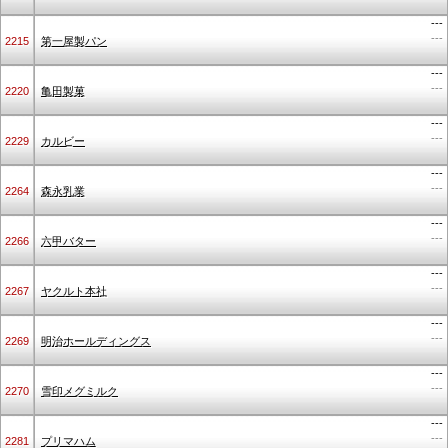
---
---
2215
第一屋製パン
---
---
2220
亀田製菓
---
---
2229
カルビー
---
---
2264
森永乳業
---
---
2266
六甲バター
---
---
2267
ヤクルト本社
---
---
2269
明治ホールディングス
---
---
2270
雪印メグミルク
---
---
2281
プリマハム