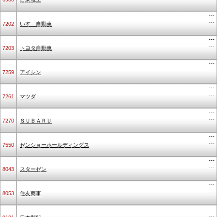
---
---
7202
いすゞ自動車
---
---
7203
トヨタ自動車
---
---
7259
アイシン
---
---
7261
マツダ
---
---
7270
ＳＵＢＡＲＵ
---
---
7550
ゼンショーホールディングス
---
---
8043
スターゼン
---
---
8053
住友商事
---
---