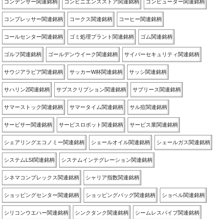
コンデンサー関連銘柄
コンビニエンスストア関連銘柄
コンピューター関連銘柄
コンプレッサー関連銘柄
コークス関連銘柄
コーヒー関連銘柄
コールセンター関連銘柄
ゴミ処理プラント関連銘柄
ゴム関連銘柄
ゴルフ関連銘柄
ゴールデンウイーク関連銘柄
サイバーセキュリティ関連銘柄
サウジアラビア関連銘柄
サッカーW杯関連銘柄
サッシ関連銘柄
サハリン2関連銘柄
サブスクリプション関連銘柄
サブリース関連銘柄
サマーストック関連銘柄
サマータイム関連銘柄
サル痘関連銘柄
サービサー関連銘柄
サービスロボット関連銘柄
サービス業関連銘柄
シェアリングエコノミー関連銘柄
シェールオイル関連銘柄
シェールガス関連銘柄
システムLSI関連銘柄
システムインテグレーション関連銘柄
シネマコンプレックス関連銘柄
シャリア指数関連銘柄
ショッピングセンター関連銘柄
ショッピングバッグ関連銘柄
ショベル関連銘柄
シリコンウエハー関連銘柄
シンクタンク関連銘柄
シームレスパイプ関連銘柄