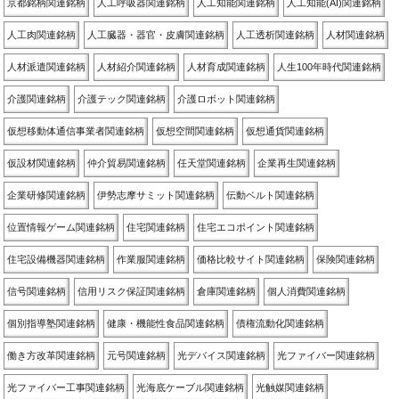
京都銘柄関連銘柄
人工呼吸器関連銘柄
人工知能関連銘柄
人工知能(AI)関連銘柄
人工肉関連銘柄
人工臓器・器官・皮膚関連銘柄
人工透析関連銘柄
人材関連銘柄
人材派遣関連銘柄
人材紹介関連銘柄
人材育成関連銘柄
人生100年時代関連銘柄
介護関連銘柄
介護テック関連銘柄
介護ロボット関連銘柄
仮想移動体通信事業者関連銘柄
仮想空間関連銘柄
仮想通貨関連銘柄
仮設材関連銘柄
仲介貿易関連銘柄
任天堂関連銘柄
企業再生関連銘柄
企業研修関連銘柄
伊勢志摩サミット関連銘柄
伝動ベルト関連銘柄
位置情報ゲーム関連銘柄
住宅関連銘柄
住宅エコポイント関連銘柄
住宅設備機器関連銘柄
作業服関連銘柄
価格比較サイト関連銘柄
保険関連銘柄
信号関連銘柄
信用リスク保証関連銘柄
倉庫関連銘柄
個人消費関連銘柄
個別指導塾関連銘柄
健康・機能性食品関連銘柄
債権流動化関連銘柄
働き方改革関連銘柄
元号関連銘柄
光デバイス関連銘柄
光ファイバー関連銘柄
光ファイバー工事関連銘柄
光海底ケーブル関連銘柄
光触媒関連銘柄