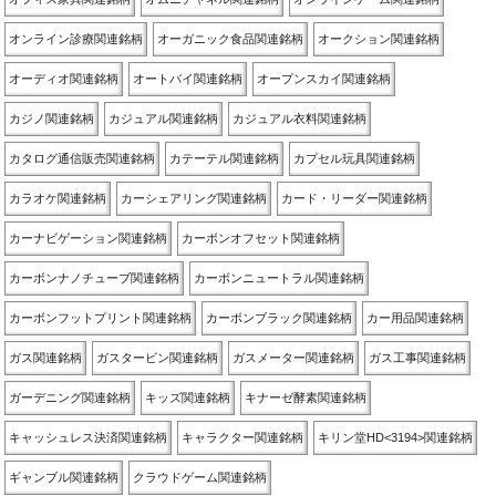
オンライン診療関連銘柄
オーガニック食品関連銘柄
オークション関連銘柄
オーディオ関連銘柄
オートバイ関連銘柄
オープンスカイ関連銘柄
カジノ関連銘柄
カジュアル関連銘柄
カジュアル衣料関連銘柄
カタログ通信販売関連銘柄
カテーテル関連銘柄
カプセル玩具関連銘柄
カラオケ関連銘柄
カーシェアリング関連銘柄
カード・リーダー関連銘柄
カーナビゲーション関連銘柄
カーボンオフセット関連銘柄
カーボンナノチューブ関連銘柄
カーボンニュートラル関連銘柄
カーボンフットプリント関連銘柄
カーボンブラック関連銘柄
カー用品関連銘柄
ガス関連銘柄
ガスタービン関連銘柄
ガスメーター関連銘柄
ガス工事関連銘柄
ガーデニング関連銘柄
キッズ関連銘柄
キナーゼ酵素関連銘柄
キャッシュレス決済関連銘柄
キャラクター関連銘柄
キリン堂HD<3194>関連銘柄
ギャンブル関連銘柄
クラウドゲーム関連銘柄