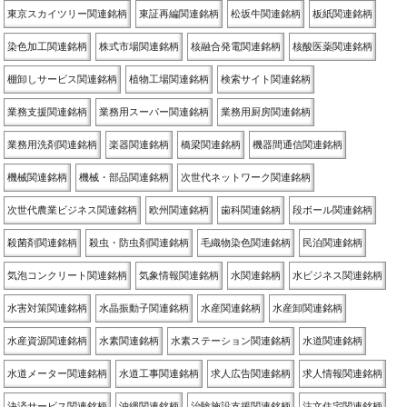
東京スカイツリー関連銘柄
東証再編関連銘柄
松坂牛関連銘柄
板紙関連銘柄
染色加工関連銘柄
株式市場関連銘柄
核融合発電関連銘柄
核酸医薬関連銘柄
棚卸しサービス関連銘柄
植物工場関連銘柄
検索サイト関連銘柄
業務支援関連銘柄
業務用スーパー関連銘柄
業務用厨房関連銘柄
業務用洗剤関連銘柄
楽器関連銘柄
橋梁関連銘柄
機器間通信関連銘柄
機械関連銘柄
機械・部品関連銘柄
次世代ネットワーク関連銘柄
次世代農業ビジネス関連銘柄
欧州関連銘柄
歯科関連銘柄
段ボール関連銘柄
殺菌剤関連銘柄
殺虫・防虫剤関連銘柄
毛織物染色関連銘柄
民泊関連銘柄
気泡コンクリート関連銘柄
気象情報関連銘柄
水関連銘柄
水ビジネス関連銘柄
水害対策関連銘柄
水晶振動子関連銘柄
水産関連銘柄
水産卸関連銘柄
水産資源関連銘柄
水素関連銘柄
水素ステーション関連銘柄
水道関連銘柄
水道メーター関連銘柄
水道工事関連銘柄
求人広告関連銘柄
求人情報関連銘柄
決済サービス関連銘柄
沖縄関連銘柄
治験施設支援関連銘柄
注文住宅関連銘柄