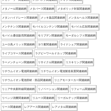
メタノール関連銘柄
メタバース関連銘柄
メタボリック対策関連銘柄
メタンハイドレート関連銘柄
メッキ薬品関連銘柄
メンタルヘルス関連銘柄
メンテナンス関連銘柄
モバイルコンテンツ関連銘柄
モバイル広告関連銘柄
モバイル通信販売関連銘柄
モリブデン関連銘柄
モーダルシフト関連銘柄
ユーロ高メリット関連銘柄
ヨウ素関連銘柄
ライドシェア関連銘柄
ライブコマース関連銘柄
ラグビーワールドカップ関連銘柄
ラーメンチェーン関連銘柄
リサイクル関連銘柄
リスキリング関連銘柄
リチウムイオン電池関連銘柄
リチウムイオン電池製造装置関連銘柄
リチウムイオン電池部材・部品関連銘柄
リニアモーターカー関連銘柄
リニア中央新幹線関連銘柄
リノベーション関連銘柄
リフォーム関連銘柄
リベンジ消費関連銘柄
リユース関連銘柄
リーガルテック関連銘柄
リース関連銘柄
レアアース関連銘柄
レアメタル関連銘柄