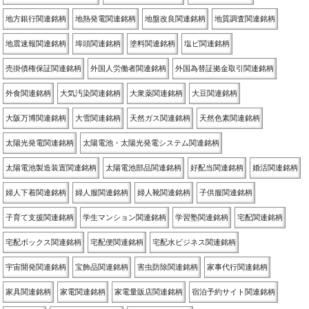
地方銀行関連銘柄
地熱発電関連銘柄
地盤改良関連銘柄
地質調査関連銘柄
地震速報関連銘柄
埠頭関連銘柄
塗料関連銘柄
塩ビ関連銘柄
売掛債権保証関連銘柄
外国人労働者関連銘柄
外国為替証拠金取引関連銘柄
外食関連銘柄
大気汚染関連銘柄
大衆薬関連銘柄
大豆関連銘柄
大阪万博関連銘柄
大雪関連銘柄
天然ガス関連銘柄
天然色素関連銘柄
太陽光発電関連銘柄
太陽電池・太陽光発電システム関連銘柄
太陽電池製造装置関連銘柄
太陽電池部品関連銘柄
好配当関連銘柄
婚活関連銘柄
婦人下着関連銘柄
婦人服関連銘柄
婦人靴関連銘柄
子供服関連銘柄
子育て支援関連銘柄
学生マンション関連銘柄
学習塾関連銘柄
宅配関連銘柄
宅配ボックス関連銘柄
宅配便関連銘柄
宅配水ビジネス関連銘柄
宇宙開発関連銘柄
宝飾品関連銘柄
害虫防除関連銘柄
家事代行関連銘柄
家具関連銘柄
家電関連銘柄
家電量販店関連銘柄
宿泊予約サイト関連銘柄