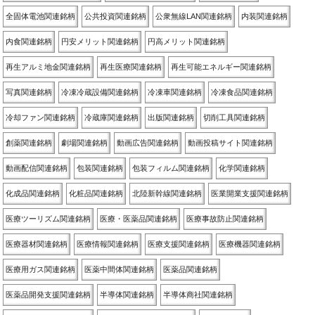
全固体電池関連銘柄
公共投資関連銘柄
公衆無線LAN関連銘柄
内装関連銘柄
内食関連銘柄
円安メリット関連銘柄
円高メリット関連銘柄
再生アルミ地金関連銘柄
再生医療関連銘柄
再生可能エネルギー関連銘柄
写真関連銘柄
冷凍冷蔵設備関連銘柄
冷凍車関連銘柄
冷凍食品関連銘柄
冷却ファン関連銘柄
冷蔵庫関連銘柄
出版関連銘柄
切削工具関連銘柄
創薬関連銘柄
劇場関連銘柄
動画広告関連銘柄
動画投稿サイト関連銘柄
動画配信関連銘柄
包装関連銘柄
包装フィルム関連銘柄
化学関連銘柄
化成品関連銘柄
化粧品関連銘柄
北陸新幹線関連銘柄
医業開業支援関連銘柄
医療ツーリズム関連銘柄
医療・医薬品関連銘柄
医療事故防止関連銘柄
医療器材関連銘柄
医療情報関連銘柄
医療支援関連銘柄
医療機器関連銘柄
医療用ガス関連銘柄
医薬中間体関連銘柄
医薬品関連銘柄
医薬品開発支援関連銘柄
半導体関連銘柄
半導体商社関連銘柄