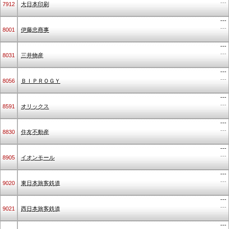
---
7912
大日本印刷
---
---
8001
伊藤忠商事
---
---
8031
三井物産
---
---
8056
ＢＩＰＲＯＧＹ
---
---
8591
オリックス
---
---
8830
住友不動産
---
---
8905
イオンモール
---
---
9020
東日本旅客鉄道
---
---
9021
西日本旅客鉄道
---