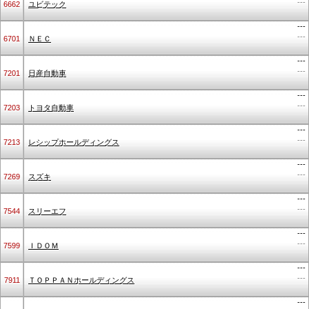
---
6662
ユビテック
---
---
6701
ＮＥＣ
---
---
7201
日産自動車
---
---
7203
トヨタ自動車
---
---
7213
レシップホールディングス
---
---
7269
スズキ
---
---
7544
スリーエフ
---
---
7599
ＩＤＯＭ
---
---
7911
ＴＯＰＰＡＮホールディングス
---