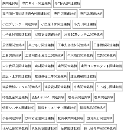
寮関連銘柄
専門サイト関連銘柄
専門商社関連銘柄
専門商社電磁環境適合性関連銘柄
専門店関連銘柄
専門誌関連銘柄
小型プリンター関連銘柄
小型原子炉関連銘柄
小売り関連銘柄
少子化対策関連銘柄
就職支援関連銘柄
尿素SCRシステム関連銘柄
居酒屋関連銘柄
巣ごもり関連銘柄
工事安全機材関連銘柄
工作機械関連銘柄
工具関連銘柄
工業用貴金属加工関連銘柄
年末商戦関連銘柄
広告関連銘柄
広告代理店関連銘柄
建材関連銘柄
建設関連銘柄
建設コンサルタント関連銘柄
建設・土木関連銘柄
建設基礎工事関連銘柄
建設機械関連銘柄
建設機械レンタル関連銘柄
建設資材関連銘柄
弁当関連銘柄
引っ越し関連銘柄
待機児童関連銘柄
後払い(BNPL)関連銘柄
後発薬関連銘柄
復興関連銘柄
情報システム関連銘柄
情報セキュリティ関連銘柄
情報配信関連銘柄
手芸関連銘柄
技術者派遣関連銘柄
投資事業関連銘柄
投資銀行関連銘柄
抗がん剤関連銘柄
抗体医薬関連銘柄
抗菌関連銘柄
持ち帰り寿司関連銘柄