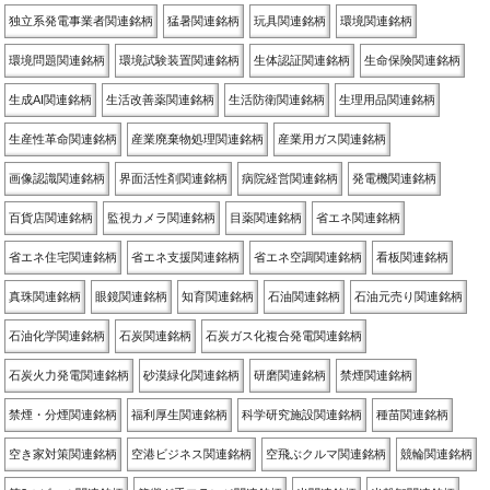
独立系発電事業者関連銘柄
猛暑関連銘柄
玩具関連銘柄
環境関連銘柄
環境問題関連銘柄
環境試験装置関連銘柄
生体認証関連銘柄
生命保険関連銘柄
生成AI関連銘柄
生活改善薬関連銘柄
生活防衛関連銘柄
生理用品関連銘柄
生産性革命関連銘柄
産業廃棄物処理関連銘柄
産業用ガス関連銘柄
画像認識関連銘柄
界面活性剤関連銘柄
病院経営関連銘柄
発電機関連銘柄
百貨店関連銘柄
監視カメラ関連銘柄
目薬関連銘柄
省エネ関連銘柄
省エネ住宅関連銘柄
省エネ支援関連銘柄
省エネ空調関連銘柄
看板関連銘柄
真珠関連銘柄
眼鏡関連銘柄
知育関連銘柄
石油関連銘柄
石油元売り関連銘柄
石油化学関連銘柄
石炭関連銘柄
石炭ガス化複合発電関連銘柄
石炭火力発電関連銘柄
砂漠緑化関連銘柄
研磨関連銘柄
禁煙関連銘柄
禁煙・分煙関連銘柄
福利厚生関連銘柄
科学研究施設関連銘柄
種苗関連銘柄
空き家対策関連銘柄
空港ビジネス関連銘柄
空飛ぶクルマ関連銘柄
競輪関連銘柄