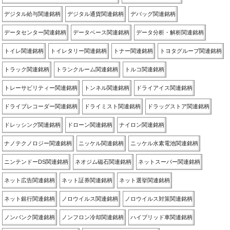
デジタル給与関連銘柄
デジタル通貨関連銘柄
デバッグ関連銘柄
データセンター関連銘柄
データベース関連銘柄
データ分析・解析関連銘柄
トイレ関連銘柄
トイレタリー関連銘柄
トナー関連銘柄
トヨタグループ関連銘柄
トラック関連銘柄
トランクルーム関連銘柄
トルコ関連銘柄
トレーサビリティー関連銘柄
トンネル関連銘柄
ドライアイス関連銘柄
ドライブレコーダー関連銘柄
ドライミスト関連銘柄
ドラッグストア関連銘柄
ドレッシング関連銘柄
ドローン関連銘柄
ナイロン関連銘柄
ナノテクノロジー関連銘柄
ニッケル関連銘柄
ニッケル水素電池関連銘柄
ニンテンドーDS関連銘柄
ネオジム磁石関連銘柄
ネットスーパー関連銘柄
ネット広告関連銘柄
ネット証券関連銘柄
ネット選挙関連銘柄
ネット銀行関連銘柄
ノロウイルス関連銘柄
ノロウイルス対策関連銘柄
ノンバンク関連銘柄
ノンフロン冷却関連銘柄
ハイブリッド車関連銘柄