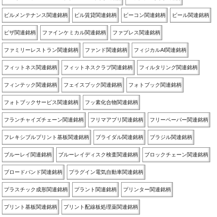
ビルメンテナンス関連銘柄
ビル賃貸関連銘柄
ビーコン関連銘柄
ビール関連銘柄
ピザ関連銘柄
ファインケミカル関連銘柄
ファブレス関連銘柄
ファミリーレストラン関連銘柄
ファンド関連銘柄
フィジカルAI関連銘柄
フィットネス関連銘柄
フィットネスクラブ関連銘柄
フィルタリング関連銘柄
フィンテック関連銘柄
フェイスブック関連銘柄
フォトブック関連銘柄
フォトブックサービス関連銘柄
フッ素化合物関連銘柄
フランチャイズチェーン関連銘柄
フリマアプリ関連銘柄
フリーペーパー関連銘柄
フレキシブルプリント基板関連銘柄
ブライダル関連銘柄
ブラジル関連銘柄
ブルーレイ関連銘柄
ブルーレイディスク検査関連銘柄
ブロックチェーン関連銘柄
ブロードバンド関連銘柄
プラグイン電気自動車関連銘柄
プラスチック成形関連銘柄
プラント関連銘柄
プリンター関連銘柄
プリント基板関連銘柄
プリント配線板処理薬関連銘柄