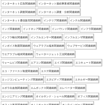
インターネット広告関連銘柄
インターネット接続事業者関連銘柄
インターネット調査関連銘柄
インターネット調査・分析関連銘柄
インターネット通信販売関連銘柄
インテリア関連銘柄
インテル関連銘柄
インド関連銘柄
インドネシア関連銘柄
インバウンド関連銘柄
インフラ関連銘柄
インフラ輸出関連銘柄
インフルエンサー関連銘柄
インフルエンザ関連銘柄
インボイス制度関連銘柄
ウェアラブル端末関連銘柄
ウェブサービス関連銘柄
ウエアラブル端末関連銘柄
ウォータージェット工法関連銘柄
ウォームビズ関連銘柄
エアコン関連銘柄
エイズ関連銘柄
エコキュート関連銘柄
エコ・ファースト制度関連銘柄
エステ関連銘柄
エッジコンピューティング関連銘柄
エヌビディア関連銘柄
エネルギー関連銘柄
エボラ出血熱関連銘柄
エムポックス関連銘柄
エレベーター関連銘柄
エンジニアリング関連銘柄
オイルサンド・シェール関連銘柄
オフィス関連銘柄
オフィス家具関連銘柄
オムニチャネル関連銘柄
オンラインゲーム関連銘柄