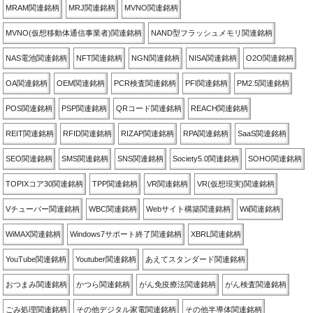
MRAM関連銘柄
MRJ関連銘柄
MVNO関連銘柄
MVNO(仮想移動体通信事業者)関連銘柄
NAND型フラッシュメモリ関連銘柄
NAS電池関連銘柄
NFT関連銘柄
NGN関連銘柄
NISA関連銘柄
O2O関連銘柄
OA関連銘柄
OEM関連銘柄
PCR検査関連銘柄
PFI関連銘柄
PM2.5関連銘柄
POS関連銘柄
PSP関連銘柄
QRコード関連銘柄
REACH関連銘柄
REIT関連銘柄
RFID関連銘柄
RIZAP関連銘柄
RPA関連銘柄
SaaS関連銘柄
SEO関連銘柄
SMS関連銘柄
SNS関連銘柄
Society5.0関連銘柄
SOHO関連銘柄
TOPIXコア30関連銘柄
TPP関連銘柄
VR関連銘柄
VR(仮想現実)関連銘柄
Vチューバー関連銘柄
WBC関連銘柄
Webサイト構築関連銘柄
Wii関連銘柄
WiMAX関連銘柄
Windows7サポート終了関連銘柄
XBRL関連銘柄
YouTube関連銘柄
Youtuber関連銘柄
あえてスタンダード関連銘柄
おつまみ関連銘柄
かつら関連銘柄
がん免疫療法関連銘柄
がん検査関連銘柄
ごみ処理関連銘柄
その他デジタル家電関連銘柄
その他半導体関連銘柄