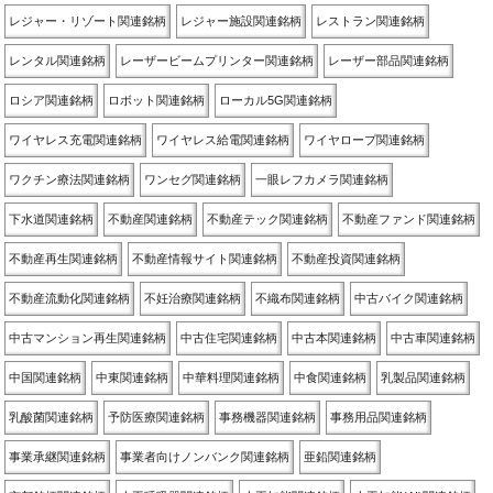
レジャー・リゾート関連銘柄
レジャー施設関連銘柄
レストラン関連銘柄
レンタル関連銘柄
レーザービームプリンター関連銘柄
レーザー部品関連銘柄
ロシア関連銘柄
ロボット関連銘柄
ローカル5G関連銘柄
ワイヤレス充電関連銘柄
ワイヤレス給電関連銘柄
ワイヤロープ関連銘柄
ワクチン療法関連銘柄
ワンセグ関連銘柄
一眼レフカメラ関連銘柄
下水道関連銘柄
不動産関連銘柄
不動産テック関連銘柄
不動産ファンド関連銘柄
不動産再生関連銘柄
不動産情報サイト関連銘柄
不動産投資関連銘柄
不動産流動化関連銘柄
不妊治療関連銘柄
不織布関連銘柄
中古バイク関連銘柄
中古マンション再生関連銘柄
中古住宅関連銘柄
中古本関連銘柄
中古車関連銘柄
中国関連銘柄
中東関連銘柄
中華料理関連銘柄
中食関連銘柄
乳製品関連銘柄
乳酸菌関連銘柄
予防医療関連銘柄
事務機器関連銘柄
事務用品関連銘柄
事業承継関連銘柄
事業者向けノンバンク関連銘柄
亜鉛関連銘柄