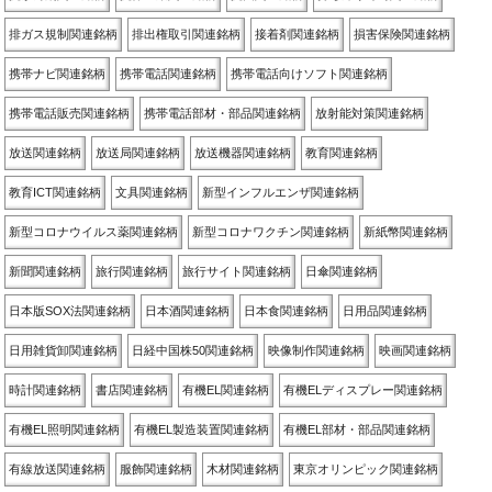
排ガス規制関連銘柄
排出権取引関連銘柄
接着剤関連銘柄
損害保険関連銘柄
携帯ナビ関連銘柄
携帯電話関連銘柄
携帯電話向けソフト関連銘柄
携帯電話販売関連銘柄
携帯電話部材・部品関連銘柄
放射能対策関連銘柄
放送関連銘柄
放送局関連銘柄
放送機器関連銘柄
教育関連銘柄
教育ICT関連銘柄
文具関連銘柄
新型インフルエンザ関連銘柄
新型コロナウイルス薬関連銘柄
新型コロナワクチン関連銘柄
新紙幣関連銘柄
新聞関連銘柄
旅行関連銘柄
旅行サイト関連銘柄
日傘関連銘柄
日本版SOX法関連銘柄
日本酒関連銘柄
日本食関連銘柄
日用品関連銘柄
日用雑貨卸関連銘柄
日経中国株50関連銘柄
映像制作関連銘柄
映画関連銘柄
時計関連銘柄
書店関連銘柄
有機EL関連銘柄
有機ELディスプレー関連銘柄
有機EL照明関連銘柄
有機EL製造装置関連銘柄
有機EL部材・部品関連銘柄
有線放送関連銘柄
服飾関連銘柄
木材関連銘柄
東京オリンピック関連銘柄