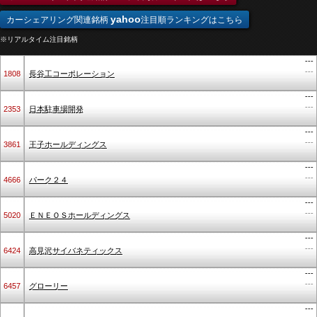
yahoo
カーシェアリング関連銘柄
注目順ランキングはこちら
※リアルタイム注目銘柄
---
---
1808
長谷工コーポレーション
---
---
2353
日本駐車場開発
---
---
3861
王子ホールディングス
---
---
4666
パーク２４
---
---
5020
ＥＮＥＯＳホールディングス
---
---
6424
高見沢サイバネティックス
---
---
6457
グローリー
---