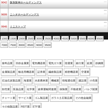
---
9042
阪急阪神ホールディングス
---
---
9699
ニシオホールディングス
---
---
9946
ミニストップ
1000
1500
2000
2500
3000
3500
4000
4500
5000
5500
6000
6500
7000
7500
8000
8500
9000
9500
業種別
食料品業
非鉄金属業
電気機器業
電気ガス業
陸運業
銀行業
鉱業
鉄鋼業
金属製品業
輸送用機器業
証券業
繊維製品業
精密機器業
空運業
石油石炭製品業
海運業
水産農林業
機械業
情報通信業
建設業
小売業
卸売業
医薬品業
化学業
倉庫運輸関連業
保険業
不動産業
パルプ紙業
チャート業
サービス業
ゴム製品業
ガラス土石製品業
その他金融業
その他製品業
REIT業
ETF業