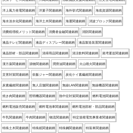
洋上風力発電関連銘柄
洋菓子関連銘柄
海外挙式関連銘柄
海底資源関連銘柄
海水淡水化関連銘柄
海洋土木関連銘柄
海運関連銘柄
消波ブロック関連銘柄
消費税増税メリット関連銘柄
消費者金融関連銘柄
消防関連銘柄
液晶テレビ関連銘柄
液晶ディスプレー関連銘柄
液晶製造装置関連銘柄
液晶部材・部品関連銘柄
清掃用品関連銘柄
清涼飲料関連銘柄
港湾運送関連銘柄
漢方薬関連銘柄
漬物関連銘柄
潤滑油関連銘柄
火山噴火関連銘柄
災害対策関連銘柄
炊飯ジャー関連銘柄
炭化ケイ素繊維関連銘柄
炭素繊維関連銘柄
無人店舗関連銘柄
無線LAN関連銘柄
無線機器関連銘柄
焼き肉関連銘柄
照明機器関連銘柄
熱中症対策関連銘柄
燃料電池関連銘柄
燃料電池販売関連銘柄
燃料電池車関連銘柄
燃料電池部材・部品関連銘柄
牛乳関連銘柄
牛肉関連銘柄
物流関連銘柄
特定規模電気事業者関連銘柄
特殊土木関連銘柄
特殊紙関連銘柄
特殊鋼関連銘柄
特装車関連銘柄