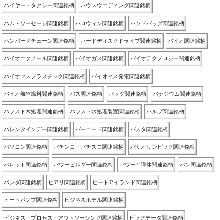
ハイヤー・タクシー関連銘柄
ハウスウエディング関連銘柄
ハム・ソーセージ関連銘柄
ハロウィン関連銘柄
ハンドバッグ関連銘柄
ハンバーグチェーン関連銘柄
ハードディスクドライブ関連銘柄
バイオ関連銘柄
バイオエタノール関連銘柄
バイオガス関連銘柄
バイオテクノロジー関連銘柄
バイオマスプラスチック関連銘柄
バイオマス発電関連銘柄
バイオ航空燃料関連銘柄
バス関連銘柄
バッグ関連銘柄
バナジウム関連銘柄
バラスト水処理関連銘柄
バラスト水処理装置関連銘柄
バルブ関連銘柄
バレンタインデー関連銘柄
バーコード関連銘柄
パスタ関連銘柄
パソコン関連銘柄
パチンコ・パチスロ関連銘柄
パリオリンピック関連銘柄
パレット関連銘柄
パワービルダー関連銘柄
パワー半導体関連銘柄
パン関連銘柄
パンダ関連銘柄
ヒアリ関連銘柄
ヒートアイランド関連銘柄
ヒートポンプ関連銘柄
ビジネスホテル関連銘柄
ビジネス・プロセス・アウトソーシング関連銘柄
ビッグデータ関連銘柄