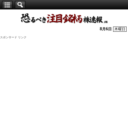
【仕
手
株】
8
6
月
日
木曜日
恐
スポンサード リンク
る
べ
き
注
目
銘
柄
株
速
報