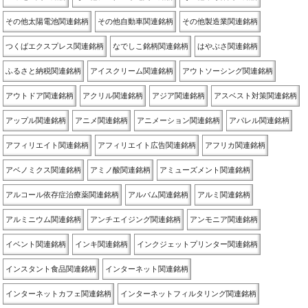
その他太陽電池関連銘柄
その他自動車関連銘柄
その他製造業関連銘柄
つくばエクスプレス関連銘柄
なでしこ銘柄関連銘柄
はやぶさ関連銘柄
ふるさと納税関連銘柄
アイスクリーム関連銘柄
アウトソーシング関連銘柄
アウトドア関連銘柄
アクリル関連銘柄
アジア関連銘柄
アスベスト対策関連銘柄
アップル関連銘柄
アニメ関連銘柄
アニメーション関連銘柄
アパレル関連銘柄
アフィリエイト関連銘柄
アフィリエイト広告関連銘柄
アフリカ関連銘柄
アベノミクス関連銘柄
アミノ酸関連銘柄
アミューズメント関連銘柄
アルコール依存症治療薬関連銘柄
アルバム関連銘柄
アルミ関連銘柄
アルミニウム関連銘柄
アンチエイジング関連銘柄
アンモニア関連銘柄
イベント関連銘柄
インキ関連銘柄
インクジェットプリンター関連銘柄
インスタント食品関連銘柄
インターネット関連銘柄
インターネットカフェ関連銘柄
インターネットフィルタリング関連銘柄