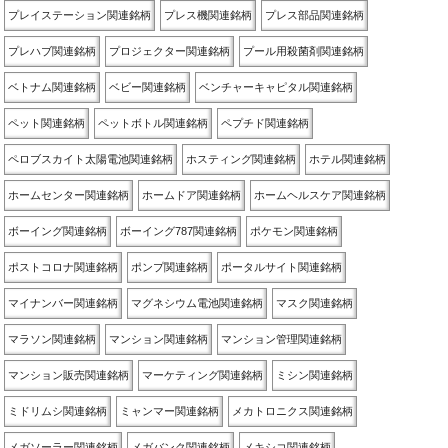
プレイステーション関連銘柄
プレス機関連銘柄
プレス部品関連銘柄
プレハブ関連銘柄
プロジェクター関連銘柄
プール用殺菌剤関連銘柄
ベトナム関連銘柄
ベビー関連銘柄
ベンチャーキャピタル関連銘柄
ペット関連銘柄
ペットボトル関連銘柄
ペプチド関連銘柄
ペロブスカイト太陽電池関連銘柄
ホスティング関連銘柄
ホテル関連銘柄
ホームセンター関連銘柄
ホームドア関連銘柄
ホームヘルスケア関連銘柄
ボーイング関連銘柄
ボーイング787関連銘柄
ポケモン関連銘柄
ポストコロナ関連銘柄
ポンプ関連銘柄
ポータルサイト関連銘柄
マイナンバー関連銘柄
マグネシウム電池関連銘柄
マスク関連銘柄
マラソン関連銘柄
マンション関連銘柄
マンション管理関連銘柄
マンション販売関連銘柄
マーケティング関連銘柄
ミシン関連銘柄
ミドリムシ関連銘柄
ミャンマー関連銘柄
メカトロニクス関連銘柄
メガソーラー関連銘柄
メガバンク関連銘柄
メキシコ関連銘柄