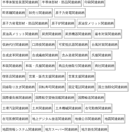
半導体製造装置関連銘柄
半導体部材・部品関連銘柄
印刷関連銘柄
即席麺関連銘柄
卸売り関連銘柄
原子力発電関連銘柄
原子力発電部材・部品関連銘柄
原子炉関連銘柄
原油安メリット関連銘柄
原油高メリット関連銘柄
厨房関連銘柄
厨房機器関連銘柄
厳冬対策関連銘柄
収納代行関連銘柄
口蹄疫関連銘柄
可変抵抗器関連銘柄
台風対策関連銘柄
合成皮革関連銘柄
合成繊維関連銘柄
含み資産関連銘柄
呉服関連銘柄
和装関連銘柄
和装・呉服関連銘柄
商品先物取引関連銘柄
商社関連銘柄
喫茶店関連銘柄
営業・販売支援関連銘柄
営業支援関連銘柄
回線取り次ぎ関連銘柄
回転寿司関連銘柄
固定電話関連銘柄
国土強靱化関連銘柄
国際優良株関連銘柄
国際航空貨物混載関連銘柄
国際輸送関連銘柄
土壌汚染関連銘柄
土木関連銘柄
土木機械関連銘柄
在宅勤務関連銘柄
在宅医療関連銘柄
地上デジタル放送関連銘柄
地価公示関連銘柄
地図関連銘柄
地図情報システム関連銘柄
地方スーパー関連銘柄
地方創生関連銘柄