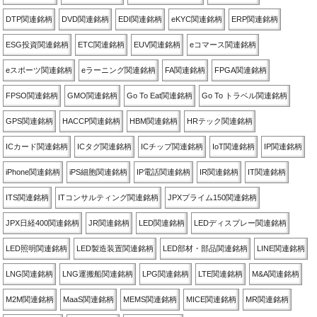
DTP関連銘柄
DVD関連銘柄
EDI関連銘柄
eKYC関連銘柄
ERP関連銘柄
ESG投資関連銘柄
ETC関連銘柄
EUV関連銘柄
eコマース関連銘柄
eスポーツ関連銘柄
eラーニング関連銘柄
FA関連銘柄
FPGA関連銘柄
FPSO関連銘柄
GMO関連銘柄
Go To Eat関連銘柄
Go To トラベル関連銘柄
GPS関連銘柄
HACCP関連銘柄
HBM関連銘柄
HRテック関連銘柄
ICカード関連銘柄
ICタグ関連銘柄
ICチップ関連銘柄
IoT関連銘柄
IP関連銘柄
iPhone関連銘柄
iPS細胞関連銘柄
IP電話関連銘柄
IR関連銘柄
IT関連銘柄
ITS関連銘柄
ITコンサルティング関連銘柄
JPXプライム150関連銘柄
JPX日経400関連銘柄
JR関連銘柄
LED関連銘柄
LEDディスプレー関連銘柄
LED照明関連銘柄
LED製造装置関連銘柄
LED部材・部品関連銘柄
LINE関連銘柄
LNG関連銘柄
LNG運搬船関連銘柄
LPG関連銘柄
LTE関連銘柄
M&A関連銘柄
M2M関連銘柄
MaaS関連銘柄
MEMS関連銘柄
MICE関連銘柄
MR関連銘柄