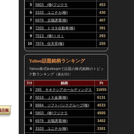
5
5803 (株)フジクラ
453
6
3103 ユニチカ(株)
430
7
6976 太陽誘電(株)
407
8
7203 トヨタ自動車(株)
391
9
7013 (株)ＩＨＩ
293
10
7974 任天堂(株)
255
Yahoo話題銘柄ランキング
Yahoo株式textreamで話題の株式銘柄のトピッ
ク数ランキング
（過去3日）
ﾗﾝｸ
銘柄
Pt
1
285 キオクシアホールディングス
11655
(株)
2
5016 ＪＸ金属(株)
6131
3
9984 ソフトバンクグループ(株)
4533
掲示板
4
5803 (株)フジクラ
4505
5
6976 太陽誘電(株)
3402
6
3103 ユニチカ(株)
3301