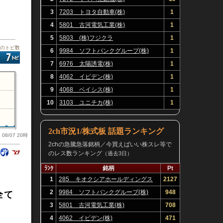
3
7203 トヨタ自動車(株)
1
4
5801 古河電気工業(株)
1
5
5803 (株)フジクラ
1
板のトピ数
6
9984 ソフトバンクグループ(株)
1
7
6976 太陽誘電(株)
1
8
4062 イビデン(株)
1
9
4068 ベイシス(株)
1
10
3103 ユニチカ(株)
1
2ch市況1/株式板 話題ランキング
08/07 20時
2chの急騰急落銘柄／今買えばいい株スレ等で
のレス数ランキング
（過去3日）
ﾗﾝｸ
銘柄
Pt
1
285 キオクシアホールディングス
2127
(株)
2
9984 ソフトバンクグループ(株)
948
全て
3
5801 古河電気工業(株)
708
4
4062 イビデン(株)
471