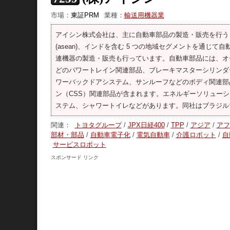
市場：
東証PRM
業種：
輸送用機器業
アイシン株式会社は、主に自動車部品の製造・販売を行う
(asean)、インドを含む 5 つの地域セグメントを通
連機器の製造・販売も行っています。自動車部品には、オー
どのパワートレイン関連部品、ブレーキマスターシリンダ
ワーバックドアシステム、サンルーフなどのボディ関連部
ン（CSS）関連部品が含まれます。エネルギーソリュー
ステム、シャワートイレなどがあります。同社はブラジル
関連：
トヨタグループ
/
JPX日経400
/
TPP
/
アジア
/
アフ
部材・部品
/
自動車電子化
/
電気自動車
/
介護ロボット
/
自
サービスロボット
スポンサード リンク