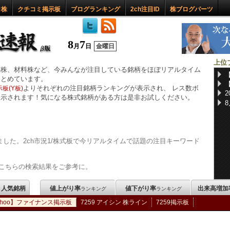
ロ株
クチコミ掲示板
ブログランキング
2ch注目ID
株ブログパーツ
8
7
月
日
金曜日
上位
惑株、材料株など、今みんなが注目している銘柄をほぼリアルタイム
まとめています。
よりそれぞれの注目銘柄ランキングが表示され、 レス数ボ
板(Y板)
表示されます！気になる株式銘柄がある方は是非お試しください。
した。2ch市況1/株式板で今リアルタイムで話題の注目キーワード
こちらの検索結果をご参考に。
m 人気銘柄
値上がり率
値下がり率
出来高増加
ランキング
ランキング
ahoo】ファイナンス掲示板
7259 アイシン 株ライン
7259掲示板