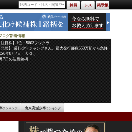
銘柄
レス
掲示板
ブログ新着情報
【注目株】1位：5803フジクラ
【悲報】 週刊少年ジャンプさん、最大発行部数653万部から急降
下でついに「100万部」を割ってしまうｗｗｗｗｗ
2026年8月7日 大引け
8月7日の注目銘柄
率
出来高減少率
ランキング
ランキング