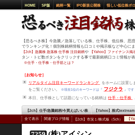
HOME
SP版
銘柄一覧
IPO新規公開株
怪しい低位株ボ
【恐るべき株】今急騰／急落している株、仕手株、低位株、思
でランキング化！個別株銘柄情報も口コミや掲示板など中心に
や
【2ch】急騰株 急落株 仕手株 注目銘柄
【Yahoo】ファイナンス掲示
タン・トピ数ボタンをクリックする事で最新銘柄口コミ情報が
※
仕手・仕手株・仕手筋とは？
［お知らせ］
リアルタイム注目キーワードランキング
をホームに設置しま
フジクラ
をご覧ください。
※現在1位のキーワードは『
』です
本日、仕手株として話題になっている銘柄は
仕手・仕手株
【2ch】仕手/急騰銘柄/今買えばいい株
【Yahoo】株式textrea
全て表示
関連ブログ情報
【Y
【2ch】市況１/株式板（5ch）
(株)アイシン
7259