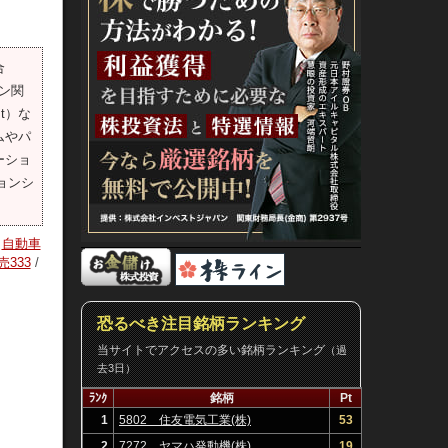
合
ン関
t）な
ムやパ
ーショ
ョンシ
自動車
売333
/
恐るべき注目銘柄ランキング
当サイトでアクセスの多い銘柄ランキング
（過
去3日）
ﾗﾝｸ
銘柄
Pt
1
5802 住友電気工業(株)
53
2
7272 ヤマハ発動機(株)
19