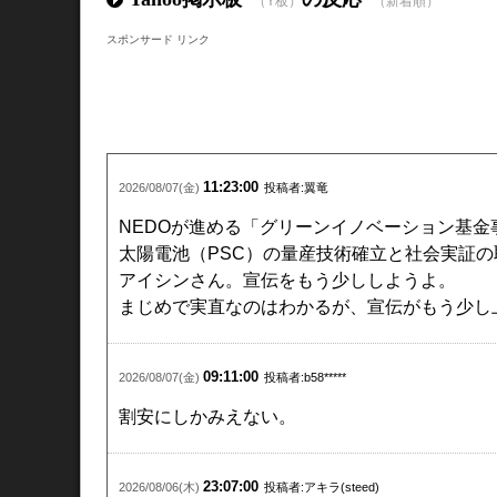
（Y板）
（新着順）
スポンサード リンク
11:23:00
2026/08/07(金)
投稿者:翼竜
NEDOが進める「グリーン
イノベーション
基金
太陽電池
（PSC）の量産技術確立と社会実証
アイシン
さん。宣伝をもう少ししようよ。
まじめで実直なのはわかるが、宣伝がもう少し
09:11:00
2026/08/07(金)
投稿者:b58*****
割安にしかみえない。
23:07:00
2026/08/06(木)
投稿者:アキラ(steed)