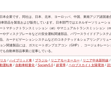
日本企業です。同社は、日本、北米、ヨーロッパ、中国、東南アジア諸国連
じて自動車部品を製造および販売しています。日本部門ではエネルギーソリューショ
トマチックトランスミッション（at）やマニュアルトランスミッション（m
ーやディスクブレーキなどの安全運転関連部品、パワースライドドアシステ
品、カーナビゲーションシステムなどのコネクテッド＆シェアリングソリュ
ション関連製品には、ガスヒートポンプエアコン（GHP）、コージェネレーシ
でも自動車部品事業に従事している。
リカ
/
ハイブリッド車
/
ブラジル
/
リニアモーターカー
/
リニア中央新幹線
/
動運転車
/
自動車軽量化
/
Society5.0
/
超電導
/
ペロブスカイト太陽電池
/
読