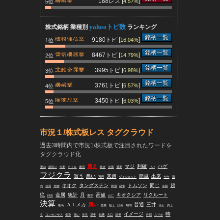
機械業
188レス [
]
4.57%
5位
yahooトピ数
株式銘柄 業種別
ランキング
銘柄一覧
情報通信業
9180トピ [
]
16.04%
1位
銘柄一覧
電気機器業
8467トピ [
]
14.79%
2位
銘柄一覧
非鉄金属業
3995トピ [
]
6.98%
3位
銘柄一覧
機械業
3761トピ [
]
6.57%
4位
銘柄一覧
医薬品業
3450トピ [
]
6.03%
5位
市況１/株式板レス タグクラウド
過去3時間内で市況1/株式板で注目されたワードを
タグクラウド化
買え
マジ
利確
ハゲ
理由
損切り
今期
ＦＩＧ
復活
跨ぎ
次第
通期
リバ
フジクラ
買う
悪い
来週
簡単
出来
万円
ダイジェット
今年
国
キオク
タングステン
トムソン
同じ
超
内
信用
先物
韓国
経常
余裕
絶
金属
統計
月
高値
キオクシア
リクルート
好決
数字
おに
決算
ＡＩメカ
買い
普通
三井
最高
急騰
超え
計画
期間
流石
買え
イメージ
時
る
コンセンサス
個別
強い
先生
場中
結構
大口
証券
分割
スマホ