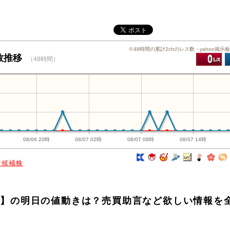
※48時間の累計2chのレス数・yahoo掲示
稿数推移
（48時間）
08/06 20時
08/07 02時
08/07 08時
08/07 14時
け候補株
シン】の明日の値動きは？売買助言など欲しい情報を