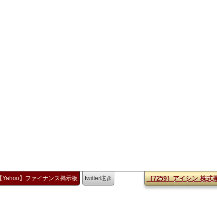
【Yahoo】ファイナンス掲示板
twitter呟き
［7259］アイシン 株式