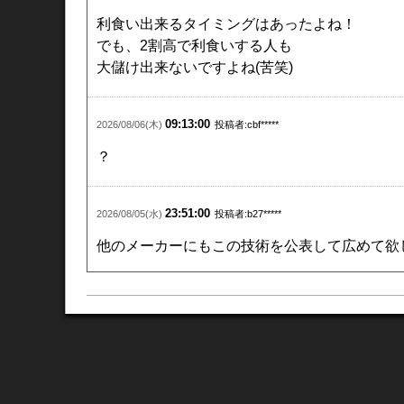
利食い出来るタイミングはあったよね！
でも、2割高で利食いする人も
大儲け出来ないですよね(苦笑)
09:13:00
2026/08/06(木)
投稿者:cbf*****
？
23:51:00
2026/08/05(水)
投稿者:b27*****
他のメーカーにもこの技術を公表して広めて欲
23:46:00
2026/08/05(水)
投稿者:b27*****
WBS見たよ。社内の動く被写体を検知し知ら
21:18:00
2026/08/05(水)
投稿者:kmavygjmeae