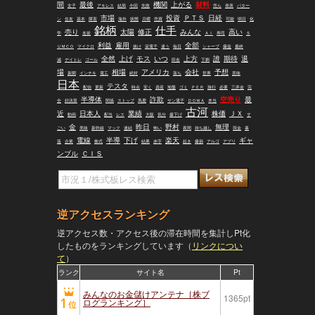
間
最後
機関
上がる
材料
女子
アキレス
結局
今回
失敗
売ら
発表
パター
市場
投資
ＰＴＳ
日経
ン
住友
基本
障害
海外
状態
月曜
売買
可能
明日
化
銘柄
仕手
売り
太陽
修正
みんな
高い
学
名前
ＡＩ
寿司
Ｓ
利益
雇用
全部
ＵＭＣＯ
マイクロ
抜け
栄電子
違う
毎日
シャープ
爆益
最終
全然
上げ
モス
いつ
上方
誰
期待
退
減
デイトレ
ゴール
田舎
下痢
場
相場
アメリカ
会社
予想
新聞
インチキ
電工
絶対
落ち
世界
意味
日本
テスタ
配信
更新
時点
安く
資産
地盤
ゴミ
ＰＥＲ
旅行
必要
三井金
完
半導体
詐欺
空売り
最
全
好決算
関係
ストップ
馬鹿
サン電子
ＤＯＷＡ
本当
古河
近
日本人
業績
株価
ＪＸ
動画
配当
レス
大阪
気分
爆下げ
す
金
昨日
野村
無理
ごい
美味
新幹線
マック
連結
怖い
夜間
持ち越し
現金
暴
電線
半導
下げ
楽天
ギャ
落
企業
株式
結果
赤字
起き
爆損
アルゴ
アプリ
ンブル
ＣＩＳ
逆アクセスランキング
逆アクセス数・アクセス後の滞在時間を集計しPt化
したものをランキングしています（
リンクについ
て
）
ランク
サイト名
Pt
みんなのお金儲けアンテナ［株ブ
1365pt
ログランキング］