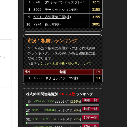
7
6740 (株)ジャパンディスプレイ
3271
8
3905 データセクション(株)
3158
9
5801 古河電気工業(株)
3155
10
7974 任天堂(株)
3091
市況１板勢いランキング
２ｃｈ市況１板内に専用スレのある株式銘柄
のランキング。レスの勢いがある銘柄順に並
イト
び替えています。
（参考：
２ちゃんねる全板・勢いランキング
）
ﾗﾝｸ
銘柄
Pt
1
4565 ネクセラファーマ(株)
13
2chレス数
株式銘柄 関連銘柄別
ランキング
銘柄一覧
JPX日経400関
2380レス [
]
2.96%
1位
連銘柄
銘柄一覧
読売333関連銘
1593レス [
]
1.98%
2位
柄
銘柄一覧
スマートグリッ
1387レス [
]
1.73%
3位
ド関連銘柄
銘柄一覧