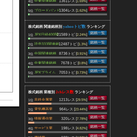
中東関連銘柄
1361レス [
]
1.69%
4位
銘柄一覧
ブロードバンド
1304レス [
]
1.62%
5位
関連銘柄
yahooトピ数
株式銘柄 関連銘柄別
ランキング
銘柄一覧
JPX日経400関
21589トピ [
]
2.24%
1位
連銘柄
銘柄一覧
読売333関連銘
12487トピ [
]
1.3%
2位
柄
銘柄一覧
中国関連銘柄
8736トピ [
]
0.91%
3位
銘柄一覧
中東関連銘柄
7678トピ [
]
0.8%
4位
銘柄一覧
JPXプライム
7053トピ [
]
0.73%
5位
150関連銘柄
2chレス数
株式銘柄 業種別
ランキング
銘柄一覧
非鉄金属業
1213レス [
]
29.5%
1位
銘柄一覧
電気機器業
964レス [
]
23.44%
2位
銘柄一覧
情報通信業
320レス [
]
7.78%
3位
銘柄一覧
サービス業
198レス [
]
4.82%
4位
銘柄一覧