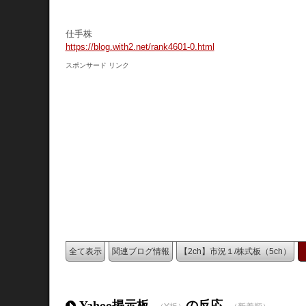
仕手株
https://blog.with2.net/rank4601-0.html
スポンサード リンク
全て表示
関連ブログ情報
【2ch】市況１/株式板（5ch）
Yahoo掲示板
の反応