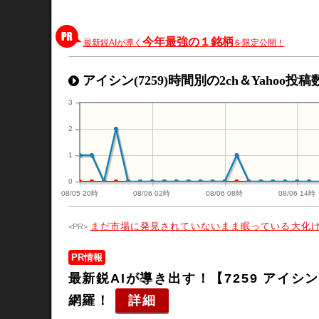
今年最強の１銘柄
最新鋭AIが導く
を限定公開！
アイシン(7259)時間別の2ch＆Yahoo投
3
2
1
0
08/05 20時
08/06 02時
08/06 08時
08/06 14時
まだ市場に発見されていないまま眠っている大化
PR情報
最新鋭AIが導き出す！【7259 アイ
網羅！
詳細