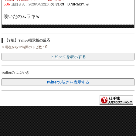
536
:山師さん：2026/04/22(水)
08:53:09
ID:NIF3rlSY.net
嗅いだのムラキｗ
【Y板】Yahoo掲示板の反応
0
※現在から12時間のトピ数：
twitterのつぶやき