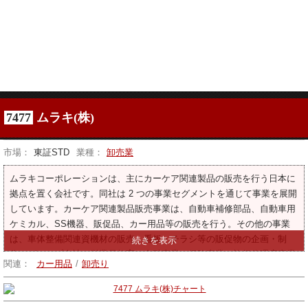
7477
ムラキ(株)
市場：
東証STD
業種：
卸売業
ムラキコーポレーションは、主にカーケア関連製品の販売を行う日本に
拠点を置く会社です。同社は 2 つの事業セグメントを通じて事業を展開
しています。カーケア関連製品販売事業は、自動車補修部品、自動車用
ケミカル、SS機器、販促品、カー用品等の販売を行う。その他の事業
は、車体整備関連資機材の販売、看板・チラシ等の販促物の企画・制
作、グループ会社の従業員教育、金融事業、保険事業、旅行代理店事業
関連：
カー用品
/
卸売り
等を行っております。