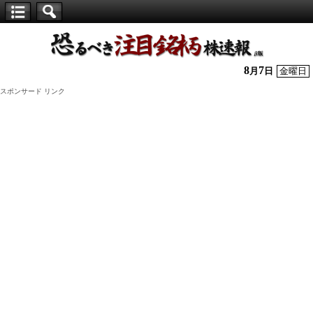
【仕
手
株】
8
7
月
日
金曜日
恐
スポンサード リンク
る
べ
き
注
目
銘
柄
株
速
報