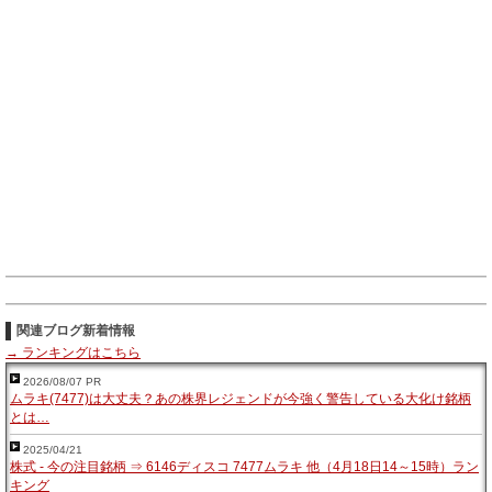
関連ブログ新着情報
→ ランキングはこちら
2026/08/07 PR
ムラキ(7477)は大丈夫？あの株界レジェンドが今強く警告している大化け銘柄
とは…
2025/04/21
株式 - 今の注目銘柄 ⇒ 6146ディスコ 7477ムラキ 他（4月18日14～15時）ラン
キング