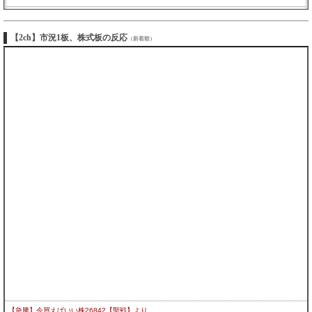
【2ch】市況1板、株式板の反応
（新着順）
【急騰】今買えばいい株26842【聖戦】
より