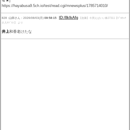
者★]
https://hayabusa9.5ch.io/test/read.cgi/mnewsplus/1785714010/
ID:/8kIkAfg
828 :山師さん：2026/08/03(月)
09:58:15
【急騰】今買えばいい株27311【ﾋﾟｶﾁｭｳ
介入ﾔﾄﾞﾗﾝ】 より
井上
和香老けたな