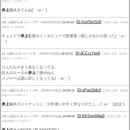
柄報告スレ19384 より
井上
陽水きてんね(´・ω・`)
ID:XuVDsOt20
182 :山師さん＠トレード中：2026/07/27(月)
10:04:10
【速報】急騰・急落銘
柄報告スレ19369より
チュニドラ
井上
監督のインタビューで部屋真っ暗にされたの笑った(´・ω・
｀)
ID:dCCcLYbn0
24 :山師さん＠トレード中 ：2026/07/26(日)
18:20:01
【速報】急騰・急落銘
柄報告スレ19368 より
だんだんやきう見なくなってる
巨人のエースが
井上
？誰やねん
メジャーは逆に詳しくなってる(´・ω・`)
ID:uPop33dc0
511 :山師さん＠トレード中 ：2026/07/25(土)
16:50:11
【速報】急騰・急落銘
柄報告スレ19366 より
井上
陽水のジャケットに「少年老いやすく学なりがたし」(´･ω･｀)ほほう
ID:KKSomN4w0
259 :山師さん＠トレード中 ：2026/07/24(金)
20:06:05
【速報】急騰・急
落銘柄報告スレ19365より
井上
陽水のMAKE-UP-SHADOWは