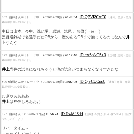
ID:QPVl2CVC0
882 :山師さん＠トレード中 ：2026/07/20(月)
20:44:34
【速報】急騰・急落
銘柄報告スレ19352 より
中日は山本、今中、洗い場、岩瀬、浅尾 、矢野(´・ω・`)
監督適齢期で名選手だたOBから、歴のあるOBまで揃ってるのになんで
井
上
なんや
ID:eV6pNG5+0
823 :山師さん＠トレード中 ：2026/07/20(月)
20:17:40
【速報】急騰・急落
銘柄報告スレ19352 より
井上
尚弥の試合になれちゃうと他の試合がつまらなくなりすぎだな
ID:QhrCUCeo0
590 :山師さん＠トレード中 ：2026/07/19(日)
08:02:05
【速報】急騰・急落
銘柄報告スレ19349より
おぎゃああああ
井上
は辞任しろおおお
ID:RwMfi6dd
827 :山師さん：2026/07/17(金)
13:56:24
【急騰】今買えばいい株27304【日経プ
ラ転しろ3】 より
リバータイム～
ニッケイリバータイム