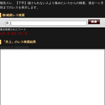
報告スレ、【下手】儲けられない人より集めたレスからの検索。過去一ヶ月
前までのレスを表示します。
株/銘柄レス検索
最近検索されたワード:
決算
運
個別
仕手
難
「井上」のレス検索結果
検索結果
1件 OR検索新着順