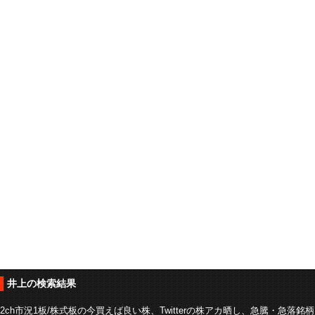
井上の検索結果
2ch市況1板/株式板の今買えば良い株、Twitterの株アカ晒し、急騰・急落銘柄