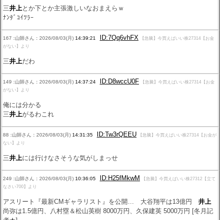
三
井上
とか下とか主張激しいなおまえらｗ
ﾅﾝﾀﾞｺｲﾂﾗｰ
ID:7Qq6vhFX
167 :山師さん：2026/08/03(月)
14:39:21
【急騰】今買えばいい株27314【お金
がない】より
三
井上
だわ
ID:D8wccU0F
149 :山師さん：2026/08/03(月)
14:37:24
【急騰】今買えばいい株27314【お金
がない】より
俺には分かる
三
井上
がるわこれ
ID:Tw3rQEEU
88 :山師さん：2026/08/03(月)
14:31:35
【急騰】今買えばいい株27314【お金が
ない】より
三
井上
には行けなさそうな気がしまっせ
ID:H25fMkwM
249 :山師さん：2026/08/03(月)
10:36:05
【急騰】今買えばいい株27312【立て
なさい700】より
アスリート『最新CMギャラリスト』を公開… 大谷翔平は13億円
井上
尚弥は1.5億円、八村塁＆松山英樹 8000万円、久保建英 5000万円 [冬月記