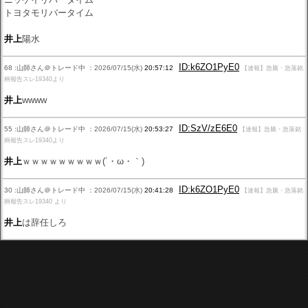
トヨタモリバータイム
井上
陽水
ID:k6ZO1PyE0
68 :山師さん＠トレード中 ：2026/07/15(水)
20:57:12
【速報】急騰・急落銘
柄報告スレ19340より
井上
wwww
ID:SzV/zE6E0
55 :山師さん＠トレード中 ：2026/07/15(水)
20:53:27
【速報】急騰・急落銘
柄報告スレ19340より
井上
ｗｗｗｗｗｗｗｗｗ(´・ω・｀)
ID:k6ZO1PyE0
30 :山師さん＠トレード中 ：2026/07/15(水)
20:41:28
【速報】急騰・急落銘
柄報告スレ19340 より
井上
は辞任しろ