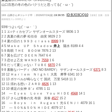
山口百恵の冬の色のパクリだと思ってる(´・ω・`)
ID:BJO3C/Q10
193 :山師さん＠トレード中 ：2026/07/24(金)
19:36:55
【速報】急騰・急落
銘柄報告スレ19365より
93年つよいな(´・ω・｀)
1 1 エ○ティカセブン サザンオールスターズ 9836 1 3
2 2 真夏の夜の夢 松任谷 由実 9829 2 3
3 4 夏の日の１９９３ ｃｌａｓｓ
8999
3 9
4 5 Ｍａｋｅ ＵＰ Ｓｈａｄｏｗ
井上
陽水 8189 4 4
5 9 島唄 ＴＨＥ ＢＯＯＭ 7876 2 13
6 7 翼を広げて ＤＥＥＮ 7647 6 4
7 3 恋せよ乙女 ＷＡＮＤＳ
7559
1 6
8 6 だって夏じゃない ＴＵＢＥ
6870
2 6
9 8 素敵なバーディ（NO NO BARDY） サザンオールスターズ
6371
8 3
10 12 Ｈａｒｌｅｍ ＮＩｇｈｔ 大黒 摩季 6341 10 3
11 13 ポケベルが鳴らなくて 国武 万里 5418 11 3
12 11 揺れる想い ＺＡＲＤ
4826
1 13
13 10 裸足の女神 Ｂ’ｚ 4785 1 11
14 ― Ｅｙｅｓ Ｌｏｖｅ Ｙｏｕ ＨＩＤＥ
4568
14 1
15 17 さらば青春の光 布袋 寅泰
4527
15 2
16 ― Ｂｏｙｓ ｉｎ Ａｕｇａｓｔ 光ＧＥＮＪＩ 4079 16 1
17 ― ５０％＆５０％ ＨＩＤＥ 4079 17 1