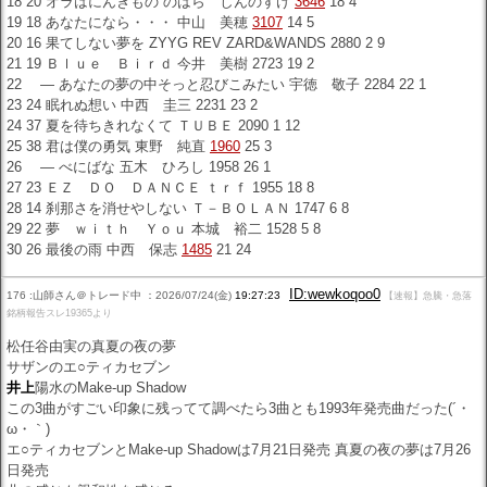
18 20 オラはにんきもの のはら しんのすけ
3646
18 4
19 18 あなたになら・・・ 中山 美穂
3107
14 5
20 16 果てしない夢を ZYYG REV ZARD&WANDS 2880 2 9
21 19 Ｂｌｕｅ Ｂｉｒｄ 今井 美樹 2723 19 2
22 ― あなたの夢の中そっと忍びこみたい 宇徳 敬子 2284 22 1
23 24 眠れぬ想い 中西 圭三 2231 23 2
24 37 夏を待ちきれなくて ＴＵＢＥ 2090 1 12
25 38 君は僕の勇気 東野 純直
1960
25 3
26 ― べにばな 五木 ひろし 1958 26 1
27 23 ＥＺ ＤＯ ＤＡＮＣＥ ｔｒｆ 1955 18 8
28 14 刹那さを消せやしない Ｔ－ＢＯＬＡＮ 1747 6 8
29 22 夢 ｗｉｔｈ Ｙｏｕ 本城 裕二 1528 5 8
30 26 最後の雨 中西 保志
1485
21 24
ID:wewkoqoo0
176 :山師さん＠トレード中 ：2026/07/24(金)
19:27:23
【速報】急騰・急落
銘柄報告スレ19365より
松任谷由実の真夏の夜の夢
サザンのエ○ティカセブン
井上
陽水のMake-up Shadow
この3曲がすごい印象に残ってて調べたら3曲とも1993年発売曲だった(´・
ω・｀)
エ○ティカセブンとMake-up Shadowは7月21日発売 真夏の夜の夢は7月26
日発売