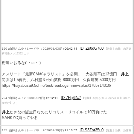
ID:lZs0dG7u0
150 :山師さん＠トレード中 ：2026/08/03(月)
09:42:44
【速報】急騰・急落銘
柄報告スレ19392 より
桁違いおるな(´・ω・`)
アスリート『最新CMギャラリスト』を公開… 大谷翔平は13億円
井上
尚弥は1.5億円、八村塁＆松山英樹 8000万円、久保建英 5000万円
https://hayabusa9.5ch.io/test/read.cgi/mnewsplus/1785714010/
ID:7Hg4lN//
794 :山師さん：2026/08/02(日)
15:12:12
【急騰】今買えばいい株27308【FX民の
夜明け】より
井上
たきなの誕生日なのにリコリス・リコイルで10万負けた
SANKYO買ってやる
ID:S3Zst35u0
135 :山師さん＠トレード中 ：2026/07/30(木)
21:10:57
【速報】急騰・急落銘