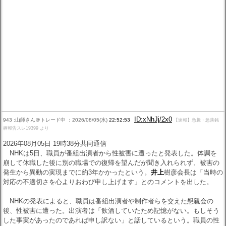
ID:xNhJj/2x0
943 :山師さん＠トレード中 ：2026/08/05(水)
22:52:53
【速報】急騰・急落銘
柄報告スレ19399 より
2026年08月05日 19時38分共同通信
NHKは5日、職員が番組出演者から性被害に遭ったと発表した。体調を
崩して休職した後に別の職場での復帰を望んだが聞き入れられず、被害の
発生から異動の実現までに約3年かかったという。
井上
樹彦会長は「当時の
対応の不適切さを心よりおわび申し上げます」とのコメントを出した。
NHKの発表によると、職員は番組出演者や制作者らを交えた懇親会の
後、性被害に遭った。出演者は「飲酒していたため記憶がない。もしそう
した事実があったのであれば申し訳ない」と話しているという。職員の性