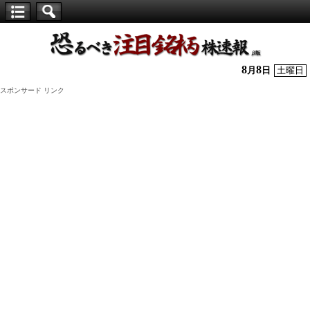
【仕
手
株】
8
8
月
日
土曜日
恐
スポンサード リンク
る
べ
き
注
目
銘
柄
株
速
報