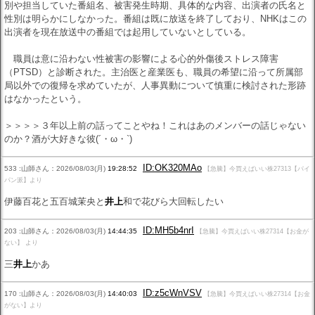
別や担当していた番組名、被害発生時期、具体的な内容、出演者の氏名と
性別は明らかにしなかった。番組は既に放送を終了しており、NHKはこの
出演者を現在放送中の番組では起用していないとしている。
職員は意に沿わない性被害の影響による心的外傷後ストレス障害
（PTSD）と診断された。主治医と産業医も、職員の希望に沿って所属部
局以外での復帰を求めていたが、人事異動について慎重に検討された形跡
はなかったという。
＞＞＞＞３年以上前の話ってことやね！これはあのメンバーの話じゃない
のか？酒が大好きな彼(´・ω・`)
ID:OK320MAo
533 :山師さん：2026/08/03(月)
19:28:52
【急騰】今買えばいい株27313【パイ
パン派】より
伊藤百花と五百城茉央と
井上
和で花びら大回転したい
ID:MH5b4nrI
203 :山師さん：2026/08/03(月)
14:44:35
【急騰】今買えばいい株27314【お金が
ない】 より
三
井上
かあ
ID:z5cWnVSV
170 :山師さん：2026/08/03(月)
14:40:03
【急騰】今買えばいい株27314【お金
がない】より