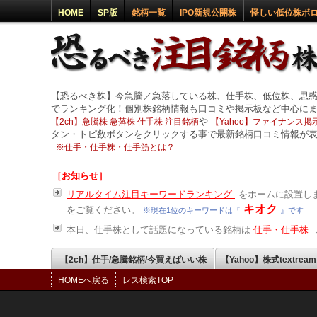
HOME
SP版
銘柄一覧
IPO新規公開株
怪しい低位株ボ
【恐るべき株】今急騰／急落している株、仕手株、低位株、思
でランキング化！個別株銘柄情報も口コミや掲示板など中心に
や
【2ch】急騰株 急落株 仕手株 注目銘柄
【Yahoo】ファイナンス掲示
タン・トピ数ボタンをクリックする事で最新銘柄口コミ情報が
※
仕手・仕手株・仕手筋とは？
［お知らせ］
リアルタイム注目キーワードランキング
をホームに設置しま
キオク
をご覧ください。
※現在1位のキーワードは『
』です
本日、仕手株として話題になっている銘柄は
仕手・仕手株
【2ch】仕手/急騰銘柄/今買えばいい株
【Yahoo】株式textrea
HOMEへ戻る
レス検索TOP