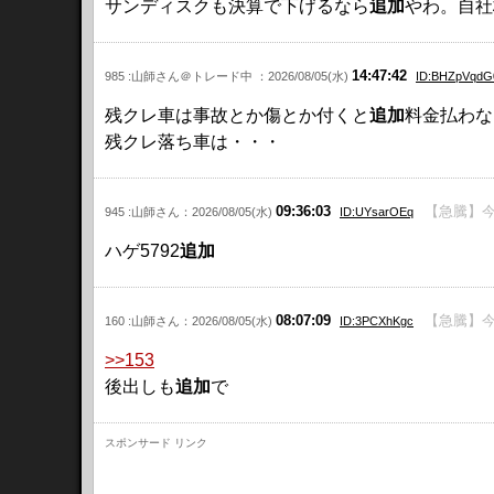
サンディスクも決算で下げるなら
追加
やわ。自社
14:47:42
985 :山師さん＠トレード中 ：2026/08/05(水)
ID:BHZpVqdG
残クレ車は事故とか傷とか付くと
追加
料金払わな
残クレ落ち車は・・・
09:36:03
【急騰】今
945 :山師さん：2026/08/05(水)
ID:UYsarOEq
ハゲ5792
追加
08:07:09
【急騰】今
160 :山師さん：2026/08/05(水)
ID:3PCXhKgc
>>153
後出しも
追加
で
スポンサード リンク