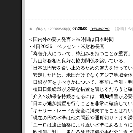
07:28:00
【急騰】今買
18 :山師さん：2026/08/05(水)
ID:EU8s20w2
＜国内外の要人発言＞※時間は日本時間
・4日20:36 ベッセント米財務長官
「為替介入について、枠組みを持つことが重要」
「片山財務相と良好な協力関係を築いている」
「日本は円安を食い止めるための努力を行ってい
「安定した円は、米国だけでなくアジア地域全体
「日銀が何をすべきかについて、事前に予測・判
「植田日銀総裁が必要な措置を講じるだろうと確
「介入の効果を持続させるには、
追加
措置が必要
「日本が
追加
措置を行うことを非常に確信してい
「キャリートレードが完全に消失することはない
「現在の円の水準は他の問題や通貨切り下げを誘
「ユーロは適正価格により近い水準にあるように
「欧州側に対し、単なる外貨準備の再配分に過ぎ