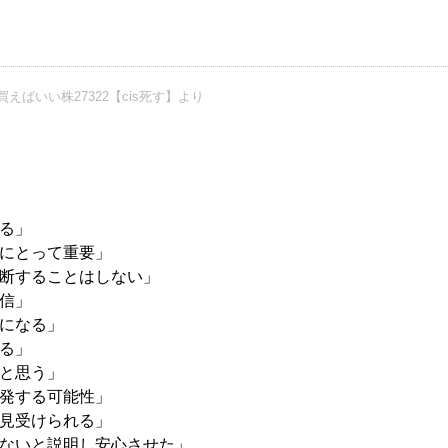
えばいい株27322【cis死す】より
る」
にとって重要」
断することはしない」
信」
になる」
る」
と思う」
発する可能性」
見受けられる」
ないと説明し安心させた」