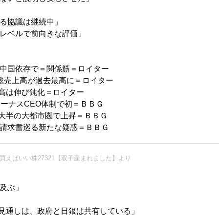
る協議は継続中」
レベルで前向きな評価」
中国依存で＝関係筋＝ロイター
総売上高が過去最高に＝ロイター
上高は伸び鈍化＝ロイター
ーナスCEO体制で初＝ＢＢＧ
−大半の大都市圏で上昇＝ＢＢＧ
請求書巡る新たな疑惑＝ＢＢＧ
買えばいい株27321【双子産まれました】より
及ぶ」
る見通しは、政府と日銀は共有している」