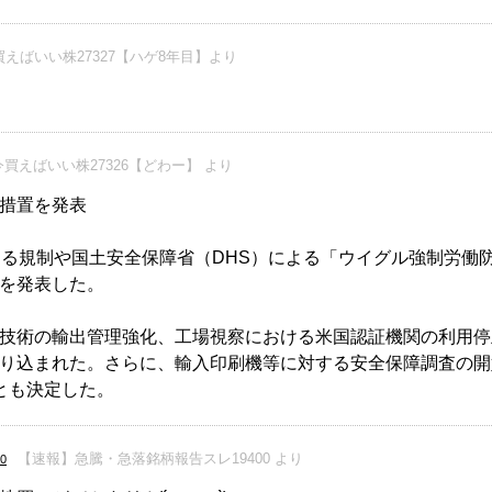
えばいい株27327【ハゲ8年目】より
買えばいい株27326【どわー】 より
措置を発表
る規制や国土安全保障省（DHS）による「ウイグル強制労働
を発表した。
技術の輸出管理強化、工場視察における米国認証機関の利用停
り込まれた。さらに、輸入印刷機等に対する安全保障調査の開
とも決定した。
【速報】急騰・急落銘柄報告スレ19400 より
0