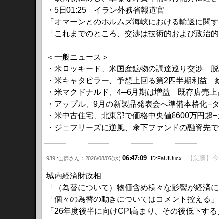
・5日01:25 イラン外務省報道官
「オマーンとのホルムズ海峡における輸送に関す
「これまでのところ、交渉は技術的および政治的
＜一般ニュース＞
・米ロッキード、米国産鉱物の調達巡り交渉 脱
・米キャタピラー、予想上回る第2四半期利益 
・米マクドナルド、4─6月期は増益 既存店売
・アップル、9月の新製品発表会へ準備本格化−タ
・米中古住宅、北東部で価格中央値8600万円超
・ジェフリーズに逆風、傘下ファンドの融資先で
06:47:09
【急騰】今
939 :山師さん：2026/08/05(水)
ID:FaUIUucx
城内経済財政相
「（為替について）物価含め様々な影響が経済に
「個々の為替の動きについてはコメント控える」
「26年度後半に向けCPI高まり、その後低下す