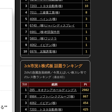
3
7203 トヨタ自動車(株)
10
4
7011 三菱重工業(株)
8
5
4068 ベイシス(株)
3
6
6740 (株)ジャパンディスプレイ
1
7
6981 (株)村田製作所
1
8
5803 (株)フジクラ
1
9
4062 イビデン(株)
1
10
6976 太陽誘電(株)
1
2ch市況1/株式板 話題ランキング
2chの急騰急落銘柄／今買えばいい株スレ等で
のレス数ランキング
（過去3日）
ﾗﾝｸ
銘柄
Pt
1
285 キオクシアホールディングス
2982
(株)
2
9984 ソフトバンクグループ(株)
867
3
4062 イビデン(株)
454
る**
4
7203 トヨタ自動車(株)
425