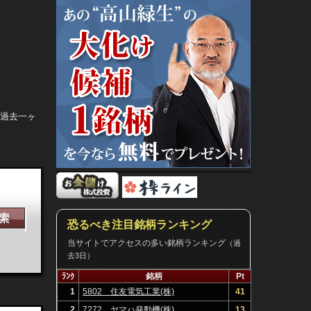
。過去一ヶ
恐るべき注目銘柄ランキング
当サイトでアクセスの多い銘柄ランキング
（過
去3日）
ﾗﾝｸ
銘柄
Pt
1
5802 住友電気工業(株)
41
2
7272 ヤマハ発動機(株)
13