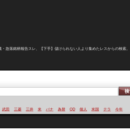
晒し、急騰・急落銘柄報告スレ、【下手】儲けられない人より集めたレスからの検索
武田
三菱
三井
米
パナ
為替
QD
個人
米国
テラ
今年
難