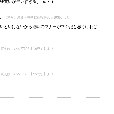
株買いがデカすぎる(´・ω・`)
【速報】急騰・急落銘柄報告スレ19398 より
0
いといけないから運転のマナーがマシだと思うけれど
買えばいい株27322【cis死す】より
買えばいい株27322【cis死す】より