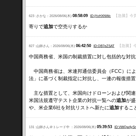
08:58:09
【急騰】今買
623 :さかな：2026/08/06(木)
ID:jYxHXNWc
寄りで
追加
で空売りするか
06:42:50
【急騰】今
827 :山師さん：2026/08/06(木)
ID:OB7eZSAT
中国商務省、米国の制裁措置に対し包括的な対抗
中国商務省は、米連邦通信委員会（FCC）によ
法」に基づく制裁指定に対抗し、一連の報復措置
主な措置として、米国向けドローンおよび関連
米国法規遵守テスト企業の対抗一覧への
追加
が盛
や、米企業6社を対抗リストへ新たに
追加
するこ
05:39:53
131 :山師さん＠トレード中 ：2026/08/06(木)
ID:VWQw4ySr