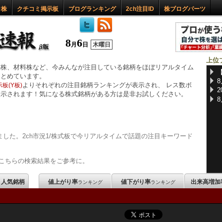
ロ株
クチコミ掲示板
ブログランキング
2ch注目ID
株ブログパーツ
8
6
月
日
木曜日
上位
惑株、材料株など、今みんなが注目している銘柄をほぼリアルタイム
まとめています。
よりそれぞれの注目銘柄ランキングが表示され、 レス数ボ
板(Y板)
表示されます！気になる株式銘柄がある方は是非お試しください。
した。2ch市況1/株式板で今リアルタイムで話題の注目キーワード
こちらの検索結果をご参考に。
m 人気銘柄
値上がり率
値下がり率
出来高増加
ランキング
ランキング