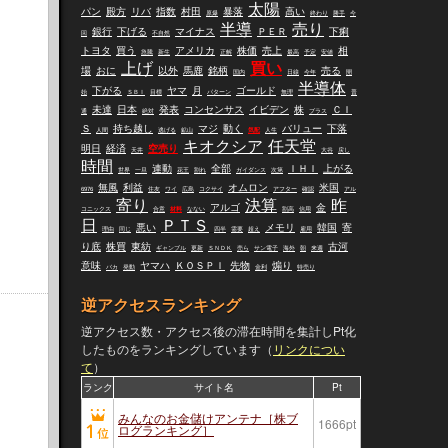
太陽
パン
殿方
リバ
指数
村田
暴落
高い
原爆
終わり
勝手
今
半導
売り
銀行
下げる
マイナス
ＰＥＲ
下痢
回
不自然
トヨタ
買う
アメリカ
株価
売上
相
急騰
新生
正解
最高
予定
安値
上げ
買い
場
おに
以外
馬鹿
銘柄
売る
国内
日線
今年
開
半導体
下がる
ヤマ
月
ゴールド
始
ＳＢＩ
目標
パターン
無理
普
未達
日本
発表
コンセンサス
イビデン
株
ＣＩ
通
絶対
プラス
Ｓ
持ち越し
マジ
動く
バリュー
下落
人間
逃げる
鉱山
気配
人生
キオクシア
任天堂
明日
経済
空売り
天井
大谷
戻し
時間
連動
全部
ＩＨＩ
上がる
世界
一旦
花王
割れ
ガイダンス
次第
無風
利益
オムロン
米国
6976
住友
ワイ
広島
コクサイ
アフター
確認
アル
寄り
決算
昨
アルゴ
金
コニックス
合意
材料
なない
割高
信用
日
ＰＴＳ
悪い
メモリ
韓国
寄
理由
同じ
四半
需要
超え
雇用
り底
株買
東紡
古河
ギャンブル
更新
ＳＮＤＫ
売ら
サン電子
海外
朝
来週
意味
ヤマハ
ＫＯＳＰＩ
先物
煽り
バカ
発動
金利
特売り
逆アクセスランキング
逆アクセス数・アクセス後の滞在時間を集計しPt化
したものをランキングしています（
リンクについ
て
）
ランク
サイト名
Pt
みんなのお金儲けアンテナ［株ブ
1666pt
ログランキング］