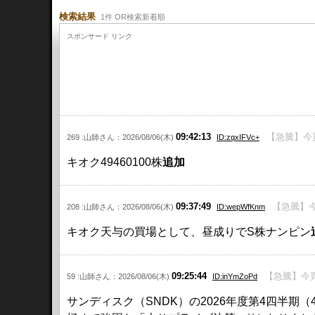
検索結果
1件 OR検索新着順
スポンサード リンク
09:42:13
【急騰】今
269 :山師さん：2026/08/06(木)
ID:zqxIFVc+
キオク49460100株
追加
09:37:49
【急騰】今
208 :山師さん：2026/08/06(木)
ID:wepWfKnm
キオク天与の買場として、昼成りでS株ナンピン
09:25:44
【急騰】今買
59 :山師さん：2026/08/06(木)
ID:inYmZoPd
サンディスク（SNDK）の2026年度第4四半期