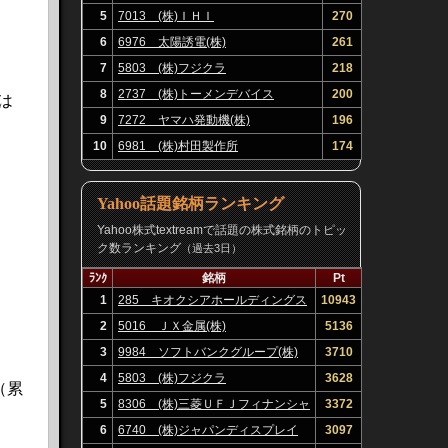
5
7013 (株)ＩＨＩ
270
6
6976 太陽誘電(株)
261
7
5803 (株)フジクラ
218
8
2737 (株)トーメンデバイス
200
は
9
7272 ヤマハ発動機(株)
196
10
6981 (株)村田製作所
174
Yahoo話題銘柄ランキング
Yahoo株式textreamで話題の株式銘柄のトピッ
ク数ランキング
（過去3日）
ﾗﾝｸ
銘柄
Pt
1
285 キオクシアホールディングス
10943
(株)
2
5016 ＪＸ金属(株)
5136
3
9984 ソフトバンクグループ(株)
3710
4
5803 (株)フジクラ
3628
（累
5
8306 (株)三菱ＵＦＪフィナンシャ
3372
ル・グループ
6
6740 (株)ジャパンディスプレイ
3097