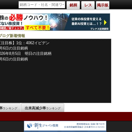
銘柄
レス
掲示板
ブログ新着情報
【注目株】1位：4062イビデン
8月6日の注目銘柄
2026年8月5日 明日の注目銘柄
8月6日の注目銘柄
率
出来高減少率
ランキング
ランキング