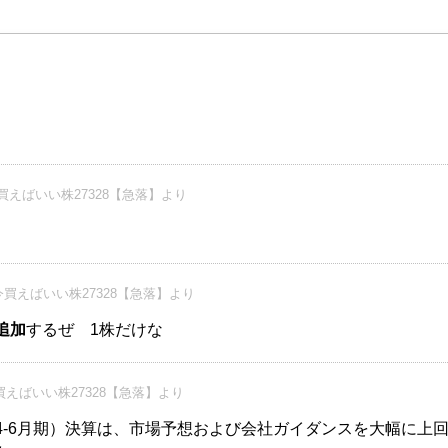
買えばいい株27328【急落】より
買えばいい株27328【急落】より
追加
するぜ 1株だけな
えばいい株27328【急落】より
（4-6月期）決算は、市場予想および会社ガイダンスを大幅に上回