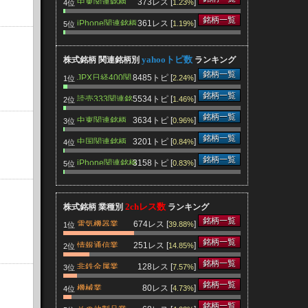
中東関連銘柄
373レス [
]
1.23%
4位
銘柄一覧
iPhone関連銘柄
361レス [
]
1.19%
5位
yahooトピ数
株式銘柄 関連銘柄別
ランキング
銘柄一覧
JPX日経400関
8485トピ [
]
2.24%
1位
連銘柄
銘柄一覧
読売333関連銘
5534トピ [
]
1.46%
2位
柄
銘柄一覧
中東関連銘柄
3634トピ [
]
0.96%
3位
銘柄一覧
中国関連銘柄
3201トピ [
]
0.84%
4位
銘柄一覧
iPhone関連銘柄
3158トピ [
]
0.83%
5位
2chレス数
株式銘柄 業種別
ランキング
銘柄一覧
電気機器業
674レス [
]
39.88%
1位
銘柄一覧
情報通信業
251レス [
]
14.85%
2位
銘柄一覧
非鉄金属業
128レス [
]
7.57%
3位
銘柄一覧
機械業
80レス [
]
4.73%
4位
銘柄一覧