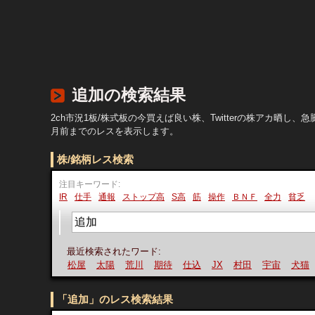
追加の検索結果
2ch市況1板/株式板の今買えば良い株、Twitterの株アカ
月前までのレスを表示します。
株/銘柄レス検索
注目キーワード:
IR
仕手
通報
ストップ高
S高
筋
操作
ＢＮＦ
全力
貧乏
最近検索されたワード:
松屋
太陽
荒川
期待
仕込
JX
村田
宇宙
犬猫
「追加」のレス検索結果