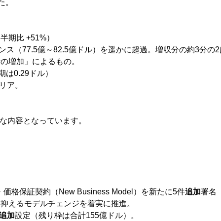
た。
四半期比 +51%）
ダンス（77.5億～82.5億ドル）を遥かに超過。増収分の約3分の2
量の増加」によるもの。
同期は0.29ドル）
クリア。
気な内容となっています。
保証契約（New Business Model）を新たに5件
追加
署名
を抑えるモデルチェンジを着実に推進。
追加
設定（残り枠は合計155億ドル）。