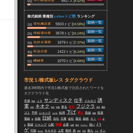
その他製品業
68レス [
]
4.02%
5位
yahooトピ数
株式銘柄 業種別
ランキング
銘柄一覧
電気機器業
5603トピ [
]
24.58%
1位
銘柄一覧
情報通信業
3678トピ [
]
16.14%
2位
銘柄一覧
非鉄金属業
1679トピ [
]
7.37%
3位
銘柄一覧
医薬品業
1422トピ [
]
6.24%
4位
銘柄一覧
機械業
1070トピ [
]
4.69%
5位
市況１/株式板レス タグクラウド
過去3時間内で市況1/株式板で注目されたワードを
タグクラウド化
サンディスク
仕手
誘
市場
ＪＸ
メルカリ
関係
電
キオク
フジクラ
来る
全力
内容
毎日
利確
株式
機関
下げ
ゴミ
予想
ショック
結局
買え
高値
投資
上げる
海峡
日経
電線
自殺
自社
日東
会社
最近
超絶
ＡＩ
損
売れ
駄
ハ
業績
ジャンプ
心配
関連
企業
強い
目
必要
東京
マイテン
ゲ
可能
ＮＡＮＤ
上昇
期待
底
落ち
チン
みんな
場中
宇宙
ドル