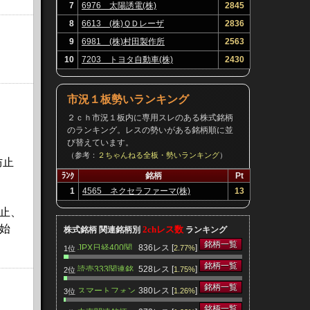
7
6976 太陽誘電(株)
2845
8
6613 (株)ＱＤレーザ
2836
9
6981 (株)村田製作所
2563
10
7203 トヨタ自動車(株)
2430
市況１板勢いランキング
２ｃｈ市況１板内に専用スレのある株式銘柄
のランキング。レスの勢いがある銘柄順に並
び替えています。
（参考：
２ちゃんねる全板・勢いランキング
）
防止
ﾗﾝｸ
銘柄
Pt
1
4565 ネクセラファーマ(株)
13
止、
始
2chレス数
株式銘柄 関連銘柄別
ランキング
銘柄一覧
JPX日経400関
836レス [
]
2.77%
1位
連銘柄
銘柄一覧
読売333関連銘
528レス [
]
1.75%
2位
柄
銘柄一覧
スマートフォン
380レス [
]
1.26%
3位
関連銘柄
銘柄一覧