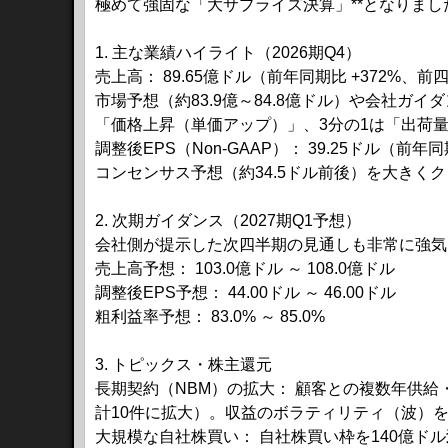
極めて強固な「大サプライズ決算」**となりまし
​1. 主な業績ハイライト（2026期Q4）
​売上高： 89.65億ドル（前年同期比 +372%、前
​市場予想（約83.9億～84.8億ドル）や会社ガイ
「価格上昇（単価アップ）」、3分の1は「出荷
​調整後EPS（Non-GAAP）： 39.25ドル（前年
​コンセンサス予想（約34.5ドル前後）を大きく
​2. 次期ガイダンス（2027期Q1予想）
​会社側が提示した次四半期の見通しも非常に強
​売上高予想： 103.0億ドル ～ 108.0億ドル
​調整後EPS予想： 44.00ドル ～ 46.00ドル
​粗利益率予想： 83.0% ～ 85.0%
3. トピックス・株主還元
​長期契約（NBM）の拡大： 顧客との複数年供給・価格
計10件に拡大）。収益のボラティリティ（波）
​大規模な自社株買い： 自社株買い枠を140億ドル