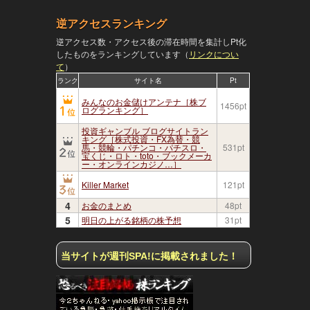
逆アクセスランキング
逆アクセス数・アクセス後の滞在時間を集計しPt化
ろう
したものをランキングしています（
リンクについ
て
）
ランク
サイト名
Pt
みんなのお金儲けアンテナ［株ブ
1456pt
ログランキング］
投資ギャンブル ブログサイトラン
キング［株式投資・FX為替・競
馬・競輪・パチンコ・パチスロ・
531pt
宝くじ・ロト・toto・ブックメーカ
ー・オンラインカジノ…］
Killer Market
121pt
4
お金のまとめ
48pt
5
明日の上がる銘柄の株予想
31pt
当サイトが週刊SPA!に掲載されました！