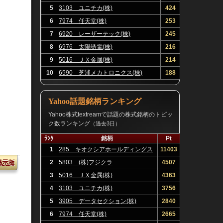
5
3103 ユニチカ(株)
424
6
7974 任天堂(株)
253
7
6920 レーザーテック(株)
245
8
6976 太陽誘電(株)
216
9
5016 ＪＸ金属(株)
214
10
6590 芝浦メカトロニクス(株)
188
Yahoo話題銘柄ランキング
Yahoo株式textreamで話題の株式銘柄のトピッ
ク数ランキング
（過去3日）
ﾗﾝｸ
銘柄
Pt
1
285 キオクシアホールディングス
11403
(株)
2
5803 (株)フジクラ
4507
掲示板
3
5016 ＪＸ金属(株)
4363
4
3103 ユニチカ(株)
3756
5
3905 データセクション(株)
2840
6
7974 任天堂(株)
2665