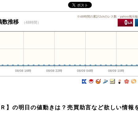
※48時間の累計2chのレス数・yahoo掲示
投稿数推移
（48時間）
時
08/08 16時
08/08 22時
08/09 04時
08/09 10時
ＸＥＲ】の明日の値動きは？売買助言など欲しい情報