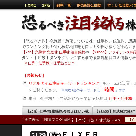
HOME
SP版
銘柄一覧
IPO新規公開株
怪しい低位株ボ
【恐るべき株】今急騰／急落している株、仕手株、低位株、思
でランキング化！個別株銘柄情報も口コミや掲示板など中心に
や
【2ch】急騰株 急落株 仕手株 注目銘柄
【Yahoo】ファイナンス掲示
タン・トピ数ボタンをクリックする事で最新銘柄口コミ情報が
※
仕手・仕手株・仕手筋とは？
［お知らせ］
リアルタイム注目キーワードランキング
をホームに設置しま
時間
をご覧ください。
※現在1位のキーワードは『
』です
本日、仕手株として話題になっている銘柄は
仕手・仕手株
【2ch】仕手/急騰銘柄/今買えばいい株
【Yahoo】株式textrea
全て表示
関連ブログ情報
【Y
【2ch】市況１/株式板（5ch）
(株)ＦＩＸＥＲ
5129