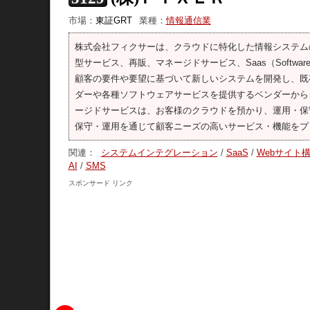
市場：
東証GRT
業種：
情報通信業
株式会社フィクサーは、クラウドに特化した情報システム
型サービス、再販、マネージドサービス、Saas（Softwar
顧客の要件や要望に基づいて新しいシステムを開発し、既
ダーや各種ソフトウェアサービスを提供するベンダーから
ージドサービスは、お客様のクラウドを預かり、運用・保守
保守・運用を通じて顧客ニーズの高いサービス・機能をプ
関連：
システムインテグレーション
/
SaaS
/
Webサイト
AI
/
SMS
スポンサード リンク