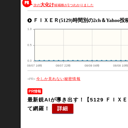
大化け
次の
候補株が1つわかりました
ＦＩＸＥＲ(5129)時間別の2ch＆Yahoo
1.0
0.5
0.0
08/07 16時
08/07 22時
08/08 04時
08/08 10
今しか見れない秘密情報
PR情報
最新鋭AIが導き出す！【5129 ＦＩ
て網羅！
詳細