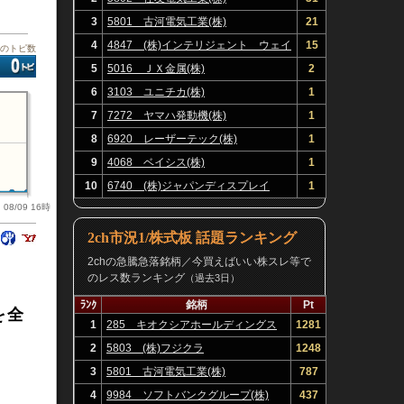
3
5801 古河電気工業(株)
21
4
4847 (株)インテリジェント ウェイ
15
板のトピ数
ブ
5
5016 ＪＸ金属(株)
2
6
3103 ユニチカ(株)
1
7
7272 ヤマハ発動機(株)
1
8
6920 レーザーテック(株)
1
9
4068 ベイシス(株)
1
10
6740 (株)ジャパンディスプレイ
1
08/09 16時
2ch市況1/株式板 話題ランキング
2chの急騰急落銘柄／今買えばいい株スレ等で
のレス数ランキング
（過去3日）
ﾗﾝｸ
銘柄
Pt
を全
1
285 キオクシアホールディングス
1281
(株)
2
5803 (株)フジクラ
1248
3
5801 古河電気工業(株)
787
4
9984 ソフトバンクグループ(株)
437