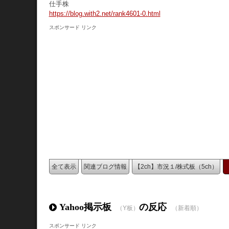
仕手株
https://blog.with2.net/rank4601-0.html
スポンサード リンク
全て表示
関連ブログ情報
【2ch】市況１/株式板（5ch）
Yahoo掲示板
の反応
（Y板）
（新着順）
スポンサード リンク