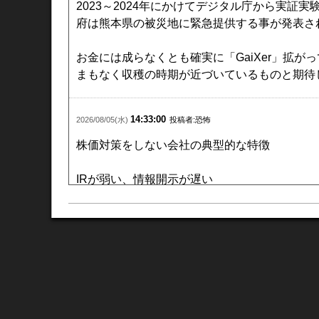
2023～2024年にかけてデジタル庁から実証実
府は熊本県の被災地に緊急提供する事が発表さ
お金には成らなくとも確実に「GaiXer」拡が
まもなく収穫の時期が近づいているものと期待
14:33:00
2026/08/05(水)
投稿者:恐怖
株価対策をしない会社の典型的な特徴
IR
が弱い、情報開示が遅い
株主還元に消極的（配当・自社株買いなし）
経営陣が株価を気にしていない
社員の持株会を“資金調達手段”として扱ってい
ガバナンスが弱く、意思決定が内輪で完結して
こういう会社は、外部投資家からの信頼を失い
そして持株会の社員だけが延々と損失を被る構