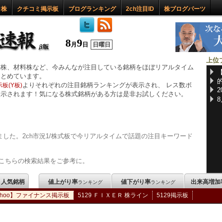
ロ株
クチコミ掲示板
ブログランキング
2ch注目ID
株ブログパーツ
8
9
月
日
日曜日
上位
惑株、材料株など、今みんなが注目している銘柄をほぼリアルタイム
まとめています。
よりそれぞれの注目銘柄ランキングが表示され、 レス数ボ
板(Y板)
表示されます！気になる株式銘柄がある方は是非お試しください。
した。2ch市況1/株式板で今リアルタイムで話題の注目キーワード
こちらの検索結果をご参考に。
m 人気銘柄
値上がり率
値下がり率
出来高増加
ランキング
ランキング
ahoo】ファイナンス掲示板
5129 ＦＩＸＥＲ 株ライン
5129掲示板