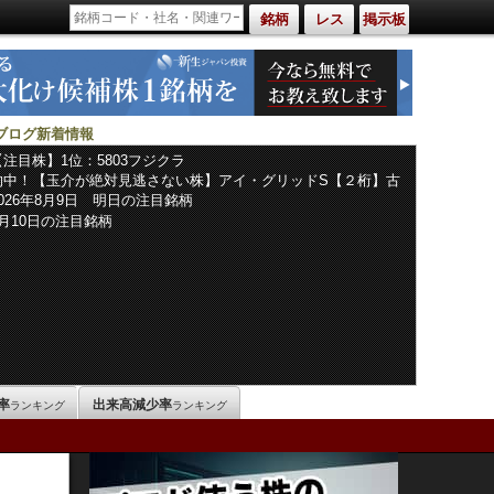
銘柄
レス
掲示板
ブログ新着情報
【注目株】1位：5803フジクラ
的中！【玉介が絶対見逃さない株】アイ・グリッドS【２桁】古
野電気【＋１２％】ＧＯ【＋４７％】
2026年8月9日 明日の注目銘柄
8月10日の注目銘柄
率
出来高減少率
ランキング
ランキング