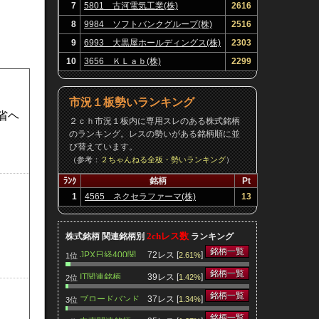
7
5801 古河電気工業(株)
2616
8
9984 ソフトバンクグループ(株)
2516
9
6993 大黒屋ホールディングス(株)
2303
10
3656 ＫＬａｂ(株)
2299
市況１板勢いランキング
省ヘ
２ｃｈ市況１板内に専用スレのある株式銘柄
のランキング。レスの勢いがある銘柄順に並
び替えています。
（参考：
２ちゃんねる全板・勢いランキング
）
ﾗﾝｸ
銘柄
Pt
1
4565 ネクセラファーマ(株)
13
2chレス数
株式銘柄 関連銘柄別
ランキング
銘柄一覧
JPX日経400関
72レス [
]
2.61%
1位
連銘柄
銘柄一覧
IT関連銘柄
39レス [
]
1.42%
2位
銘柄一覧
ブロードバンド
37レス [
]
1.34%
3位
関連銘柄
銘柄一覧