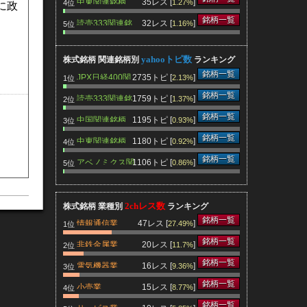
中東関連銘柄
35レス [
]
1.27%
4位
に政
銘柄一覧
読売333関連銘
32レス [
]
1.16%
5位
柄
yahooトピ数
株式銘柄 関連銘柄別
ランキング
銘柄一覧
JPX日経400関
2735トピ [
]
2.13%
1位
連銘柄
銘柄一覧
読売333関連銘
1759トピ [
]
1.37%
2位
柄
銘柄一覧
中国関連銘柄
1195トピ [
]
0.93%
3位
銘柄一覧
中東関連銘柄
1180トピ [
]
0.92%
4位
銘柄一覧
アベノミクス関
1106トピ [
]
0.86%
5位
連銘柄
2chレス数
株式銘柄 業種別
ランキング
銘柄一覧
情報通信業
47レス [
]
27.49%
1位
銘柄一覧
非鉄金属業
20レス [
]
11.7%
2位
銘柄一覧
電気機器業
16レス [
]
9.36%
3位
銘柄一覧
小売業
15レス [
]
8.77%
4位
銘柄一覧