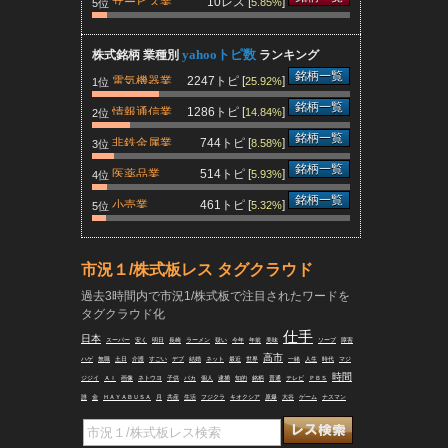
サービス業
10レス [
]
5.85%
5位
yahooトピ数
株式銘柄 業種別
ランキング
銘柄一覧
電気機器業
2247トピ [
]
25.92%
1位
銘柄一覧
情報通信業
1286トピ [
]
14.84%
2位
銘柄一覧
非鉄金属業
744トピ [
]
8.58%
3位
銘柄一覧
医薬品業
514トピ [
]
5.93%
4位
銘柄一覧
小売業
461トピ [
]
5.32%
5位
市況１/株式板レス タグクラウド
過去3時間内で市況1/株式板で注目されたワードを
タグクラウド化
仕手
日本
スーパー
安く
明日
長崎
ラーメン
疑い
今年
年前
美味
ソープ
障害
高市
ハゲ
無職
土日
介護
すごい
デブ
結婚
ネット
最近
世界
一緒
人生
時代
マジ
時間
ジジイ
ＡＩ
画像
ネトウヨ
子供
バカ
個人
逮捕
知的
銘柄
普通
テレビ
ＰＢＳ
誰
金
ＨＡＹＡＢＵＳＡ
月
共産
生活
フジクラ
キオクシア
原爆
大谷
ゲーム
ナスマン