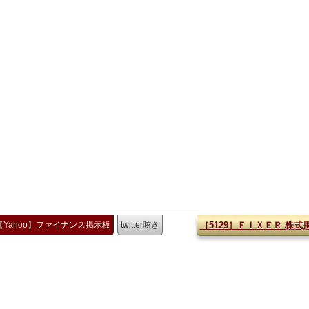
【Yahoo】ファイナンス掲示板
twitter呟き
［5129］ＦＩＸＥＲ 株式