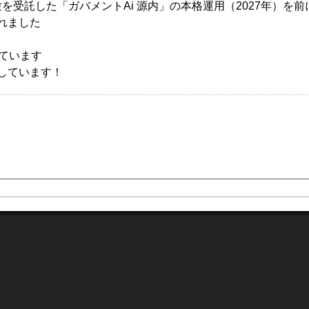
験を受託した「ガバメントAi 源内」の本格運用（2027年）を前
れました
っています
しています！
る
いる
、株価が低迷し続ける。
図になる。