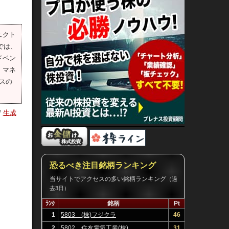
ェクト
スでは、
ドベン
。マネ
スの
/
生成
恐るべき注目銘柄ランキング
当サイトでアクセスの多い銘柄ランキング
（過
去3日）
ﾗﾝｸ
銘柄
Pt
1
5803 (株)フジクラ
46
2
5802 住友電気工業(株)
31