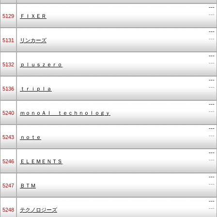
---
---
5129
ＦＩＸＥＲ
---
---
5131
リンカーズ
---
---
5132
ｐｌｕｓｚｅｒｏ
---
---
5136
ｔｒｉｐｌａ
---
---
5240
ｍｏｎｏＡＩ ｔｅｃｈｎｏｌｏｇｙ
---
---
5243
ｎｏｔｅ
---
---
5246
ＥＬＥＭＥＮＴＳ
---
---
5247
ＢＴＭ
---
---
5248
テクノロジーズ