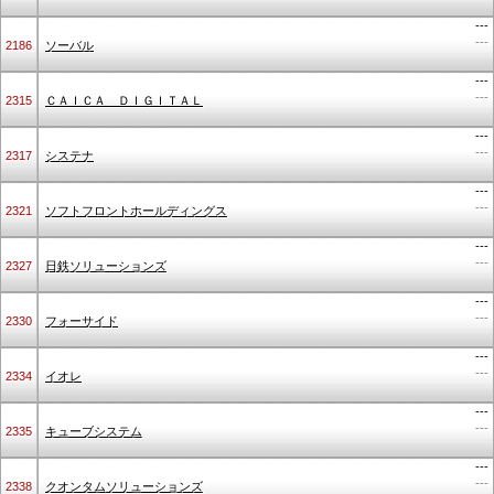
---
---
2186
ソーバル
---
---
2315
ＣＡＩＣＡ ＤＩＧＩＴＡＬ
---
---
2317
システナ
---
---
2321
ソフトフロントホールディングス
---
---
2327
日鉄ソリューションズ
---
---
2330
フォーサイド
---
---
2334
イオレ
---
---
2335
キューブシステム
---
---
2338
クオンタムソリューションズ