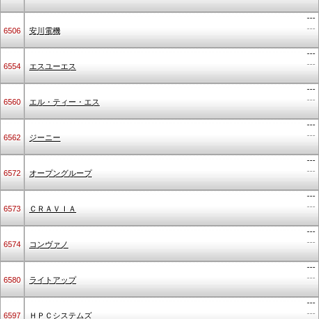
---
---
6506
安川電機
---
---
6554
エスユーエス
---
---
6560
エル・ティー・エス
---
---
6562
ジーニー
---
---
6572
オープングループ
---
---
6573
ＣＲＡＶＩＡ
---
---
6574
コンヴァノ
---
---
6580
ライトアップ
---
---
6597
ＨＰＣシステムズ