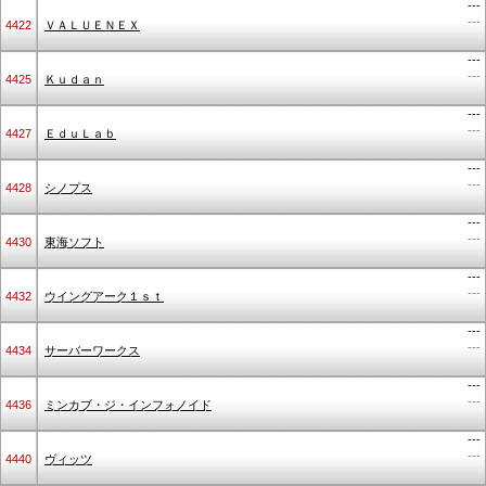
---
---
4422
ＶＡＬＵＥＮＥＸ
---
---
4425
Ｋｕｄａｎ
---
---
4427
ＥｄｕＬａｂ
---
---
4428
シノプス
---
---
4430
東海ソフト
---
---
4432
ウイングアーク１ｓｔ
---
---
4434
サーバーワークス
---
---
4436
ミンカブ・ジ・インフォノイド
---
---
4440
ヴィッツ