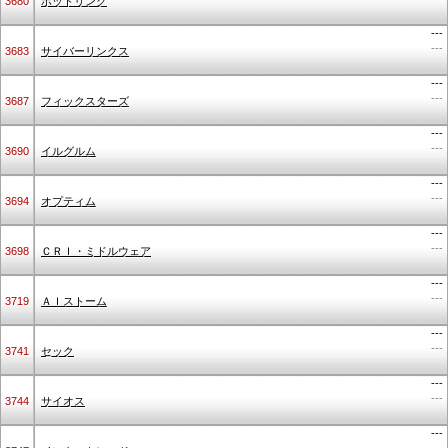
3680
ホットリンク
---
---
3683
サイバーリンクス
---
---
3687
フィックスターズ
---
---
3690
イルグルム
---
---
3694
オプティム
---
---
3698
ＣＲＩ・ミドルウェア
---
---
3719
ＡＩストーム
---
---
3741
セック
---
---
3744
サイオス
---