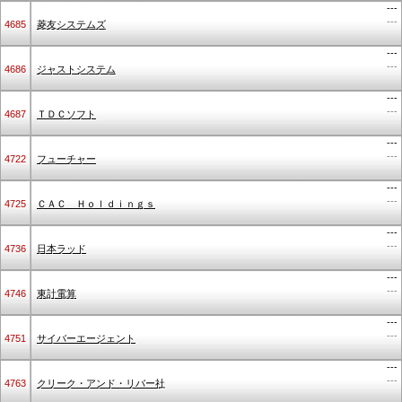
---
---
4685
菱友システムズ
---
---
4686
ジャストシステム
---
---
4687
ＴＤＣソフト
---
---
4722
フューチャー
---
---
4725
ＣＡＣ Ｈｏｌｄｉｎｇｓ
---
---
4736
日本ラッド
---
---
4746
東計電算
---
---
4751
サイバーエージェント
---
---
4763
クリーク・アンド・リバー社