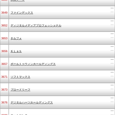
---
---
3649
ファインデックス
---
---
3652
ディジタルメディアプロフェッショナル
---
---
3653
モルフォ
---
---
3656
ＫＬａｂ
---
---
3657
ポールトゥウィンホールディングス
---
---
3671
ソフトマックス
---
---
3673
ブロードリーフ
---
---
3676
デジタルハーツホールディングス
---
---