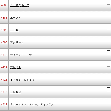
---
---
4386
ＳＩＧグループ
---
---
4388
エーアイ
---
---
4392
ＦＩＧ
---
---
4395
アクリート
---
---
4412
サイエンスアーツ
---
---
4414
フレクト
---
---
4416
Ｔｒｕｅ Ｄａｔａ
---
---
4418
ＪＤＳＣ
---
---
4419
Ｆｉｎａｔｅｘｔホールディングス