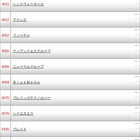
---
4011
ヘッドウォータース
---
---
4012
アクシス
---
---
4052
フィーチャ
---
---
4055
ティアンドエスグループ
---
---
4056
ニューラルグループ
---
---
4069
ＢｌｕｅＭｅｍｅ
---
---
4075
ブレインズテクノロジー
---
---
4076
シイエヌエス
---
---
4165
プレイド
---