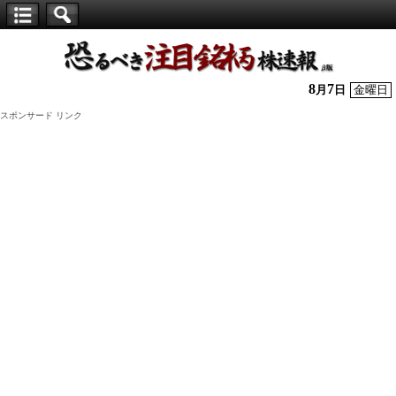
【仕
手
株】
8
7
月
日
金曜日
恐
スポンサード リンク
る
べ
き
注
目
銘
柄
株
速
報