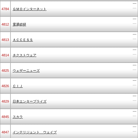
---
---
4784
ＧＭＯインターネット
---
---
4812
電通総研
---
---
4813
ＡＣＣＥＳＳ
---
---
4814
ネクストウェア
---
---
4825
ウェザーニューズ
---
---
4826
ＣＩＪ
---
---
4829
日本エンタープライズ
---
---
4845
スカラ
---
---
4847
インテリジェント ウェイブ