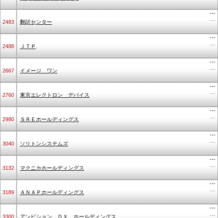
---
---
2483
翻訳センター
---
---
2488
ＪＴＰ
---
---
2667
イメージ ワン
---
---
2760
東京エレクトロン デバイス
---
---
2980
ＳＲＥホールディングス
---
---
3040
ソリトンシステムズ
---
---
3132
マクニカホールディングス
---
---
3189
ＡＮＡＰホールディングス
---
---
3300
アンビション ＤＸ ホールディングス