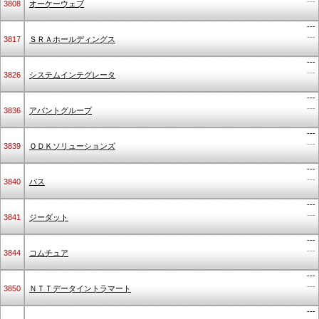
---
3808
オーケーウェブ
---
---
3817
ＳＲＡホールディングス
---
---
3826
システムインテグレータ
---
---
3836
アバントグループ
---
---
3839
ＯＤＫソリューションズ
---
---
3840
パス
---
---
3841
ジーダット
---
---
3844
コムチュア
---
---
3850
ＮＴＴデータイントラマート
---