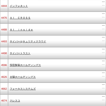
---
---
4444
インフォネット
---
---
4476
ＡＩ ＣＲＯＳＳ
---
---
4488
ＡＩ ｉｎｓｉｄｅ
---
---
4493
サイバーセキュリティクラウド
---
---
4498
サイバートラスト
---
---
4596
窪田製薬ホールディングス
---
---
4626
太陽ホールディングス
---
---
4662
フォーカスシステムズ
---
---
4674
クレスコ