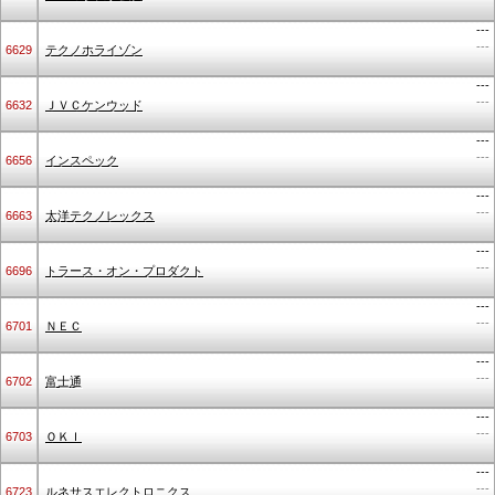
---
---
6629
テクノホライゾン
---
---
6632
ＪＶＣケンウッド
---
---
6656
インスペック
---
---
6663
太洋テクノレックス
---
---
6696
トラース・オン・プロダクト
---
---
6701
ＮＥＣ
---
---
6702
富士通
---
---
6703
ＯＫＩ
---
---
6723
ルネサスエレクトロニクス