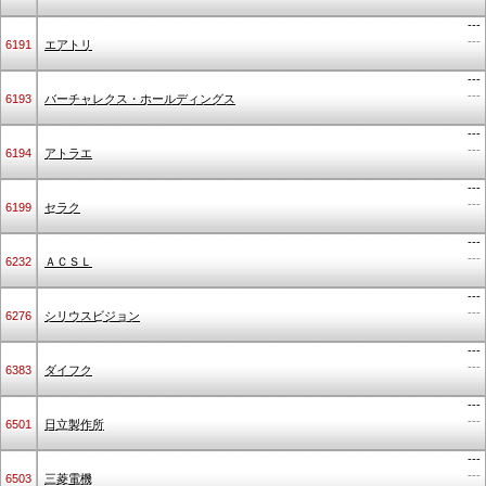
---
---
6191
エアトリ
---
---
6193
バーチャレクス・ホールディングス
---
---
6194
アトラエ
---
---
6199
セラク
---
---
6232
ＡＣＳＬ
---
---
6276
シリウスビジョン
---
---
6383
ダイフク
---
---
6501
日立製作所
---
---
6503
三菱電機