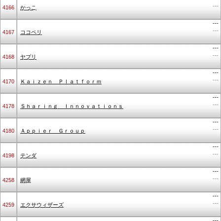
---
4166
かっこ
---
---
4167
ココペリ
---
---
4168
ヤプリ
---
---
4170
Ｋａｉｚｅｎ Ｐｌａｔｆｏｒｍ
---
---
4178
Ｓｈａｒｉｎｇ Ｉｎｎｏｖａｔｉｏｎｓ
---
---
4180
Ａｐｐｉｅｒ Ｇｒｏｕｐ
---
---
4198
テンダ
---
---
4258
網屋
---
---
4259
エクサウィザーズ
---