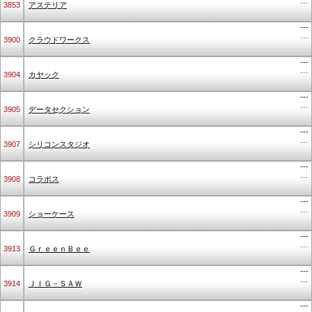
---
3853
アステリア
---
---
3900
クラウドワークス
---
---
3904
カヤック
---
---
3905
データセクション
---
---
3907
シリコンスタジオ
---
---
3908
コラボス
---
---
3909
ショーケース
---
---
3913
ＧｒｅｅｎＢｅｅ
---
---
3914
ＪＩＧ－ＳＡＷ
---