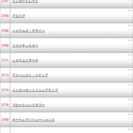
---
3747
インタートレード
---
---
3758
アエリア
---
---
3766
システムズ・デザイン
---
---
3768
リスクモンスター
---
---
3771
システムリサーチ
---
---
3773
アドバンスト・メディア
---
---
3774
インターネットイニシアティブ
---
---
3776
ブロードバンドタワー
---
---
3799
キーウェアソリューションズ
---