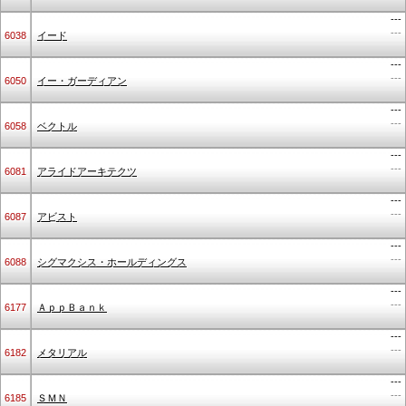
---
---
6038
イード
---
---
6050
イー・ガーディアン
---
---
6058
ベクトル
---
---
6081
アライドアーキテクツ
---
---
6087
アビスト
---
---
6088
シグマクシス・ホールディングス
---
---
6177
ＡｐｐＢａｎｋ
---
---
6182
メタリアル
---
---
6185
ＳＭＮ