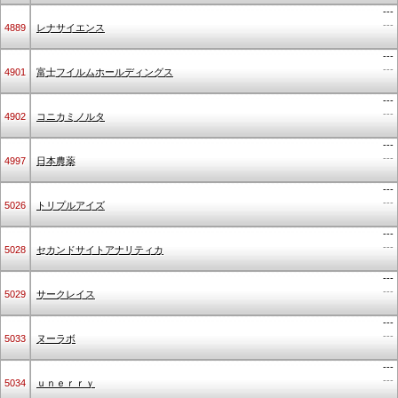
---
---
4889
レナサイエンス
---
---
4901
富士フイルムホールディングス
---
---
4902
コニカミノルタ
---
---
4997
日本農薬
---
---
5026
トリプルアイズ
---
---
5028
セカンドサイトアナリティカ
---
---
5029
サークレイス
---
---
5033
ヌーラボ
---
---
5034
ｕｎｅｒｒｙ