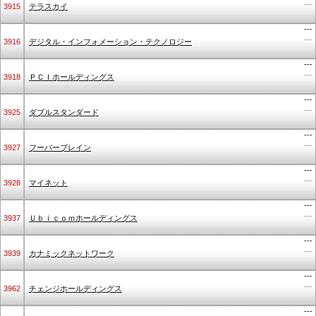
---
3915
テラスカイ
---
---
3916
デジタル・インフォメーション・テクノロジー
---
---
3918
ＰＣＩホールディングス
---
---
3925
ダブルスタンダード
---
---
3927
フーバーブレイン
---
---
3928
マイネット
---
---
3937
Ｕｂｉｃｏｍホールディングス
---
---
3939
カナミックネットワーク
---
---
3962
チェンジホールディングス
---