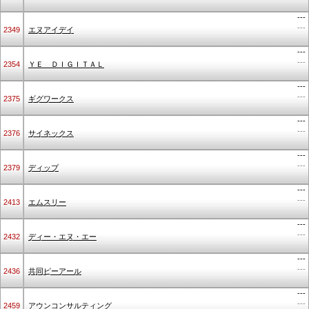
---
---
2349
エヌアイデイ
---
---
2354
ＹＥ ＤＩＧＩＴＡＬ
---
---
2375
ギグワークス
---
---
2376
サイネックス
---
---
2379
ディップ
---
---
2413
エムスリー
---
---
2432
ディー・エヌ・エー
---
---
2436
共同ピーアール
---
---
2459
アウンコンサルティング