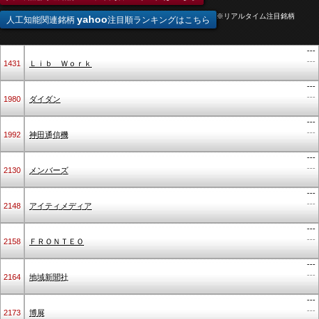
※リアルタイム注目銘柄
yahoo
人工知能関連銘柄
注目順ランキングはこちら
---
---
1431
Ｌｉｂ Ｗｏｒｋ
---
---
1980
ダイダン
---
---
1992
神田通信機
---
---
2130
メンバーズ
---
---
2148
アイティメディア
---
---
2158
ＦＲＯＮＴＥＯ
---
---
2164
地域新聞社
---
---
2173
博展