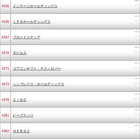
---
---
4326
インテージホールディングス
---
---
4335
ＩＰＳホールディングス
---
---
4347
ブロードメディア
---
---
4370
モビルス
---
---
4371
コアコンセプト・テクノロジー
---
---
4373
シンプレクス・ホールディングス
---
---
4378
ＣＩＮＣ
---
---
4381
ビープラッツ
---
---
4382
ＨＥＲＯＺ