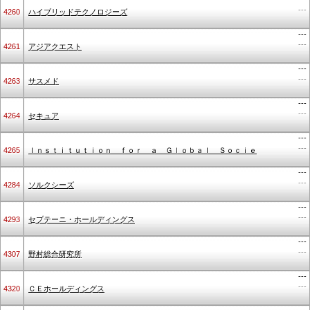
---
4260
ハイブリッドテクノロジーズ
---
---
4261
アジアクエスト
---
---
4263
サスメド
---
---
4264
セキュア
---
---
4265
Ｉｎｓｔｉｔｕｔｉｏｎ ｆｏｒ ａ Ｇｌｏｂａｌ Ｓｏｃｉｅ
---
---
4284
ソルクシーズ
---
---
4293
セプテーニ・ホールディングス
---
---
4307
野村総合研究所
---
---
4320
ＣＥホールディングス