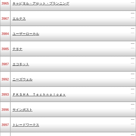
---
3965
キャピタル・アセット・プランニング
---
---
3967
エルテス
---
---
3984
ユーザーローカル
---
---
3985
テモナ
---
---
3987
エコモット
---
---
3992
ニーズウェル
---
---
3993
ＰＫＳＨＡ Ｔｅｃｈｎｏｌｏｇｙ
---
---
3996
サインポスト
---
---
3997
トレードワークス
---