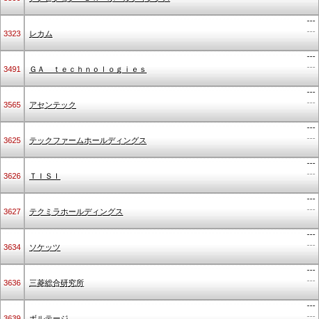
---
---
3323
レカム
---
---
3491
ＧＡ ｔｅｃｈｎｏｌｏｇｉｅｓ
---
---
3565
アセンテック
---
---
3625
テックファームホールディングス
---
---
3626
ＴＩＳＩ
---
---
3627
テクミラホールディングス
---
---
3634
ソケッツ
---
---
3636
三菱総合研究所
---
---
3639
ボルテージ