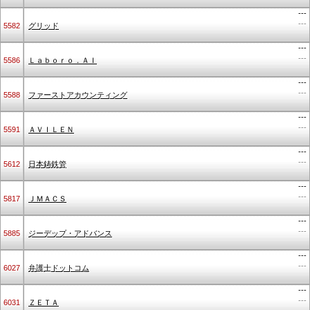
---
---
5582
グリッド
---
---
5586
Ｌａｂｏｒｏ．ＡＩ
---
---
5588
ファーストアカウンティング
---
---
5591
ＡＶＩＬＥＮ
---
---
5612
日本鋳鉄管
---
---
5817
ＪＭＡＣＳ
---
---
5885
ジーデップ・アドバンス
---
---
6027
弁護士ドットコム
---
---
6031
ＺＥＴＡ