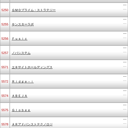
---
---
5250
ＧＭＯプライム・ストラテジー
---
---
5255
モンスターラボ
---
---
5256
Ｆｕｓｉｃ
---
---
5257
ノバシステム
---
---
5571
エキサイトホールディングス
---
---
5572
Ｒｉｄｇｅ－ｉ
---
---
5574
ＡＢＥＪＡ
---
---
5575
Ｇｌｏｂｅｅ
---
---
5578
ＡＲアドバンストテクノロジ