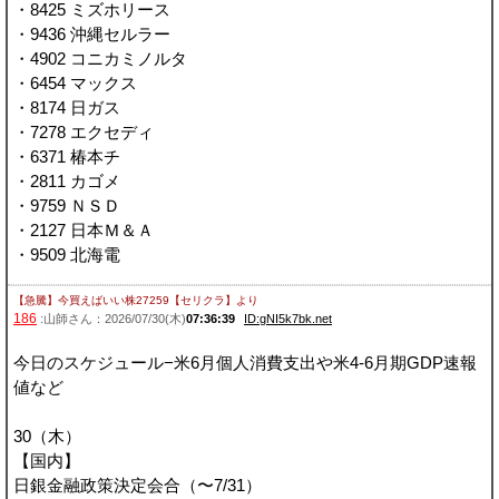
・8425 ミズホリース
・9436 沖縄セルラー
・4902 コニカミノルタ
・6454 マックス
・8174 日ガス
・7278 エクセディ
・6371 椿本チ
・2811 カゴメ
・9759 ＮＳＤ
・2127 日本Ｍ＆Ａ
・9509 北海電
【急騰】今買えばいい株27259【セリクラ】
より
186
:山師さん：2026/07/30(木)
07:36:39
ID:gNI5k7bk.net
今日のスケジュール−米6月個人消費支出や米4-6月期GDP速報
値など
30（木）
【国内】
日銀金融政策決定会合（〜7/31）