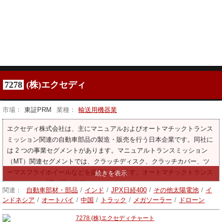
7278
(株)エクセディ
市場：
東証PRM
業種：
輸送用機器業
エクセディ株式会社は、主にマニュアルおよびオートマチックトランス
ミッション関連の自動車部品の製造・販売を行う日本企業です。同社に
は 2 つの事業セグメントがあります。マニュアルトランスミッション
（MT）関連セグメントでは、クラッチディスク、クラッチカバー、ツ
ーマスフライホイールなどを提供しています。オートマチックトランス
ミッション（AT）関連事業では、トルクコンバーターやオートマチック
関連：
自動車部材・部品
/
インド
/
JPX日経400
/
その他太陽電池
/
イ
トランスミッション部品を提供しています。その他の事業では、二輪車
ンドネシア
/
オートバイ
/
中国
/
トラック
/
メガソーラー
/
ドローン
のクラッチ、パワーシフトトランスミッションおよび関連部品、ブレー
キ、リターダー、機械装置などを提供しています。このセグメントでは