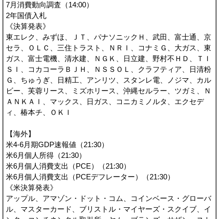
7月消費動向調査（14:00）
2年国債入札
《決算発表》
東エレク、みずほ、ＪＴ、パナソニックＨ、武田、富士通、京
セラ、ＯＬＣ、三住トラスト、ＮＲＩ、コナミＧ、大ガス、東
ガス、富士電機、清水建、ＮＧＫ、日立建、野村不ＨＤ、ＴＩ
ＳＩ、コカコーラＢＪＨ、ＮＳＳＯＬ、クラフティア、日清粉
Ｇ、ちゅうぎ、日精工、アンリツ、スタンレ電、ノジマ、カル
ビー、芙蓉リース、ミズホリース、沖縄セルラー、ツガミ、Ｎ
ＡＮＫＡＩ、マックス、日ガス、コニカミノルタ、エクセデ
ィ、椿本チ、ＯＫＩ
【海外】
米4-6月期GDP速報値（21:30）
米6月個人所得（21:30）
米6月個人消費支出（PCE）（21:30）
米6月個人消費支出（PCEデフレーター）（21:30）
《米決算発表》
アップル、アマゾン・ドット・コム、コインベース・グローバ
ル、マスターカード、ブリストル・マイヤーズ・スクイブ、イ