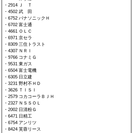
・2914 Ｊ Ｔ
・4502 武 田
・6752 パナソニックＨ
・6702 富士通
・4661 ＯＬＣ
・6971 京セラ
・8309 三住トラスト
・4307 ＮＲＩ
・9766 コナミＧ
・9531 東ガス
・6504 富士電機
・6305 日立建
・3231 野村不ＨＤ
・3626 ＴＩＳＩ
・2579 コカコーラＢＪＨ
・2327 ＮＳＳＯＬ
・2002 日清粉Ｇ
・6471 日精工
・6754 アンリツ
・8424 芙蓉リース