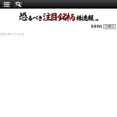
【仕
手
株】
8
9
月
日
日曜日
恐
スポンサード リンク
る
べ
き
注
目
銘
柄
株
速
報