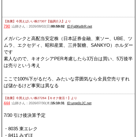
【急騰】今買えばいい株27307【協調介入】
より
790
:山師さん：2026/08/02(日)
00:59:02
ID:Fq8Ke8rR.net
メガバンクと高配当安定株（日本証券金融、東ソー、UBE、ツ
ムラ、エクセディ、昭和産業、三井製糖、SANKYO）ホルダー
です
素人なので、キオクシアPER考慮したら3万台は買い、5万後半
は売りという考え
ここで100%下がるだろ、みたいな雰囲気なら全員空売りすれ
ば儲かるけど事実は異なる
【急騰】今買えばいい株27264【キオク復活！】
より
444
:山師さん：2026/07/30(木)
15:10:31
ID:urpp0cJC.net
7/30 引け後決算予定
・8035 東エレク
・8411 みずほ