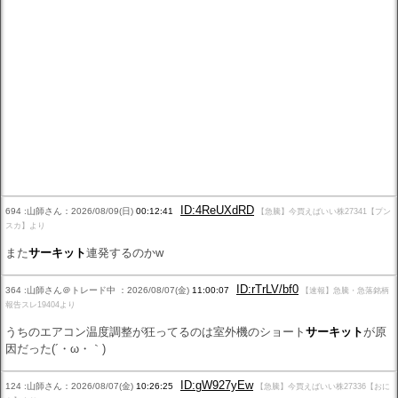
ID:4ReUXdRD
694 :山師さん：2026/08/09(日)
00:12:41
【急騰】今買えばいい株27341【プン
スカ】より
また
サーキット
連発するのかw
ID:rTrLV/bf0
364 :山師さん＠トレード中 ：2026/08/07(金)
11:00:07
【速報】急騰・急落銘柄
報告スレ19404より
うちのエアコン温度調整が狂ってるのは室外機のショート
サーキット
が原
因だった(´・ω・｀)
ID:gW927yEw
124 :山師さん：2026/08/07(金)
10:26:25
【急騰】今買えばいい株27336【おに