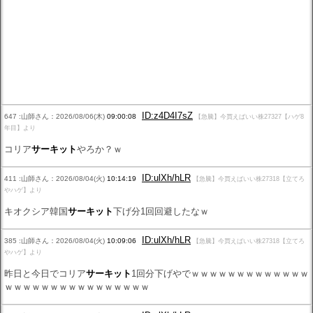
ID:z4D4I7sZ
647 :山師さん：2026/08/06(木)
09:00:08
【急騰】今買えばいい株27327【ハゲ8
年目】より
コリア
サーキット
やろか？ｗ
ID:ulXh/hLR
411 :山師さん：2026/08/04(火)
10:14:19
【急騰】今買えばいい株27318【立てろ
やハゲ】より
キオクシア韓国
サーキット
下げ分1回回避したなｗ
ID:ulXh/hLR
385 :山師さん：2026/08/04(火)
10:09:06
【急騰】今買えばいい株27318【立てろ
やハゲ】より
昨日と今日でコリア
サーキット
1回分下げやでｗｗｗｗｗｗｗｗｗｗｗｗｗ
ｗｗｗｗｗｗｗｗｗｗｗｗｗｗｗｗ