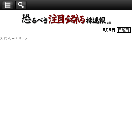
【仕
手
株】
8
9
月
日
日曜日
恐
スポンサード リンク
る
べ
き
注
目
銘
柄
株
速
報