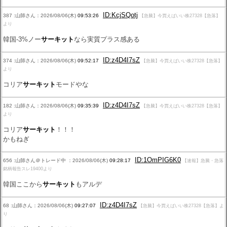
ID:KcjSQotj
387 :山師さん：2026/08/06(木)
09:53:26
【急騰】今買えばいい株27328【急落】
より
韓国-3%ノー
サーキット
なら実質プラス感ある
ID:z4D4I7sZ
374 :山師さん：2026/08/06(木)
09:52:17
【急騰】今買えばいい株27328【急落】
より
コリア
サーキット
モードやな
ID:z4D4I7sZ
182 :山師さん：2026/08/06(木)
09:35:39
【急騰】今買えばいい株27328【急落】
より
コリア
サーキット
！！！
かもねぎ
ID:1OmPIG6K0
656 :山師さん＠トレード中 ：2026/08/06(木)
09:28:17
【速報】急騰・急落
銘柄報告スレ19400より
韓国ここから
サーキット
もアルデ
ID:z4D4I7sZ
68 :山師さん：2026/08/06(木)
09:27:07
【急騰】今買えばいい株27328【急落】よ
り