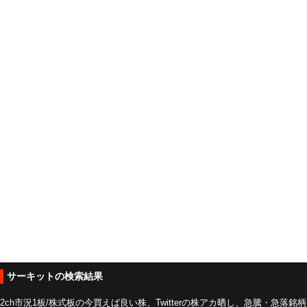
サーキットの検索結果
2ch市況1板/株式板の今買えば良い株、Twitterの株アカ晒し、急騰・急落銘柄