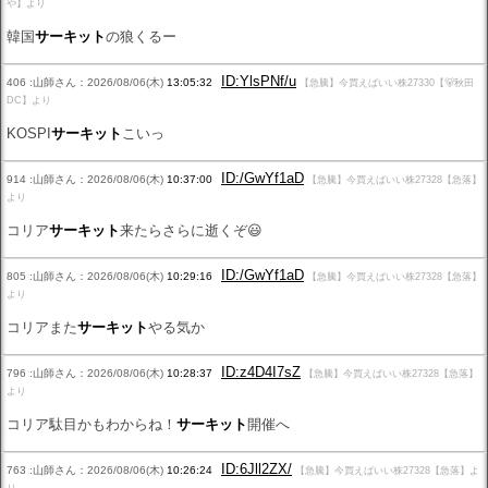
や】より
韓国
サーキット
の狼くるー
ID:YlsPNf/u
406 :山師さん：2026/08/06(木)
13:05:32
【急騰】今買えばいい株27330【🐻秋田
DC】より
KOSPI
サーキット
こいっ
ID:/GwYf1aD
914 :山師さん：2026/08/06(木)
10:37:00
【急騰】今買えばいい株27328【急落】
より
コリア
サーキット
来たらさらに逝くぞ😃
ID:/GwYf1aD
805 :山師さん：2026/08/06(木)
10:29:16
【急騰】今買えばいい株27328【急落】
より
コリアまた
サーキット
やる気か
ID:z4D4I7sZ
796 :山師さん：2026/08/06(木)
10:28:37
【急騰】今買えばいい株27328【急落】
より
コリア駄目かもわからね！
サーキット
開催へ
ID:6Jll2ZX/
763 :山師さん：2026/08/06(木)
10:26:24
【急騰】今買えばいい株27328【急落】よ