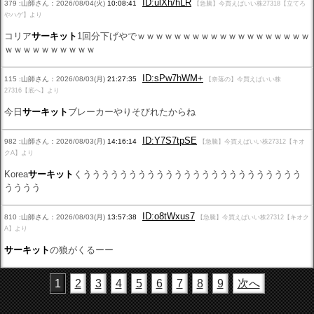
ID:ulXh/hLR
379 :山師さん：2026/08/04(火)
10:08:41
【急騰】今買えばいい株27318【立てろ
やハゲ】より
コリア
サーキット
1回分下げやでｗｗｗｗｗｗｗｗｗｗｗｗｗｗｗｗｗｗｗ
ｗｗｗｗｗｗｗｗｗｗ
ID:sPw7hWM+
115 :山師さん：2026/08/03(月)
21:27:35
【奈落の】今買えばいい株
27316【底へ】より
今日
サーキット
ブレーカーやりそびれたからね
ID:Y7S7tpSE
982 :山師さん：2026/08/03(月)
14:16:14
【急騰】今買えばいい株27312【キオ
クA】より
Korea
サーキット
くうううううううううううううううううううううううう
うううう
ID:o8tWxus7
810 :山師さん：2026/08/03(月)
13:57:38
【急騰】今買えばいい株27312【キオク
A】より
サーキット
の狼がくるーー
1
2
3
4
5
6
7
8
9
次へ