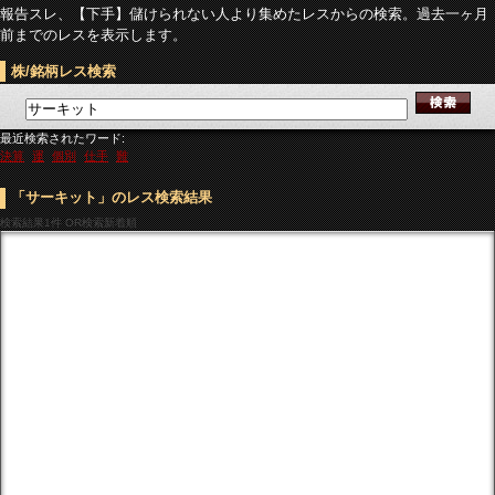
報告スレ、【下手】儲けられない人より集めたレスからの検索。過去一ヶ月
前までのレスを表示します。
株/銘柄レス検索
最近検索されたワード:
決算
運
個別
仕手
難
「サーキット」のレス検索結果
検索結果
1件 OR検索新着順