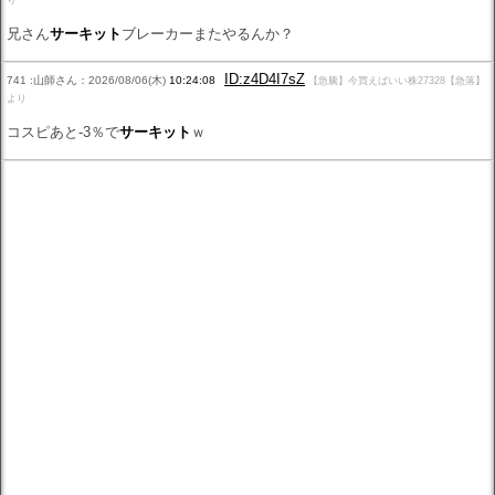
り
兄さん
サーキット
ブレーカーまたやるんか？
ID:z4D4I7sZ
741 :山師さん：2026/08/06(木)
10:24:08
【急騰】今買えばいい株27328【急落】
より
コスピあと-3％で
サーキット
ｗ