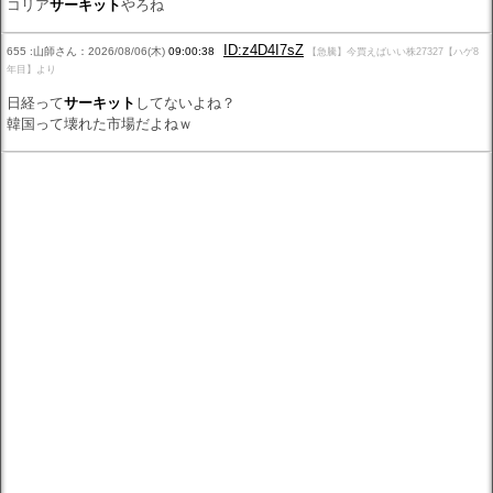
コリア
サーキット
やろね
ID:z4D4I7sZ
655 :山師さん：2026/08/06(木)
09:00:38
【急騰】今買えばいい株27327【ハゲ8
年目】より
日経って
サーキット
してないよね？
韓国って壊れた市場だよねｗ