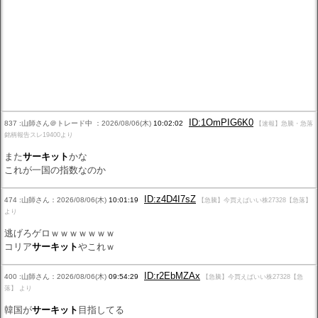
ID:1OmPIG6K0
837 :山師さん＠トレード中 ：2026/08/06(木)
10:02:02
【速報】急騰・急落
銘柄報告スレ19400より
また
サーキット
かな
これが一国の指数なのか
ID:z4D4I7sZ
474 :山師さん：2026/08/06(木)
10:01:19
【急騰】今買えばいい株27328【急落】
より
逃げろゲロｗｗｗｗｗｗｗ
コリア
サーキット
やこれｗ
ID:r2EbMZAx
400 :山師さん：2026/08/06(木)
09:54:29
【急騰】今買えばいい株27328【急
落】 より
韓国が
サーキット
目指してる