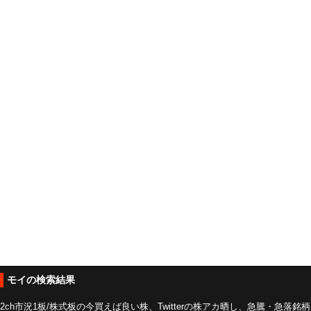
モイの検索結果
2ch市況1板/株式板の今買えば良い株、Twitterの株アカ晒し、急騰・急落銘柄