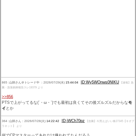
ID:Wy5WOnws0NIKU
865 :山師さん＠トレード中 ：2026/07/29(水)
15:44:04
【速報】急
騰・急落銘柄報告スレ19379 より
>>856
PTSで上がってるな(´・ω・`)でも最初は良くてその後ズルズルだからな
モ
イ
とか
ID:jWCh70pz
364 :山師さん：2026/07/28(火)
14:22:42
【急騰】今買えばいい株27345【キオプ
ラネット】 より
何でCPマスターってあれだけ嫌われてたんだろう