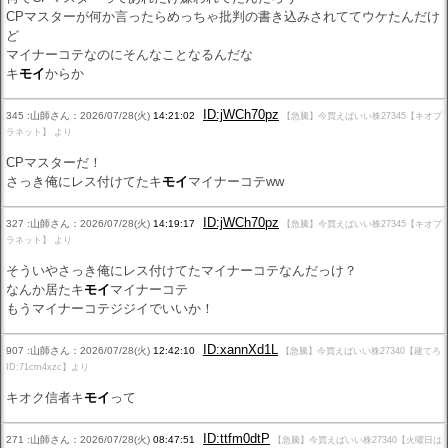
CPマスターが何か言ったらめっちゃ批判の書き込みされててウケたんだけ
ど
マイナーコテなのにそんなことなるんだな
キ
モイ
からか
ID:jWCh70pz
345 :山師さん：2026/07/28(火)
14:21:02
【急騰】今買えばいい株27345【キオプ
ラネット】 より
CPマスターだ！
さっき俺にレス付けてたキ
モイ
マイナーコテww
ID:jWCh70pz
327 :山師さん：2026/07/28(火)
14:19:17
【急騰】今買えばいい株27345【キオプ
ラネット】 より
そういやさっき俺にレス付けてたマイナーコテなんだっけ？
なんか居たキ
モイ
マイナーコテ
もうマイナーコテジジイでいいか！
ID:xannXd1L
907 :山師さん：2026/07/28(火)
12:42:10
【急騰】今買えばいい株27340【建てろ
ID:71cm4xzc】より
キオク信者キ
モイ
って
ID:ttfm0dtP
271 :山師さん：2026/07/28(火)
08:47:51
【急騰】今買えばいい株27340【火曜日は