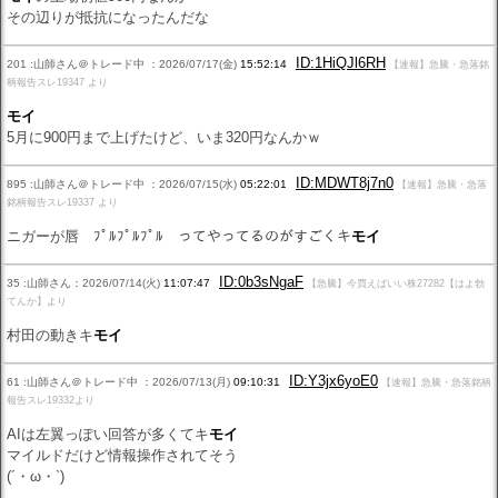
その辺りが抵抗になったんだな
ID:1HiQJl6RH
201 :山師さん＠トレード中 ：2026/07/17(金)
15:52:14
【速報】急騰・急落銘
柄報告スレ19347 より
モイ
5月に900円まで上げたけど、いま320円なんかｗ
ID:MDWT8j7n0
895 :山師さん＠トレード中 ：2026/07/15(水)
05:22:01
【速報】急騰・急落
銘柄報告スレ19337 より
ニガーが唇 ﾌﾟﾙﾌﾟﾙﾌﾟﾙ ってやってるのがすごくキ
モイ
ID:0b3sNgaF
35 :山師さん：2026/07/14(火)
11:07:47
【急騰】今買えばいい株27282【はよ勃
てんか】より
村田の動きキ
モイ
ID:Y3jx6yoE0
61 :山師さん＠トレード中 ：2026/07/13(月)
09:10:31
【速報】急騰・急落銘柄
報告スレ19332より
AIは左翼っぽい回答が多くてキ
モイ
マイルドだけど情報操作されてそう
(´・ω・`)