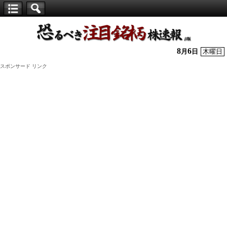
【仕
手
株】
8
6
月
日
木曜日
恐
スポンサード リンク
る
べ
き
注
目
銘
柄
株
速
報