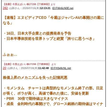
【急騰】今買えばいい株27296【下痢神様】
より
282
:山師さん：2026/07/16(木)
12:13:21
ID:FWn6cN0E.net
【速報】エヌビディアCEO「今週はジャパンAIの幕開けの週に
なる」
・16日、日本大手企業との提携発表を予告
・日本半導体技術を世界トップと絶賛「誇りに思うべき」
ふぉぉ…
【急騰】今買えばいい株27296【下痢神様】
より
20
:山師さん：2026/07/16(木)
11:42:48
ID:FH3q9cNL.net
株価上昇のメカニズムを失った記憶死悪
・モメンタム チャートは典型的なモメンタム終了の形。日足
が長く、ボラが高く、高値で暴れた後に、安値を更新
・PBR 30倍で期待値は大きなマイナス
・成長 金利時代の幕開けで、グロース銘柄の期待値はマイナ