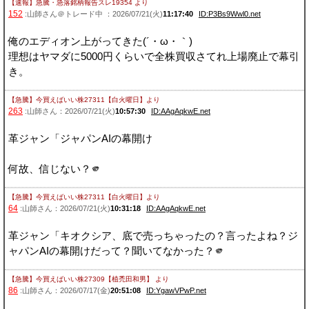
【速報】急騰・急落銘柄報告スレ19354
より
152
:山師さん＠トレード中 ：2026/07/21(火)
11:17:40
ID:P3Bs9Wwl0.net
俺のエディオン上がってきた(´・ω・｀)
理想はヤマダに5000円くらいで全株買収さてれ上場廃止で幕引
き。
【急騰】今買えばいい株27311【白火曜日】
より
263
:山師さん：2026/07/21(火)
10:57:30
ID:AAgAqkwE.net
革ジャン「ジャパンAIの幕開け
何故、信じない？🫵
【急騰】今買えばいい株27311【白火曜日】
より
64
:山師さん：2026/07/21(火)
10:31:18
ID:AAgAqkwE.net
革ジャン「キオクシア、底で売っちゃったの？言ったよね？ジ
ャパンAIの幕開けだって？聞いてなかった？🫵
【急騰】今買えばいい株27309【植禿田和男】
より
86
:山師さん：2026/07/17(金)
20:51:08
ID:YgawVPwP.net