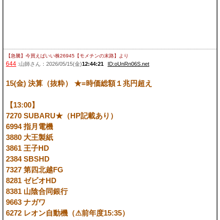
【急騰】今買えばいい株26945【モメチンの末路】
より
644
:山師さん：2026/05/15(金)
12:44:21
ID:oUnRn06S.net
15(金) 決算（抜粋） ★=時価総額１兆円超え
【13:00】
7270 SUBARU★（HP記載あり）
6994 指月電機
3880 大王製紙
3861 王子HD
2384 SBSHD
7327 第四北越FG
8281 ゼビオHD
8381 山陰合同銀行
9663 ナガワ
6272 レオン自動機（⚠前年度15:35）