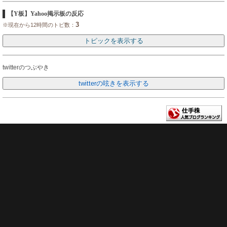
【Y板】Yahoo掲示板の反応
3
※現在から12時間のトピ数：
twitterのつぶやき