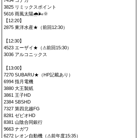
7494 コナカ
3825 リミックスポイント
5616 雨風太陽🌧🌬🌞
【12:20】
2875 東洋水産★（前回12:30）
【12:30】
4523 エーザイ★（⚠前回15:30）
3036 アルコニックス
【13:00】
7270 SUBARU★（HP記載あり）
6994 指月電機
3880 大王製紙
3861 王子HD
2384 SBSHD
7327 第四北越FG
8281 ゼビオHD
8381 山陰合同銀行
9663 ナガワ
6272 レオン自動機（⚠前年度15:35）