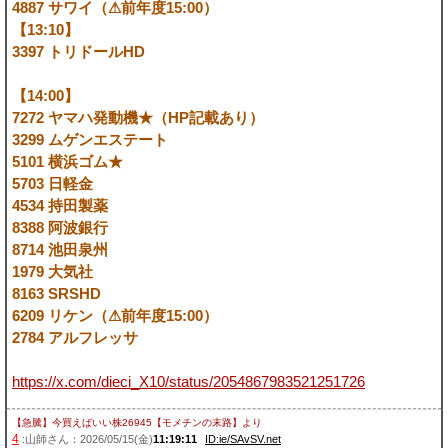
4887 サワイ（⚠前年度15:00）
【13:10】
3397 トリドールHD
【14:00】
7272 ヤマハ発動機★（HP記載あり）
3299 ムゲンエステート
5101 横浜ゴム★
5703 日軽金
4534 持田製薬
8388 阿波銀行
8714 池田泉州
1979 大気社
8163 SRSHD
6209 リケン（⚠前年度15:00）
2784 アルフレッサ
https://x.com/dieci_X10/status/2054867983521251726
【急騰】今買えばいい株26945【モメチンの末路】
より
4
:山師さん：2026/05/15(金)
11:19:11
ID:ie/SAvSV.net