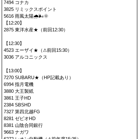
7494 コナカ
3825 リミックスポイント
5616 雨風太陽🌧🌬🌞
【12:20】
2875 東洋水産★（前回12:30）
【12:30】
4523 エーザイ★（⚠前回15:30）
3036 アルコニックス
【13:00】
7270 SUBARU★（HP記載あり）
6994 指月電機
3880 大王製紙
3861 王子HD
2384 SBSHD
7327 第四北越FG
8281 ゼビオHD
8381 山陰合同銀行
9663 ナガワ
6272 レオン自動機（⚠前年度15:35）