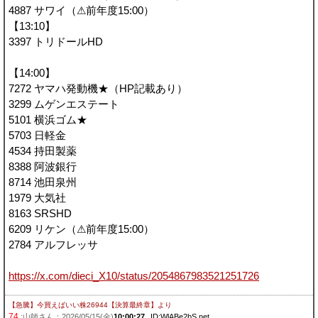
4887 サワイ（⚠前年度15:00）
【13:10】
3397 トリドールHD
【14:00】
7272 ヤマハ発動機★（HP記載あり）
3299 ムゲンエステート
5101 横浜ゴム★
5703 日軽金
4534 持田製薬
8388 阿波銀行
8714 池田泉州
1979 大気社
8163 SRSHD
6209 リケン（⚠前年度15:00）
2784 アルフレッサ
https://x.com/dieci_X10/status/2054867983521251726
【急騰】今買えばいい株26944【決算最終章】
より
74
:山師さん：2026/05/15(金)
10:00:27
ID:WlABe2bS.net