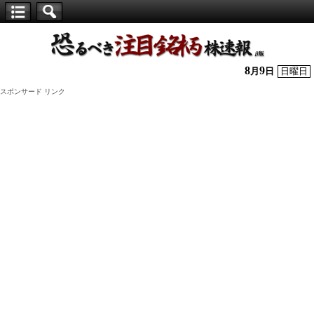
【仕
手
株】
8
9
月
日
日曜日
恐
スポンサード リンク
る
べ
き
注
目
銘
柄
株
速
報