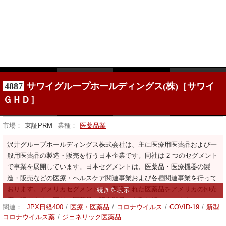
4887
サワイグループホールディングス(株)［サワイ
ＧＨＤ］
市場：
東証PRM
業種：
医薬品業
沢井グループホールディングス株式会社は、主に医療用医薬品および一
般用医薬品の製造・販売を行う日本企業です。同社は 2 つのセグメント
で事業を展開しています。日本セグメントは、医薬品・医療機器の製
造・販売などの医療・ヘルスケア関連事業および各種関連事業を行って
おります。アメリカセグメントは、製造された医薬品をアメリカの卸売
店に販売する。同社は医薬品の研究開発にも取り組んでいます。
関連：
JPX日経400
/
医療・医薬品
/
コロナウイルス
/
COVID-19
/
新型
コロナウイルス薬
/
ジェネリック医薬品