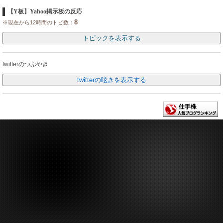
【Y板】Yahoo掲示板の反応
8
※現在から12時間のトピ数：
twitterのつぶやき