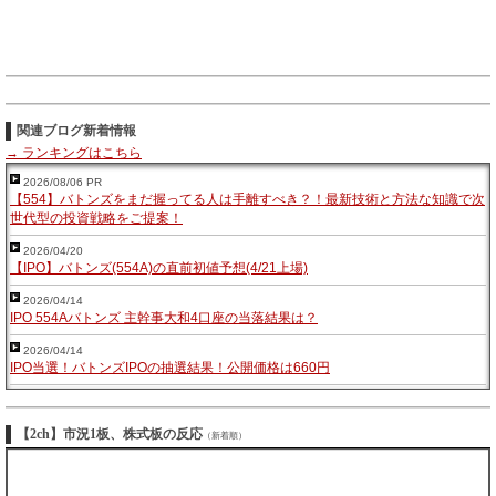
関連ブログ新着情報
→ ランキングはこちら
2026/08/06 PR
【554】バトンズをまだ握ってる人は手離すべき？！最新技術と方法な知識で次
世代型の投資戦略をご提案！
2026/04/20
【IPO】バトンズ(554A)の直前初値予想(4/21上場)
2026/04/14
IPO 554Aバトンズ 主幹事大和4口座の当落結果は？
2026/04/14
IPO当選！バトンズIPOの抽選結果！公開価格は660円
【2ch】市況1板、株式板の反応
（新着順）