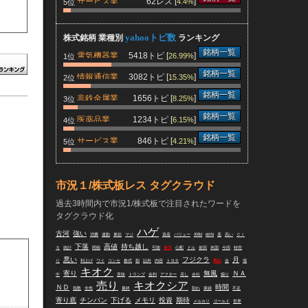
サービス業
62レス [
]
4.4%
5位
yahooトピ数
株式銘柄 業種別
ランキング
銘柄一覧
電気機器業
5418トピ [
]
26.99%
1位
銘柄一覧
情報通信業
3082トピ [
]
15.35%
2位
銘柄一覧
非鉄金属業
1656トピ [
]
8.25%
3位
銘柄一覧
医薬品業
1234トピ [
]
6.15%
4位
銘柄一覧
サービス業
846トピ [
]
4.21%
5位
市況１/株式板レス タグクラウド
過去3時間内で市況1/株式板で注目されたワードを
タグクラウド化
ハゲ
古河
強い
消費
連動
東紡
マジ
資産
バリュー
抑制
6976
底
高い
ＣＩ
下落
高値
持ち越し
Ｓ
統計
関税
可能
全力
心配
ドル
前回
米国
今回
特売
悪い
フジクラ
月
り
利上げ
ワイ
コンセ
株式
朝
以外
内容
トヨタ
売れ
金
場
キオク
寄り
無風
ＮＡ
中
意味
トランプ
金利
アフター
戻し
会社
煽り
売り
キオクシア
ＮＤ
時間
指数
全然
最終
割れ
業績
不足
寄り底
チンパン
下げる
メモリ
投資
期待
メルカリ
ゴールド
世界