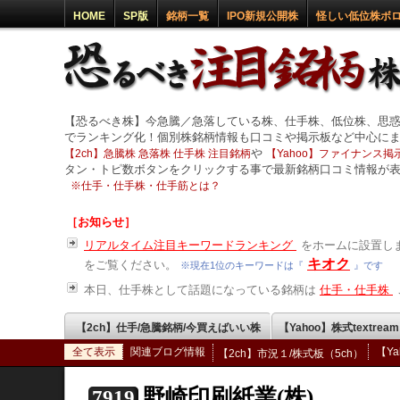
HOME
SP版
銘柄一覧
IPO新規公開株
怪しい低位株ボ
【恐るべき株】今急騰／急落している株、仕手株、低位株、思
でランキング化！個別株銘柄情報も口コミや掲示板など中心に
や
【2ch】急騰株 急落株 仕手株 注目銘柄
【Yahoo】ファイナンス掲示
タン・トピ数ボタンをクリックする事で最新銘柄口コミ情報が
※
仕手・仕手株・仕手筋とは？
［お知らせ］
リアルタイム注目キーワードランキング
をホームに設置しま
キオク
をご覧ください。
※現在1位のキーワードは『
』です
本日、仕手株として話題になっている銘柄は
仕手・仕手株
【2ch】仕手/急騰銘柄/今買えばいい株
【Yahoo】株式textrea
全て表示
関連ブログ情報
【Y
【2ch】市況１/株式板（5ch）
野崎印刷紙業(株)
7919