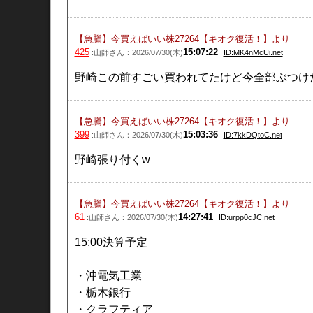
【急騰】今買えばいい株27264【キオク復活！】
より
425
15:07:22
:山師さん：2026/07/30(木)
ID:MK4nMcUi.net
野崎この前すごい買われてたけど今全部ぶつけ
【急騰】今買えばいい株27264【キオク復活！】
より
399
15:03:36
:山師さん：2026/07/30(木)
ID:7kkDQtoC.net
野崎張り付くw
【急騰】今買えばいい株27264【キオク復活！】
より
61
14:27:41
:山師さん：2026/07/30(木)
ID:urpp0cJC.net
15:00決算予定
・沖電気工業
・栃木銀行
・クラフティア