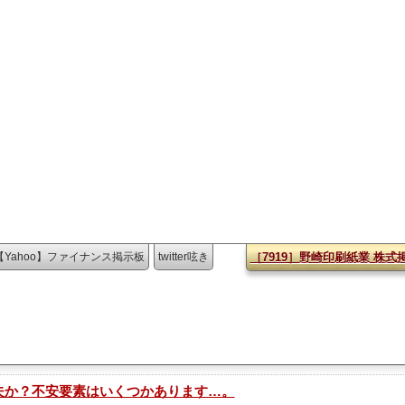
【Yahoo】ファイナンス掲示板
twitter呟き
［7919］野崎印刷紙業 株式
丈夫か？不安要素はいくつかあります…。