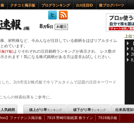
ロ株
クチコミ掲示板
ブログランキング
2ch注目ID
株ブログパーツ
8
6
月
日
木曜日
上位
惑株、材料株など、今みんなが注目している銘柄をほぼリアルタイム
まとめています。
よりそれぞれの注目銘柄ランキングが表示され、 レス数ボ
板(Y板)
表示されます！気になる株式銘柄がある方は是非お試しください。
した。2ch市況1/株式板で今リアルタイムで話題の注目キーワード
こちらの検索結果をご参考に。
m 人気銘柄
値上がり率
値下がり率
出来高増加
ランキング
ランキング
ahoo】ファイナンス掲示板
7919 野崎印刷紙業 株ライン
7919掲示板