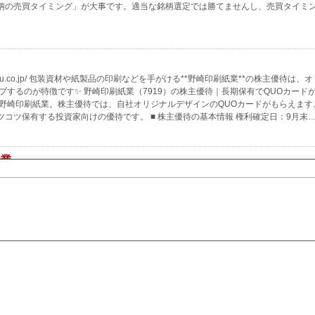
柄の売買タイミング」が大事です。適当な銘柄選定では勝てませんし、売買タイミ
iinsatu.co.jp/ 包装資材や紙製品の印刷などを手がける**野崎印刷紙業**の株主優待は、
するのが特徴です✨ 野崎印刷紙業（7919）の株主優待｜長期保有でQUOカード
野崎印刷紙業。株主優待では、自社オリジナルデザインのQUOカードがもらえます
コツ保有する投資家向けの優待です。 ■ 株主優待の基本情報 権利確定日：9月末
紙業
銘柄名野崎印刷紙業業種その他製品株価197円 (2025.12.17時点)利回り3.79
対応製品を強化。時価...
円権利月 9月優待内容2年未満 1000株 QUOカード1000円2年以上 1000株 QUO
 25年3月期 31.45円 7.5円 23.8% 26年3月期 32.14円 7.5円 23.3% 配当性
 ワールド(3612) クリエイトレストランツ(3387) 全て商品券が頂ける優待です 8月権
)…
63739