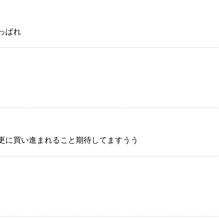
っぱれ
。
更に買い進まれること期待してますうう