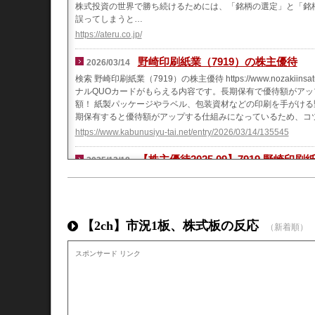
株式投資の世界で勝ち続けるためには、「銘柄の選定」と「銘
誤ってしまうと…
https://ateru.co.jp/
野崎印刷紙業（7919）の株主優待
2026/03/14
検索 野崎印刷紙業（7919）の株主優待 https://www.nozak
ナルQUOカードがもらえる内容です。長期保有で優待額がアップ
額！ 紙製パッケージやラベル、包装資材などの印刷を手がける
期保有すると優待額がアップする仕組みになっているため、コツ
https://www.kabunusiyu-tai.net/entry/2026/03/14/135545
【株主優待2025.09】7919 野崎印刷
2025/12/18
野崎印刷紙業から9月権利の優待が届きました！銘柄紹介コード7919
ト概要包装資材・紙製品製造大手。タグ・ラベルで高シェア。環境
https://highway-x-life.com/benefit-nozaki-202509/
【2ch】市況1板、株式板の反応
（新着順）
長期優待拡充発表と8月権利取得銘柄
2025/08/27
野崎印刷紙業(7919)が場中に優待拡充を発表しました！ 株価 194
スポンサード リンク
1500円 長期優遇が追加になりました‼️ 実績、予想 EPS 配当額 配当性向
いです。 8月権利取得銘柄 ビックカメラ(3048) コジマ(7513)
年同じ銘柄を取得しています。 メディア工房は売却済み(損切り
https://hagetakasetuyaku.hatenablog.com/entry/2025/08/27/1