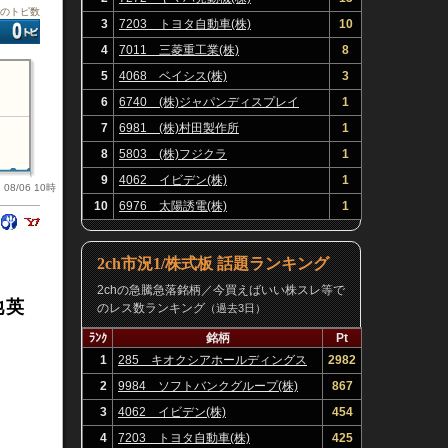
板のトピ数
3
7203 トヨタ自動車(株)
10
4
7011 三菱重工業(株)
8
5
4068 ベイシス(株)
3
6
6740 (株)ジャパンディスプレイ
1
7
6981 (株)村田製作所
1
8
5803 (株)フジクラ
1
9
4062 イビデン(株)
1
08/06 10時
10
6976 太陽誘電(株)
1
2ch市況1/株式板 話題ランキング
2chの急騰急落銘柄／今買えばいい株スレ等で
池英
のレス数ランキング
（過去3日）
ﾗﾝｸ
銘柄
Pt
1
285 キオクシアホールディングス
2982
(株)
2
9984 ソフトバンクグループ(株)
867
3
4062 イビデン(株)
454
4
7203 トヨタ自動車(株)
425