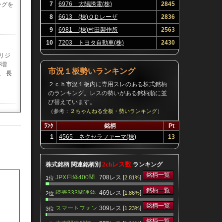
7
6976 太陽誘電(株)
2845
ングを
8
6613 (株)ＱＤレーザ
2836
9
6981 (株)村田製作所
2563
10
7203 トヨタ自動車(株)
2430
オリジ
が増
市況１板勢いランキング
。 長
…
２ｃｈ市況１板内に専用スレのある株式銘柄
のランキング。レスの勢いがある銘柄順に並
び替えています。
（参考：
２ちゃんねる全板・勢いランキング
）
%サイ
ﾗﾝｸ
銘柄
Pt
1
4565 ネクセラファーマ(株)
13
2chレス数
株式銘柄 関連銘柄別
ランキング
銘柄一覧
カード
JPX日経400関
708レス [
]
2.81%
1位
向は低
連銘柄
銘柄一覧
読売333関連銘
469レス [
]
1.86%
利は毎
2位
柄
銘柄一覧
スマートフォン
309レス [
]
1.23%
3位
関連銘柄
銘柄一覧