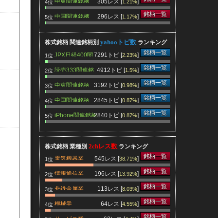
中東関連銘柄
305レス [
]
1.21%
4位
銘柄一覧
中国関連銘柄
296レス [
]
1.17%
5位
yahooトピ数
株式銘柄 関連銘柄別
ランキング
銘柄一覧
JPX日経400関
7291トピ [
]
2.23%
1位
連銘柄
銘柄一覧
読売333関連銘
4912トピ [
]
1.5%
2位
柄
銘柄一覧
中東関連銘柄
3192トピ [
]
0.98%
3位
銘柄一覧
中国関連銘柄
2845トピ [
]
0.87%
4位
銘柄一覧
iPhone関連銘柄
2840トピ [
]
0.87%
5位
2chレス数
株式銘柄 業種別
ランキング
銘柄一覧
電気機器業
545レス [
]
38.71%
1位
銘柄一覧
情報通信業
196レス [
]
13.92%
2位
銘柄一覧
非鉄金属業
113レス [
]
8.03%
3位
銘柄一覧
機械業
64レス [
]
4.55%
4位
銘柄一覧