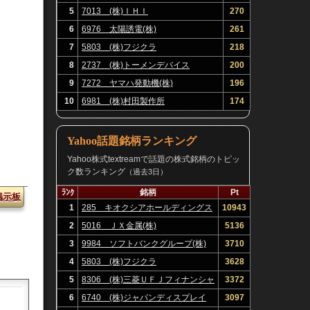
5
7013 (株)ＩＨＩ
270
6
6976 太陽誘電(株)
261
7
5803 (株)フジクラ
218
8
2737 (株)トーメンデバイス
200
9
7272 ヤマハ発動機(株)
196
10
6981 (株)村田製作所
174
Yahoo話題銘柄ランキング
Yahoo株式textreamで話題の株式銘柄のトピッ
ク数ランキング
（過去3日）
ﾗﾝｸ
銘柄
Pt
掲示板
1
285 キオクシアホールディングス
10943
(株)
2
5016 ＪＸ金属(株)
5136
3
9984 ソフトバンクグループ(株)
3710
4
5803 (株)フジクラ
3628
5
8306 (株)三菱ＵＦＪフィナンシャ
3372
ル・グループ
6
6740 (株)ジャパンディスプレイ
3097