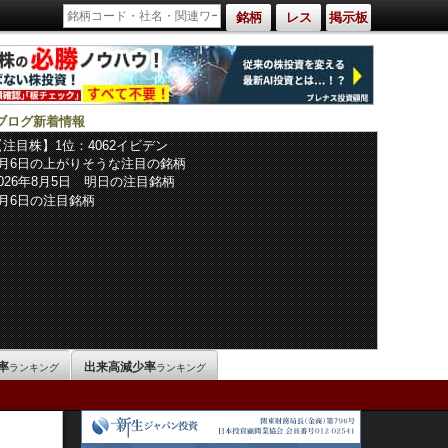
銘柄
レス
掲示板
ブログ新着情報
【注目株】1位：4062イビデン
8月6日の上がりそうな注目の銘柄
2026年8月5日 明日の注目銘柄
8月6日の注目銘柄
率
出来高減少率
ランキング
ランキング