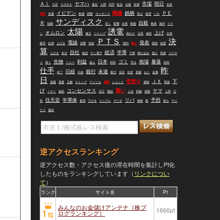
ＡＩ
ヤマハ
市場
明日
大谷
ＳＮＤＫ
最近
人間
共同
駄目
企業
目標
住友
イビデン
関連
銘柄
ＰＥ
材料
来週
株価
調整
ガイダンス
富士
無理
バカ
サンディスク
Ｒ
自殺
指標
安く
影響
次第
物価
株買
海外
イラ
太陽
誘電
オムロン
上げ
ン
修正
ジャンプ
終わり
元気
値段
出来
ＰＴＳ
決
電線
発表
勝手
結局
上げる
攻撃
供給
国内
買え
韓国
地震
算
自社
経済
半導
上がる
多分
確認
サン電子
下痢
織り込み
個人
馬鹿
コクサ
先物
利益
日本
ゴミ
相場
暴落
イ
買う
ソニー
超え
村田
売る
割高
仕手
昨
日経
銀行
未達
終了
日線
殿方
流石
合意
原爆
おに
金属
日
空売り
ＪＸ
下
急騰
需要
正解
ストップ
アメリカ
気配
ショック
価格
関係
げ
コンセンサス
買い
ヤマ
ＩＨＩ
超絶
花王
開始
人生
利確
発動
上昇
広
任天堂
半導体
リバ
予想
島
雇用
下がる
インフレ
データ
海峡
株
落ち
マイ
ナス
最高
逆アクセスランキング
逆アクセス数・アクセス後の滞在時間を集計しPt化
したものをランキングしています（
リンクについ
て
）
ランク
サイト名
Pt
みんなのお金儲けアンテナ［株ブ
1666pt
ログランキング］