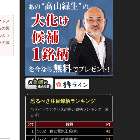
クトメ
ムの製
ルカラ
クの製
恐るべき注目銘柄ランキング
当サイトでアクセスの多い銘柄ランキング
（過
去3日）
ﾗﾝｸ
銘柄
Pt
1
5802 住友電気工業(株)
41
2
7272 ヤマハ発動機(株)
13