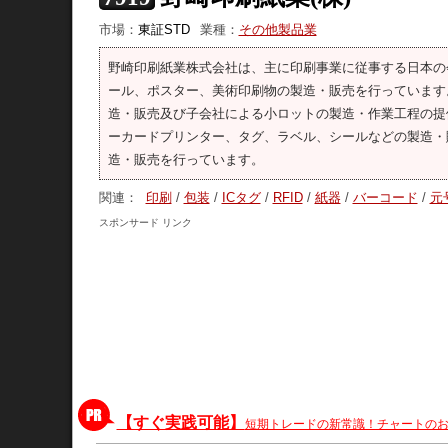
市場：
東証STD
業種：
その他製品業
野崎印刷紙業株式会社は、主に印刷事業に従事する日本の
ール、ポスター、美術印刷物の製造・販売を行っています
造・販売及び子会社による小ロットの製造・作業工程の提
ーカードプリンター、タグ、ラベル、シールなどの製造・
造・販売を行っています。
関連：
印刷
/
包装
/
ICタグ
/
RFID
/
紙器
/
バーコード
/
元
スポンサード リンク
【すぐ実践可能】
短期トレードの新常識！チャートの