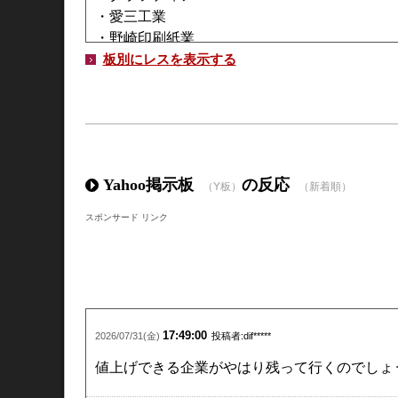
・愛三工業
・野崎印刷紙業
・蝶理
板別にレスを表示する
Yahoo掲示板
の反応
（Y板）
（新着順）
スポンサード リンク
17:49:00
2026/07/31(金)
投稿者:dif*****
値上げできる企業がやはり残って行くのでしょ