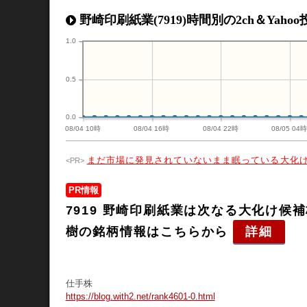
野崎印刷紙業(7919)時間別の2ch＆Yaho
1.0
0.5
0.0
08/04 10時
08/04 16時
08/04 22時
08/05 04
まだ市場に発見されていないまま眠っている大化
PR情報
7919 野崎印刷紙業は次なる大化け
樹の銘柄情報はこちらから
詳細
仕手株
https://blog.with2.net/rank4601-0.html