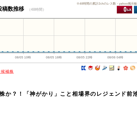
※48時間の累計2chのレス数・yahoo掲示
o投稿数推移
（48時間）
時
08/05 10時
08/05 16時
08/05 22時
08/06 04時
け候補株
候補株か？！「神がかり」こと相場界のレジェンド前