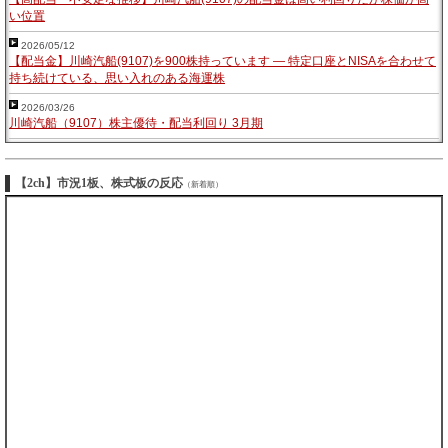
い位置
2026/05/12
【配当金】川崎汽船(9107)を900株持っています — 特定口座とNISAを合わせて
持ち続けている、思い入れのある海運株
2026/03/26
川崎汽船（9107）株主優待・配当利回り 3月期
【2ch】市況1板、株式板の反応
（新着順）