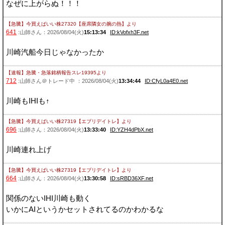
なぜに上がらぬ！！！
【急騰】今買えばいい株27320【座席隣女の腕の熱】
より
641
:山師さん：2026/08/04(火)
15:13:34
ID:kVofxh3F.net
川崎汽船今日じゃなかったか
【速報】急騰・急落銘柄報告スレ19395
より
712
:山師さん＠トレード中 ：2026/08/04(火)
13:34:44
ID:CfyL0a4E0.net
川崎もIHIも↑
【急騰】今買えばいい株27319【エブリデイトレ】
より
696
:山師さん：2026/08/04(火)
13:33:40
ID:YZH4dPbX.net
川崎連れ上げ
【急騰】今買えばいい株27319【エブリデイトレ】
より
664
:山師さん：2026/08/04(火)
13:30:58
ID:sRBD36XF.net
関係のないIHI川崎も動く
いかにAIというかセットされてるのかわかるな