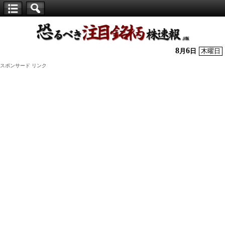
【仕
手
株】
8
6
月
日
木曜日
恐
スポンサード リンク
る
べ
き
注
目
銘
柄
株
速
報