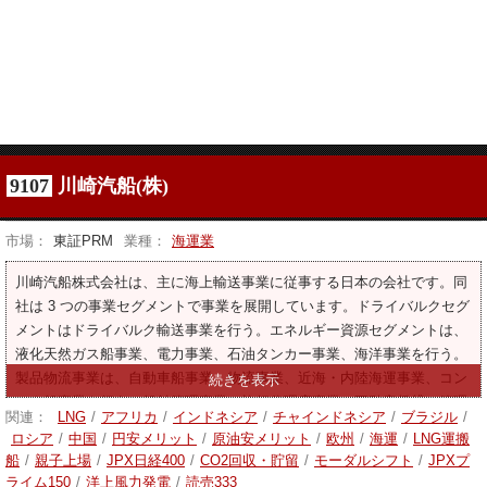
9107
川崎汽船(株)
市場：
東証PRM
業種：
海運業
川崎汽船株式会社は、主に海上輸送事業に従事する日本の会社です。同
社は 3 つの事業セグメントで事業を展開しています。ドライバルクセグ
メントはドライバルク輸送事業を行う。エネルギー資源セグメントは、
液化天然ガス船事業、電力事業、石油タンカー事業、海洋事業を行う。
製品物流事業は、自動車船事業、物流事業、近海・内陸海運事業、コン
テナ船事業を行う。船舶管理事業、旅行代理店事業、不動産賃貸・管理
関連：
LNG
/
アフリカ
/
インドネシア
/
チャインドネシア
/
ブラジル
/
事業も行っております。
ロシア
/
中国
/
円安メリット
/
原油安メリット
/
欧州
/
海運
/
LNG運搬
船
/
親子上場
/
JPX日経400
/
CO2回収・貯留
/
モーダルシフト
/
JPXプ
ライム150
/
洋上風力発電
/
読売333