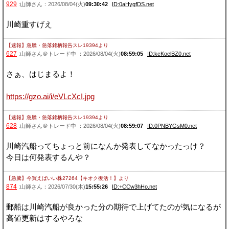
929
:山師さん：2026/08/04(火)
09:30:42
ID:0aHygfDS.net
川崎重すげえ
【速報】急騰・急落銘柄報告スレ19394
より
627
:山師さん＠トレード中 ：2026/08/04(火)
08:59:05
ID:kcKoelBZ0.net
さぁ、はじまるよ！
https://gzo.ai/i/eVLcXcI.jpg
【速報】急騰・急落銘柄報告スレ19394
より
628
:山師さん＠トレード中 ：2026/08/04(火)
08:59:07
ID:0PNBYGsM0.net
川崎汽船ってちょっと前になんか発表してなかったっけ？
今日は何発表するんや？
【急騰】今買えばいい株27264【キオク復活！】
より
874
:山師さん：2026/07/30(木)
15:55:26
ID:+CCw3hHo.net
郵船は川崎汽船が良かった分の期待で上げてたのが気になるが
高値更新はするやろな