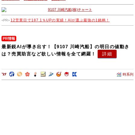
12営業日で187.1％UPの実績！AIが選ぶ最強の1銘柄！
PR情報
最新鋭AIが導き出す！【9107 川崎汽船】の明日の値動き
は？売買助言など欲しい情報を全て網羅！
詳細
時系列