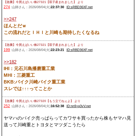
【急騰】今買えばいい株27321【双子産まれました】
より
274
:山師さん：2026/08/04(火)
22:37:30
ID:sRBD36XF.net
>>247
ほんとだｗ
この流れだとＩＨＩと川崎も期待したくなるね
【急騰】今買えばいい株27321【双子産まれました】
より
199
:山師さん：2026/08/04(火)
22:23:21
ID:sRBD36XF.net
>>182
IHI：元石川島播磨重工業
MHI：三菱重工
BKB:バイク川崎バイク重工業
スレでは↑↑↑ってことか
【急騰】今買えばいい株27320【もう立てねぇよ】
より
252
:山師さん：2026/08/04(火)
16:52:38
ID:nn9+q3vV.net
ヤマハのバイク売っぱらってカワサキ買ったから株もヤマハ見
送って川崎重とトヨタとマツダこうたら