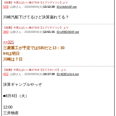
【急騰】今買えばいい株27319【エブリデイトレ】
より
529
:山師さん：2026/08/04(火)
13:12:39
ID:kVofxh3F.net
川崎汽船下げてるけど決算漏れてる？
【急騰】今買えばいい株27319【エブリデイトレ】
より
360
:山師さん：2026/08/04(火)
12:51:15
ID:sRBD36XF.net
>>321
三菱重工が予定ではSBIだと13：30
IHIは明日
川崎は７日
【急騰】今買えばいい株27318【立てろやハゲ】
より
452
:山師さん：2026/08/04(火)
10:17:39
ID:4EBOz0c4.net
決算ギャンブルやっぞ
■8月4日（火）
12:00
三井物産