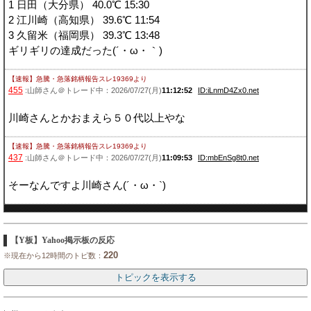
1 日田（大分県） 40.0℃ 15:30
2 江川崎（高知県） 39.6℃ 11:54
3 久留米（福岡県） 39.3℃ 13:48
ギリギリの達成だった(´・ω・｀)
【速報】急騰・急落銘柄報告スレ19369
より
455
:山師さん＠トレード中：2026/07/27(月)
11:12:52
ID:iLnmD4Zx0.net
川崎さんとかおまえら５０代以上やな
【速報】急騰・急落銘柄報告スレ19369
より
437
:山師さん＠トレード中：2026/07/27(月)
11:09:53
ID:mbEnSg8t0.net
そーなんですよ川崎さん(´・ω・`)
【Y板】Yahoo掲示板の反応
220
※現在から12時間のトピ数：