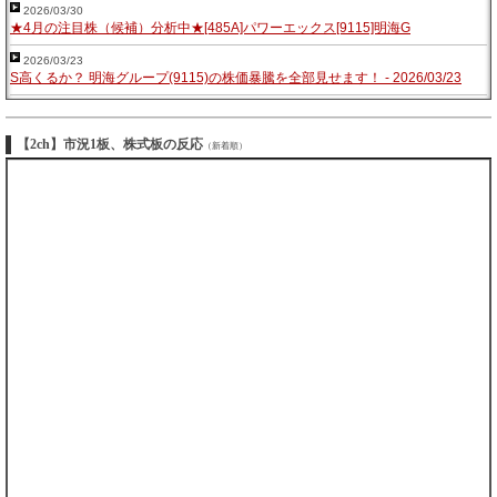
2026/03/30
★4月の注目株（候補）分析中★[485A]パワーエックス[9115]明海G
2026/03/23
S高くるか？ 明海グループ(9115)の株価暴騰を全部見せます！ - 2026/03/23
【2ch】市況1板、株式板の反応
（新着順）