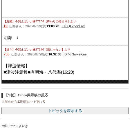
【急騰】今買えばいい株27254【終わりの始まり】
より
19
:山師さん：2026/07/29(水)
13:00:28
ID:8QLZpor9.net
明海 ↓
【違う】今買えばいい株27246【底じゃない】
より
756
:山師さん：2026/07/28(火)
16:32:38
ID:/Kh3ww2F.net
【津波情報】
■津波注意報■有明海・八代海(16:29)
【Y板】Yahoo掲示板の反応
0
※現在から12時間のトピ数：
twitterのつぶやき