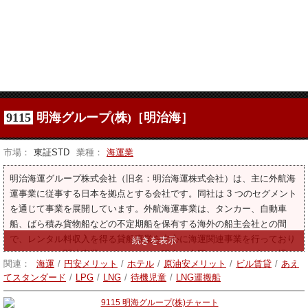
9115
明海グループ(株)［明治海］
市場：
東証STD
業種：
海運業
明治海運グループ株式会社（旧名：明治海運株式会社）は、主に外航海
運事業に従事する日本を拠点とする会社です。同社は 3 つのセグメント
を通じて事業を展開しています。外航海運事業は、タンカー、自動車
船、ばら積み貨物船などの不定期船を保有する海外の船主会社との間
で、レンタル料収入を得る貸船事業を中心に海運関連事業を行っており
ます。ホテル関連事業セグメントは、現在、全国にホテルやゴルフ場を
関連：
海運
/
円安メリット
/
ホテル
/
原油安メリット
/
ビル賃貸
/
あえ
所有し、それぞれのサービスを提供しております。不動産賃貸事業は、
てスタンダード
/
LPG
/
LNG
/
待機児童
/
LNG運搬船
保有する建物をオフィス物件としてテナントに賃貸する不動産賃貸事業
を主力とし、持分法適用関連会社は不動産の仲介業務及び建物の運営管