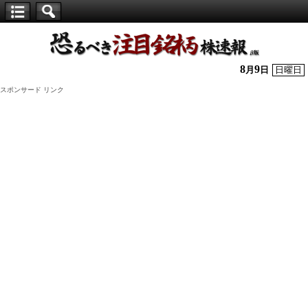
【仕
手
株】
8
9
月
日
日曜日
恐
スポンサード リンク
る
べ
き
注
目
銘
柄
株
速
報