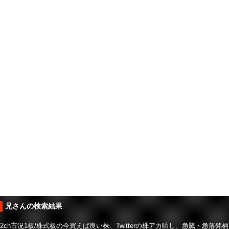
兄さんの検索結果
2ch市況1板/株式板の今買えば良い株、Twitterの株アカ晒し、急騰・急落銘柄