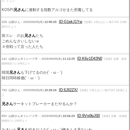
の…】より
KOSPI
兄さん
に連動する指数アルゴがまた邪魔してる
ID:G1ekJ1Yw
328 :山師さん：2026/08/06(木)
12:56:20
【急騰】今買えばいい株27330【🐻秋
田DC】より
前スレ のお
兄さん
たち
ごめんなさいしないｗ
４倍戦って言った人たち
ID:K6v1D43N0
141 :山師さん＠トレード中 ：2026/08/06(木)
11:13:25
【速報】急騰・急落
銘柄報告スレ19401より
韓国
兄さん
も下げてるのか(´・ω・`)
韓日同時株価(´・ω・`)
ID:6Jll2ZX/
763 :山師さん：2026/08/06(木)
10:26:24
【急騰】今買えばいい株27328【急落】よ
り
兄さん
サーキットブレーカーまたやるんか？
ID:9Vni9pJ00
852 :山師さん＠トレード中 ：2026/08/06(木)
10:04:23
【速報】急騰・急落銘
柄報告スレ19400より
おまいら
兄さん
好きだよな(´・ω・`)俺あんま見ないわ