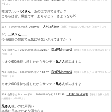
ー】より
韓国フルレバ
兄さん
あの世で見てますか？
こちらは皆、爆益です ありがとう さようなら👋
ID:FtizA9no
114 : ：2026/08/05(水)
20:59:09
【急騰】今買えばいい株27326【どわー】より
どこ...
兄さん
......
今頃祖国の韓国で元気に物乞いされてますか...?
ID:dPMnmxvU
775 :山師さん：2026/08/05(水)
18:20:37
【急騰】今買えばいい株27326【ハゲ
7年目】 より
キオク600株持ち越したからサンディ
兄さん
頼みますよ
ID:dPMnmxvU
776 :山師さん：2026/08/05(水)
18:20:37
【急騰】今買えばいい株27326【ハゲ
7年目】より
キオク600株持ち越したからサンディ
兄さん
頼みますよ
ID:Bxuw5+Wj0
339 :山師さん＠トレード中 ：2026/08/05(水)
12:32:36
【速報】急騰・急落
銘柄報告スレ19398より
兄さん
強いのに弟弱い
本当に日本はだめな国やなぁ