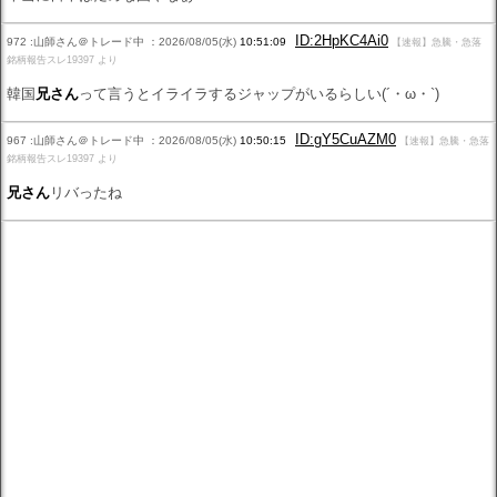
ID:2HpKC4Ai0
972 :山師さん＠トレード中 ：2026/08/05(水)
10:51:09
【速報】急騰・急落
銘柄報告スレ19397 より
韓国
兄さん
って言うとイライラするジャップがいるらしい(´・ω・`)
ID:gY5CuAZM0
967 :山師さん＠トレード中 ：2026/08/05(水)
10:50:15
【速報】急騰・急落
銘柄報告スレ19397 より
兄さん
リバったね