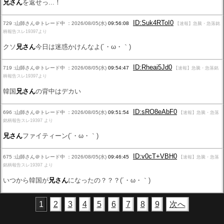
兄さん
を返せっ...！
ID:Suk4RToI0
729 :山師さん＠トレード中 ：2026/08/05(水)
09:56:08
【速報】急騰・急落銘
柄報告スレ19397より
クソ
兄さん
今日は迷惑かけんなよ(´・ω・｀)
ID:Rheai5Jd0
719 :山師さん＠トレード中 ：2026/08/05(水)
09:54:47
【速報】急騰・急落銘
柄報告スレ19397より
韓国
兄さん
の背中はデカい
ID:sRO8eAbF0
696 :山師さん＠トレード中 ：2026/08/05(水)
09:51:54
【速報】急騰・急落
銘柄報告スレ19397 より
兄さん
ファイティーン(´・ω・｀)
ID:v0cT+VBH0
675 :山師さん＠トレード中 ：2026/08/05(水)
09:46:45
【速報】急騰・急落
銘柄報告スレ19397 より
いつから韓国が
兄さん
になったの？？？(´・ω・｀)
1
2
3
4
5
6
7
8
9
次へ