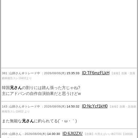
ID:TF6mzFLkH
381 :山師さん＠トレード中 ：2026/08/06(木)
15:35:33
【速報】急騰・急落
銘柄報告スレ19402より
韓国
兄さん
の割りには踏ん張った方じゃね?
主にアドバンの自作自演効果だと思うけどw
ID:NcYcf1kH0
143 :山師さん＠トレード中 ：2026/08/06(木)
14:50:32
【速報】急騰・急落銘
柄報告スレ19402 より
また無能な
兄さん
に釣られてる(´・ω・｀)
ID:6Jll2ZX/
406 :山師さん：2026/08/06(木)
14:30:30
【急騰】今買えばいい株27331【決戦前