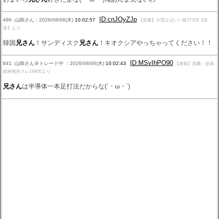
ID:cnJOyZJp
496 :山師さん：2026/08/06(木)
10:02:57
【急騰】今買えばいい株27328【急
落】より
韓国
兄さん
！サンディスク
兄さん
！キオクシアやっちゃってください！！
ID:MSvIhPO90
841 :山師さん＠トレード中 ：2026/08/06(木)
10:02:43
【速報】急騰・急落
銘柄報告スレ19400より
兄さん
は半導体一本足打法だからな(´・ω・`)