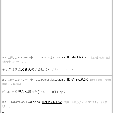
ID:sRO8eAbF0
964 :山師さん＠トレード中 ：2026/08/05(水)
10:49:43
【速報】急騰・急落
銘柄報告スレ19397 より
キオクは所詮
兄さん
の子会社じゃけぇ(´・ω・｀)
ID:5YYvzPZr0
880 :山師さん＠トレード中 ：2026/08/05(水)
10:27:59
【速報】急騰・急落銘
柄報告スレ19397より
ガスの点検
兄さん
帰った(´・ω・｀)何もなく
ID:Fv3H7TnV
187 : ：2026/08/05(水)
09:58:38
【急騰】今買えばいい株27323【さっさと買
え】より