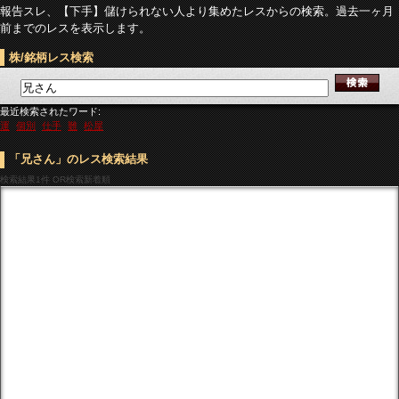
報告スレ、【下手】儲けられない人より集めたレスからの検索。過去一ヶ月
前までのレスを表示します。
株/銘柄レス検索
最近検索されたワード:
運
個別
仕手
難
松屋
「兄さん」のレス検索結果
検索結果
1件 OR検索新着順