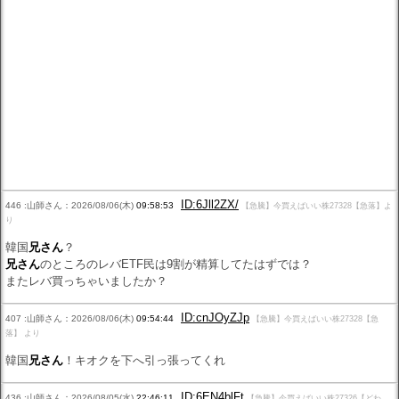
ID:6Jll2ZX/
446 :山師さん：2026/08/06(木)
09:58:53
【急騰】今買えばいい株27328【急落】よ
り
韓国
兄さん
？
兄さん
のところのレバETF民は9割が精算してたはずでは？
またレバ買っちゃいましたか？
ID:cnJOyZJp
407 :山師さん：2026/08/06(木)
09:54:44
【急騰】今買えばいい株27328【急
落】 より
韓国
兄さん
！キオクを下へ引っ張ってくれ
ID:6EN4blFt
436 :山師さん：2026/08/05(水)
22:46:11
【急騰】今買えばいい株27326【どわ