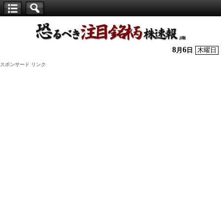
【仕
手
株】
8
6
月
日
木曜日
恐
スポンサード リンク
る
べ
き
注
目
銘
柄
株
速
報