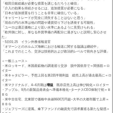
「植田日銀総裁が必要な措置を講じるだろうと確信」
「介入の効果を持続させるには、追加措置が必要になる」
「日本が追加措置を行うことを非常に確信している」
「キャリートレードが完全に消失することはないと思う」
「現在の円の水準は他の問題や通貨切り下げを誘発する可能性」
「ユーロは適正価格により近い水準にあるように見受けられる」
「欧州側に対し、単なる外貨準備の再配分に過ぎないと説明し安心させ
た」
・5日01:25 イラン外務省報道官
「オマーンとのホルムズ海峡における輸送に関する協議は継続中」
「これまでのところ、交渉は技術的および政治的レベルで前向きな評価」
＜一般ニュース＞
・米ロッキード、米国産鉱物の調達巡り交渉 脱中国依存で＝関係筋＝ロ
イター
・米キャタピラー、予想上回る第2四半期利益 総売上高が過去最高に＝ロ
イター
・米マクドナルド、4─6月期は
増益
既存店売上高は伸び鈍化＝ロイター
・アップル、9月の新製品発表会へ準備本格化−ターナスCEO体制で初＝Ｂ
ＢＧ
・米中古住宅、北東部で価格中央値8600万円超−大半の大都市圏で上昇＝
ＢＢＧ
・ジェフリーズに逆風、傘下ファンドの融資先で請求書巡る新たな疑惑＝