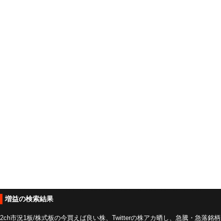
増益の検索結果
2ch市況1板/株式板の今買えば良い株、Twitterの株アカ晒し、急騰・急落銘柄