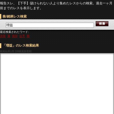
報告スレ、【下手】儲けられない人より集めたレスからの検索。過去一ヶ月
前までのレスを表示します。
株/銘柄レス検索
最近検索されたワード:
決算
運
個別
仕手
難
「増益」のレス検索結果
検索結果
1件 OR検索新着順