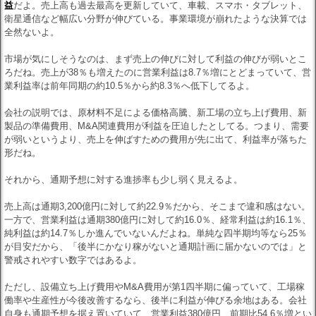
益
だよ。売上高も過去最高を更新していて、車載、スマホ・タブレット、
衛星通信など幅広い分野が伸びている。事業環境が崩れたような決算では
全然ないよ。
市場が気にしそうなのは、まず売上の伸びに対して利益の伸びが弱いとこ
ろだね。売上が38％も増えたのに営業利益は8.7％増にとどまっていて、営
業利益率は前年同期の約10.5％から約8.3％へ低下してるよ。
会社の説明では、原材料不足による価格高騰、新工場の立ち上げ費用、新
製品の準備費用、M&A関連費用が利益を圧迫したとしてる。つまり、需要
が弱いというより、売上を伸ばすための費用が先に出て、利益率が落ちた
形だね。
それから、通期予想に対する進捗率も少し弱く見えるよ。
売上高は通期3,200億円に対して約22.9％だから、そこまで違和感はない。
一方で、営業利益は通期380億円に対して約16.0％、経常利益は約16.1％、
純利益は約14.7％しか進んでいないんだよね。単純な四半期均等なら25％
が目安だから、「後半にかなり稼がないと通期計画に届かないのでは」と
警戒されやすい数字ではあるよ。
ただし、設備立ち上げ費用やM&A費用が第1四半期に偏っていて、工場稼
働率や生産性が今後改善するなら、後半に利益が伸びる余地はある。会社
自身も通期予想を据え置いていて、営業利益380億円、前期比54.6％増とい