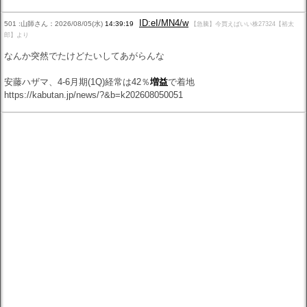
ID:eI/MN4/w
501 :山師さん：2026/08/05(水)
14:39:19
【急騰】今買えばいい株27324【裕太
郎】より
なんか突然でたけどたいしてあがらんな
安藤ハザマ、4-6月期(1Q)経常は42％
増益
で着地
https://kabutan.jp/news/?&b=k202608050051