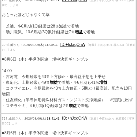
743 :山師さん：2026/08/06(木)
15:02:17
【急騰】今買えばいい株27331【決戦
前の…】より
おもったほどじゃなくて草
・芝浦、4-6月期(1Q)経常は28％減益で着地
・助川電気、10-6月期(3Q累計)経常は7％
増益
で着地
ID:+hJxqOnW
30 :山師さん：2026/08/06(木)
14:08:11
【急騰】今買えばいい株27331【決戦前
の…】より
■8月6日（木）半導体関連 場中決算ギャンブル
14:00
・古河電、今期経常を43％上方修正・最高益予想を上乗せ
・東応化、上期経常が49％
増益
で着地・4-6月期も41％
増益
・コクサイエレ、今期最終を43％上方修正・5期ぶり最高益、配当も18円
増額
・住友精化（半導体用特殊材料ガス・レジスト洗浄溶媒） ※定刻に出ず
・ステラケミ、4-6月期(1Q)経常は2％
増益
で着地
ID:+hJxqOnW
724 :山師さん：2026/08/06(木)
13:41:41
【急騰】今買えばいい株27330【🐻秋
田DC】より
■8月6日（木）半導体関連 場中決算ギャンブル