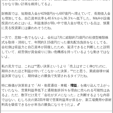
うかなり強い計画を維持してるよ。
財務面では、短期借入金が429億円から697億円へ増えていて、長期借入金
も増加してる。自己資本比率も40.6％から36.3％へ低下した。M&Aや設備
投資のためとはいえ、利益進捗が弱い中で借入金が増えている点は、慎重
に見る投資家には嫌われそうだね。
一方で、悲観一色でもないよ。会社は7月に総額約71億円の社債型種類株
式を取得・消却して、年間約3.15億円だった優先配当負担をなくしてる。
会社側は収益力と自己資本が回復したため、返済できると判断したと説明
していて、経営側が資金繰りに強い危機感を持っているような動きではな
いよ。
私の見方では、これは**悪い決算というより「売上はすごく伸びたのに、
期待されたほど利益が付いてこなかった決算」**だと思う。業績崩壊や減
益決算ではなく、期待値との勝負で失望されるタイプだね。
特に株価が決算前まで「AI・衛星通信・車載・
増益
」を織り込んで上がっ
ていたなら、営業利益率低下と通期進捗16％を理由に売られる可能性はあ
るよ。ただ、数字だけ見て「会社がダメになった」と判断するような内容
ではない。むしろ次の第2四半期で営業利益率が戻るか、新工場費用や原材
料高を吸収できるかが本当の勝負になりそうだよ。💕