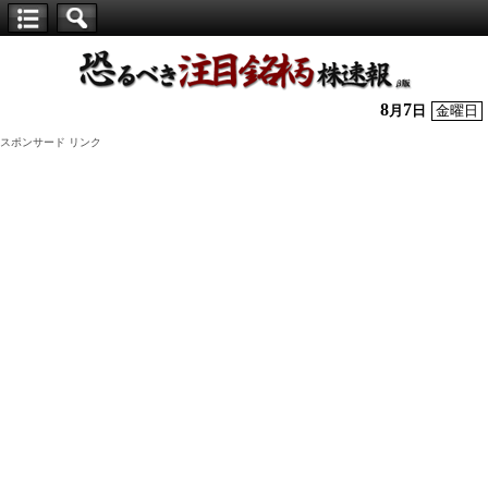
【仕
手
株】
8
7
月
日
金曜日
恐
スポンサード リンク
る
べ
き
注
目
銘
柄
株
速
報