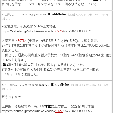
百万円を予想、IFISコンセンサスを3.6%上回る水準となっている。
ID:eI/MN4/w
4 :山師さん：2026/08/05(水)
15:34:04
【急騰】今買えばいい株27326【ハゲ7年
目】より
■太陽誘電、今期経常を56％上方修正
https://kabutan.jp/stock/news?code=
6976
&b=k202608050074
太陽誘電 <
6976
> [東証Ｐ] が8月5日大引け後(15:30)に決算を発表。
27年3月期第1四半期(4-6月)の連結経常利益は前年同期比17倍の42.6億円に
急拡大した。
併せて、通期の同利益を従来予想の270億円→420億円(前期は241億円)に
55.6％上方修正し
増益
率が11.9％増→74.1％増に拡大する見通しとなった。
直近3ヵ月の実績である4-6月期(1Q)の売上営業利益率は前年同期の
3.7％→5.1％に改善した。
ID:eI/MN4/w
572 :山師さん：2026/08/05(水)
14:53:20
【急騰】今買えばいい株27324【裕太
郎】 より
板うっすｗｗ
玉井船、今期経常を一転31％
増益
に上方修正、配当も30円増額
https://kabutan.jp/stock/news?code=
9127
&b=k202608050055