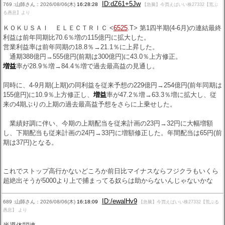
ID:dZ61+5Jw
769 :山師さん：2026/08/06(木)
16:28:28
【急騰】今買えばいい株27332【荒ぶ
る愚息】より
ＫＯＫＵＳＡＩ ＥＬＥＣＴＲＩＣ <
6525
.T> 第1四半期(4-6月)の連結最終
利益は前年同期比70.6％増の115億円に拡大した。
営業利益率は前年同期の18.8％→21.1％に上昇した。
通期388億円→555億円(前期は300億円)に43.0％上方修正。
増益
率が28.9％増→84.4％増で過去最高益の見通し。
同時に、4-9月期(上期)の同利益を従来予想の229億円→254億円(前年同期は
155億円)に10.9％上方修正し、
増益
率が47.2％増→63.3％増に拡大し、従
来の4期ぶりの上期の過去最高益予想をさらに上乗せした。
業績好調に伴い、今期の上期配当を従来計画の23円→32円に大幅増額
し、下期配当も従来計画の24円→33円に増額修正した。年間配当は65円(前
期は37円)となる。
これでストップ高行かないどころか前日比マイナスならフジクラもいくら
超絶出そうが5000より上で捕まってる奴らは助からないんじゃないかな
ID:/ewalHv9
689 :山師さん：2026/08/06(木)
16:18:09
【急騰】今買えばいい株27332【荒ぶる
愚息】 より