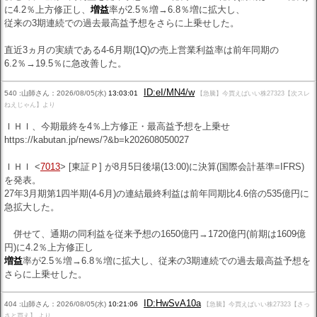
に4.2％上方修正し、
増益
率が2.5％増→6.8％増に拡大し、
従来の3期連続での過去最高益予想をさらに上乗せした。
直近3ヵ月の実績である4-6月期(1Q)の売上営業利益率は前年同期の
6.2％→19.5％に急改善した。
ID:eI/MN4/w
540 :山師さん：2026/08/05(水)
13:03:01
【急騰】今買えばいい株27323【次スレ
ねえじゃん】より
ＩＨＩ、今期最終を4％上方修正・最高益予想を上乗せ
https://kabutan.jp/news/?&b=k202608050027
ＩＨＩ <
7013
> [東証Ｐ] が8月5日後場(13:00)に決算(国際会計基準=IFRS)
を発表。
27年3月期第1四半期(4-6月)の連結最終利益は前年同期比4.6倍の535億円に
急拡大した。
併せて、通期の同利益を従来予想の1650億円→1720億円(前期は1609億
円)に4.2％上方修正し
増益
率が2.5％増→6.8％増に拡大し、従来の3期連続での過去最高益予想を
さらに上乗せした。
ID:HwSvA10a
404 :山師さん：2026/08/05(水)
10:21:06
【急騰】今買えばいい株27323【さっ
さと買え】 より