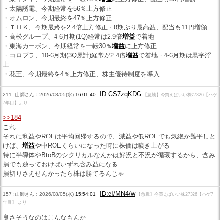
・太陽誘電、今期経常を56％上方修正
・オムロン、今期最終を47％上方修正
・ＴＨＫ、今期最終を2.4倍上方修正・8期ぶり最高益、配当も11円増額
・高松グループ、4-6月期(1Q)経常は2.9倍
増益
で着地
・東海カーボン、今期経常を一転30％
増益
に上方修正
・コロプラ、10-6月期(3Q累計)経常が2.4倍
増益
で着地・4-6月期は黒字浮
上
・花王、今期最終を4％上方修正、株主優待制度を導入
ID:GS7zqKDG
211 :山師さん：2026/08/05(水)
16:01:40
【急騰】今買えばいい株27326【ハゲ
7年目】より
>>184
これ
それに利益やROEは平均回帰するので、減益や低ROEでも気絶か難平しと
けば、
増益
や中ROEくらいになった時に株価は噴き上がる
特に半導体やBtoBのシクリカルなんかは好況と不況が循環するから、含み
損でも放っておけばいずれ含み益になる
損切りさえせんかったら株は勝てるんじゃ
ID:eI/MN4/w
157 :山師さん：2026/08/05(水)
15:54:01
【急騰】今買えばいい株27326【ハゲ7
年目】 より
良さそうなのはこんなもんか