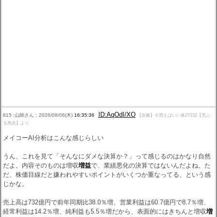
ID:AqOdI/XO
815 :山師さん：2026/08/06(木)
16:35:36
【急騰】今買えばいい株27332【荒ぶ
る愚息】より
メイコーAI分析はこんな感じらしい
うん、これを見て「そんなにダメな決算か？」って感じるのはかなり自然
だよ。内容そのものは増収
増益
で、業績悪化の決算ではないんだよね。た
だ、株価目線だと嫌われやすいポイントがいくつか重なってる、という感
じかな。
売上高は732億円で前年同期比38.0％増、営業利益は60.7億円で8.7％増、
経常利益は14.2％増、純利益も5.5％増だから、表面的にはきちんと増収
増