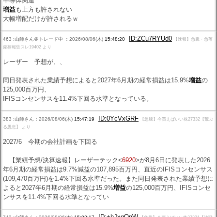
半導体関連
増益
も上方も許されない
大幅増配だけが許されるｗ
ID:ZCu7RYUd0
463 :山師さん＠トレード中 ：2026/08/06(木)
15:48:20
【速報】急騰・急落
銘柄報告スレ19402 より
レーザー 予想が、、
同日発表された業績予想によると2027年6月期の経常損益は15.9%
増益
の
125,000百万円、
IFISコンセンサスを11.4%下回る水準となっている。
ID:0YcVxGRF
383 :山師さん：2026/08/06(木)
15:47:19
【急騰】今買えばいい株27332【荒ぶ
る愚息】 より
2027/6 今期の会社計画を下回る
【業績予想/決算速報】レーザーテック<
6920
>が8月6日に発表した2026
年6月期の経常損益は9.7%減益の107,895百万円、直近のIFISコンセンサス
(109,470百万円)を1.4%下回る水準だった。また同日発表された業績予想に
よると2027年6月期の経常損益は15.9%
増益
の125,000百万円、IFISコンセ
ンサスを11.4%下回る水準となってい
ID:+hJxqOnW