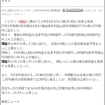
ＢＢＧ
ID:SoGZZ2Zn0
225 :山師さん＠トレード中 ：2026/08/04(火)
15:50:41
【速報】急騰・急落
銘柄報告スレ19396 より
イビデン <
4062
> [東証Ｐ] が8月4日大引け後(15:40)に決算を発表。
27年3月期第1四半期(4-6月)の連結経常利益は前年同期比57.8％増の274億
円に拡大した。
併せて、通期の同利益を従来予想の900億円→1270億円(前期は608億円)に
41.1％上方修正し、
増益
率が48.0％増→2.1倍に拡大し、従来の4期ぶりの過去最高益予想をさ
らに上乗せした。
同時に、4-9月期(上期)の同利益を従来予想の375億円→540億円(前年同期は
323億円)に44.0％上方修正し、
増益
率が16.1％増→67.2％増に拡大し、4期ぶりに上期の過去最高益を更新
する見通しとなった。
また、9月30日割当の1→2の株式分割に伴い、年間配当を従来計画の35円
→25円(株式分割前換算では35円)に修正したが、実質配当は変わらない。
直近3ヵ月の実績である4-6月期(1Q)の売上営業利益率は前年同期の
18.1％→21.8％に上昇した。
株探ニュース