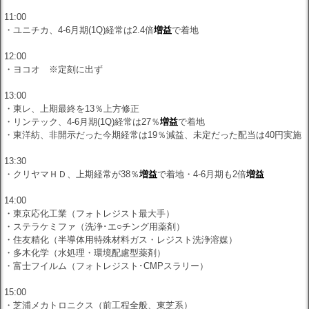
11:00
・ユニチカ、4-6月期(1Q)経常は2.4倍
増益
で着地
12:00
・ヨコオ ※定刻に出ず
13:00
・東レ、上期最終を13％上方修正
・リンテック、4-6月期(1Q)経常は27％
増益
で着地
・東洋紡、非開示だった今期経常は19％減益、未定だった配当は40円実施
13:30
・クリヤマＨＤ、上期経常が38％
増益
で着地・4-6月期も2倍
増益
14:00
・東京応化工業（フォトレジスト最大手）
・ステラケミファ（洗浄･エ○チング用薬剤）
・住友精化（半導体用特殊材料ガス・レジスト洗浄溶媒）
・多木化学（水処理・環境配慮型薬剤）
・富士フイルム（フォトレジスト･CMPスラリー）
15:00
・芝浦メカトロニクス（前工程全般、東芝系）