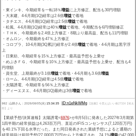
・東インキ、今期経常を一転18％
増益
に上方修正、配当も30円増額
・大末建、4-6月期(1Q)経常は2.6倍
増益
で着地
・タチエス、4-6月期(1Q)経常は2.5倍
増益
で着地
・松風、4-6月期(1Q)経常は40％
増益
で着地、今期配当を6円増額修正
・ＴＨＫ、今期最終を2.4倍上方修正・8期ぶり最高益、配当も11円増額
・オムロン、今期最終を47％上方修正
・コロプラ、10-6月期(3Q累計)経常が2.4倍
増益
で着地・4-6月期は黒字浮
上
・日東紡、今期経常を15％上方修正・最高益予想を上乗せ
・めぶきＦＧ、今期経常を10％上方修正・最高益予想を上乗せ、配当も4
円増額
・資生堂、上期最終が3.1倍
増益
で着地・4-6月期も3.6倍
増益
・ローム、4-6月期(1Q)経常は4.5倍
増益
で着地
・太陽誘電、今期経常を56％上方修正
・ディーエヌエ、4-6月期(1Q)最終は3倍
増益
で着地
ID:n1eNkWMg
982 :山師さん：2026/08/05(水)
15:34:35
【急騰】今買えばいい株27324【裕太
郎】より
【業績予想/決算速報】太陽誘電<
6976
>が8月5日に発表した2027年3月期第
1四半期の経常損益は4,263百万円、直近のIFISコンセンサス(7,120百万円)
を40.1%下回る水準だった。また同日発表された業績予想によると通期の
経常損益は前回予想(27,000百万円)から上方修正され、74.1%
増益
の42,000