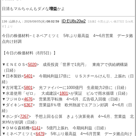
日清もマルちゃんもダメな
増益
かよ
ID:EU8s20w2
136 :山師さん：2026/08/05(水)
08:02:59
【急騰】今買えばいい株27322【cis死
す】より
今日の株価材料−ミネベアミツミ 5年ぶり最高益 4〜6月営業 データ拠
点向け好調
【今日の株価材料（8月5日）】
▼ＥＮＥＯＳ<
5020
> 成長投資「世界で1兆円」 東南アで供給網構築
（日経）
▼日本製鉄<
5401
> 今期純利益17倍に ＵＳスチールけん引、上振れ（日
経）
▼古河電工<
5801
> 光ファイバーに1000億円 生産能力2倍に（日経）
▼水道使用「ゼロ」 大成建設<
1801
>が実証 ビルで雨水循環（日経）
▼フジＨＤ<
4676
> 営業黒字転換 4〜6月、広告収入回復（日経）
▼ダイキン<
6367
> 営業益8％増 欧州熱波でエアコン好調 4〜6月（日
経）
▼ホンダ<
7267
> 予想上回る公算 きょう決算発表 4〜6月、営業益 北
米HVが好調（日経）
▼ＤＭＧ森精機<
6141
> 5億円上振れ 今期純利益（日経）
▼ミネベアミツミ<
6479
> 5年ぶり最高益 4〜6月営業 データ拠点向け