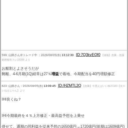
ID:7Q3kvEOf0
599 :山師さん＠トレード中 ：2026/08/05(水)
13:12:30
【速報】急騰・急落
銘柄報告スレ19398 より
お船割とよさそうだが
郵船、4-6月期(1Q)経常は27％
増益
で着地、今期配当を40円増額修正
ID:/HZMTL2Q
623 :山師さん：2026/08/05(水)
13:09:45
【急騰】今買えばいい株27323【次ス
レねえじゃん】より
IHI良くね？
IHI今期最終を４％上方修正・最高益予想を上乗せ
併せて、通期の同利益を従来予想の1650億円→1720億円(前期は1609億円)