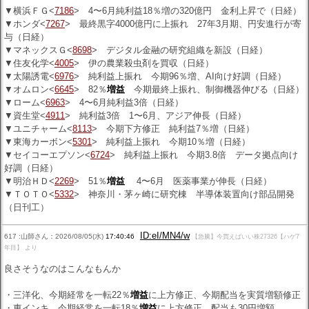
▼横浜ＦＧ<
7186
> 4〜6月純利益18％増の320億円 金利上昇で（日経）
▼ホンダ<
7267
> 最終黒字4000億円に上振れ 27年3月期、円安進行が寄
与（日経）
▼マネックスＧ<
8698
> デジタル金融の研究組織を新設（日経）
▼住友化学<
4005
> 伊の農業殺虫剤を買収（日経）
▼太陽誘電<
6976
> 純利益上振れ 今期96％増、AI向け好調（日経）
▼オムロン<
6645
> 82％
増益
今期最終上振れ、制御機器伸びる（日経）
▼ローム<
6963
> 4〜6月純利益3倍（日経）
▼資生堂<
4911
> 純利益3倍 1〜6月、アジア伸長（日経）
▼ユニチャーム<
8113
> 今期下方修正 純利益7％増（日経）
▼東海カーボン<
5301
> 純利益上振れ 今期10％増（日経）
▼セイコーエプソン<
6724
> 純利益上振れ 今期3.8倍 データ拠点向け
好調（日経）
▼明治ＨＤ<
2269
> 51％
増益
4〜6月 医薬事業が伸長（日経）
▼ＴＯＴＯ<
5332
> 神奈川・茅ヶ崎に研究棟 半導体装置向け部品開発
（日刊工）
ID:eI/MN4/w
617 :山師さん：2026/08/05(水)
17:40:46
【急騰】今買えばいい株27326【ハゲ7
年目】 より
良さそうなのはこんなもんか
・三洋化、今期経常を一転22％
増益
に上方修正、今期配当を実質増額修正
・東インキ、今期経常を一転18％
増益
に上方修正、配当も30円増額