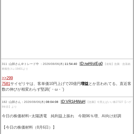
ID:rwH/oIEg0
311 :山師さん＠トレード中 ：2026/08/06(木)
11:54:40
【速報】急騰・急落銘
柄報告スレ19401より
>>299
7581
サイゼリヤは、客単価10円上げで20億円
増益
とか言われてる。直近客
数の伸びが相変わらず堅調(´・ω・`)
ID:VR1jHWqH
182 :山師さん：2026/08/06(木)
08:04:08
【急騰】今買えばいい株27327【ハゲ
8年目】より
今日の株価材料−太陽誘電 純利益上振れ 今期96％増、AI向け好調
【今日の株価材料（8月6日）】