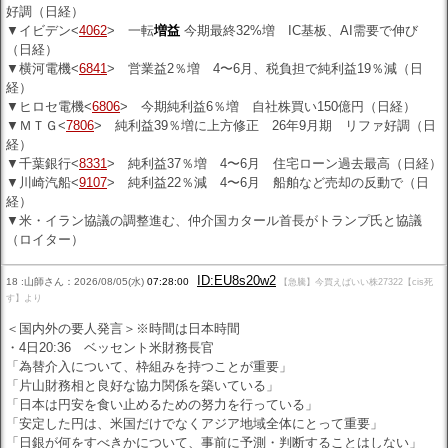
好調（日経）
▼イビデン<
4062
> 一転
増益
今期最終32%増 IC基板、AI需要で伸び
（日経）
▼横河電機<
6841
> 営業益2％増 4〜6月、税負担で純利益19％減（日
経）
▼ヒロセ電機<
6806
> 今期純利益6％増 自社株買い150億円（日経）
▼ＭＴＧ<
7806
> 純利益39％増に上方修正 26年9月期 リファ好調（日
経）
▼千葉銀行<
8331
> 純利益37％増 4〜6月 住宅ローン過去最高（日経）
▼川崎汽船<
9107
> 純利益22％減 4〜6月 船舶など売却の反動で（日
経）
▼米・イラン協議の調整進む、仲介国カタール首長がトランプ氏と協議
（ロイター）
ID:EU8s20w2
18 :山師さん：2026/08/05(水)
07:28:00
【急騰】今買えばいい株27322【cis死
す】より
＜国内外の要人発言＞※時間は日本時間
・4日20:36 ベッセント米財務長官
「為替介入について、枠組みを持つことが重要」
「片山財務相と良好な協力関係を築いている」
「日本は円安を食い止めるための努力を行っている」
「安定した円は、米国だけでなくアジア地域全体にとって重要」
「日銀が何をすべきかについて、事前に予測・判断することはしない」