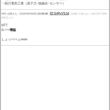
・助川電気工業（原子力･核融合･センサー）
ID:SrRyVSJd
656 :山師さん：2026/08/06(木)
13:35:00
【急騰】今買えばいい株27330【🐻秋
田DC】より
NTT
6パー
増益
しょっぺぺぇwww