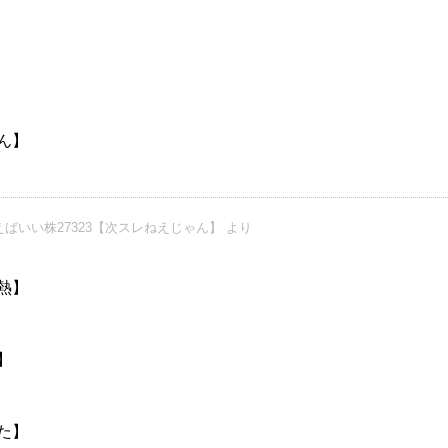
ん】
ばいい株27323【次スレねえじゃん】 より
熱】
】
た】