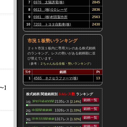
7
6976 太陽誘電(株)
2845
8
6613 (株)ＱＤレーザ
2836
9
6981 (株)村田製作所
2563
10
7203 トヨタ自動車(株)
2430
市況１板勢いランキング
２ｃｈ市況１板内に専用スレのある株式銘柄
のランキング。レスの勢いがある銘柄順に並
び替えています。
（参考：
２ちゃんねる全板・勢いランキング
）
ﾗﾝｸ
銘柄
Pt
1
4565 ネクセラファーマ(株)
13
〜】
2chレス数
株式銘柄 関連銘柄別
ランキング
銘柄一覧
JPX日経400関
2135レス [
]
2.14%
1位
連銘柄
銘柄一覧
中国関連銘柄
1326レス [
]
1.33%
2位
銘柄一覧
読売333関連銘
1317レス [
]
1.32%
3位
柄
銘柄一覧