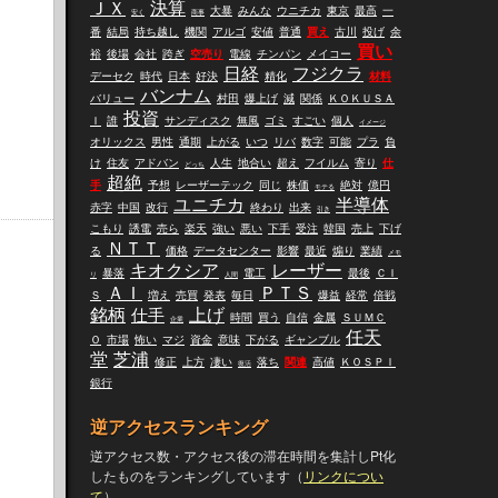
ＪＸ
決算
大暴
みんな
ウニチカ
東京
最高
一
安く
商事
番
結局
持ち越し
機関
アルゴ
安値
普通
買え
古川
投げ
余
買い
裕
後場
会社
跨ぎ
空売り
電線
チンパン
メイコー
日経
フジクラ
デーセク
時代
日本
好決
精化
材料
バンナム
バリュー
村田
爆上げ
減
関係
ＫＯＫＵＳＡ
投資
Ｉ
誰
サンディスク
無風
ゴミ
すごい
個人
イメージ
オリックス
男性
通期
上がる
いつ
リバ
数字
可能
プラ
負
け
住友
アドバン
人生
地合い
超え
フイルム
寄り
仕
どっち
超絶
手
予想
レーザーテック
同じ
株価
絶対
億円
モテる
ユニチカ
半導体
赤字
中国
改行
終わり
出来
引き
こもり
誘電
売ら
楽天
強い
悪い
下手
受注
韓国
売上
下げ
ＮＴＴ
る
価格
データセンター
影響
最近
煽り
業績
メモ
キオクシア
レーザー
暴落
電工
最後
ＣＩ
リ
人間
ＡＩ
ＰＴＳ
Ｓ
増え
売買
発表
毎日
爆益
経常
倍戦
銘柄
仕手
上げ
時間
買う
自信
金属
ＳＵＭＣ
企業
任天
Ｏ
市場
怖い
マジ
資金
意味
下がる
ギャンブル
堂
芝浦
修正
上方
凄い
落ち
関連
高値
ＫＯＳＰＩ
復活
銀行
逆アクセスランキング
逆アクセス数・アクセス後の滞在時間を集計しPt化
したものをランキングしています（
リンクについ
て
）