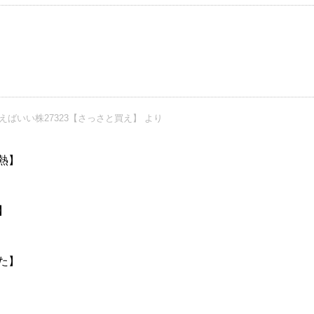
えばいい株27323【さっさと買え】 より
熱】
】
た】