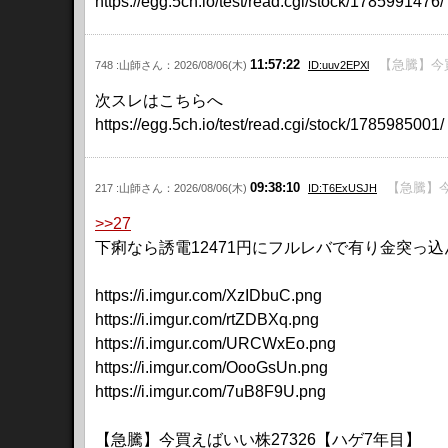
https://egg.5ch.io/test/read.cgi/stock/1785991476/
11:57:22
【急騰】今
748 :山師さん：2026/08/06(木)
ID:uuv2EPXl
次スレはこちらへ
https://egg.5ch.io/test/read.cgi/stock/1785985001/
09:38:10
【急騰】今
217 :山師さん：2026/08/06(木)
ID:T6ExUSJH
>>27
下痢なら誘電12471円にフルレバで有り金突っ
https://i.imgur.com/XzIDbuC.png
https://i.imgur.com/rtZDBXq.png
https://i.imgur.com/URCWxEo.png
https://i.imgur.com/OooGsUn.png
https://i.imgur.com/7uB8F9U.png
【急騰】今買えばいい株27326【ハゲ7年目】