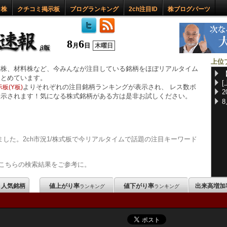
ロ株
クチコミ掲示板
ブログランキング
2ch注目ID
株ブログパーツ
8
6
月
日
木曜日
上位
惑株、材料株など、今みんなが注目している銘柄をほぼリアルタイム
まとめています。
よりそれぞれの注目銘柄ランキングが表示され、 レス数ボ
板(Y板)
表示されます！気になる株式銘柄がある方は是非お試しください。
した。2ch市況1/株式板で今リアルタイムで話題の注目キーワード
こちらの検索結果をご参考に。
m 人気銘柄
値上がり率
値下がり率
出来高増加
ランキング
ランキング