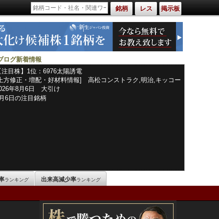
銘柄
レス
掲示板
ブログ新着情報
【注目株】1位：6976太陽誘電
[上方修正・増配・好材料情報] 高松コンストラク,明治,キッコー
マン,日東紡績,トーカロ,コロプラ,イルグルム,花王,三洋化成工業,
2026年8月6日 大引け
ＪＭＤＣ,アステラス製薬,資生堂,東海カーボン,フジミインコー
8月6日の注目銘柄
ポ,日本冶金工業,リョービ,ジーデップ・アドバンス,オークマ,酉
島製作所,ミネベアミツミ,ＴＨＫ,オムロン,セイコーエプソン,山
一電機,日本シイエムケイ,ローム,太陽誘電,ニチコン,日本タング
ステン,めぶき
率
出来高減少率
ランキング
ランキング