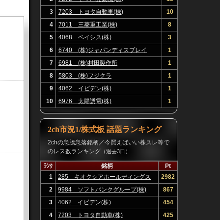
3
7203 トヨタ自動車(株)
10
4
7011 三菱重工業(株)
8
5
4068 ベイシス(株)
3
6
6740 (株)ジャパンディスプレイ
1
7
6981 (株)村田製作所
1
8
5803 (株)フジクラ
1
9
4062 イビデン(株)
1
10
6976 太陽誘電(株)
1
2ch市況1/株式板 話題ランキング
2chの急騰急落銘柄／今買えばいい株スレ等で
のレス数ランキング
（過去3日）
ﾗﾝｸ
銘柄
Pt
1
285 キオクシアホールディングス
2982
(株)
2
9984 ソフトバンクグループ(株)
867
3
4062 イビデン(株)
454
4
7203 トヨタ自動車(株)
425