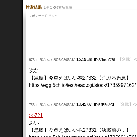
検索結果
1件 OR検索新着順
スポンサード リンク
15:19:38
【急騰】今
973 :山師さん：2026/08/06(木)
ID:SNqsgG76
次な
【急騰】今買えばいい株27332【荒ぶる愚息】
https://egg.5ch.io/test/read.cgi/stock/1785997162/
13:45:07
【急騰】今買
753 :山師さん：2026/08/06(木)
ID:54BEcAOI
>>721
あい
【急騰】今買えばいい株27331【決戦前の…】