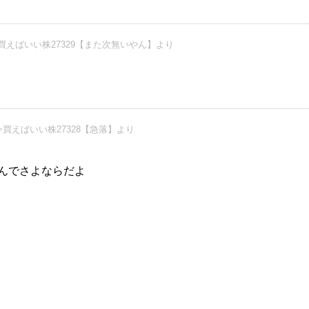
買えばいい株27329【また次無いやん】より
買えばいい株27328【急落】より
込んでさよならだよ