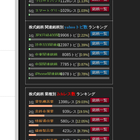
ブロードバンド
1128レス [
]
1.13%
4位
関連銘柄
銘柄一覧
スマートグリッ
1029レス [
]
1.03%
5位
ド関連銘柄
yahooトピ数
株式銘柄 関連銘柄別
ランキング
銘柄一覧
JPX日経400関
19906トピ [
]
2.22%
1位
連銘柄
銘柄一覧
読売333関連銘
12397トピ [
]
1.39%
2位
柄
銘柄一覧
中東関連銘柄
8085トピ [
]
0.9%
3位
銘柄一覧
中国関連銘柄
7785トピ [
]
0.87%
4位
銘柄一覧
iPhone関連銘柄
6978トピ [
]
0.78%
5位
2chレス数
株式銘柄 業種別
ランキング
銘柄一覧
電気機器業
1398レス [
]
29.03%
1位
銘柄一覧
非鉄金属業
939レス [
]
19.5%
2位
銘柄一覧
情報通信業
580レス [
]
12.05%
3位
銘柄一覧
繊維製品業
423レス [
]
8.79%
4位
銘柄一覧