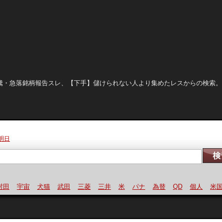
晒し、急騰・急落銘柄報告スレ、【下手】儲けられない人より集めたレスからの検索
明日
宇宙
犬猫
武田
三菱
三井
米
パナ
為替
QD
個人
米国