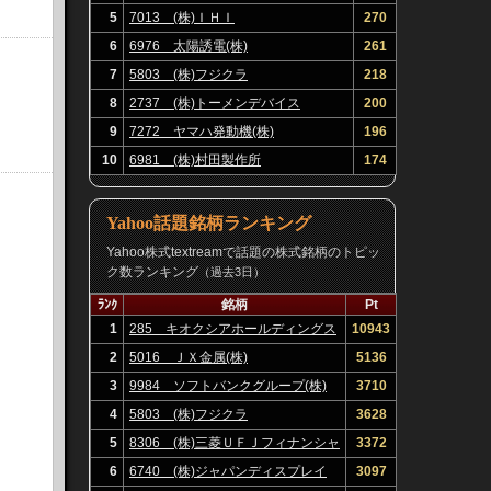
5
7013 (株)ＩＨＩ
270
6
6976 太陽誘電(株)
261
7
5803 (株)フジクラ
218
8
2737 (株)トーメンデバイス
200
9
7272 ヤマハ発動機(株)
196
10
6981 (株)村田製作所
174
Yahoo話題銘柄ランキング
Yahoo株式textreamで話題の株式銘柄のトピッ
ク数ランキング
（過去3日）
ﾗﾝｸ
銘柄
Pt
1
285 キオクシアホールディングス
10943
(株)
2
5016 ＪＸ金属(株)
5136
3
9984 ソフトバンクグループ(株)
3710
4
5803 (株)フジクラ
3628
5
8306 (株)三菱ＵＦＪフィナンシャ
3372
ル・グループ
6
6740 (株)ジャパンディスプレイ
3097