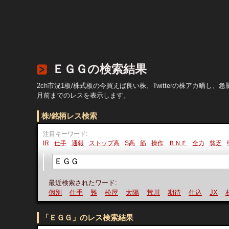
ＥＧＧの検索結果
2ch市況1板/株式板の今買えば良い株、Twitterの株アカ
月前までのレスを表示します。
株/銘柄レス検索
注目キーワード:
IR
仕手
通報
ストップ高
S高
筋
操作
ＢＮＦ
全力
貧乏
最近検索されたワード:
個別
仕手
難
松屋
太陽
荒川
期待
仕込
JX
村田
「ＥＧＧ」のレス検索結果