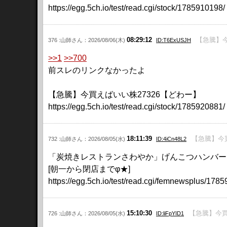
https://egg.5ch.io/test/read.cgi/stock/1785910198/
08:29:12
【急騰】今
376 :山師さん：2026/08/06(木)
ID:T6ExUSJH
>>1
>>700
前スレのリンクなかったよ
【急騰】今買えばいい株27326【どわー】
https://egg.5ch.io/test/read.cgi/stock/1785920881/
18:11:39
【急騰】今買
732 :山師さん：2026/08/05(水)
ID:4iCn48L2
「炭焼きレストランさわやか」げんこつハンバー
[朝一から閉店までφ★]
https://egg.5ch.io/test/read.cgi/femnewsplus/178
15:10:30
【急騰】今買
726 :山師さん：2026/08/05(水)
ID:liFpYID1