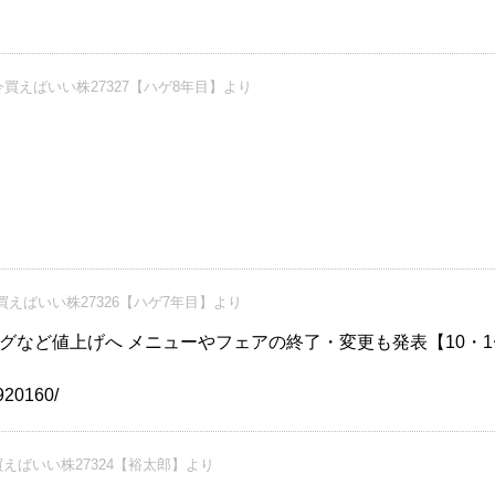
買えばいい株27327【ハゲ8年目】より
えばいい株27326【ハゲ7年目】より
グなど値上げへ メニューやフェアの終了・変更も発表【10・1
5920160/
えばいい株27324【裕太郎】より