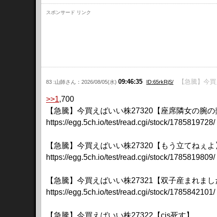
スポンサード リンク
09:46:35
【急騰】今買
83 :山師さん：2026/08/05(水)
ID:65rkRjS/
>>1
,700
【急騰】今買えばいい株27320【座席隣女の腕の
https://egg.5ch.io/test/read.cgi/stock/1785819728/
【急騰】今買えばいい株27320【もう立てねぇよ
https://egg.5ch.io/test/read.cgi/stock/1785819809/
【急騰】今買えばいい株27321【双子産まれまし
https://egg.5ch.io/test/read.cgi/stock/1785842101/
【急騰】今買えばいい株27322【cis死す】