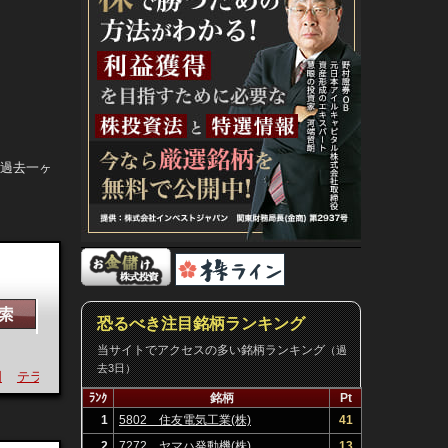
。過去一ヶ
恐るべき注目銘柄ランキング
当サイトでアクセスの多い銘柄ランキング
（過
去3日）
テラ
今年
運
ﾗﾝｸ
銘柄
Pt
1
5802 住友電気工業(株)
41
2
7272 ヤマハ発動機(株)
13