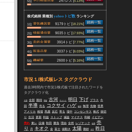
その他製品業
247レス [
]
5.13%
5位
yahooトピ数
株式銘柄 業種別
ランキング
銘柄一覧
電気機器業
9179トピ [
]
18.21%
1位
銘柄一覧
情報通信業
9035トピ [
]
17.93%
2位
銘柄一覧
非鉄金属業
3914トピ [
]
7.77%
3位
銘柄一覧
医薬品業
3037トピ [
]
6.03%
4位
銘柄一覧
機械業
2600トピ [
]
5.16%
5位
市況１/株式板レス タグクラウド
過去3時間内で市況1/株式板で注目されたワードを
タグクラウド化
古河
明日
下げ
全部
期待
プラス
今
大型
増益
チャート
半導
コクサイ
ハゲ
回
売る
無理
先物
世界
前回
アメリカ
相場
馬鹿
反応
寄る
場中
コンセンサス
株式
損切
り
生活
更新
利益
ストップ
減益
マイナス
利確
イビデン
売
売れ
東レ
設備
秋田
勝負
理由
全然
レゾナック
信用
り
キオク
太陽
昨日
月
金
富士
値動き
微妙
ガチ