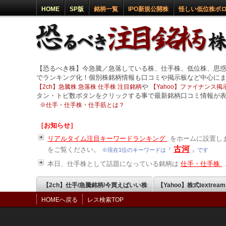
HOME
SP版
銘柄一覧
IPO新規公開株
怪しい低位株ボ
【恐るべき株】今急騰／急落している株、仕手株、低位株、思
でランキング化！個別株銘柄情報も口コミや掲示板など中心に
や
【2ch】急騰株 急落株 仕手株 注目銘柄
【Yahoo】ファイナンス掲示
タン・トピ数ボタンをクリックする事で最新銘柄口コミ情報が
※
仕手・仕手株・仕手筋とは？
［お知らせ］
リアルタイム注目キーワードランキング
をホームに設置しま
古河
をご覧ください。
※現在1位のキーワードは『
』です
本日、仕手株として話題になっている銘柄は
仕手・仕手株
【2ch】仕手/急騰銘柄/今買えばいい株
【Yahoo】株式textrea
HOMEへ戻る
レス検索TOP