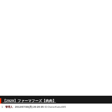
【2929】ファーマフーズ【肉肉】
1
:
管理人
:
2012/07/30(月) 20:20:35
ID:OwnerKabu685