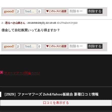
2
0
2
:
恐るべき山師さん
:
2018/08/28(火) 22:19:45
ID:ZThlZmY2YjS0
借金して自社株買いってあり得ますか？
2
0
ファーマフーズ関連ページ
［2929］ファーマフーズ 2ch&Yahoo板統合 新着口コミ情報