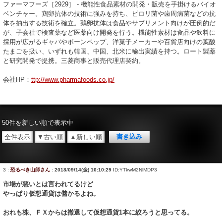
ファーマフーズ［2929］ - 機能性食品素材の開発・販売を手掛けるバイオ
ベンチャー。鶏卵抗体の技術に強みを持ち、ピロリ菌や歯周病菌などの抗
体を抽出する技術を確立。鶏卵抗体は食品やサプリメント向けが圧倒的だ
が、子会社で検査薬など医薬向け開発を行う。機能性素材は食品や飲料に
採用が広がるギャバやボーンペップ、洋菓子メーカーや百貨店向けの葉酸
たまごを扱い、いずれも韓国、中国、北米に輸出実績を持つ。ロート製薬
と研究開発で提携。三菱商事と販売代理店契約。
会社HP：
ttp://www.pharmafoods.co.jp/
50件を新しい順で表示中
全件表示
▼古い順
▲新しい順
3
:
恐るべき山師さん
:
2018/09/14(金) 16:10:29
ID:YTkwM2NlMDP3
市場が悪いとは言われてるけど
やっぱり仮想通貨は儲かるよね。
おれも株、ＦＸからは撤退して仮想通貨1本に絞ろうと思ってる。