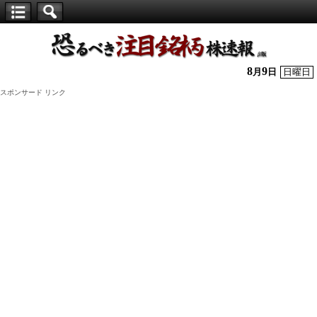
【仕
手
株】
8
9
月
日
日曜日
恐
スポンサード リンク
る
べ
き
注
目
銘
柄
株
速
報