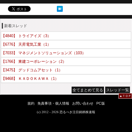
新着スレッド
【4840】 トライアイズ（3）
【6776】 天昇電気工業（1）
【7033】 マネジメントソリューションズ（103）
【1766】 東建コーポレーション（2）
【3475】 グッドコムアセット（1）
【9468】 ＫＡＤＯＫＡＷＡ（1）
全てまとめて見る
スレッド一覧
▲ＴＯＰ
規約
免責事項・個人情報
お問い合わせ
PC版
(c) 2012 - 2026 恐るべき注目銘柄株速報