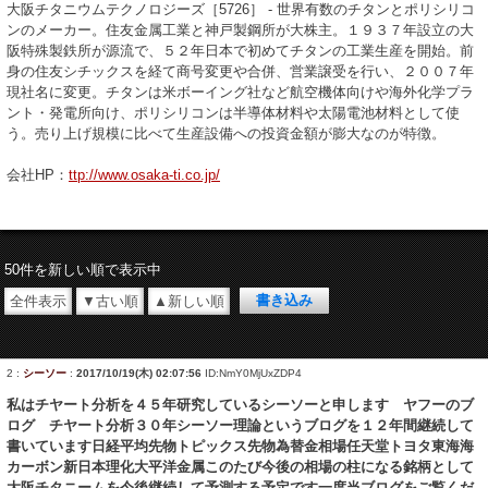
大阪チタニウムテクノロジーズ［5726］ - 世界有数のチタンとポリシリコ
ンのメーカー。住友金属工業と神戸製鋼所が大株主。１９３７年設立の大
阪特殊製鉄所が源流で、５２年日本で初めてチタンの工業生産を開始。前
身の住友シチックスを経て商号変更や合併、営業譲受を行い、２００７年
現社名に変更。チタンは米ボーイング社など航空機体向けや海外化学プラ
ント・発電所向け、ポリシリコンは半導体材料や太陽電池材料として使
う。売り上げ規模に比べて生産設備への投資金額が膨大なのが特徴。
会社HP：
ttp://www.osaka-ti.co.jp/
50件を新しい順で表示中
全件表示
▼古い順
▲新しい順
2
:
シーソー
:
2017/10/19(木) 02:07:56
ID:NmY0MjUxZDP4
私はチヤート分析を４５年研究しているシーソーと申します ヤフーのブ
ログ チヤート分析３０年シーソー理論というブログを１２年間継続して
書いています日経平均先物トピックス先物為替金相場任天堂トヨタ東海海
カーボン新日本理化大平洋金属このたび今後の相場の柱になる銘柄として
大阪チタニームを今後継続して予測する予定です一度当ブログをご覧くだ