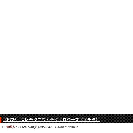
【5726】大阪チタニウムテクノロジーズ【大チタ】
1
:
管理人
:
2012/07/30(月) 20:39:47
ID:OwnerKabu685