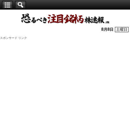
【仕
手
株】
8
8
月
日
土曜日
恐
スポンサード リンク
る
べ
き
注
目
銘
柄
株
速
報