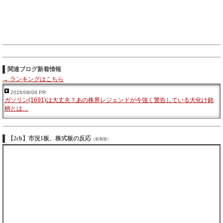
関連ブログ新着情報
→ ランキングはこちら
2026/08/08 PR
ガソリン(1691)は大丈夫？あの株界レジェンドが今強く警告している大化け銘
柄とは…
【2ch】市況1板、株式板の反応
（新着順）