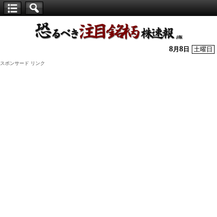
【仕
手
株】
8
8
月
日
土曜日
恐
スポンサード リンク
る
べ
き
注
目
銘
柄
株
速
報