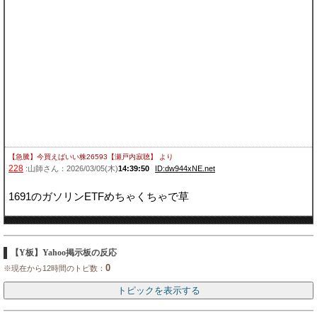
【急騰】今買えばいい株26593【瀬戸内寂聴】
より
228
:山師さん：2026/03/05(木)
14:39:50
ID:dw944xNE.net
1691のガソリンETFめちゃくちゃで草
【Y板】Yahoo掲示板の反応
0
※現在から12時間のトピ数：