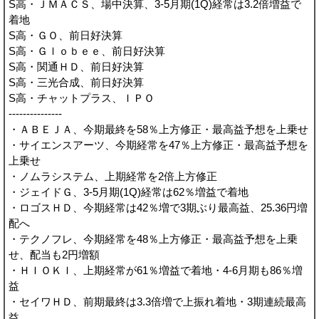
S高・ＪＭＡＣＳ、場中決算、3-5月期(1Q)経常は3.2倍増益で
着地
S高・ＧＯ、前日好決算
S高・Ｇｌｏｂｅｅ、前日好決算
S高・関通ＨＤ、前日好決算
S高・三光合成、前日好決算
S高・チャットプラス、ＩＰＯ
---------------
・ＡＢＥＪＡ、今期最終を58％上方修正・最高益予想を上乗せ
・サイエンスアーツ、今期経常を47％上方修正・最高益予想を
上乗せ
・ノムラシステム、上期経常を2倍上方修正
・ジェイドＧ、3-5月期(1Q)経常は62％増益で着地
・ロゴスＨＤ、今期経常は42％増で3期ぶり最高益、25.36円増
配へ
・テクノフレ、今期経常を48％上方修正・最高益予想を上乗
せ、配当も2円増額
・ＨＩＯＫＩ、上期経常が61％増益で着地・4-6月期も86％増
益
・セイワＨＤ、前期最終は3.3倍増で上振れ着地・3期連続最高
益