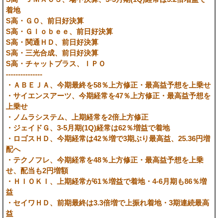
着地
S高・ＧＯ、前日好決算
S高・Ｇｌｏｂｅｅ、前日好決算
S高・関通ＨＤ、前日好決算
S高・三光合成、前日好決算
S高・チャットプラス、ＩＰＯ
---------------
・ＡＢＥＪＡ、今期最終を58％上方修正・最高益予想を上乗せ
・サイエンスアーツ、今期経常を47％上方修正・最高益予想を
上乗せ
・ノムラシステム、上期経常を2倍上方修正
・ジェイドＧ、3-5月期(1Q)経常は62％増益で着地
・ロゴスＨＤ、今期経常は42％増で3期ぶり最高益、25.36円増
配へ
・テクノフレ、今期経常を48％上方修正・最高益予想を上乗
せ、配当も2円増額
・ＨＩＯＫＩ、上期経常が61％増益で着地・4-6月期も86％増
益
・セイワＨＤ、前期最終は3.3倍増で上振れ着地・3期連続最高
益