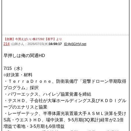
【急騰】今買えばいい株27292【甚平】
より
214
:山師さん：2026/07/15(水)
16:59:17
ID:jfgSGHVj.net
早押しは俺の関通HD
7/15（水）
○好決算・材料
・ＴｅｒｒａＤｒｏｎｅ、防衛装備庁「迎撃ドローン早期取得
プログラム」採択
・パワーエックス、ハイレゾ協業覚書を締結
・テスＨＤ、子会社が大塚ホールディングス及びＫＤＤＩグル
ープのエナリスと協業
・レーザーテック、半導体露光装置最大手ＡＳＭＬ決算を受け
S高・ウエストＨＤ、場中決算、9-5月期(3Q累計)経常が2.1倍
増益で着地・3-5月期も6倍増益