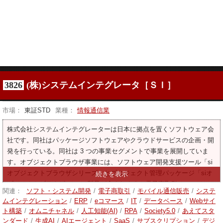
3826
(株)システムインテグレータ［ＳＩ］
市場：
東証STD
業種：
情報通信業
株式会社システムインテグレーターは日本に拠点を置くソフトウェア会
社です。同社はパッケージソフトウェアやクラウドサービスの企画・開
発を行っている。同社は 3 つの事業セグメントで事業を展開していま
す。オブジェクトブラウザ事業には、ソフトウェア開発支援ツール「si
オブジェクトブラウザシリーズ」とプロジェクト管理パッケージ「siオ
ブジェクトブラウザpm」の製品が含まれます。電子商取引（ec）オム
関連：
ソフト・システム開発
/
電子商取引
/
モバイル通信販売
/
システ
ニチャネル事業セグメントには、ecサイト構築パッケージsiウェブショ
ムインテグレーション
/
ERP
/
eコマース
/
IT
/
データベース
/
Webサイ
ッピングの製品が含まれます。
ト構築
/
オムニチャネル
/
人工知能(AI)
/
RPA
/
Society5.0
/
あえてスタ
ンダード
/
生成AI
/
AIエージェント
/
SaaS
/
サブスクリプション
/
デジ