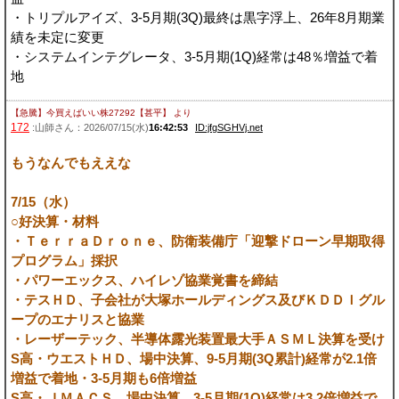
・トリプルアイズ、3-5月期(3Q)最終は黒字浮上、26年8月期業
績を未定に変更
・システムインテグレータ、3-5月期(1Q)経常は48％増益で着
地
【急騰】今買えばいい株27292【甚平】
より
172
:山師さん：2026/07/15(水)
16:42:53
ID:jfgSGHVj.net
もうなんでもええな
7/15（水）
○好決算・材料
・ＴｅｒｒａＤｒｏｎｅ、防衛装備庁「迎撃ドローン早期取得
プログラム」採択
・パワーエックス、ハイレゾ協業覚書を締結
・テスＨＤ、子会社が大塚ホールディングス及びＫＤＤＩグル
ープのエナリスと協業
・レーザーテック、半導体露光装置最大手ＡＳＭＬ決算を受け
S高・ウエストＨＤ、場中決算、9-5月期(3Q累計)経常が2.1倍
増益で着地・3-5月期も6倍増益
S高・ＪＭＡＣＳ、場中決算、3-5月期(1Q)経常は3.2倍増益で