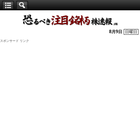
【仕
手
株】
8
9
月
日
日曜日
恐
スポンサード リンク
る
べ
き
注
目
銘
柄
株
速
報