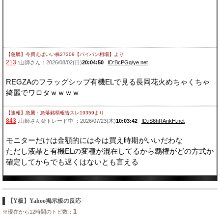
【急騰】今買えばいい株27309【パイパン相場】
より
213
:山師さん：2026/08/02(日)
20:04:50
ID:BcPGq/ye.net
REGZAのフラッグシップ有機ELで見る長岡花火めちゃくちゃ
綺麗でワロタｗｗｗｗ
【速報】急騰・急落銘柄報告スレ19359
より
843
:山師さん＠トレード中 ：2026/07/23(木)
10:03:42
ID:iS6hRAnkH.net
モニターだけは金額的には今は買え時期がいいだわな
ただし液晶と有機ELの変種が混在してるから覇権がどの方式か
確定してからでも遅くはないとも言える
【Y板】Yahoo掲示板の反応
1
※現在から12時間のトピ数：