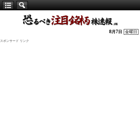
【仕
手
株】
8
7
月
日
金曜日
恐
スポンサード リンク
る
べ
き
注
目
銘
柄
株
速
報