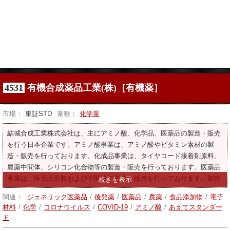
4531
有機合成薬品工業(株)［有機薬］
市場：
東証STD
業種：
化学業
結城合成工業株式会社は、主にアミノ酸、化学品、医薬品の製造・販売
を行う日本企業です。アミノ酸事業は、アミノ酸やビタミン素材の製
造・販売を行っております。化成品事業は、タイヤコード接着剤原料、
農薬中間体、シリコン化合物等の製造・販売を行っております。医薬品
事業は、医薬品原料および中間体の製造・販売を行っております。製造
業務受託事業は、子会社を通じた製造業務の受託に係る業務です。ま
関連：
ジェネリック医薬品
/
後発薬
/
医薬品
/
農薬
/
食品添加物
/
電子
た、食品、食品添加物、飼料添加物、香料、化粧品の製造・販売および
材料
/
化学
/
コロナウイルス
/
COVID-19
/
アミノ酸
/
あえてスタンダー
関連原料・製品の販売も行っております。
ド