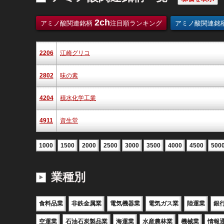
2ch
アミノ酸関連銘柄
注目順ランキング
アミノ酸関連銘
2206
江崎グリコ
2802
味の素
4204
積水化学工業
4911
資生堂
1000
1500
2000
2500
3000
3500
4000
4500
500
業種別
食料品業
非鉄金属業
電気機器業
電気ガス業
陸運業
銀
空運業
石油石炭製品業
海運業
水産農林業
機械業
情報