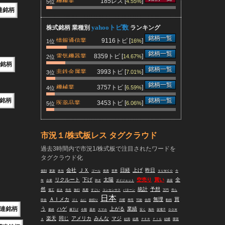
機械業
185レス [
]
4.55%
5位
連銘柄
yahooトピ数
株式銘柄 業種別
ランキング
銘柄一覧
情報通信業
9116トピ [
]
16%
1位
銘柄一覧
電気機器業
8359トピ [
]
14.67%
2位
銘柄
銘柄一覧
非鉄金属業
3993トピ [
]
7.01%
3位
銘柄一覧
機械業
3757トピ [
]
6.59%
4位
銘柄
銘柄一覧
医薬品業
3453トピ [
]
6.06%
5位
市況１/株式板レス タグクラウド
過去3時間内で市況1/株式板で注目されたワードを
タグクラウド化
会社
ＪＸ
日経
上げ
昨日
個別
更新
本当
ゴール
発表
世界
ＳＵＭＣＯ
今
リクルート
下げ
太陽
空売り
買い
全
年
企業
跨ぎ
ダイジェット
資産
然
統計
予想
電工
起き
先生
旅行
馬鹿
すごい
コンセンサス
パターン
万円
売ら
日本
ＡＩメカ
無理
買
田舎
ゴミ
おに
損切り
月曜
寿司
可能
信用
動画
連銘柄
う
ハゲ
上がる
業績
最終
爆下げ
今期
基本
スマホ
安く
海外
栄電子
ＤＯＷ
楽天
同じ
アメリカ
みんな
マジ
Ａ
結局
結果
ＰＥＲ
ＦＩＧ
結構
障害