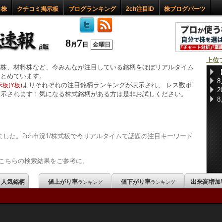
ロ株
クチコミ掲示板
ブログランキング
2ch注目ID
株ブログパーツ
8
7
月
日
金曜日
上位
惑株、材料株など、今みんなが注目している銘柄をほぼリアルタイム
まとめています。
よりそれぞれの注目銘柄ランキングが表示され、 レス数ボ
板(Y板)
表示されます！気になる株式銘柄がある方は是非お試しください。
した。2ch市況1/株式板で今リアルタイムで話題の注目キーワード
こちらの検索結果をご参考に。
m 人気銘柄
値上がり率
値下がり率
出来高増加
ランキング
ランキング