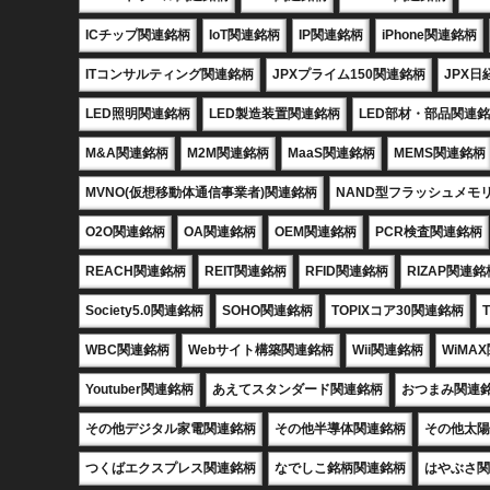
ICチップ関連銘柄
IoT関連銘柄
IP関連銘柄
iPhone関連銘柄
ITコンサルティング関連銘柄
JPXプライム150関連銘柄
JPX日
LED照明関連銘柄
LED製造装置関連銘柄
LED部材・部品関連
M&A関連銘柄
M2M関連銘柄
MaaS関連銘柄
MEMS関連銘柄
MVNO(仮想移動体通信事業者)関連銘柄
NAND型フラッシュメモ
O2O関連銘柄
OA関連銘柄
OEM関連銘柄
PCR検査関連銘柄
REACH関連銘柄
REIT関連銘柄
RFID関連銘柄
RIZAP関連銘
Society5.0関連銘柄
SOHO関連銘柄
TOPIXコア30関連銘柄
WBC関連銘柄
Webサイト構築関連銘柄
Wii関連銘柄
WiMA
Youtuber関連銘柄
あえてスタンダード関連銘柄
おつまみ関連
その他デジタル家電関連銘柄
その他半導体関連銘柄
その他太陽
つくばエクスプレス関連銘柄
なでしこ銘柄関連銘柄
はやぶさ関