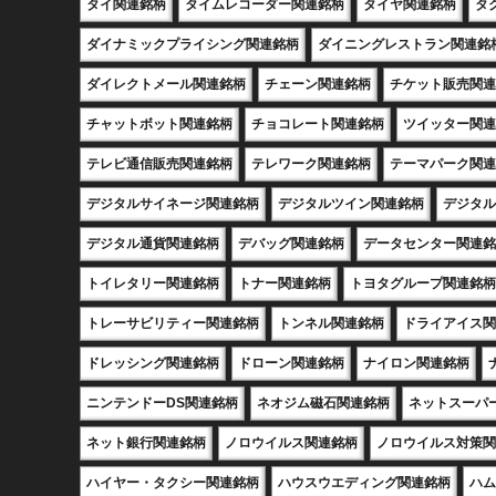
タイ関連銘柄
タイムレコーダー関連銘柄
タイヤ関連銘柄
タ
ダイナミックプライシング関連銘柄
ダイニングレストラン関連銘
ダイレクトメール関連銘柄
チェーン関連銘柄
チケット販売関連
チャットボット関連銘柄
チョコレート関連銘柄
ツイッター関連
テレビ通信販売関連銘柄
テレワーク関連銘柄
テーマパーク関連
デジタルサイネージ関連銘柄
デジタルツイン関連銘柄
デジタル
デジタル通貨関連銘柄
デバッグ関連銘柄
データセンター関連銘
トイレタリー関連銘柄
トナー関連銘柄
トヨタグループ関連銘柄
トレーサビリティー関連銘柄
トンネル関連銘柄
ドライアイス関
ドレッシング関連銘柄
ドローン関連銘柄
ナイロン関連銘柄
ニンテンドーDS関連銘柄
ネオジム磁石関連銘柄
ネットスーパ
ネット銀行関連銘柄
ノロウイルス関連銘柄
ノロウイルス対策関
ハイヤー・タクシー関連銘柄
ハウスウエディング関連銘柄
ハム