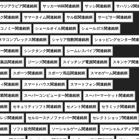
ウジアラビア関連銘柄
サッカーW杯関連銘柄
サッシ関連銘柄
サハリン2関
ク関連銘柄
サマータイム関連銘柄
サル痘関連銘柄
サービサー関連銘柄
コノミー関連銘柄
シェールオイル関連銘柄
シェールガス関連銘柄
ネマコンプレックス関連銘柄
シャリア指数関連銘柄
ショッピングセンター関連
ー関連銘柄
シンクタンク関連銘柄
シームレスパイプ関連銘柄
薬品関連銘柄
ジーンズ関連銘柄
スイッチング電源関連銘柄
スキンケア関連
銘柄
スポーツ関連銘柄
スポーツ用品関連銘柄
スマホゲーム関連銘柄
ィ関連銘柄
スマートハウス関連銘柄
スマートフォン関連銘柄
業関連銘柄
スーパーコンピューター関連銘柄
スーパーマーケット関連銘柄
銘柄
セキュリティソフト関連銘柄
セメント関連銘柄
セラミック関連銘柄
レジ関連銘柄
セルロースナノファイバー関連銘柄
セレクトショップ関連銘柄
銘柄
ソフト販売関連銘柄
ソーシャルゲーム関連銘柄
ソーシャルメディア関