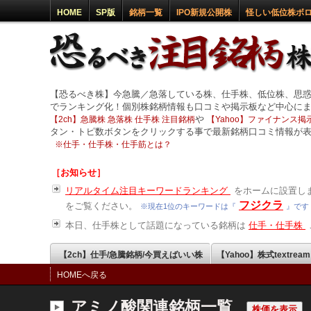
HOME
SP版
銘柄一覧
IPO新規公開株
怪しい低位株ボ
【恐るべき株】今急騰／急落している株、仕手株、低位株、思
でランキング化！個別株銘柄情報も口コミや掲示板など中心に
や
【2ch】急騰株 急落株 仕手株 注目銘柄
【Yahoo】ファイナンス掲示
タン・トピ数ボタンをクリックする事で最新銘柄口コミ情報が
※
仕手・仕手株・仕手筋とは？
［お知らせ］
リアルタイム注目キーワードランキング
をホームに設置しま
フジクラ
をご覧ください。
※現在1位のキーワードは『
』です
本日、仕手株として話題になっている銘柄は
仕手・仕手株
【2ch】仕手/急騰銘柄/今買えばいい株
【Yahoo】株式textrea
HOMEへ戻る
アミノ酸関連銘柄一覧