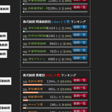
中東関連銘柄
1338レス [
]
1.69%
4位
銘柄一覧
自動車部材・部
1295レス [
]
1.64%
5位
連銘柄
品関連銘柄
yahooトピ数
株式銘柄 関連銘柄別
ランキング
銘柄一覧
JPX日経400関
21424トピ [
]
2.24%
1位
連銘柄
銘柄一覧
読売333関連銘
12381トピ [
]
連銘柄
1.29%
2位
柄
銘柄一覧
中国関連銘柄
8643トピ [
]
0.9%
3位
連銘柄
銘柄一覧
中東関連銘柄
7625トピ [
]
0.8%
4位
銘柄
銘柄一覧
JPXプライム
6985トピ [
]
0.73%
5位
150関連銘柄
2chレス数
株式銘柄 業種別
ランキング
銘柄一覧
関連銘柄
非鉄金属業
1204レス [
]
29.63%
1位
銘柄一覧
電気機器業
960レス [
]
23.63%
2位
銘柄一覧
情報通信業
311レス [
]
7.65%
3位
銘柄一覧
サービス業
196レス [
]
4.82%
4位
関連銘柄
銘柄一覧