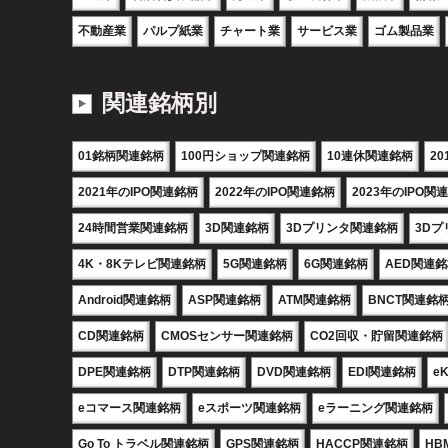
不動産業
パルプ紙業
チャート業
サービス業
ゴム製品業
関連銘柄別
01銘柄関連銘柄
100円ショップ関連銘柄
10連休関連銘柄
2
2021年のIPO関連銘柄
2022年のIPO関連銘柄
2023年のIPO関
24時間営業関連銘柄
3D関連銘柄
3Dプリンタ関連銘柄
3D
4K・8Kテレビ関連銘柄
5G関連銘柄
6G関連銘柄
AED関連
Android関連銘柄
ASP関連銘柄
ATM関連銘柄
BNCT関連銘
CD関連銘柄
CMOSセンサー関連銘柄
CO2回収・貯留関連銘柄
DPE関連銘柄
DTP関連銘柄
DVD関連銘柄
EDI関連銘柄
e
eコマース関連銘柄
eスポーツ関連銘柄
eラーニング関連銘柄
Go To トラベル関連銘柄
GPS関連銘柄
HACCP関連銘柄
HB