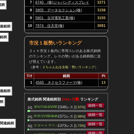
7
6740 (株)ジャパンディスプレイ
3271
銘柄
8
3905 データセクション(株)
3158
9
5801 古河電気工業(株)
3155
10
7974 任天堂(株)
3091
連銘柄
銘柄
市況１板勢いランキング
２ｃｈ市況１板内に専用スレのある株式銘柄
のランキング。レスの勢いがある銘柄順に並
び替えています。
（参考：
２ちゃんねる全板・勢いランキング
）
ﾗﾝｸ
銘柄
Pt
1
4565 ネクセラファーマ(株)
13
連銘柄
2chレス数
株式銘柄 関連銘柄別
ランキング
柄
銘柄一覧
JPX日経400関
2348レス [
]
2.97%
1位
連銘柄
銘柄一覧
読売333関連銘
1571レス [
]
1.98%
2位
柄
関連銘柄
銘柄一覧
スマートグリッ
1373レス [
]
1.73%
3位
ド関連銘柄
銘柄一覧