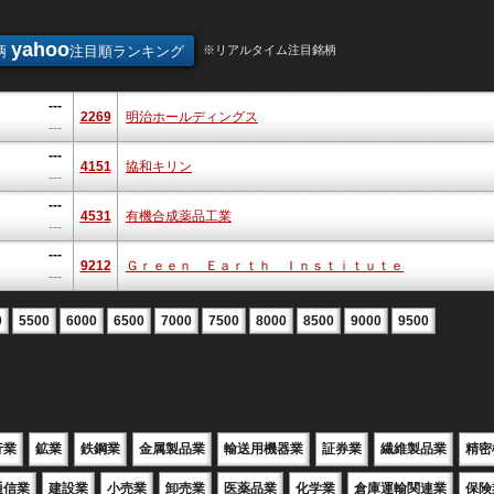
yahoo
柄
注目順ランキング
※リアルタイム注目銘柄
---
2269
明治ホールディングス
---
---
4151
協和キリン
---
---
4531
有機合成薬品工業
---
---
9212
Ｇｒｅｅｎ Ｅａｒｔｈ Ｉｎｓｔｉｔｕｔｅ
---
0
5500
6000
6500
7000
7500
8000
8500
9000
9500
行業
鉱業
鉄鋼業
金属製品業
輸送用機器業
証券業
繊維製品業
精密
通信業
建設業
小売業
卸売業
医薬品業
化学業
倉庫運輸関連業
保険