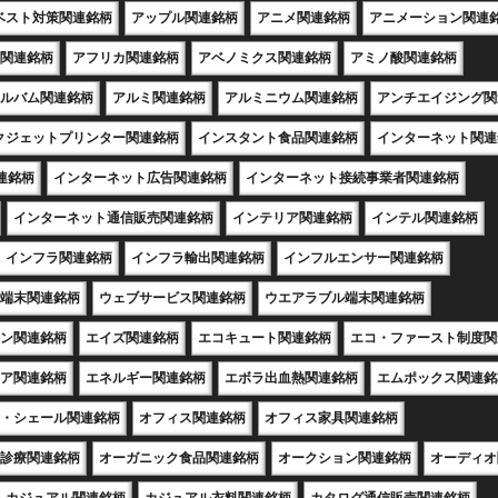
ベスト対策関連銘柄
アップル関連銘柄
アニメ関連銘柄
アニメーション関連
関連銘柄
アフリカ関連銘柄
アベノミクス関連銘柄
アミノ酸関連銘柄
ルバム関連銘柄
アルミ関連銘柄
アルミニウム関連銘柄
アンチエイジング関
クジェットプリンター関連銘柄
インスタント食品関連銘柄
インターネット関連
連銘柄
インターネット広告関連銘柄
インターネット接続事業者関連銘柄
インターネット通信販売関連銘柄
インテリア関連銘柄
インテル関連銘柄
インフラ関連銘柄
インフラ輸出関連銘柄
インフルエンサー関連銘柄
端末関連銘柄
ウェブサービス関連銘柄
ウエアラブル端末関連銘柄
ン関連銘柄
エイズ関連銘柄
エコキュート関連銘柄
エコ・ファースト制度関
ア関連銘柄
エネルギー関連銘柄
エボラ出血熱関連銘柄
エムポックス関連銘
・シェール関連銘柄
オフィス関連銘柄
オフィス家具関連銘柄
診療関連銘柄
オーガニック食品関連銘柄
オークション関連銘柄
オーディオ