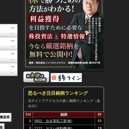
---
---
---
---
---
---
---
---
恐るべき注目銘柄ランキング
当サイトでアクセスの多い銘柄ランキング
（過
去3日）
ﾗﾝｸ
銘柄
Pt
機器業
1
5802 住友電気工業(株)
53
業
2
7272 ヤマハ発動機(株)
19