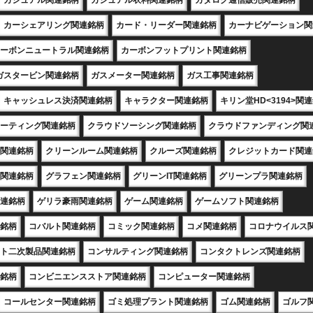
カジュアル関連銘柄
カジュアル衣料関連銘柄
カタログ通信販売関連銘柄
カーシェアリング関連銘柄
カード・リーダー関連銘柄
カーナビゲーション関
ーボンニュートラル関連銘柄
カーボンフットプリント関連銘柄
ガスタービン関連銘柄
ガスメーター関連銘柄
ガス工事関連銘柄
キャッシュレス決済関連銘柄
キャラクター関連銘柄
キリン堂HD<3194>関
ーティング関連銘柄
クラウドソーシング関連銘柄
クラウドファンディング関
関連銘柄
クリーンルーム関連銘柄
クルーズ関連銘柄
クレジットカード関連
関連銘柄
グラフェン関連銘柄
グリーンIT関連銘柄
グリーンプラ関連銘柄
連銘柄
ゲリラ豪雨関連銘柄
ゲーム関連銘柄
ゲームソフト関連銘柄
銘柄
コバルト関連銘柄
コミック関連銘柄
コメ関連銘柄
コロナウイルス
ト二次製品関連銘柄
コンサルティング関連銘柄
コンタクトレンズ関連銘柄
銘柄
コンビニエンスストア関連銘柄
コンピューター関連銘柄
コールセンター関連銘柄
ゴミ処理プラント関連銘柄
ゴム関連銘柄
ゴルフ