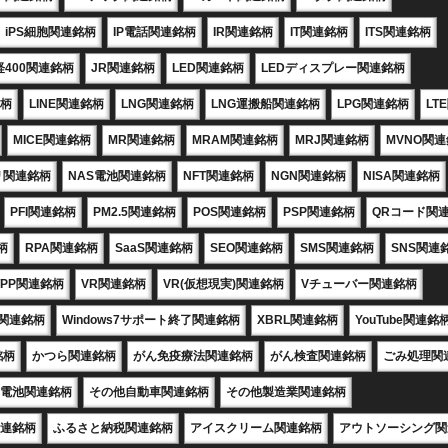
iPS細胞関連銘柄
IP電話関連銘柄
IR関連銘柄
IT関連銘柄
ITS関連銘柄
経400関連銘柄
JR関連銘柄
LED関連銘柄
LEDディスプレー関連銘柄
銘柄
LINE関連銘柄
LNG関連銘柄
LNG運搬船関連銘柄
LPG関連銘柄
LT
MICE関連銘柄
MR関連銘柄
MRAM関連銘柄
MRJ関連銘柄
MVNO関
リ関連銘柄
NAS電池関連銘柄
NFT関連銘柄
NGN関連銘柄
NISA関連銘柄
PFI関連銘柄
PM2.5関連銘柄
POS関連銘柄
PSP関連銘柄
QRコード関
柄
RPA関連銘柄
SaaS関連銘柄
SEO関連銘柄
SMS関連銘柄
SNS関連
TPP関連銘柄
VR関連銘柄
VR(仮想現実)関連銘柄
Vチューバー関連銘柄
X関連銘柄
Windows7サポート終了関連銘柄
XBRL関連銘柄
YouTube関連銘
銘柄
かつら関連銘柄
がん免疫療法関連銘柄
がん検査関連銘柄
ごみ処理関
電池関連銘柄
その他自動車関連銘柄
その他製造業関連銘柄
連銘柄
ふるさと納税関連銘柄
アイスクリーム関連銘柄
アウトソーシング関