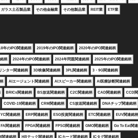
ガラス土石製品業
その他金融業
その他製品業
REIT業
ETF業
018年のIPO関連銘柄
2019年のIPO関連銘柄
2020年のIPO関連銘柄
連銘柄
2024年のIPO関連銘柄
2024年問題関連銘柄
2025年のIPO関連銘柄
プリンター関連銘柄
3D映像関連銘柄
3PL関連銘柄
3・9G関連銘柄
銘柄
AIエージェント関連銘柄
AIスピーカー関連銘柄
AI医療診断関連銘柄
柄
BRICs関連銘柄
BS放送関連銘柄
C2C関連銘柄
CAD関連銘柄
CCD
COVID-19関連銘柄
CRM関連銘柄
CS放送関連銘柄
DNAチップ関連銘柄
KYC関連銘柄
ERP関連銘柄
ESG投資関連銘柄
ETC関連銘柄
EUV関連銘
FA関連銘柄
FPGA関連銘柄
FPSO関連銘柄
GMO関連銘柄
Go To Eat
M関連銘柄
HRテック関連銘柄
ICカード関連銘柄
ICタグ関連銘柄