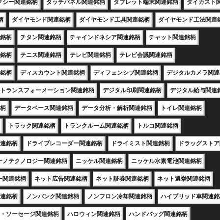
クシー関連銘柄
タッチパネル関連銘柄
タブレット端末関連銘柄
ダイカスト
柄
ダイヤモンド関連銘柄
ダイヤモンド工具関連銘柄
ダイヤモンド工法関連
銘柄
チタン関連銘柄
チャインドネシア関連銘柄
チャット関連銘柄
銘柄
テニス関連銘柄
テレビ関連銘柄
テレビ会議関連銘柄
銘柄
ディスカウント関連銘柄
ディフェンシブ関連銘柄
デジタルカメラ関連
トランスフォーメーション関連銘柄
デジタル印刷関連銘柄
デジタル給与関連
柄
データベース関連銘柄
データ分析・解析関連銘柄
トイレ関連銘柄
トラック関連銘柄
トランクルーム関連銘柄
トルコ関連銘柄
連銘柄
ドライブレコーダー関連銘柄
ドライミスト関連銘柄
ドラッグストア
ナノテクノロジー関連銘柄
ニッケル関連銘柄
ニッケル水素電池関連銘柄
ー関連銘柄
ネット広告関連銘柄
ネット証券関連銘柄
ネット選挙関連銘柄
連銘柄
ノンバンク関連銘柄
ノンフロン冷却関連銘柄
ハイブリッド車関連銘
・ソーセージ関連銘柄
ハロウィン関連銘柄
ハンドバッグ関連銘柄