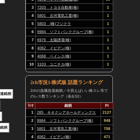
3
7203 トヨタ自動車(株)
1
4
5801 古河電気工業(株)
1
5
5803 (株)フジクラ
1
6
9984 ソフトバンクグループ(株)
1
7
6976 太陽誘電(株)
1
8
4062 イビデン(株)
1
9
4068 ベイシス(株)
1
10
3103 ユニチカ(株)
1
2ch市況1/株式板 話題ランキング
2chの急騰急落銘柄／今買えばいい株スレ等で
関連銘柄
のレス数ランキング
（過去3日）
ﾗﾝｸ
銘柄
Pt
1
285 キオクシアホールディングス
2127
柄
(株)
2
9984 ソフトバンクグループ(株)
948
関連銘柄
3
5801 古河電気工業(株)
708
4
4062 イビデン(株)
471