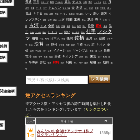
関連銘柄
普通
三井
簡単
テスタ
月
ストップ
韓国
アキレス
大阪
流石
インチキ
大口
トムソン
金
利益
赤字
必要
マック
女子
マイクロ
ＡＩ
計画
通期
三井金
違う
銘柄
電線
ＰＴＳ
いつ
高い
最近
タ
関係
新聞
意味
デイトレ
新幹線
持ち越し
ングステン
上方
時間
出来
退場
売り
夜間
状態
現金
復活
分割
今
古河
モス
全部
投資
買え
修
回
急騰
売買
最高
株式
数字
強い
爆益
仕手
フジク
正
ＣＩＳ
悪い
先物
アプリ
理由
リバ
サン電子
落ち
ラ
銘柄
相場
日本人
機関
金属
超絶
時点
期間
暴落
超え
シャー
決算
野村
半導
誰
キオク
株
銘柄
プ
連結
好決
好決算
地盤
国内
買える
価
イメージ
ギャンブル
最後
余裕
アルゴ
下痢
証券
完全
美味
減
レス
市場
高値
キオクシア
来週
銘柄
気分
化学
失敗
毎日
次第
明日
抜け
配当
経
半導体
詐欺
材料
利確
雇用
期待
常
住友
絶対
怖い
場中
爆損
名前
配
信
関連銘柄
逆アクセスランキング
逆アクセス数・アクセス後の滞在時間を集計しPt化
したものをランキングしています（
リンクについ
て
）
ランク
サイト名
Pt
柄
みんなのお金儲けアンテナ［株ブ
1365pt
ログランキング］