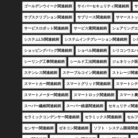
ゴールデンウイーク関連銘柄
サイバーセキュリティ関連銘柄
サ
サブスクリプション関連銘柄
サブリース関連銘柄
サマーストッ
サービスロボット関連銘柄
サービス業関連銘柄
シェアリングエ
システムLSI関連銘柄
システムインテグレーション関連銘柄
シ
ショッピングバッグ関連銘柄
ショベル関連銘柄
シリコンウエハ
シーリング工事関連銘柄
シールド工法関連銘柄
ジェネリック医
ステンレス関連銘柄
ステーブルコイン関連銘柄
ストレージ関連
スマートカー関連銘柄
スマートグリッド関連銘柄
スマートシテ
スマートメーター関連銘柄
スマートロック関連銘柄
スマート農
スーパー繊維関連銘柄
スーパー銭湯関連銘柄
セキュリティ関連
セラミックコンデンサー関連銘柄
セラミックス関連銘柄
セルフ
センサー関連銘柄
ゼネコン関連銘柄
ソフト・システム開発関連