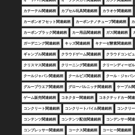
オートバイ関連銘柄
オープンスカイ関連銘柄
カジノ関連銘柄
カテーテル関連銘柄
カプセル玩具関連銘柄
カラオケ関連銘柄
カーボンオフセット関連銘柄
カーボンナノチューブ関連銘柄
カ
カーボンブラック関連銘柄
カー用品関連銘柄
ガス関連銘柄
ガーデニング関連銘柄
キッズ関連銘柄
キナーゼ酵素関連銘柄
ギャンブル関連銘柄
クラウドゲーム関連銘柄
クラウドコンピュ
クリスマス関連銘柄
クリーニング関連銘柄
クリーンディーゼル
クールジャパン関連銘柄
クールビズ関連銘柄
クール・ジャパン
グループウエア関連銘柄
グローバルニッチ関連銘柄
ケーブル関
ゲーム販売関連銘柄
コネクター関連銘柄
コネクテッドカー関連
コンクリート関連銘柄
コンクリートパイル関連銘柄
コンクリー
コンテンツ関連銘柄
コンテンツ配信関連銘柄
コンデンサー関連
コンプレッサー関連銘柄
コークス関連銘柄
コーヒー関連銘柄