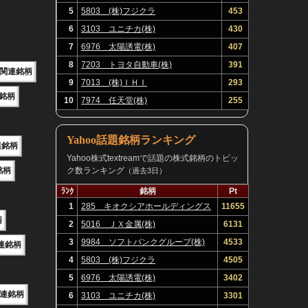
5
5803 (株)フジクラ
453
6
3103 ユニチカ(株)
430
7
6976 太陽誘電(株)
407
8
7203 トヨタ自動車(株)
391
E関連銘柄
9
7013 (株)ＩＨＩ
293
連銘柄
10
7974 任天堂(株)
255
Yahoo話題銘柄ランキング
連銘柄
Yahoo株式textreamで話題の株式銘柄のトピッ
銘柄
ク数ランキング
（過去3日）
ﾗﾝｸ
銘柄
Pt
1
285 キオクシアホールディングス
11655
柄
(株)
2
5016 ＪＸ金属(株)
6131
3
9984 ソフトバンクグループ(株)
4533
連銘柄
4
5803 (株)フジクラ
4505
5
6976 太陽誘電(株)
3402
連銘柄
6
3103 ユニチカ(株)
3301