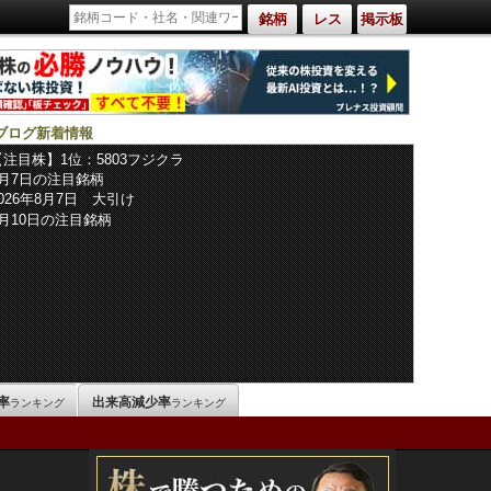
銘柄
レス
掲示板
ブログ新着情報
【注目株】1位：5803フジクラ
8月7日の注目銘柄
2026年8月7日 大引け
8月10日の注目銘柄
率
出来高減少率
ランキング
ランキング