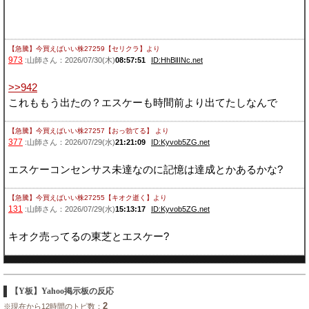
【急騰】今買えばいい株27259【セリクラ】
より
973
:山師さん：2026/07/30(木)
08:57:51
ID:HhBlIINc.net
>>942
これももう出たの？エスケーも時間前より出てたしなんで
【急騰】今買えばいい株27257【おっ勃てる】
より
377
:山師さん：2026/07/29(水)
21:21:09
ID:Kyvob5ZG.net
エスケーコンセンサス未達なのに記憶は達成とかあるかな?
【急騰】今買えばいい株27255【キオク逝く】
より
131
:山師さん：2026/07/29(水)
15:13:17
ID:Kyvob5ZG.net
キオク売ってるの東芝とエスケー?
【Y板】Yahoo掲示板の反応
2
※現在から12時間のトピ数：