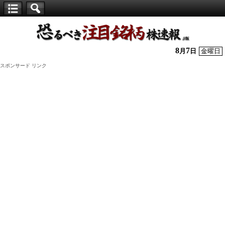
【仕
手
株】
8
7
月
日
金曜日
恐
スポンサード リンク
る
べ
き
注
目
銘
柄
株
速
報