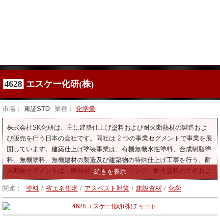
4628
エスケー化研(株)
市場：
東証STD
業種：
化学業
株式会社SK化研は、主に建築仕上げ塗料および耐火断熱材の製造およ
び販売を行う日本の会社です。同社は 2 つの事業セグメントで事業を展
開しています。建築仕上げ塗装事業は、有機無機水性塗料、合成樹脂塗
料、無機塗料、無機建材の製造及び建築物の特殊仕上げ工事を行う。耐
火断熱セグメントは、断熱材、耐火コーティング、耐火塗料の生産およ
び耐火断熱工事の実施に関与する。同社は洗剤や希釈剤の製造販売も行
関連：
塗料
/
省エネ住宅
/
アスベスト対策
/
建設資材
/
化学
っています。