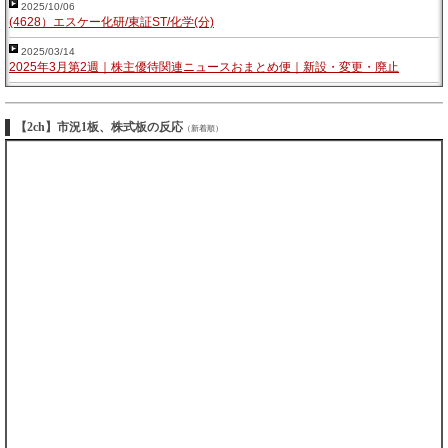
2025/10/06
(4628）エスケー化研/東証ST/化学(分)
2025/03/14
2025年3月第2週｜株主優待関連ニュースおまとめ便｜新設・変更・廃止
【2ch】市況1板、株式板の反応
（新着順）