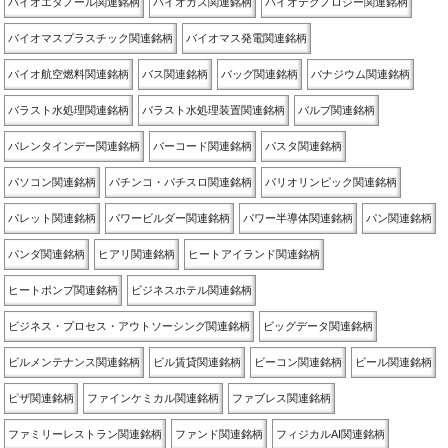
バイオエタノール関連銘柄
バイオガス関連銘柄
バイオテクノロジー関連銘柄
バイオマスプラスチック関連銘柄
バイオマス発電関連銘柄
バイオ航空燃料関連銘柄
バス関連銘柄
バッグ関連銘柄
バナジウム関連銘柄
バラスト水処理関連銘柄
バラスト水処理装置関連銘柄
バルブ関連銘柄
バレンタインデー関連銘柄
バーコード関連銘柄
パスタ関連銘柄
パソコン関連銘柄
パチンコ・パチスロ関連銘柄
パリオリンピック関連銘柄
パレット関連銘柄
パワービルダー関連銘柄
パワー半導体関連銘柄
パン関連銘柄
パンダ関連銘柄
ヒアリ関連銘柄
ヒートアイランド関連銘柄
ヒートポンプ関連銘柄
ビジネスホテル関連銘柄
ビジネス・プロセス・アウトソーシング関連銘柄
ビッグデータ関連銘柄
ビルメンテナンス関連銘柄
ビル賃貸関連銘柄
ビーコン関連銘柄
ビール関連銘柄
ピザ関連銘柄
ファインケミカル関連銘柄
ファブレス関連銘柄
ファミリーレストラン関連銘柄
ファンド関連銘柄
フィジカルAI関連銘柄