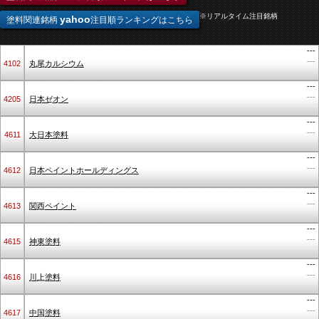
※リアルタイム注目銘柄
yahoo
塗料関連銘柄
注目順ランキングはこちら
---
---
4102
丸尾カルシウム
---
---
4205
日本ゼオン
---
---
4611
大日本塗料
---
---
4612
日本ペイントホールディングス
---
---
4613
関西ペイント
---
---
4615
神東塗料
---
---
4616
川上塗料
---
---
4617
中国塗料