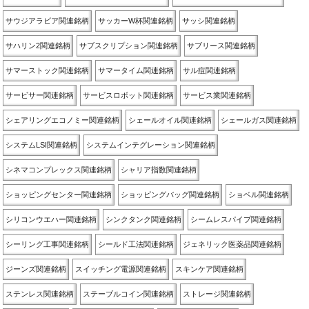
サウジアラビア関連銘柄
サッカーW杯関連銘柄
サッシ関連銘柄
サハリン2関連銘柄
サブスクリプション関連銘柄
サブリース関連銘柄
サマーストック関連銘柄
サマータイム関連銘柄
サル痘関連銘柄
サービサー関連銘柄
サービスロボット関連銘柄
サービス業関連銘柄
シェアリングエコノミー関連銘柄
シェールオイル関連銘柄
シェールガス関連銘柄
システムLSI関連銘柄
システムインテグレーション関連銘柄
シネマコンプレックス関連銘柄
シャリア指数関連銘柄
ショッピングセンター関連銘柄
ショッピングバッグ関連銘柄
ショベル関連銘柄
シリコンウエハー関連銘柄
シンクタンク関連銘柄
シームレスパイプ関連銘柄
シーリング工事関連銘柄
シールド工法関連銘柄
ジェネリック医薬品関連銘柄
ジーンズ関連銘柄
スイッチング電源関連銘柄
スキンケア関連銘柄
ステンレス関連銘柄
ステーブルコイン関連銘柄
ストレージ関連銘柄