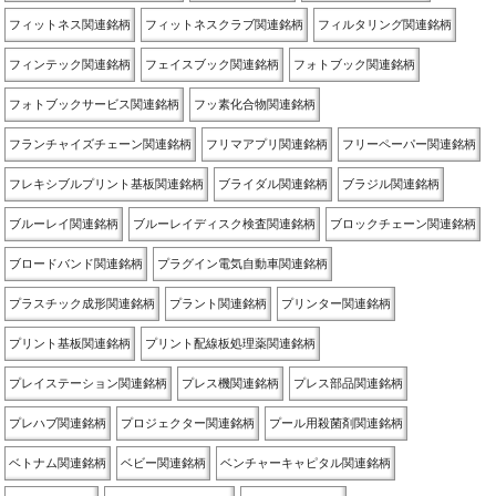
フィットネス関連銘柄
フィットネスクラブ関連銘柄
フィルタリング関連銘柄
フィンテック関連銘柄
フェイスブック関連銘柄
フォトブック関連銘柄
フォトブックサービス関連銘柄
フッ素化合物関連銘柄
フランチャイズチェーン関連銘柄
フリマアプリ関連銘柄
フリーペーパー関連銘柄
フレキシブルプリント基板関連銘柄
ブライダル関連銘柄
ブラジル関連銘柄
ブルーレイ関連銘柄
ブルーレイディスク検査関連銘柄
ブロックチェーン関連銘柄
ブロードバンド関連銘柄
プラグイン電気自動車関連銘柄
プラスチック成形関連銘柄
プラント関連銘柄
プリンター関連銘柄
プリント基板関連銘柄
プリント配線板処理薬関連銘柄
プレイステーション関連銘柄
プレス機関連銘柄
プレス部品関連銘柄
プレハブ関連銘柄
プロジェクター関連銘柄
プール用殺菌剤関連銘柄
ベトナム関連銘柄
ベビー関連銘柄
ベンチャーキャピタル関連銘柄