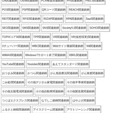
OA関連銘柄
OEM関連銘柄
PCR検査関連銘柄
PFI関連銘柄
PM2.5関連銘柄
POS関連銘柄
PSP関連銘柄
QRコード関連銘柄
REACH関連銘柄
REIT関連銘柄
RFID関連銘柄
RIZAP関連銘柄
RPA関連銘柄
SaaS関連銘柄
SEO関連銘柄
SMS関連銘柄
SNS関連銘柄
Society5.0関連銘柄
SOHO関連銘柄
TOPIXコア30関連銘柄
TPP関連銘柄
VR関連銘柄
VR(仮想現実)関連銘柄
Vチューバー関連銘柄
WBC関連銘柄
Webサイト構築関連銘柄
Wii関連銘柄
WiMAX関連銘柄
Windows7サポート終了関連銘柄
XBRL関連銘柄
YouTube関連銘柄
Youtuber関連銘柄
あえてスタンダード関連銘柄
おつまみ関連銘柄
かつら関連銘柄
がん免疫療法関連銘柄
がん検査関連銘柄
ごみ処理関連銘柄
その他デジタル家電関連銘柄
その他半導体関連銘柄
その他太陽電池関連銘柄
その他自動車関連銘柄
その他製造業関連銘柄
つくばエクスプレス関連銘柄
なでしこ銘柄関連銘柄
はやぶさ関連銘柄
ふるさと納税関連銘柄
アイスクリーム関連銘柄
アウトソーシング関連銘柄