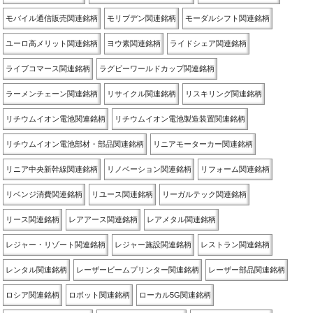
モバイル通信販売関連銘柄
モリブデン関連銘柄
モーダルシフト関連銘柄
ユーロ高メリット関連銘柄
ヨウ素関連銘柄
ライドシェア関連銘柄
ライブコマース関連銘柄
ラグビーワールドカップ関連銘柄
ラーメンチェーン関連銘柄
リサイクル関連銘柄
リスキリング関連銘柄
リチウムイオン電池関連銘柄
リチウムイオン電池製造装置関連銘柄
リチウムイオン電池部材・部品関連銘柄
リニアモーターカー関連銘柄
リニア中央新幹線関連銘柄
リノベーション関連銘柄
リフォーム関連銘柄
リベンジ消費関連銘柄
リユース関連銘柄
リーガルテック関連銘柄
リース関連銘柄
レアアース関連銘柄
レアメタル関連銘柄
レジャー・リゾート関連銘柄
レジャー施設関連銘柄
レストラン関連銘柄
レンタル関連銘柄
レーザービームプリンター関連銘柄
レーザー部品関連銘柄
ロシア関連銘柄
ロボット関連銘柄
ローカル5G関連銘柄