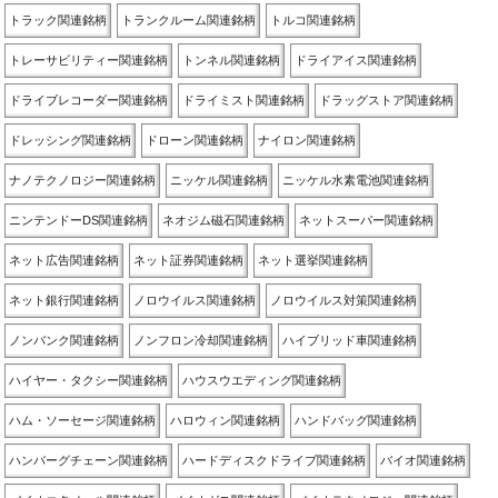
トラック関連銘柄
トランクルーム関連銘柄
トルコ関連銘柄
トレーサビリティー関連銘柄
トンネル関連銘柄
ドライアイス関連銘柄
ドライブレコーダー関連銘柄
ドライミスト関連銘柄
ドラッグストア関連銘柄
ドレッシング関連銘柄
ドローン関連銘柄
ナイロン関連銘柄
ナノテクノロジー関連銘柄
ニッケル関連銘柄
ニッケル水素電池関連銘柄
ニンテンドーDS関連銘柄
ネオジム磁石関連銘柄
ネットスーパー関連銘柄
ネット広告関連銘柄
ネット証券関連銘柄
ネット選挙関連銘柄
ネット銀行関連銘柄
ノロウイルス関連銘柄
ノロウイルス対策関連銘柄
ノンバンク関連銘柄
ノンフロン冷却関連銘柄
ハイブリッド車関連銘柄
ハイヤー・タクシー関連銘柄
ハウスウエディング関連銘柄
ハム・ソーセージ関連銘柄
ハロウィン関連銘柄
ハンドバッグ関連銘柄
ハンバーグチェーン関連銘柄
ハードディスクドライブ関連銘柄
バイオ関連銘柄