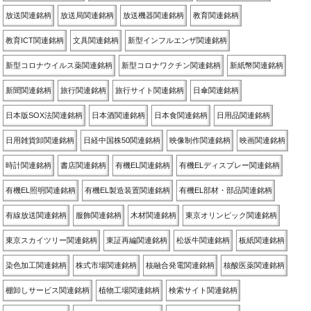
放送関連銘柄
放送局関連銘柄
放送機器関連銘柄
教育関連銘柄
教育ICT関連銘柄
文具関連銘柄
新型インフルエンザ関連銘柄
新型コロナウイルス薬関連銘柄
新型コロナワクチン関連銘柄
新紙幣関連銘柄
新聞関連銘柄
旅行関連銘柄
旅行サイト関連銘柄
日傘関連銘柄
日本版SOX法関連銘柄
日本酒関連銘柄
日本食関連銘柄
日用品関連銘柄
日用雑貨卸関連銘柄
日経中国株50関連銘柄
映像制作関連銘柄
映画関連銘柄
時計関連銘柄
書店関連銘柄
有機EL関連銘柄
有機ELディスプレー関連銘柄
有機EL照明関連銘柄
有機EL製造装置関連銘柄
有機EL部材・部品関連銘柄
有線放送関連銘柄
服飾関連銘柄
木材関連銘柄
東京オリンピック関連銘柄
東京スカイツリー関連銘柄
東証再編関連銘柄
松坂牛関連銘柄
板紙関連銘柄
染色加工関連銘柄
株式市場関連銘柄
核融合発電関連銘柄
核酸医薬関連銘柄
棚卸しサービス関連銘柄
植物工場関連銘柄
検索サイト関連銘柄