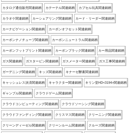
カタログ通信販売関連銘柄
カテーテル関連銘柄
カプセル玩具関連銘柄
カラオケ関連銘柄
カーシェアリング関連銘柄
カード・リーダー関連銘柄
カーナビゲーション関連銘柄
カーボンオフセット関連銘柄
カーボンナノチューブ関連銘柄
カーボンニュートラル関連銘柄
カーボンフットプリント関連銘柄
カーボンブラック関連銘柄
カー用品関連銘柄
ガス関連銘柄
ガスタービン関連銘柄
ガスメーター関連銘柄
ガス工事関連銘柄
ガーデニング関連銘柄
キッズ関連銘柄
キナーゼ酵素関連銘柄
キャッシュレス決済関連銘柄
キャラクター関連銘柄
キリン堂HD<3194>関連銘柄
ギャンブル関連銘柄
クラウドゲーム関連銘柄
クラウドコンピューティング関連銘柄
クラウドソーシング関連銘柄
クラウドファンディング関連銘柄
クリスマス関連銘柄
クリーニング関連銘柄
クリーンディーゼル関連銘柄
クリーンルーム関連銘柄
クルーズ関連銘柄