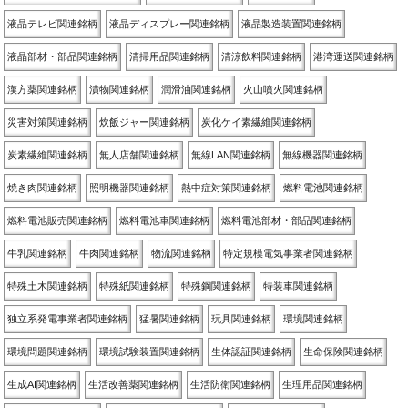
液晶テレビ関連銘柄
液晶ディスプレー関連銘柄
液晶製造装置関連銘柄
液晶部材・部品関連銘柄
清掃用品関連銘柄
清涼飲料関連銘柄
港湾運送関連銘柄
漢方薬関連銘柄
漬物関連銘柄
潤滑油関連銘柄
火山噴火関連銘柄
災害対策関連銘柄
炊飯ジャー関連銘柄
炭化ケイ素繊維関連銘柄
炭素繊維関連銘柄
無人店舗関連銘柄
無線LAN関連銘柄
無線機器関連銘柄
焼き肉関連銘柄
照明機器関連銘柄
熱中症対策関連銘柄
燃料電池関連銘柄
燃料電池販売関連銘柄
燃料電池車関連銘柄
燃料電池部材・部品関連銘柄
牛乳関連銘柄
牛肉関連銘柄
物流関連銘柄
特定規模電気事業者関連銘柄
特殊土木関連銘柄
特殊紙関連銘柄
特殊鋼関連銘柄
特装車関連銘柄
独立系発電事業者関連銘柄
猛暑関連銘柄
玩具関連銘柄
環境関連銘柄
環境問題関連銘柄
環境試験装置関連銘柄
生体認証関連銘柄
生命保険関連銘柄
生成AI関連銘柄
生活改善薬関連銘柄
生活防衛関連銘柄
生理用品関連銘柄