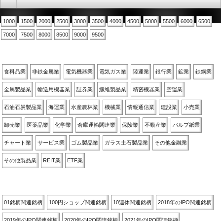
1000
1500
2000
2500
3000
3500
4000
4500
5000
5500
6000
6500
7000
7500
8000
8500
9000
9500
業種別
食料品業
非鉄金属業
電気機器業
電気ガス業
陸運業
銀行業
鉱業
鉄鋼業
金属製品業
輸送用機器業
証券業
繊維製品業
精密機器業
空運業
石油石炭製品業
海運業
水産農林業
機械業
情報通信業
建設業
小売業
卸売業
医薬品業
化学業
倉庫運輸関連業
保険業
不動産業
パルプ紙業
チャート業
サービス業
ゴム製品業
ガラス土石製品業
その他金融業
その他製品業
REIT業
ETF業
関連銘柄別
01銘柄関連銘柄
100円ショップ関連銘柄
10連休関連銘柄
2018年のIPO関連銘柄
2019年のIPO関連銘柄
2020年のIPO関連銘柄
2021年のIPO関連銘柄