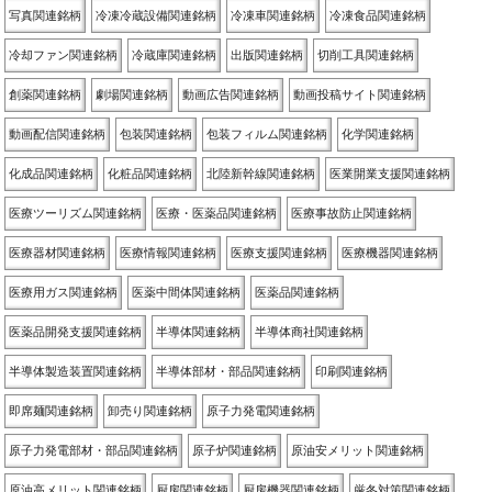
写真関連銘柄
冷凍冷蔵設備関連銘柄
冷凍車関連銘柄
冷凍食品関連銘柄
冷却ファン関連銘柄
冷蔵庫関連銘柄
出版関連銘柄
切削工具関連銘柄
創薬関連銘柄
劇場関連銘柄
動画広告関連銘柄
動画投稿サイト関連銘柄
動画配信関連銘柄
包装関連銘柄
包装フィルム関連銘柄
化学関連銘柄
化成品関連銘柄
化粧品関連銘柄
北陸新幹線関連銘柄
医業開業支援関連銘柄
医療ツーリズム関連銘柄
医療・医薬品関連銘柄
医療事故防止関連銘柄
医療器材関連銘柄
医療情報関連銘柄
医療支援関連銘柄
医療機器関連銘柄
医療用ガス関連銘柄
医薬中間体関連銘柄
医薬品関連銘柄
医薬品開発支援関連銘柄
半導体関連銘柄
半導体商社関連銘柄
半導体製造装置関連銘柄
半導体部材・部品関連銘柄
印刷関連銘柄
即席麺関連銘柄
卸売り関連銘柄
原子力発電関連銘柄
原子力発電部材・部品関連銘柄
原子炉関連銘柄
原油安メリット関連銘柄
原油高メリット関連銘柄
厨房関連銘柄
厨房機器関連銘柄
厳冬対策関連銘柄