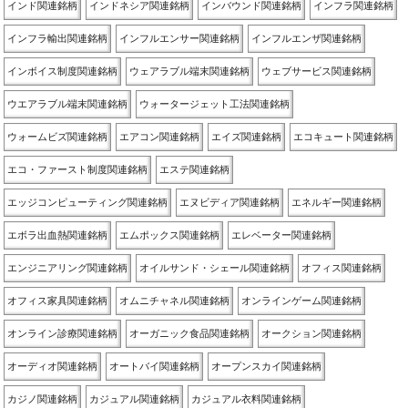
インド関連銘柄
インドネシア関連銘柄
インバウンド関連銘柄
インフラ関連銘柄
インフラ輸出関連銘柄
インフルエンサー関連銘柄
インフルエンザ関連銘柄
インボイス制度関連銘柄
ウェアラブル端末関連銘柄
ウェブサービス関連銘柄
ウエアラブル端末関連銘柄
ウォータージェット工法関連銘柄
ウォームビズ関連銘柄
エアコン関連銘柄
エイズ関連銘柄
エコキュート関連銘柄
エコ・ファースト制度関連銘柄
エステ関連銘柄
エッジコンピューティング関連銘柄
エヌビディア関連銘柄
エネルギー関連銘柄
エボラ出血熱関連銘柄
エムポックス関連銘柄
エレベーター関連銘柄
エンジニアリング関連銘柄
オイルサンド・シェール関連銘柄
オフィス関連銘柄
オフィス家具関連銘柄
オムニチャネル関連銘柄
オンラインゲーム関連銘柄
オンライン診療関連銘柄
オーガニック食品関連銘柄
オークション関連銘柄
オーディオ関連銘柄
オートバイ関連銘柄
オープンスカイ関連銘柄
カジノ関連銘柄
カジュアル関連銘柄
カジュアル衣料関連銘柄