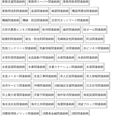
業務支援関連銘柄
業務用スーパー関連銘柄
業務用厨房関連銘柄
業務用洗剤関連銘柄
楽器関連銘柄
橋梁関連銘柄
機器間通信関連銘柄
機械関連銘柄
機械・部品関連銘柄
次世代ネットワーク関連銘柄
次世代農業ビジネス関連銘柄
欧州関連銘柄
歯科関連銘柄
段ボール関連銘柄
殺菌剤関連銘柄
殺虫・防虫剤関連銘柄
毛織物染色関連銘柄
民泊関連銘柄
気泡コンクリート関連銘柄
気象情報関連銘柄
水関連銘柄
水ビジネス関連銘柄
水害対策関連銘柄
水晶振動子関連銘柄
水産関連銘柄
水産卸関連銘柄
水産資源関連銘柄
水素関連銘柄
水素ステーション関連銘柄
水道関連銘柄
水道メーター関連銘柄
水道工事関連銘柄
求人広告関連銘柄
求人情報関連銘柄
決済サービス関連銘柄
沖縄関連銘柄
治験施設支援関連銘柄
注文住宅関連銘柄
洋上風力発電関連銘柄
洋菓子関連銘柄
海外挙式関連銘柄
海底資源関連銘柄
海水淡水化関連銘柄
海洋土木関連銘柄
海運関連銘柄
消波ブロック関連銘柄
消費税増税メリット関連銘柄
消費者金融関連銘柄
消防関連銘柄