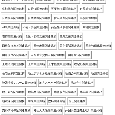
収納代行関連銘柄
口蹄疫関連銘柄
可変抵抗器関連銘柄
台風対策関連銘柄
合成皮革関連銘柄
合成繊維関連銘柄
含み資産関連銘柄
呉服関連銘柄
和装関連銘柄
和装・呉服関連銘柄
商品先物取引関連銘柄
商社関連銘柄
喫茶店関連銘柄
営業・販売支援関連銘柄
営業支援関連銘柄
回線取り次ぎ関連銘柄
回転寿司関連銘柄
固定電話関連銘柄
国土強靱化関連銘柄
国際優良株関連銘柄
国際航空貨物混載関連銘柄
国際輸送関連銘柄
土壌汚染関連銘柄
土木関連銘柄
土木機械関連銘柄
在宅勤務関連銘柄
在宅医療関連銘柄
地上デジタル放送関連銘柄
地価公示関連銘柄
地図関連銘柄
地図情報システム関連銘柄
地方スーパー関連銘柄
地方創生関連銘柄
地方銀行関連銘柄
地熱発電関連銘柄
地盤改良関連銘柄
地質調査関連銘柄
地震速報関連銘柄
埠頭関連銘柄
塗料関連銘柄
塩ビ関連銘柄
売掛債権保証関連銘柄
外国人労働者関連銘柄
外国為替証拠金取引関連銘柄