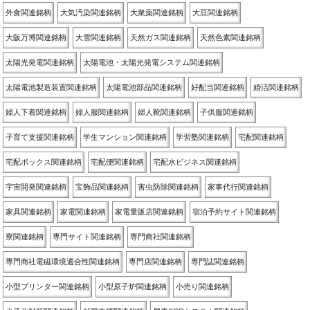
外食関連銘柄
大気汚染関連銘柄
大衆薬関連銘柄
大豆関連銘柄
大阪万博関連銘柄
大雪関連銘柄
天然ガス関連銘柄
天然色素関連銘柄
太陽光発電関連銘柄
太陽電池・太陽光発電システム関連銘柄
太陽電池製造装置関連銘柄
太陽電池部品関連銘柄
好配当関連銘柄
婚活関連銘柄
婦人下着関連銘柄
婦人服関連銘柄
婦人靴関連銘柄
子供服関連銘柄
子育て支援関連銘柄
学生マンション関連銘柄
学習塾関連銘柄
宅配関連銘柄
宅配ボックス関連銘柄
宅配便関連銘柄
宅配水ビジネス関連銘柄
宇宙開発関連銘柄
宝飾品関連銘柄
害虫防除関連銘柄
家事代行関連銘柄
家具関連銘柄
家電関連銘柄
家電量販店関連銘柄
宿泊予約サイト関連銘柄
寮関連銘柄
専門サイト関連銘柄
専門商社関連銘柄
専門商社電磁環境適合性関連銘柄
専門店関連銘柄
専門誌関連銘柄
小型プリンター関連銘柄
小型原子炉関連銘柄
小売り関連銘柄