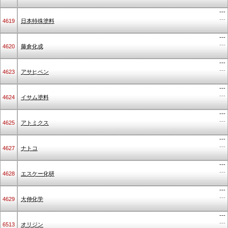
---
---
4619
日本特殊塗料
---
---
4620
藤倉化成
---
---
4623
アサヒペン
---
---
4624
イサム塗料
---
---
4625
アトミクス
---
---
4627
ナトコ
---
---
4628
エスケー化研
---
---
4629
大伸化学
---
---
6513
オリジン