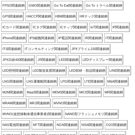
FPSO関連銘柄
GMO関連銘柄
Go To Eat関連銘柄
Go To トラベル関連銘柄
GPS関連銘柄
HACCP関連銘柄
HBM関連銘柄
HRテック関連銘柄
ICカード関連銘柄
ICタグ関連銘柄
ICチップ関連銘柄
IoT関連銘柄
IP関連銘柄
iPhone関連銘柄
iPS細胞関連銘柄
IP電話関連銘柄
IR関連銘柄
IT関連銘柄
ITS関連銘柄
ITコンサルティング関連銘柄
JPXプライム150関連銘柄
JPX日経400関連銘柄
JR関連銘柄
LED関連銘柄
LEDディスプレー関連銘柄
LED照明関連銘柄
LED製造装置関連銘柄
LED部材・部品関連銘柄
LINE関連銘柄
LNG関連銘柄
LNG運搬船関連銘柄
LPG関連銘柄
LTE関連銘柄
M&A関連銘柄
M2M関連銘柄
MaaS関連銘柄
MEMS関連銘柄
MICE関連銘柄
MR関連銘柄
MRAM関連銘柄
MRJ関連銘柄
MVNO関連銘柄
MVNO(仮想移動体通信事業者)関連銘柄
NAND型フラッシュメモリ関連銘柄
NAS電池関連銘柄
NFT関連銘柄
NGN関連銘柄
NISA関連銘柄
O2O関連銘柄