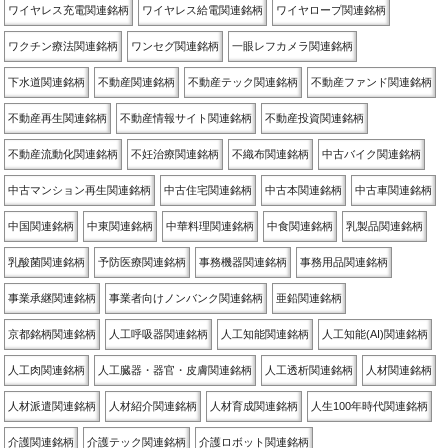
ワイヤレス充電関連銘柄
ワイヤレス給電関連銘柄
ワイヤロープ関連銘柄
ワクチン療法関連銘柄
ワンセグ関連銘柄
一眼レフカメラ関連銘柄
下水道関連銘柄
不動産関連銘柄
不動産テック関連銘柄
不動産ファンド関連銘柄
不動産再生関連銘柄
不動産情報サイト関連銘柄
不動産投資関連銘柄
不動産流動化関連銘柄
不妊治療関連銘柄
不織布関連銘柄
中古バイク関連銘柄
中古マンション再生関連銘柄
中古住宅関連銘柄
中古本関連銘柄
中古車関連銘柄
中国関連銘柄
中東関連銘柄
中華料理関連銘柄
中食関連銘柄
乳製品関連銘柄
乳酸菌関連銘柄
予防医療関連銘柄
事務機器関連銘柄
事務用品関連銘柄
事業承継関連銘柄
事業者向けノンバンク関連銘柄
亜鉛関連銘柄
京都銘柄関連銘柄
人工呼吸器関連銘柄
人工知能関連銘柄
人工知能(AI)関連銘柄
人工肉関連銘柄
人工臓器・器官・皮膚関連銘柄
人工透析関連銘柄
人材関連銘柄
人材派遣関連銘柄
人材紹介関連銘柄
人材育成関連銘柄
人生100年時代関連銘柄
介護関連銘柄
介護テック関連銘柄
介護ロボット関連銘柄