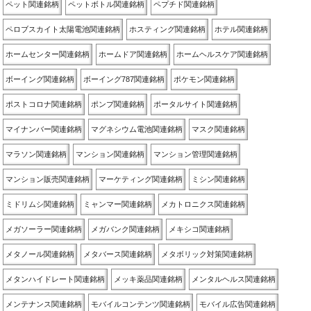
ペット関連銘柄
ペットボトル関連銘柄
ペプチド関連銘柄
ペロブスカイト太陽電池関連銘柄
ホスティング関連銘柄
ホテル関連銘柄
ホームセンター関連銘柄
ホームドア関連銘柄
ホームヘルスケア関連銘柄
ボーイング関連銘柄
ボーイング787関連銘柄
ポケモン関連銘柄
ポストコロナ関連銘柄
ポンプ関連銘柄
ポータルサイト関連銘柄
マイナンバー関連銘柄
マグネシウム電池関連銘柄
マスク関連銘柄
マラソン関連銘柄
マンション関連銘柄
マンション管理関連銘柄
マンション販売関連銘柄
マーケティング関連銘柄
ミシン関連銘柄
ミドリムシ関連銘柄
ミャンマー関連銘柄
メカトロニクス関連銘柄
メガソーラー関連銘柄
メガバンク関連銘柄
メキシコ関連銘柄
メタノール関連銘柄
メタバース関連銘柄
メタボリック対策関連銘柄
メタンハイドレート関連銘柄
メッキ薬品関連銘柄
メンタルヘルス関連銘柄
メンテナンス関連銘柄
モバイルコンテンツ関連銘柄
モバイル広告関連銘柄