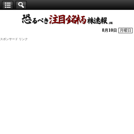
【仕
手
株】
8
10
月
日
月曜日
恐
スポンサード リンク
る
べ
き
注
目
銘
柄
株
速
報