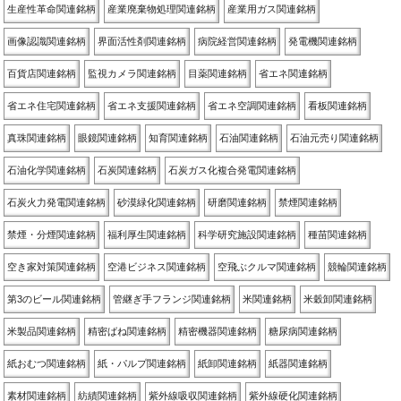
生産性革命関連銘柄
産業廃棄物処理関連銘柄
産業用ガス関連銘柄
画像認識関連銘柄
界面活性剤関連銘柄
病院経営関連銘柄
発電機関連銘柄
百貨店関連銘柄
監視カメラ関連銘柄
目薬関連銘柄
省エネ関連銘柄
省エネ住宅関連銘柄
省エネ支援関連銘柄
省エネ空調関連銘柄
看板関連銘柄
真珠関連銘柄
眼鏡関連銘柄
知育関連銘柄
石油関連銘柄
石油元売り関連銘柄
石油化学関連銘柄
石炭関連銘柄
石炭ガス化複合発電関連銘柄
石炭火力発電関連銘柄
砂漠緑化関連銘柄
研磨関連銘柄
禁煙関連銘柄
禁煙・分煙関連銘柄
福利厚生関連銘柄
科学研究施設関連銘柄
種苗関連銘柄
空き家対策関連銘柄
空港ビジネス関連銘柄
空飛ぶクルマ関連銘柄
競輪関連銘柄
第3のビール関連銘柄
管継ぎ手フランジ関連銘柄
米関連銘柄
米穀卸関連銘柄
米製品関連銘柄
精密ばね関連銘柄
精密機器関連銘柄
糖尿病関連銘柄
紙おむつ関連銘柄
紙・パルプ関連銘柄
紙卸関連銘柄
紙器関連銘柄
素材関連銘柄
紡績関連銘柄
紫外線吸収関連銘柄
紫外線硬化関連銘柄