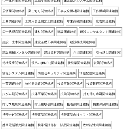
少子化対策関連銘柄
就職支援関連銘柄
尿素SCRシステム関連銘柄
居酒屋関連銘柄
巣ごもり関連銘柄
工事安全機材関連銘柄
工作機械関連銘柄
工具関連銘柄
工業用貴金属加工関連銘柄
年末商戦関連銘柄
広告関連銘柄
広告代理店関連銘柄
建材関連銘柄
建設関連銘柄
建設コンサルタント関連銘柄
建設・土木関連銘柄
建設基礎工事関連銘柄
建設機械関連銘柄
建設機械レンタル関連銘柄
建設資材関連銘柄
弁当関連銘柄
引っ越し関連銘柄
待機児童関連銘柄
後払い(BNPL)関連銘柄
後発薬関連銘柄
復興関連銘柄
情報システム関連銘柄
情報セキュリティ関連銘柄
情報配信関連銘柄
手芸関連銘柄
技術者派遣関連銘柄
投資事業関連銘柄
投資銀行関連銘柄
抗がん剤関連銘柄
抗体医薬関連銘柄
抗菌関連銘柄
持ち帰り寿司関連銘柄
排ガス規制関連銘柄
排出権取引関連銘柄
接着剤関連銘柄
損害保険関連銘柄
携帯ナビ関連銘柄
携帯電話関連銘柄
携帯電話向けソフト関連銘柄
携帯電話販売関連銘柄
携帯電話部材・部品関連銘柄
放射能対策関連銘柄