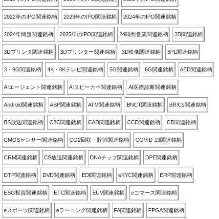
2022年のIPO関連銘柄
2023年のIPO関連銘柄
2024年のIPO関連銘柄
2024年問題関連銘柄
2025年のIPO関連銘柄
24時間営業関連銘柄
3D関連銘柄
3Dプリンタ関連銘柄
3Dプリンター関連銘柄
3D映像関連銘柄
3PL関連銘柄
3・9G関連銘柄
4K・8Kテレビ関連銘柄
5G関連銘柄
6G関連銘柄
AED関連銘柄
AIエージェント関連銘柄
AIスピーカー関連銘柄
AI医療診断関連銘柄
Android関連銘柄
ASP関連銘柄
ATM関連銘柄
BNCT関連銘柄
BRICs関連銘柄
BS放送関連銘柄
C2C関連銘柄
CAD関連銘柄
CCD関連銘柄
CD関連銘柄
CMOSセンサー関連銘柄
CO2回収・貯留関連銘柄
COVID-19関連銘柄
CRM関連銘柄
CS放送関連銘柄
DNAチップ関連銘柄
DPE関連銘柄
DTP関連銘柄
DVD関連銘柄
EDI関連銘柄
eKYC関連銘柄
ERP関連銘柄
ESG投資関連銘柄
ETC関連銘柄
EUV関連銘柄
eコマース関連銘柄
eスポーツ関連銘柄
eラーニング関連銘柄
FA関連銘柄
FPGA関連銘柄