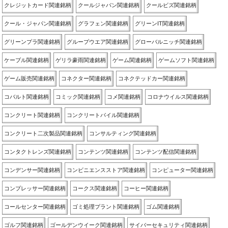
クレジットカード関連銘柄
クールジャパン関連銘柄
クールビズ関連銘柄
クール・ジャパン関連銘柄
グラフェン関連銘柄
グリーンIT関連銘柄
グリーンプラ関連銘柄
グループウエア関連銘柄
グローバルニッチ関連銘柄
ケーブル関連銘柄
ゲリラ豪雨関連銘柄
ゲーム関連銘柄
ゲームソフト関連銘柄
ゲーム販売関連銘柄
コネクター関連銘柄
コネクテッドカー関連銘柄
コバルト関連銘柄
コミック関連銘柄
コメ関連銘柄
コロナウイルス関連銘柄
コンクリート関連銘柄
コンクリートパイル関連銘柄
コンクリート二次製品関連銘柄
コンサルティング関連銘柄
コンタクトレンズ関連銘柄
コンテンツ関連銘柄
コンテンツ配信関連銘柄
コンデンサー関連銘柄
コンビニエンスストア関連銘柄
コンピューター関連銘柄
コンプレッサー関連銘柄
コークス関連銘柄
コーヒー関連銘柄
コールセンター関連銘柄
ゴミ処理プラント関連銘柄
ゴム関連銘柄
ゴルフ関連銘柄
ゴールデンウイーク関連銘柄
サイバーセキュリティ関連銘柄