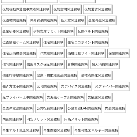
仮想移動体通信事業者関連銘柄
仮想空間関連銘柄
仮想通貨関連銘柄
仮設材関連銘柄
仲介貿易関連銘柄
任天堂関連銘柄
企業再生関連銘柄
企業研修関連銘柄
伊勢志摩サミット関連銘柄
伝動ベルト関連銘柄
位置情報ゲーム関連銘柄
住宅関連銘柄
住宅エコポイント関連銘柄
住宅設備機器関連銘柄
作業服関連銘柄
価格比較サイト関連銘柄
保険関連銘柄
信号関連銘柄
信用リスク保証関連銘柄
倉庫関連銘柄
個人消費関連銘柄
個別指導塾関連銘柄
健康・機能性食品関連銘柄
債権流動化関連銘柄
働き方改革関連銘柄
元号関連銘柄
光デバイス関連銘柄
光ファイバー関連銘柄
光ファイバー工事関連銘柄
光海底ケーブル関連銘柄
光触媒関連銘柄
全固体電池関連銘柄
公共投資関連銘柄
公衆無線LAN関連銘柄
内装関連銘柄
内食関連銘柄
円安メリット関連銘柄
円高メリット関連銘柄
再生アルミ地金関連銘柄
再生医療関連銘柄
再生可能エネルギー関連銘柄