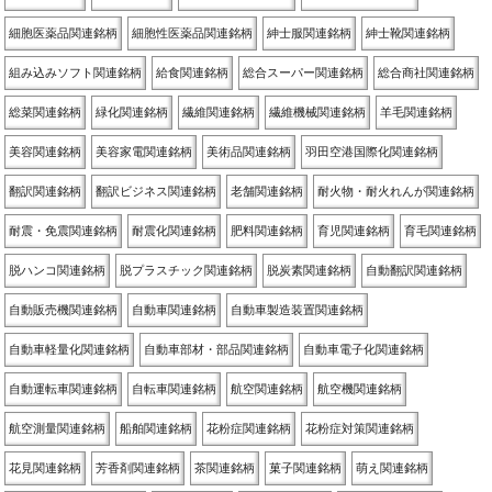
細胞医薬品関連銘柄
細胞性医薬品関連銘柄
紳士服関連銘柄
紳士靴関連銘柄
組み込みソフト関連銘柄
給食関連銘柄
総合スーパー関連銘柄
総合商社関連銘柄
総菜関連銘柄
緑化関連銘柄
繊維関連銘柄
繊維機械関連銘柄
羊毛関連銘柄
美容関連銘柄
美容家電関連銘柄
美術品関連銘柄
羽田空港国際化関連銘柄
翻訳関連銘柄
翻訳ビジネス関連銘柄
老舗関連銘柄
耐火物・耐火れんが関連銘柄
耐震・免震関連銘柄
耐震化関連銘柄
肥料関連銘柄
育児関連銘柄
育毛関連銘柄
脱ハンコ関連銘柄
脱プラスチック関連銘柄
脱炭素関連銘柄
自動翻訳関連銘柄
自動販売機関連銘柄
自動車関連銘柄
自動車製造装置関連銘柄
自動車軽量化関連銘柄
自動車部材・部品関連銘柄
自動車電子化関連銘柄
自動運転車関連銘柄
自転車関連銘柄
航空関連銘柄
航空機関連銘柄
航空測量関連銘柄
船舶関連銘柄
花粉症関連銘柄
花粉症対策関連銘柄
花見関連銘柄
芳香剤関連銘柄
茶関連銘柄
菓子関連銘柄
萌え関連銘柄