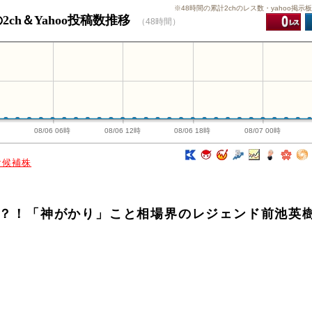
※48時間の累計2chのレス数・yahoo掲示
ch＆Yahoo投稿数推移
（48時間）
時
08/06 06時
08/06 12時
08/06 18時
08/07 00時
け候補株
株か？！「神がかり」こと相場界のレジェンド前池英