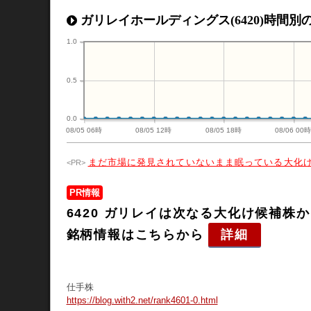
ガリレイホールディングス(6420)時間別の2
1.0
0.5
0.0
08/05 06時
08/05 12時
08/05 18時
08/06 00
まだ市場に発見されていないまま眠っている大化
PR情報
6420 ガリレイは次なる大化け候補
銘柄情報はこちらから
詳細
仕手株
https://blog.with2.net/rank4601-0.html