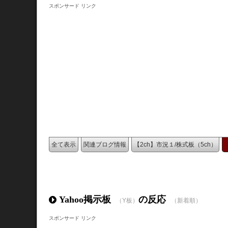
スポンサード リンク
全て表示
関連ブログ情報
【2ch】市況１/株式板（5ch）
Yahoo掲示板
の反応
（Y板）
（新着順）
スポンサード リンク