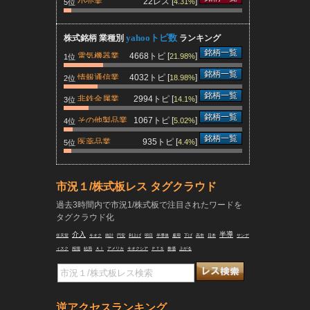
小売業
22レス [
]
4.31%
5位
yahooトピ数
株式銘柄 業種別
ランキング
銘柄一覧
電気機器業
4668トピ [
]
21.98%
1位
銘柄一覧
情報通信業
4032トピ [
]
18.98%
2位
銘柄一覧
非鉄金属業
2994トピ [
]
14.1%
3位
銘柄一覧
その他製品業
1067トピ [
]
5.02%
4位
銘柄一覧
医薬品業
935トピ [
]
4.4%
5位
市況１/株式板レス タグクラウド
過去3時間内で市況1/株式板で注目されたワードを
タグクラウド化
介入
半導
任天堂
キオク
統計
円安
利上げ
明日
半導体
雇用
下げ
高市
日本
サンデ
ィスク
相場
結局
ＡＩ
アメリカ
キオクシア
ＰＴＳ
株価
上がる
逆アクセスランキング