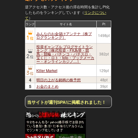
逆アクセス数・アクセス後の滞在時間を集計しPt化
したものをランキングしています（
リンクについ
て
）
ランク
サイト名
Pt
みんなのお金儲けアンテナ［株ブ
1498pt
ログランキング］
投資ギャンブル ブログサイトラン
キング［株式投資・FX為替・競
馬・競輪・パチンコ・パチスロ・
382pt
宝くじ・ロト・toto・ブックメーカ
ー・オンラインカジノ…］
Killer Market
129pt
4
明日の上がる銘柄の株予想
48pt
5
お金のまとめ
39pt
ブ
や
う合
当サイトが週刊SPA!に掲載されました！
の海
るた
し９