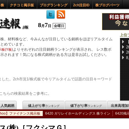
ロ株
クチコミ掲示板
ブログランキング
2ch注目ID
株ブログパーツ
8
7
月
日
金曜日
上位
惑株、材料株など、今みんなが注目している銘柄をほぼリアルタイム
まとめています。
よりそれぞれの注目銘柄ランキングが表示され、 レス数ボ
板(Y板)
表示されます！気になる株式銘柄がある方は是非お試しください。
した。2ch市況1/株式板で今リアルタイムで話題の注目キーワード
こちらの検索結果をご参考に。
m 人気銘柄
値上がり率
値下がり率
出来高増加
ランキング
ランキング
ahoo】ファイナンス掲示板
6420 ガリレイホールディングス 株ライン
6420掲
ス(株)［フクシマＧ］