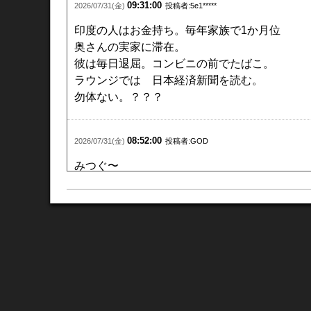
09:31:00
2026/07/31(金)
投稿者:5e1*****
印度の人はお金持ち。毎年家族で1か月位
奥さんの実家に滞在。
彼は毎日退屈。コンビニの前で
たばこ
。
ラウンジでは 日本経済新聞を読む。
勿体ない。？？？
08:52:00
2026/07/31(金)
投稿者:GOD
みつぐ〜
しまいに、
怒られる
13:01:00
2026/07/30(木)
投稿者:5e1*****
みつを君 がんば！！！