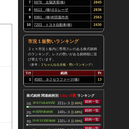
7
6976 太陽誘電(株)
2845
8
6613 (株)ＱＤレーザ
2836
9
6981 (株)村田製作所
2563
10
7203 トヨタ自動車(株)
2430
市況１板勢いランキング
２ｃｈ市況１板内に専用スレのある株式銘柄
のランキング。レスの勢いがある銘柄順に並
び替えています。
（参考：
２ちゃんねる全板・勢いランキング
）
ﾗﾝｸ
銘柄
Pt
1
4565 ネクセラファーマ(株)
13
2chレス数
株式銘柄 関連銘柄別
ランキング
銘柄一覧
JPX日経400関
221レス [
]
2.66%
1位
連銘柄
銘柄一覧
中国関連銘柄
140レス [
]
1.68%
2位
銘柄一覧
読売333関連銘
132レス [
]
1.59%
3位
柄
銘柄一覧