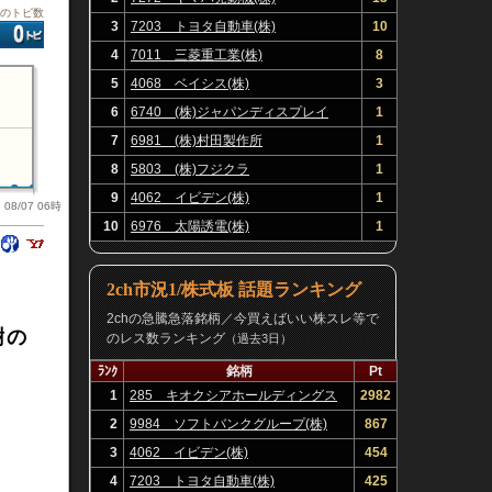
板のトピ数
3
7203 トヨタ自動車(株)
10
4
7011 三菱重工業(株)
8
5
4068 ベイシス(株)
3
6
6740 (株)ジャパンディスプレイ
1
7
6981 (株)村田製作所
1
8
5803 (株)フジクラ
1
9
4062 イビデン(株)
1
08/07 06時
10
6976 太陽誘電(株)
1
2ch市況1/株式板 話題ランキング
2chの急騰急落銘柄／今買えばいい株スレ等で
樹の
のレス数ランキング
（過去3日）
ﾗﾝｸ
銘柄
Pt
1
285 キオクシアホールディングス
2982
(株)
2
9984 ソフトバンクグループ(株)
867
3
4062 イビデン(株)
454
4
7203 トヨタ自動車(株)
425