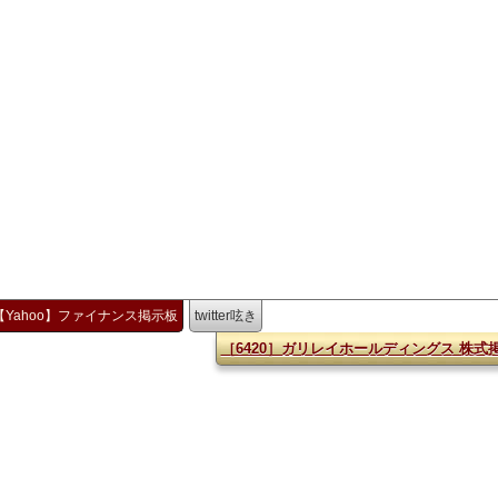
【Yahoo】ファイナンス掲示板
twitter呟き
［6420］ガリレイホールディングス 株式