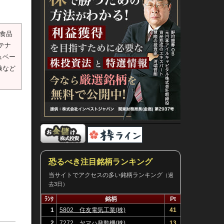
食品
テナ
ュベー
検など
恐るべき注目銘柄ランキング
当サイトでアクセスの多い銘柄ランキング
（過
去3日）
ﾗﾝｸ
銘柄
Pt
1
5802 住友電気工業(株)
41
2
7272 ヤマハ発動機(株)
13