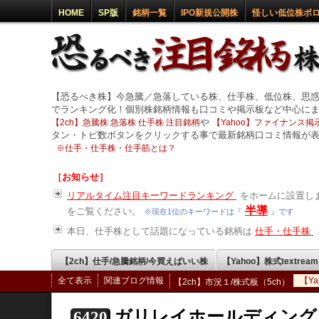
HOME
SP版
銘柄一覧
IPO新規公開株
怪しい低位株ボ
【恐るべき株】今急騰／急落している株、仕手株、低位株、思
でランキング化！個別株銘柄情報も口コミや掲示板など中心に
や
【2ch】急騰株 急落株 仕手株 注目銘柄
【Yahoo】ファイナンス掲示
タン・トピ数ボタンをクリックする事で最新銘柄口コミ情報が
※
仕手・仕手株・仕手筋とは？
［お知らせ］
リアルタイム注目キーワードランキング
をホームに設置しま
半導
をご覧ください。
※現在1位のキーワードは『
』です
本日、仕手株として話題になっている銘柄は
仕手・仕手株
【2ch】仕手/急騰銘柄/今買えばいい株
【Yahoo】株式textrea
全て表示
関連ブログ情報
【Y
【2ch】市況１/株式板（5ch）
ガリレイホールディング
6420