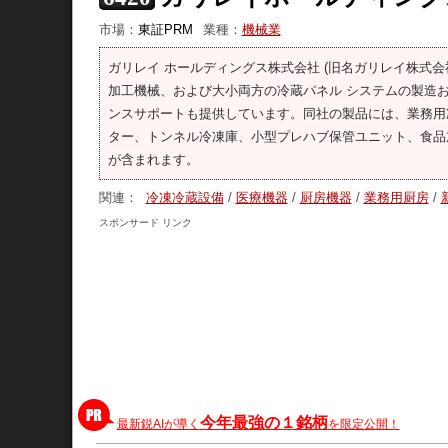
市場：
東証PRM
業種：
機械業
ガリレイ ホールディングス株式会社 (旧名ガリレイ株式
加工機械、および大小両方の冷蔵パネル システムの製造
ンスサポートも提供しています。同社の製品には、業務用
ター、トンネル冷凍庫、小型プレハブ保管ユニット、食品
が含まれます。
関連：
冷凍冷蔵設備
/
医療機器
/
厨房機器
/
業務用厨房
/
スポンサード リンク
今年最強の１銘柄
最新鋭AIが導く
を限定公開！