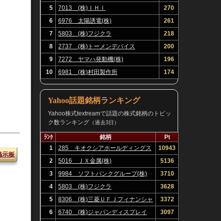
5
7013 (株)ＩＨＩ
270
6
6976 太陽誘電(株)
261
7
5803 (株)フジクラ
218
8
2737 (株)トーメンデバイス
200
9
7272 ヤマハ発動機(株)
196
10
6981 (株)村田製作所
174
Yahoo話題銘柄ランキング
Yahoo株式textreamで話題の株式銘柄のトピッ
ク数ランキング
（過去3日）
ﾗﾝｸ
銘柄
Pt
1
285 キオクシアホールディングス
10943
掲示板
(株)
2
5016 ＪＸ金属(株)
5136
3
9984 ソフトバンクグループ(株)
3710
4
5803 (株)フジクラ
3628
5
8306 (株)三菱ＵＦＪフィナンシャ
3372
ル・グループ
6
6740 (株)ジャパンディスプレイ
3097