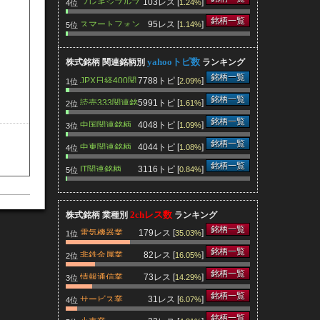
フレキシブルプ
103レス [
]
1.24%
4位
リント基板関連
銘柄一覧
スマートフォン
95レス [
]
1.14%
5位
銘柄
関連銘柄
yahooトピ数
株式銘柄 関連銘柄別
ランキング
銘柄一覧
JPX日経400関
7788トピ [
]
2.09%
1位
連銘柄
銘柄一覧
読売333関連銘
5991トピ [
]
1.61%
2位
柄
銘柄一覧
中国関連銘柄
4048トピ [
]
1.09%
3位
銘柄一覧
中東関連銘柄
4044トピ [
]
1.08%
4位
銘柄一覧
IT関連銘柄
3116トピ [
]
0.84%
5位
2chレス数
株式銘柄 業種別
ランキング
銘柄一覧
電気機器業
179レス [
]
35.03%
1位
銘柄一覧
非鉄金属業
82レス [
]
16.05%
2位
銘柄一覧
情報通信業
73レス [
]
14.29%
3位
銘柄一覧
サービス業
31レス [
]
6.07%
4位
銘柄一覧