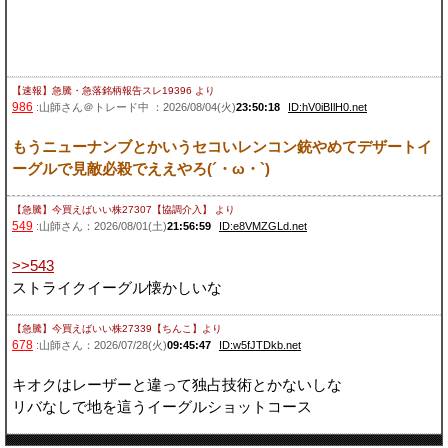
【速報】急騰・急落銘柄報告スレ19396
より
986
:山師さん＠トレード中 ：2026/08/04(火)
23:50:18
ID:hV0iBIlH0.net
もうニューナンブとかいうセコいレンコン銃やめてデザートイ
ーグルで見敵必殺でええやろ(´・ω・`)
【急騰】今買えばいい株27307【協調介入】
より
549
:山師さん：2026/08/01(土)
21:56:59
ID:e8VMZGLd.net
>>543
ストライクイーグル懐かしいな
【急騰】今買えばいい株27339【ちんこ】
より
678
:山師さん：2026/07/28(火)
09:45:47
ID:w5fJTDkb.net
キオクはレーザーと違って独占技術とかないしな
リバなしで地を這うイーグルショットコース