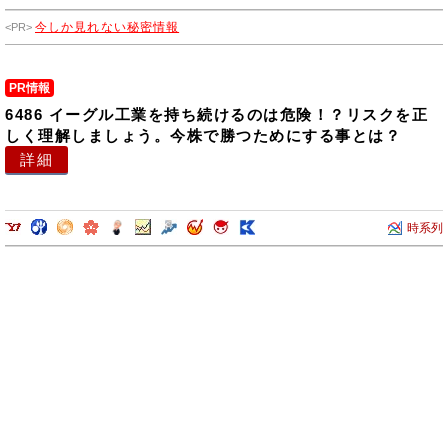
は、船尾管シール（軸シール）及び軸受の製造・販売を行っておりま
今しか見れない秘密情報
す。航空宇宙産業セグメントは、航空機やロケットエンジン用のシール
（軸シール）や圧力センサーの製造・販売を行っております。
PR情報
6486 イーグル工業を持ち続けるのは危険！？リスクを正
しく理解しましょう。今株で勝つためにする事とは？
詳細
時系列