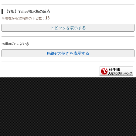
【Y板】Yahoo掲示板の反応
13
※現在から12時間のトピ数：
twitterのつぶやき