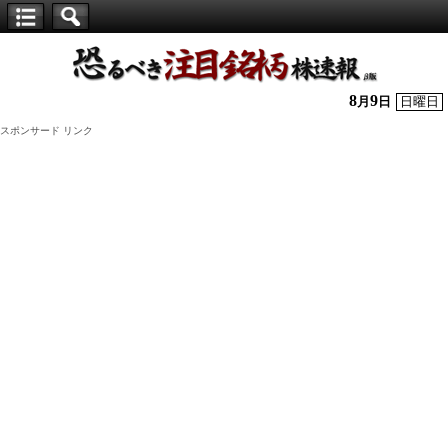
【仕
手
株】
8
9
月
日
日曜日
恐
スポンサード リンク
る
べ
き
注
目
銘
柄
株
速
報