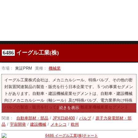
6486
イーグル工業(株)
市場：
東証PRM
業種：
機械業
イーグル工業株式会社は、メカニカルシール、特殊バルブ、その他の密
封装置関連製品の製造・販売を行う日本企業です。 5 つの事業セグメン
トがあります。自動車・建設機械産業セグメントは、自動車・建設機械
向けメカニカルシール（軸シール）及び特殊バルブ、電力業界向け特殊
バルブの製造・販売を行っております。一般産業機械産業セグメント
は、産業機械、石油精製、化学プラント業界向けにメカニカルシール
関連：
自動車部材・部品
/
JPX日経400
/
バルブ
/
原子力発電部材・部
（軸シール）の製造・販売を行っております。半導体産業セグメントで
品
/
宇宙開発
/
建設機械
/
メキシコ
/
欧州
は、半導体製造装置用の各種シール（軸シール）や電子機器・精密機器
用の精密ベローズの製造・販売を行っております。海洋産業セグメント