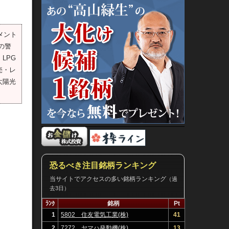
メント
の警
LPG
売・レ
太陽光
恐るべき注目銘柄ランキング
当サイトでアクセスの多い銘柄ランキング
（過
去3日）
ﾗﾝｸ
銘柄
Pt
1
5802 住友電気工業(株)
41
2
7272 ヤマハ発動機(株)
13