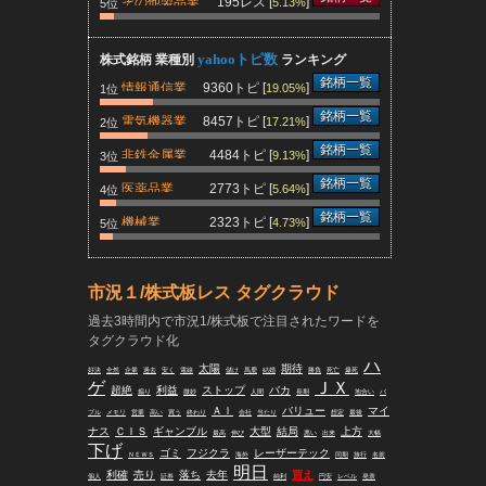
その他製品業
195レス [
]
5.13%
5位
yahooトピ数
株式銘柄 業種別
ランキング
銘柄一覧
情報通信業
9360トピ [
]
19.05%
1位
銘柄一覧
電気機器業
8457トピ [
]
17.21%
2位
銘柄一覧
非鉄金属業
4484トピ [
]
9.13%
3位
銘柄一覧
医薬品業
2773トピ [
]
5.64%
4位
銘柄一覧
機械業
2323トピ [
]
4.73%
5位
市況１/株式板レス タグクラウド
過去3時間内で市況1/株式板で注目されたワードを
タグクラウド化
ハ
太陽
期待
好決
全然
企業
過去
安く
電線
儲け
馬鹿
結婚
勝負
死亡
爆死
ゲ
ＪＸ
超絶
利益
ストップ
バカ
煽り
微妙
人間
長期
地合い
バ
ＡＩ
バリュー
マイ
ブル
メモリ
営業
高い
買う
終わり
会社
当たり
想定
最後
ナス
ＣＩＳ
ギャンブル
大型
結局
上方
最高
伸び
悪い
出来
大幅
下げ
ゴミ
フジクラ
レーザーテック
ＮＥＷＳ
海外
同期
旅行
名前
明日
利確
売り
落ち
去年
買え
個人
証券
純利
円安
レベル
発表