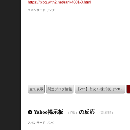
https://blog.with2.net/rank4601-0.html
スポンサード リンク
全て表示
関連ブログ情報
【2ch】市況１/株式板（5ch）
Yahoo掲示板
の反応
（Y板）
（新着順）
スポンサード リンク