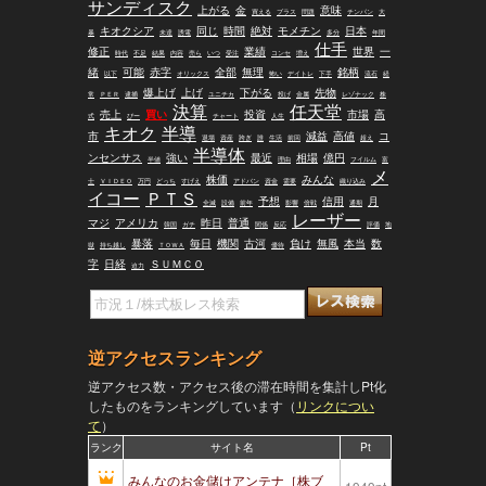
サンディスク
上がる
金
意味
買える
プラス
問題
チンパン
大
キオクシア
同じ
時間
絶対
モメチン
日本
暴
未達
誘電
多分
年間
仕手
修正
業績
世界
一
時代
不足
結果
内容
売ら
いつ
受注
コンセ
増え
緒
可能
赤字
全部
無理
銘柄
以下
オリックス
怖い
デイトレ
下手
流石
経
爆上げ
上げ
下がる
先物
常
ＰＥＲ
逮捕
ユニチカ
投げ
金属
レゾナック
株
決算
任天堂
売上
買い
投資
市場
高
式
ぴー
チャート
人生
キオク
半導
市
減益
高値
コ
退場
資産
跨ぎ
誰
生活
前回
超え
半導体
ンセンサス
強い
最近
相場
億円
半値
理由
フイルム
富
メ
株価
みんな
士
ＶＩＤＥＯ
万円
どっち
すげえ
アドバン
資金
需要
織り込み
イコー
ＰＴＳ
予想
信用
月
全滅
設備
前年
影響
倍戦
通期
レーザー
マジ
アメリカ
昨日
普通
韓国
ガチ
関係
反応
評価
地
暴落
毎日
機関
古河
負け
無風
本当
数
獄
持ち越し
ＴＯＷＡ
優待
字
日経
ＳＵＭＣＯ
迫力
逆アクセスランキング
逆アクセス数・アクセス後の滞在時間を集計しPt化
したものをランキングしています（
リンクについ
て
）
ランク
サイト名
Pt
みんなのお金儲けアンテナ［株ブ