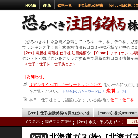
HOME
SP版
銘柄一覧
IPO新規公開株
怪しい低位株ボ
【恐るべき株】今急騰／急落している株、仕手株、低位株、思
でランキング化！個別株銘柄情報も口コミや掲示板など中心に
や
【2ch】急騰株 急落株 仕手株 注目銘柄
【Yahoo】ファイナンス掲示
タン・トピ数ボタンをクリックする事で最新銘柄口コミ情報が
※
仕手・仕手株・仕手筋とは？
［お知らせ］
リアルタイム注目キーワードランキング
をホームに設置しま
決算
をご覧ください。
※現在1位のキーワードは『
』です
本日、仕手株として話題になっている銘柄は
仕手・仕手株
【2ch】仕手/急騰銘柄/今買えばいい株
【Yahoo】株式textrea
全て表示
関連ブログ情報
【Y
【2ch】市況１/株式板（5ch）
北海道ガス(株)［北海ガ
9534