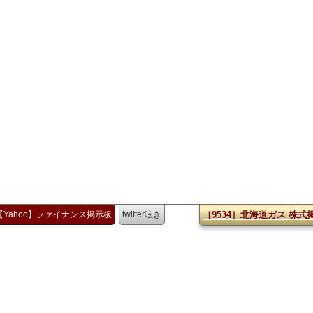
【Yahoo】ファイナンス掲示板
twitter呟き
［9534］北海道ガス 株式