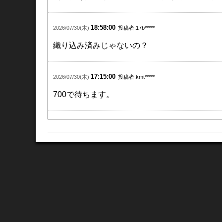
18:58:00
2026/07/30(木)
投稿者:17b*****
織り込み済みじゃないの？
17:15:00
2026/07/30(木)
投稿者:kmt*****
700で待ちます。
15:21:00
2026/07/30(木)
投稿者:86e*****
分かり切っていたことに、株価は反応するんだ
想定の範囲内かな？
09:11:00
2026/07/30(木)
投稿者:m7_*****
777円で入りました。よろしくお願いします。