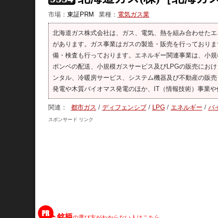
市場：
東証PRM
業種：
電気ガス業
北海道ガス株式会社は、ガス、電気、熱を組み合わせたエ
があります。ガス事業はガスの製造・販売を行っておりま
備・検査も行っております。エネルギー関連事業は、小規模
ボンベの配送、小規模ガスサービス及びLPGの販売にお
ンタル、冷暖房サービス、システム機器及び不動産の販売
発電や木質バイオマス発電のほか、IT（情報技術）事業
関連：
都市ガス
/
ディフェンシブ
/
LPG
/
エネルギー
/
バ
スポンサード リンク
銘柄
の選び方がわからない人はこちら