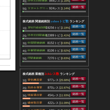
読売333関連銘
944レス [
]
1.16%
4位
柄
銘柄一覧
スマートグリッ
924レス [
]
1.14%
5位
ド関連銘柄
yahooトピ数
株式銘柄 関連銘柄別
ランキング
銘柄一覧
JPX日経400関
19256トピ [
]
2.19%
1位
連銘柄
銘柄一覧
読売333関連銘
12389トピ [
]
1.41%
2位
柄
銘柄一覧
中国関連銘柄
8152トピ [
]
0.93%
3位
銘柄一覧
中東関連銘柄
8106トピ [
]
0.92%
4位
銘柄一覧
IT関連銘柄
7270トピ [
]
0.83%
5位
2chレス数
株式銘柄 業種別
ランキング
銘柄一覧
電気機器業
977レス [
]
25.68%
1位
銘柄一覧
非鉄金属業
870レス [
]
22.87%
2位
銘柄一覧
情報通信業
454レス [
]
11.93%
3位
銘柄一覧
繊維製品業
422レス [
]
11.09%
4位
銘柄一覧