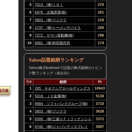
5
7013 (株)ＩＨＩ
270
6
6976 太陽誘電(株)
261
7
5803 (株)フジクラ
218
8
2737 (株)トーメンデバイス
200
9
7272 ヤマハ発動機(株)
196
10
6981 (株)村田製作所
174
Yahoo話題銘柄ランキング
Yahoo株式textreamで話題の株式銘柄のトピッ
ク数ランキング
（過去3日）
ﾗﾝｸ
銘柄
Pt
1
285 キオクシアホールディングス
10943
掲示板
(株)
2
5016 ＪＸ金属(株)
5136
3
9984 ソフトバンクグループ(株)
3710
4
5803 (株)フジクラ
3628
5
8306 (株)三菱ＵＦＪフィナンシャ
3372
ル・グループ
6
6740 (株)ジャパンディスプレイ
3097