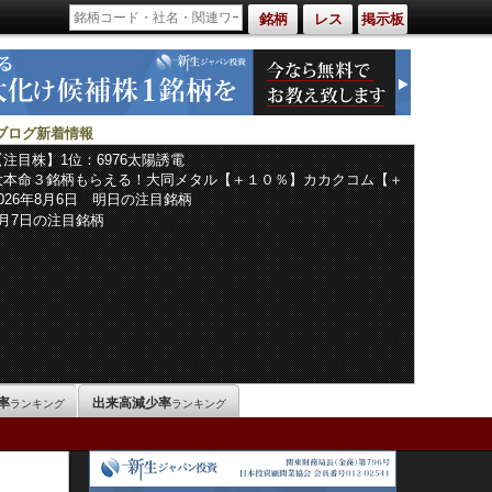
銘柄
レス
掲示板
ブログ新着情報
【注目株】1位：6976太陽誘電
大本命３銘柄もらえる！大同メタル【＋１０％】カカクコム【＋
５７％】ADホロン【＋７４％】他
2026年8月6日 明日の注目銘柄
8月7日の注目銘柄
率
出来高減少率
ランキング
ランキング