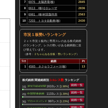
7
6976 太陽誘電(株)
2845
8
6613 (株)ＱＤレーザ
2836
9
6981 (株)村田製作所
2563
10
7203 トヨタ自動車(株)
2430
市況１板勢いランキング
２ｃｈ市況１板内に専用スレのある株式銘柄
のランキング。レスの勢いがある銘柄順に並
び替えています。
（参考：
２ちゃんねる全板・勢いランキング
）
ﾗﾝｸ
銘柄
Pt
1
4565 ネクセラファーマ(株)
13
2chレス数
株式銘柄 関連銘柄別
ランキング
銘柄一覧
JPX日経400関
1610レス [
]
1.98%
1位
連銘柄
銘柄一覧
中国関連銘柄
1133レス [
]
1.39%
2位
銘柄一覧
ブロードバンド
997レス [
]
1.23%
3位
関連銘柄
銘柄一覧