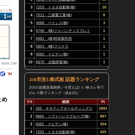
3
7203 トヨタ自動車(株)
10
板のトピ数
4
7011 三菱重工業(株)
8
5
4068 ベイシス(株)
3
6
6740 (株)ジャパンディスプレイ
1
7
6981 (株)村田製作所
1
8
5803 (株)フジクラ
1
9
4062 イビデン(株)
1
10
6976 太陽誘電(株)
1
08/06 22時
2ch市況1/株式板 話題ランキング
2chの急騰急落銘柄／今買えばいい株スレ等で
のレス数ランキング
（過去3日）
ため
ﾗﾝｸ
銘柄
Pt
1
285 キオクシアホールディングス
2982
(株)
2
9984 ソフトバンクグループ(株)
867
3
4062 イビデン(株)
454
4
7203 トヨタ自動車(株)
425