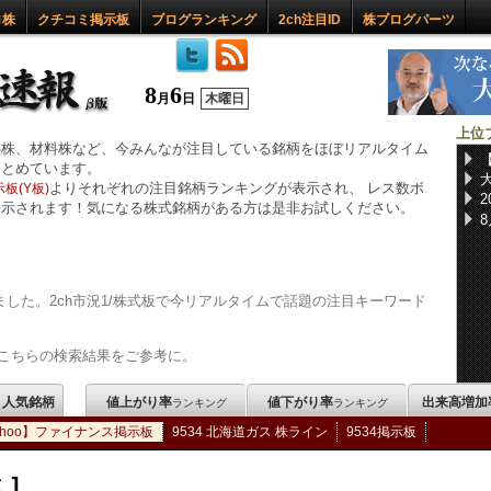
ロ株
クチコミ掲示板
ブログランキング
2ch注目ID
株ブログパーツ
8
6
月
日
木曜日
上位
惑株、材料株など、今みんなが注目している銘柄をほぼリアルタイム
まとめています。
よりそれぞれの注目銘柄ランキングが表示され、 レス数ボ
板(Y板)
表示されます！気になる株式銘柄がある方は是非お試しください。
した。2ch市況1/株式板で今リアルタイムで話題の注目キーワード
こちらの検索結果をご参考に。
m 人気銘柄
値上がり率
値下がり率
出来高増加
ランキング
ランキング
ahoo】ファイナンス掲示板
9534 北海道ガス 株ライン
9534掲示板
ス］