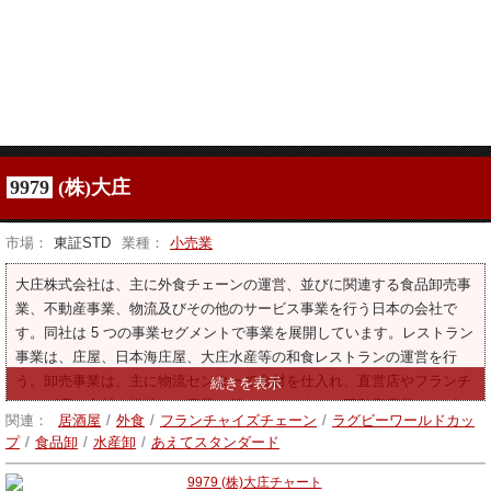
9979
(株)大庄
市場：
東証STD
業種：
小売業
大庄株式会社は、主に外食チェーンの運営、並びに関連する食品卸売事
業、不動産事業、物流及びその他のサービス事業を行う日本の会社で
す。同社は 5 つの事業セグメントで事業を展開しています。レストラン
事業は、庄屋、日本海庄屋、大庄水産等の和食レストランの運営を行
う。卸売事業は、主に物流センターで食材を仕入れ、直営店やフランチ
ャイズ店へ食材を供給する事業を行っております。不動産事業は、ビル
関連：
居酒屋
/
外食
/
フランチャイズチェーン
/
ラグビーワールドカッ
テナントの賃貸及び管理を行う。物流事業は食品、酒類、飲料の配送を
プ
/
食品卸
/
水産卸
/
あえてスタンダード
行う。飲料水の製造・販売、業務用エアコンの洗浄・メンテナンス、食
器・調理器具の販売も行っております。