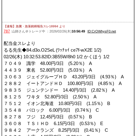
【速報】急騰・急落銘柄報告スレ18994
より
787
:山師さん＠トレード中 ：2026/02/26(木)
10:56:49
ID:CrOWhysF0.net
配当金スレより
るる先生◆84.d3o.O2SeL (ﾜｯﾁｮｲ ce7f-wX2E 1/2)
02/26(木) 10:32:53.82ID:3B55W/8h0 1/2 かくほう 1/2
７０４９ 識学 48.00円/3日 (5.20％) A
４４３９ 東名 52.80円/3日 (5.03％) A
３０６３ ジェイグループＨＤ 43.20円/3日 (4.93％) A
２８８２ イートアンドＨＤ 100.80円/3日 (4.85％) A
９８３５ ジュンテンドー 14.40円/3日 (2.82％) A
８１２５ ワキタ 52.80円/3日 (2.50％) A
７５１２ イオン北海道 10.80円/3日 (1.15％) B
３５４８ バロック 6.00円/3日 (0.74％) C
８２７８ フジ 12.45円/3日 (0.57％) B
３６０８ ＴＳＩＨＤ 6.15円/3日 (0.53％) E
９８４２ アークランズ 8.25円/3日 (0.41％) C