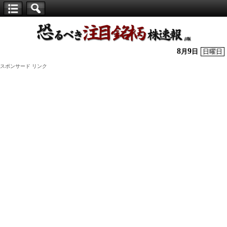
【仕
手
株】
8
9
月
日
日曜日
恐
スポンサード リンク
る
べ
き
注
目
銘
柄
株
速
報