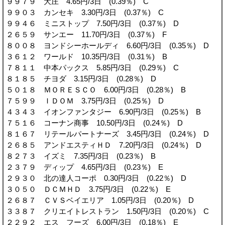
９９７９ 大庄 4.65円/3日 (0.39％) C
９９０３ カンセキ 3.30円/3日 (0.37％) C
９９４６ ミニストップ 7.50円/3日 (0.37％) D
２６５９ サンエー 11.70円/3日 (0.37％) F
８００８ ヨンドシーホールディ 6.60円/3日 (0.35％) D
３６１２ ワールド 10.35円/3日 (0.31％) B
７８１１ 中本パックス 5.85円/3日 (0.29％) C
８１８５ チヨダ 3.15円/3日 (0.28％) D
５０１８ ＭＯＲＥＳＣＯ 6.00円/3日 (0.28％) B
７５９９ ＩＤＯＭ 3.75円/3日 (0.25％) D
４３４３ イオンファンタジー 6.90円/3日 (0.25％) B
７５１６ コーナン商事 10.50円/3日 (0.24％) D
８１６７ リテールパートナーズ 3.45円/3日 (0.24％) D
２６８５ アンドエスティＨＤ 7.20円/3日 (0.24％) D
８２７３ イズミ 7.35円/3日 (0.23％) B
２３７９ ディップ 4.65円/3日 (0.23％) E
２９３０ 北の達人コーポ 0.30円/3日 (0.22％) D
３０５０ ＤＣＭＨＤ 3.75円/3日 (0.22％) E
２６８７ ＣＶＳベイエリア 1.05円/3日 (0.20％) D
３３８７ クリエイトレストラン 1.50円/3日 (0.20％) C
２２９２ エス フーズ 6.00円/3日 (0.18％) E