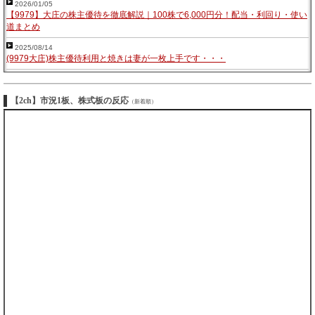
2026/01/05
【9979】大庄の株主優待を徹底解説｜100株で6,000円分！配当・利回り・使い
道まとめ
2025/08/14
(9979大庄)株主優待利用と焼きは妻が一枚上手です・・・
【2ch】市況1板、株式板の反応
（新着順）