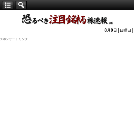
【仕
手
株】
8
9
月
日
日曜日
恐
スポンサード リンク
る
べ
き
注
目
銘
柄
株
速
報