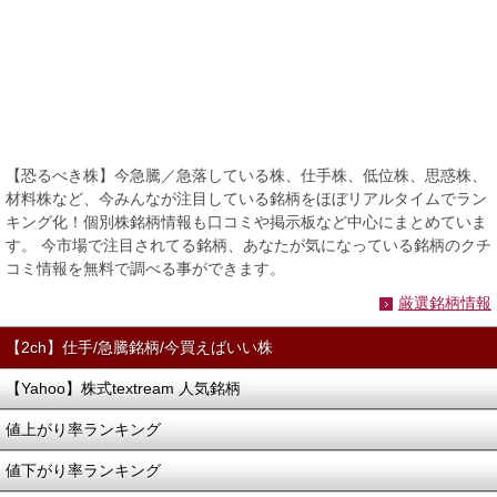
【恐るべき株】今急騰／急落している株、仕手株、低位株、思惑株、
材料株など、今みんなが注目している銘柄をほぼリアルタイムでラン
キング化！個別株銘柄情報も口コミや掲示板など中心にまとめていま
す。 今市場で注目されてる銘柄、あなたが気になっている銘柄のクチ
コミ情報を無料で調べる事ができます。
厳選銘柄情報
【2ch】仕手/急騰銘柄/今買えばいい株
【Yahoo】株式textream 人気銘柄
値上がり率ランキング
値下がり率ランキング