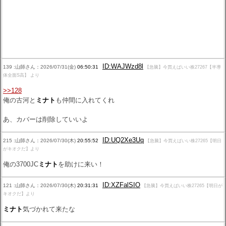
ID:WAJWzd8l
139 :山師さん：2026/07/31(金)
06:50:31
【急騰】今買えばいい株27267【半導
体全面S高】 より
>>128
俺の古河と
ミナト
も仲間に入れてくれ
あ、カバーは削除していいよ
ID:UQ2Xe3Uq
215 :山師さん：2026/07/30(木)
20:55:52
【急騰】今買えばいい株27265【明日
がキオクだ】より
俺の3700JC
ミナト
を助けに来い！
ID:XZFalSIO
121 :山師さん：2026/07/30(木)
20:31:31
【急騰】今買えばいい株27265【明日が
キオクだ】より
ミナト
気づかれて来たな