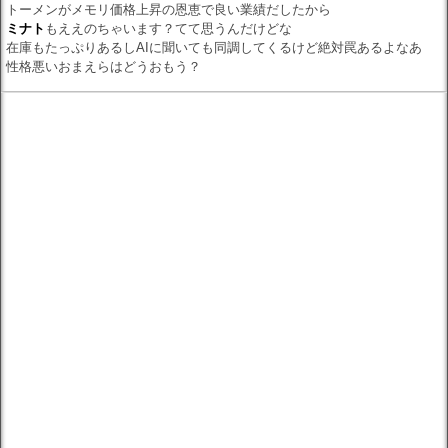
トーメンがメモリ価格上昇の恩恵で良い業績だしたから
ミナト
もええのちゃいます？てて思うんだけどな
在庫もたっぷりあるしAIに聞いても同調してくるけど絶対罠あるよなあ
性格悪いおまえらはどうおもう？