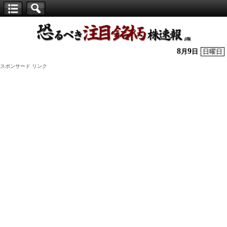
【仕
手
株】
8
9
月
日
日曜日
恐
スポンサード リンク
る
べ
き
注
目
銘
柄
株
速
報