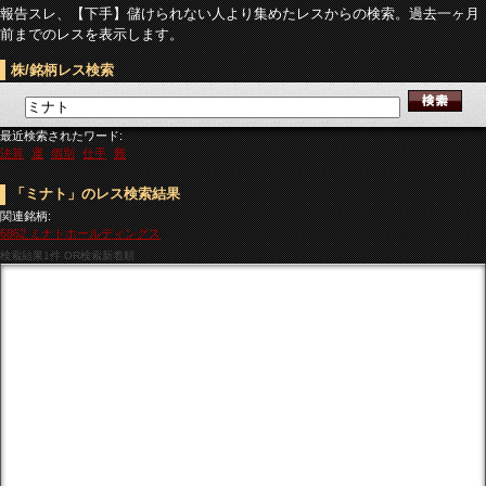
報告スレ、【下手】儲けられない人より集めたレスからの検索。過去一ヶ月
前までのレスを表示します。
株/銘柄レス検索
最近検索されたワード:
決算
運
個別
仕手
難
「ミナト」のレス検索結果
関連銘柄:
6862 ミナトホールディングス
検索結果
1件 OR検索新着順