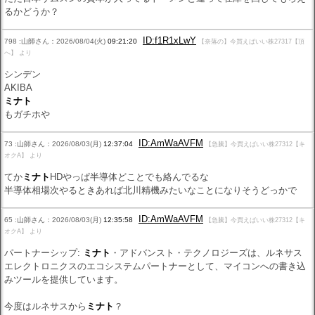
るかどうか？
ID:f1R1xLwY
798 :山師さん：2026/08/04(火)
09:21:20
【奈落の】今買えばいい株27317【頂
へ】 より
シンデン
AKIBA
ミナト
もガチホや
ID:AmWaAVFM
73 :山師さん：2026/08/03(月)
12:37:04
【急騰】今買えばいい株27312【キ
オクA】 より
てか
ミナト
HDやっぱ半導体どことでも絡んでるな
半導体相場次やるときあれば北川精機みたいなことになりそうどっかで
ID:AmWaAVFM
65 :山師さん：2026/08/03(月)
12:35:58
【急騰】今買えばいい株27312【キ
オクA】 より
パートナーシップ:
ミナト
・アドバンスト・テクノロジーズは、ルネサス
エレクトロニクスのエコシステムパートナーとして、マイコンへの書き込
みツールを提供しています。
今度はルネサスから
ミナト
？