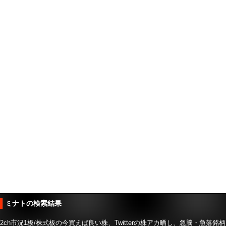
ミナトの検索結果
2ch市況1板/株式板の今買えば良い株、Twitterの株アカ晒し、急騰・急落銘柄