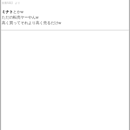
全面S高】 より
ミナト
とかw
ただの転売ヤーやんw
高く買ってそれより高く売るだけw