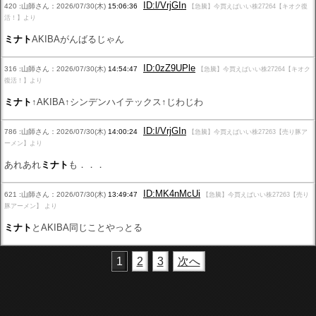
ID:l/VrjGIn
420 :山師さん：2026/07/30(木)
15:06:36
【急騰】今買えばいい株27264【キオク復
活！】より
ミナト
AKIBAがんばるじゃん
ID:0zZ9UPle
316 :山師さん：2026/07/30(木)
14:54:47
【急騰】今買えばいい株27264【キオク
復活！】より
ミナト
↑AKIBA↑シンデンハイテックス↑じわじわ
ID:l/VrjGIn
786 :山師さん：2026/07/30(木)
14:00:24
【急騰】今買えばいい株27263【売り豚ア
ーメン】より
あれあれ
ミナト
も．．．
ID:MK4nMcUi
621 :山師さん：2026/07/30(木)
13:49:47
【急騰】今買えばいい株27263【売り
豚アーメン】 より
ミナト
とAKIBA同じことやっとる
1
2
3
次へ