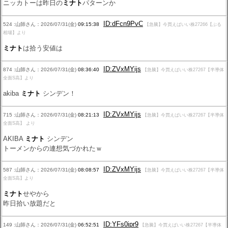
ニッカトーは昨日の
ミナト
パターンか
ID:dFcn9PvC
524 :山師さん：2026/07/31(金)
09:15:38
【急騰】今買えばいい株27266【ぶる
相場】より
ミナト
は拾う安値は
ID:ZVxMYijs
874 :山師さん：2026/07/31(金)
08:36:40
【急騰】今買えばいい株27267【半導体
全面S高】より
akiba
ミナト
シンデン！
ID:ZVxMYijs
715 :山師さん：2026/07/31(金)
08:21:13
【急騰】今買えばいい株27267【半導体
全面S高】 より
AKIBA
ミナト
シンデン
トーメンからの連想気づかれたｗ
ID:ZVxMYijs
587 :山師さん：2026/07/31(金)
08:08:57
【急騰】今買えばいい株27267【半導体
全面S高】より
ミナト
せやから
昨日拾い放題だと
ID:YFs0ipr9
149 :山師さん：2026/07/31(金)
06:52:51
【急騰】今買えばいい株27267【半導体