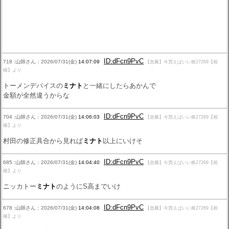
ID:dFcn9PvC
718 :山師さん：2026/07/31(金)
14:07:09
【急騰】今買えばいい株27269【相
楊】より
トーメンデバイスの
ミナト
と一緒にしたらあかんで
金額が全然違うからな
ID:dFcn9PvC
704 :山師さん：2026/07/31(金)
14:06:03
【急騰】今買えばいい株27269【相
楊】より
村田の修正具合から見れば
ミナト
以上にいけそ
ID:dFcn9PvC
685 :山師さん：2026/07/31(金)
14:04:40
【急騰】今買えばいい株27269【相
楊】より
ニッカトー
ミナト
のようにS高までいけ
ID:dFcn9PvC
678 :山師さん：2026/07/31(金)
14:04:08
【急騰】今買えばいい株27269【相
楊】より