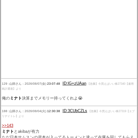
ID:lG+zUAan
129 :山師さん：2026/08/07(金)
23:07:48
【急騰】今買えばいい株27340【雇用
統計通過】より
俺の
ミナト
決算までメモリー持ってくれよ😭
ID:3CUbCZLs
188 :山師さん：2026/08/04(火)
12:30:38
【急騰】今買えばいい株27319【エブ
リデイトレ】より
>>143
ミナト
とakibaが有力
ただ日本サムスンの資本が入ってるトーメンと違って在庫を回してもらえ