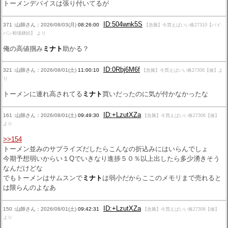
トーメンデバイスは張り付いてるが
ID:504wnk5S
371 :山師さん：2026/08/03(月)
08:26:00
【急騰】今買えばいい株27310【パイ
パン相場継続】 より
俺の高値掴み
ミナト
助かる？
ID:0Rbj6M6f
321 :山師さん：2026/08/01(土)
11:00:10
【急騰】今買えばいい株27306【修】よ
り
トーメンに連れ高されてる
ミナト
買いだったのに気が付かなかったな
ID:+LzutXZa
161 :山師さん：2026/08/01(土)
09:49:30
【急騰】今買えばいい株27306【修】
より
>>154
トーメン並みのサプライズだしたらこんなの折込みにはいらんでしょ
今期予想弱いからい１Qでいきなり進捗５０％以上出したら多少湧きそう
なんだけどな
でもトーメンはサムスンで
ミナト
は弱小だからここのメモリまで売れると
は限らんのよなあ
ID:+LzutXZa
150 :山師さん：2026/08/01(土)
09:42:31
【急騰】今買えばいい株27306【修】
より