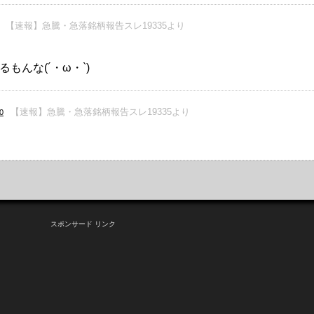
【速報】急騰・急落銘柄報告スレ19335より
んな(´・ω・`)
【速報】急騰・急落銘柄報告スレ19335より
0
スポンサード リンク