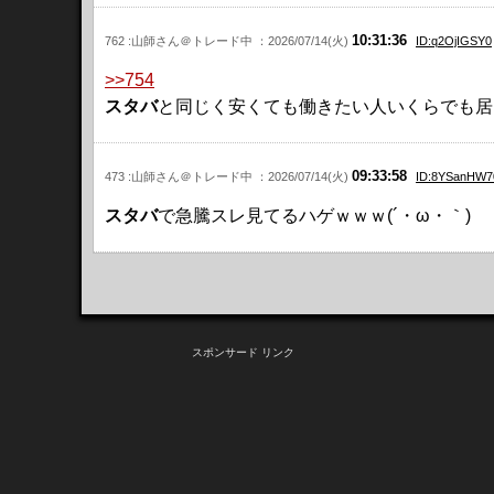
10:31:36
762 :山師さん＠トレード中 ：2026/07/14(火)
ID:q2OjIGSY0
>>754
スタバ
と同じく安くても働きたい人いくらでも居るも
09:33:58
473 :山師さん＠トレード中 ：2026/07/14(火)
ID:8YSanHW7
スタバ
で急騰スレ見てるハゲｗｗｗ(´・ω・｀)
スポンサード リンク