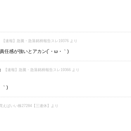
【速報】急騰・急落銘柄報告スレ19376 より
責任感が強いとアカン(´・ω・｀)
【速報】急騰・急落銘柄報告スレ19366 より
M
｀)
買えばいい株27284【三連休】より