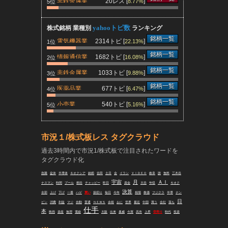
非鉄金属業
20レス [
]
8.77%
5位
yahooトピ数
株式銘柄 業種別
ランキング
銘柄一覧
電気機器業
2314トピ [
]
22.13%
1位
銘柄一覧
情報通信業
1682トピ [
]
16.08%
2位
銘柄一覧
非鉄金属業
1033トピ [
]
9.88%
3位
銘柄一覧
医薬品業
677トピ [
]
6.47%
4位
銘柄一覧
小売業
540トピ [
]
5.16%
5位
市況１/株式板レス タグクラウド
過去3時間内で市況1/株式板で注目されたワードを
タグクラウド化
急騰
盆休
半導体
キオクシア
銘柄
佐田
土日
金
イラン
ＶＩＤＥＯ
岐阜
誰
無料
三木谷
宇宙
月
ＡＩ
ナスマン
時間
プール
桐谷
チャッピー
昨日
資金
大谷
年収
キオク
決算
全部
上げ
下げ
一番
ハゲ
買い
損切り
毎日
今年
相場
株価
フジクラ
半導
ナン
日
ピン
消費
利益
マジ
自動
普通
ＮＥＷＳ
余裕
おに
世界
最近
中国
買う
会社
落ち
仕手
本
映画
資産
無理
電線
大阪
出来
暴威
今買
高市
上昇
空売り
時代
投資