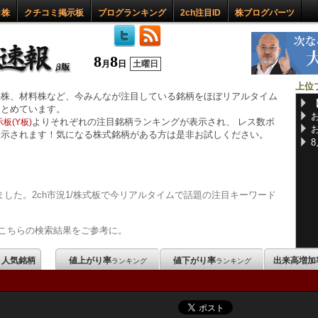
ロ株
クチコミ掲示板
ブログランキング
2ch注目ID
株ブログパーツ
8
8
月
日
土曜日
上位
惑株、材料株など、今みんなが注目している銘柄をほぼリアルタイム
まとめています。
よりそれぞれの注目銘柄ランキングが表示され、 レス数ボ
板(Y板)
表示されます！気になる株式銘柄がある方は是非お試しください。
した。2ch市況1/株式板で今リアルタイムで話題の注目キーワード
こちらの検索結果をご参考に。
m 人気銘柄
値上がり率
値下がり率
出来高増加
ランキング
ランキング