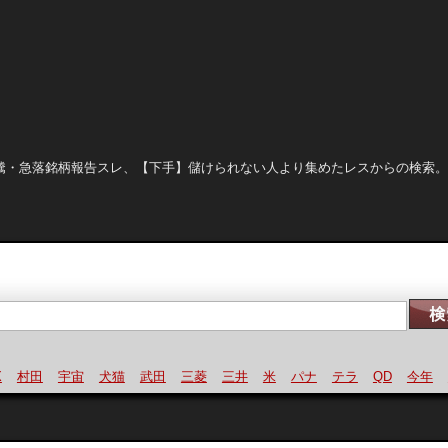
晒し、急騰・急落銘柄報告スレ、【下手】儲けられない人より集めたレスからの検索
村田
宇宙
犬猫
武田
三菱
三井
米
パナ
テラ
QD
今年
為