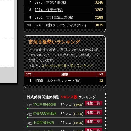
7
6976 太陽誘電(株)
3246
8
7974 任天堂(株)
3202
9
5801 古河電気工業(株)
3168
10
6740 (株)ジャパンディスプレイ
3035
市況１板勢いランキング
２ｃｈ市況１板内に専用スレのある株式銘柄
のランキング。レスの勢いがある銘柄順に並
び替えています。
（参考：
２ちゃんねる全板・勢いランキング
）
ﾗﾝｸ
銘柄
Pt
1
4565 ネクセラファーマ(株)
13
2chレス数
株式銘柄 関連銘柄別
ランキング
銘柄一覧
JPX日経400関
70レス [
]
1.98%
1位
連銘柄
銘柄一覧
読売333関連銘
39レス [
]
1.11%
2位
柄
銘柄一覧
中国関連銘柄
37レス [
]
1.05%
3位
銘柄一覧