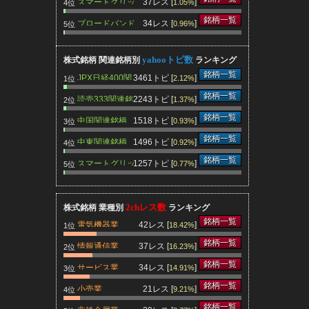
スマートグリッ
37レス [
]
1.05%
4位
ド関連銘柄
銘柄一覧
ブロードバンド
34レス [
]
0.96%
5位
関連銘柄
yahooトピ数
株式銘柄 関連銘柄別
ランキング
銘柄一覧
JPX日経400関
3461トピ [
]
2.12%
1位
連銘柄
銘柄一覧
読売333関連銘
2243トピ [
]
1.37%
2位
柄
銘柄一覧
中国関連銘柄
1518トピ [
]
0.93%
3位
銘柄一覧
中東関連銘柄
1496トピ [
]
0.92%
4位
銘柄一覧
スマートグリッ
1257トピ [
]
0.77%
5位
ド関連銘柄
2chレス数
株式銘柄 業種別
ランキング
銘柄一覧
電気機器業
42レス [
]
18.42%
1位
銘柄一覧
情報通信業
37レス [
]
16.23%
2位
銘柄一覧
サービス業
34レス [
]
14.91%
3位
銘柄一覧
小売業
21レス [
]
9.21%
4位
銘柄一覧