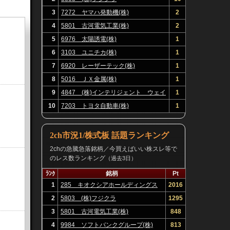
3
7272 ヤマハ発動機(株)
2
4
5801 古河電気工業(株)
2
5
6976 太陽誘電(株)
1
6
3103 ユニチカ(株)
1
7
6920 レーザーテック(株)
1
8
5016 ＪＸ金属(株)
1
9
4847 (株)インテリジェント ウェイ
1
ブ
10
7203 トヨタ自動車(株)
1
2ch市況1/株式板 話題ランキング
2chの急騰急落銘柄／今買えばいい株スレ等で
のレス数ランキング
（過去3日）
ﾗﾝｸ
銘柄
Pt
1
285 キオクシアホールディングス
2016
(株)
2
5803 (株)フジクラ
1295
3
5801 古河電気工業(株)
848
4
9984 ソフトバンクグループ(株)
813