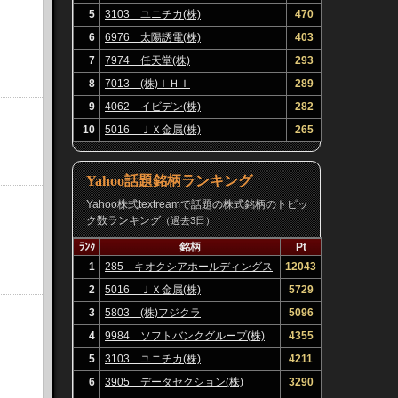
5
3103 ユニチカ(株)
470
6
6976 太陽誘電(株)
403
7
7974 任天堂(株)
293
8
7013 (株)ＩＨＩ
289
9
4062 イビデン(株)
282
10
5016 ＪＸ金属(株)
265
Yahoo話題銘柄ランキング
Yahoo株式textreamで話題の株式銘柄のトピッ
ク数ランキング
（過去3日）
ﾗﾝｸ
銘柄
Pt
1
285 キオクシアホールディングス
12043
(株)
2
5016 ＪＸ金属(株)
5729
3
5803 (株)フジクラ
5096
4
9984 ソフトバンクグループ(株)
4355
5
3103 ユニチカ(株)
4211
6
3905 データセクション(株)
3290