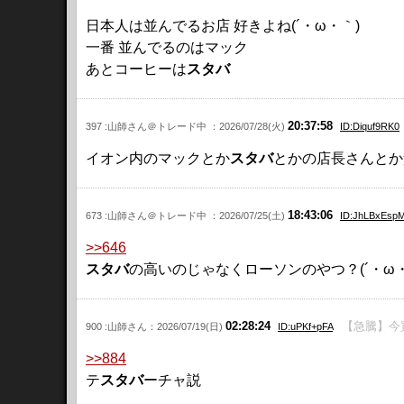
日本人は並んでるお店 好きよね(´・ω・｀)
一番 並んでるのはマック
あとコーヒーは
スタバ
20:37:58
397 :山師さん＠トレード中 ：2026/07/28(火)
ID:Diquf9RK0
イオン内のマックとか
スタバ
とかの店長さんとか
18:43:06
673 :山師さん＠トレード中 ：2026/07/25(土)
ID:JhLBxEsp
>>646
スタバ
の高いのじゃなくローソンのやつ？(´・ω・
02:28:24
【急騰】今
900 :山師さん：2026/07/19(日)
ID:uPKf+pFA
>>884
テ
スタバ
ーチャ説