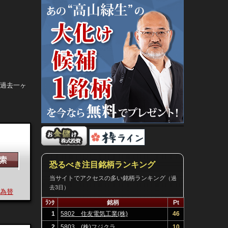
。過去一ヶ
恐るべき注目銘柄ランキング
当サイトでアクセスの多い銘柄ランキング
（過
去3日）
替
決算
ﾗﾝｸ
銘柄
Pt
1
5802 住友電気工業(株)
46
2
5803 (株)フジクラ
10