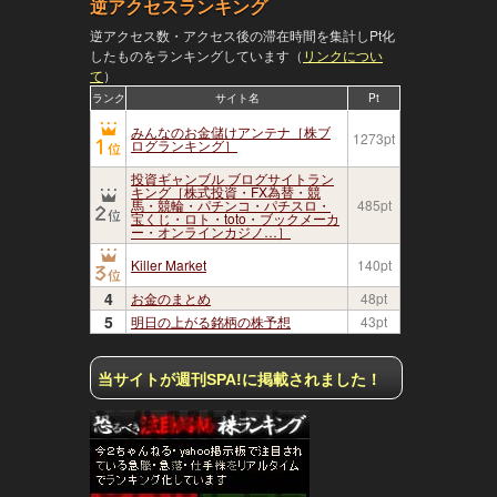
逆アクセスランキング
逆アクセス数・アクセス後の滞在時間を集計しPt化
したものをランキングしています（
リンクについ
て
）
ランク
サイト名
Pt
みんなのお金儲けアンテナ［株ブ
1273pt
ログランキング］
投資ギャンブル ブログサイトラン
キング［株式投資・FX為替・競
馬・競輪・パチンコ・パチスロ・
485pt
宝くじ・ロト・toto・ブックメーカ
ー・オンラインカジノ…］
Killer Market
140pt
4
お金のまとめ
48pt
5
明日の上がる銘柄の株予想
43pt
当サイトが週刊SPA!に掲載されました！