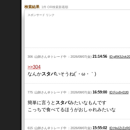
検索結果
1件 OR検索新着順
スポンサード リンク
21:14:56
306 :山師さん＠トレード中 ：2026/08/07(金)
ID:gRKSJvk2
>>304
なんか
スタバ
いそうね(´・ω・｀)
16:59:00
775 :山師さん＠トレード中 ：2026/08/07(金)
ID:Fcv8+01f0
簡単に言うと
スタバ
みたいなもんです
こっちで食べてるほうがおしゃれみたいな
15:55:02
615 :山師さん＠トレード中 ：2026/08/07(金)
ID:HqJZrZzR