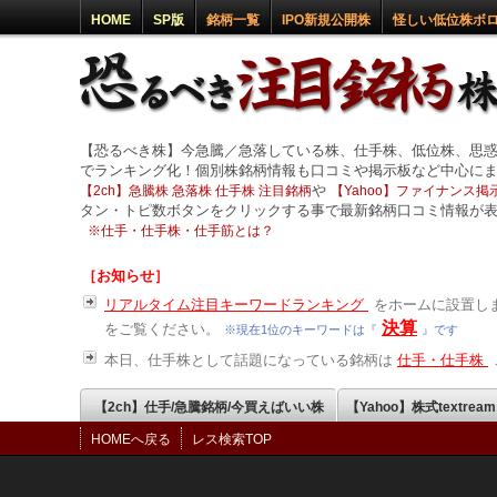
HOME
SP版
銘柄一覧
IPO新規公開株
怪しい低位株ボ
【恐るべき株】今急騰／急落している株、仕手株、低位株、思
でランキング化！個別株銘柄情報も口コミや掲示板など中心に
や
【2ch】急騰株 急落株 仕手株 注目銘柄
【Yahoo】ファイナンス掲示
タン・トピ数ボタンをクリックする事で最新銘柄口コミ情報が
※
仕手・仕手株・仕手筋とは？
［お知らせ］
リアルタイム注目キーワードランキング
をホームに設置しま
決算
をご覧ください。
※現在1位のキーワードは『
』です
本日、仕手株として話題になっている銘柄は
仕手・仕手株
【2ch】仕手/急騰銘柄/今買えばいい株
【Yahoo】株式textrea
HOMEへ戻る
レス検索TOP