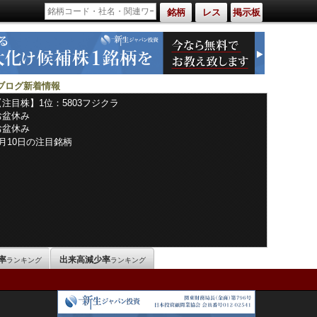
銘柄
レス
掲示板
ブログ新着情報
【注目株】1位：5803フジクラ
お盆休み
お盆休み
8月10日の注目銘柄
率
出来高減少率
ランキング
ランキング