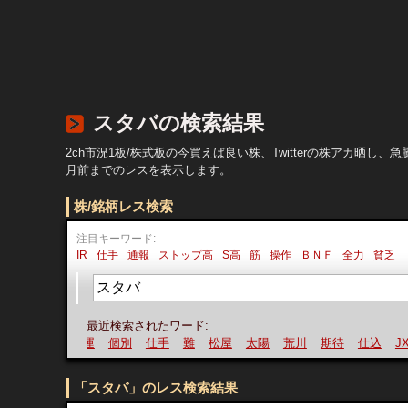
スタバの検索結果
2ch市況1板/株式板の今買えば良い株、Twitterの株アカ
月前までのレスを表示します。
株/銘柄レス検索
注目キーワード:
IR
仕手
通報
ストップ高
S高
筋
操作
ＢＮＦ
全力
貧乏
最近検索されたワード:
運
個別
仕手
難
松屋
太陽
荒川
期待
仕込
JX
「スタバ」のレス検索結果