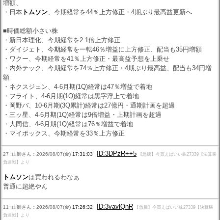
増額、
・日本
トムソン
、今期経常を44％上方修正・4期ぶり最高益更新へ
■時価総額小さい株
・新日本理化、今期経常を2.1倍上方修正
・ダイジェト、今期経常を一転46％増益に上方修正、配当も35円増額
・ワクー、今期経常を41％上方修正・最高益予想を上乗せ
・内外テック、今期経常を74％上方修正・4期ぶり最高益、配当も34円増
額
・ネクスジェン、4-6月期(1Q)経常は47％増益で着地
・フライト、4-6月期(1Q)経常は黒字浮上で着地
・岡野バ、10-6月期(3Q累計)経常は27億円・通期計画を超過
・三ッ星、4-6月期(1Q)経常は9倍増益・上期計画を超過
・大同信、4-6月期(1Q)経常は76％増益で着地
・マイポックス、今期経常を33％上方修正
ID:3DPzR++5
27 :山師さん：2026/08/07(金)
17:31:03
【急騰】今買えばいい株27339【決算勝
負連戦】より
トムソン
は買われるわなぁ
普通に超絶やん
ID:3vavlQnR
11 :山師さん：2026/08/07(金)
17:26:32
【急騰】今買えばいい株27339【決算勝
負連戦】より