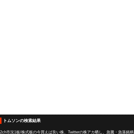
トムソンの検索結果
2ch市況1板/株式板の今買えば良い株、Twitterの株アカ晒し、急騰・急落銘柄