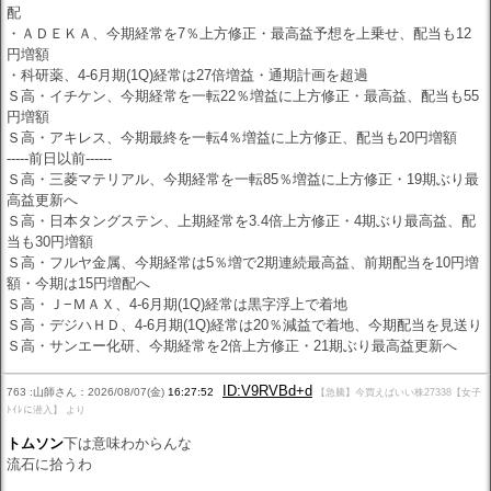
配
・ＡＤＥＫＡ、今期経常を7％上方修正・最高益予想を上乗せ、配当も12
円増額
・科研薬、4-6月期(1Q)経常は27倍増益・通期計画を超過
Ｓ高・イチケン、今期経常を一転22％増益に上方修正・最高益、配当も55
円増額
Ｓ高・アキレス、今期最終を一転4％増益に上方修正、配当も20円増額
-----前日以前------
Ｓ高・三菱マテリアル、今期経常を一転85％増益に上方修正・19期ぶり最
高益更新へ
Ｓ高・日本タングステン、上期経常を3.4倍上方修正・4期ぶり最高益、配
当も30円増額
Ｓ高・フルヤ金属、今期経常は5％増で2期連続最高益、前期配当を10円増
額・今期は15円増配へ
Ｓ高・Ｊ−ＭＡＸ、4-6月期(1Q)経常は黒字浮上で着地
Ｓ高・デジハＨＤ、4-6月期(1Q)経常は20％減益で着地、今期配当を見送り
Ｓ高・サンエー化研、今期経常を2倍上方修正・21期ぶり最高益更新へ
ID:V9RVBd+d
763 :山師さん：2026/08/07(金)
16:27:52
【急騰】今買えばいい株27338【女子
ﾄｲﾚに潜入】 より
トムソン
下は意味わからんな
流石に拾うわ