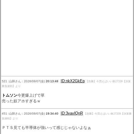
ID:nkX2GkEp
521 :山師さん：2026/08/07(金)
20:13:48
【急騰】今買えばいい株27339【決算
勝負連戦】より
トムソン
今更爆上げで草
売った奴アホすぎるｗ
ID:3vavlQnR
451 :山師さん：2026/08/07(金)
19:34:40
【急騰】今買えばいい株27339【決算勝
負連戦】より
ＰＴＳ見ても半導体が強いって感じじゃないよなぁ