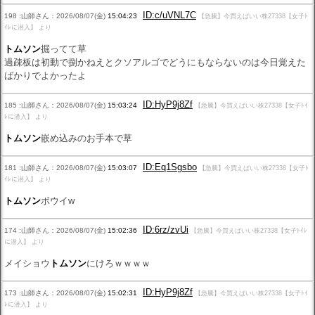
ID:c/uVNL7C
198 :山師さん：2026/08/07(金)
15:04:23
【急騰】今買えばいい株27338【女子ﾄ
ｲﾚに潜入】 より
トムソン
掘ってて草
過疎板は初動で捌かねえとクソアルゴでどうにもならないのは今日覚えた
ばかりでよかったよ
ID:HyP9j8Zf
185 :山師さん：2026/08/07(金)
15:03:24
【急騰】今買えばいい株27338【女子ﾄｲ
ﾚに潜入】 より
トムソン
嵌め込みのお手本で草
ID:Eq1Sgsbo
181 :山師さん：2026/08/07(金)
15:03:07
【急騰】今買えばいい株27338【女子ﾄ
ｲﾚに潜入】 より
トムソン
ボウイw
ID:6rz/zvUi
174 :山師さん：2026/08/07(金)
15:02:36
【急騰】今買えばいい株27338【女子ﾄｲﾚ
に潜入】 より
メイショウ
トムソン
にけろｗｗｗｗ
ID:HyP9j8Zf
173 :山師さん：2026/08/07(金)
15:02:31
【急騰】今買えばいい株27338【女子ﾄｲ
ﾚに潜入】 より