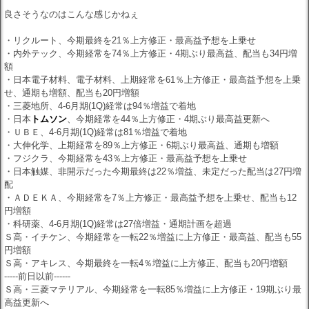
良さそうなのはこんな感じかねぇ
・リクルート、今期最終を21％上方修正・最高益予想を上乗せ
・内外テック、今期経常を74％上方修正・4期ぶり最高益、配当も34円増
額
・日本電子材料、電子材料、上期経常を61％上方修正・最高益予想を上乗
せ、通期も増額、配当も20円増額
・三菱地所、4-6月期(1Q)経常は94％増益で着地
・日本
トムソン
、今期経常を44％上方修正・4期ぶり最高益更新へ
・ＵＢＥ、4-6月期(1Q)経常は81％増益で着地
・大伸化学、上期経常を89％上方修正・6期ぶり最高益、通期も増額
・フジクラ、今期経常を43％上方修正・最高益予想を上乗せ
・日本触媒、非開示だった今期最終は22％増益、未定だった配当は27円増
配
・ＡＤＥＫＡ、今期経常を7％上方修正・最高益予想を上乗せ、配当も12
円増額
・科研薬、4-6月期(1Q)経常は27倍増益・通期計画を超過
Ｓ高・イチケン、今期経常を一転22％増益に上方修正・最高益、配当も55
円増額
Ｓ高・アキレス、今期最終を一転4％増益に上方修正、配当も20円増額
-----前日以前------
Ｓ高・三菱マテリアル、今期経常を一転85％増益に上方修正・19期ぶり最
高益更新へ