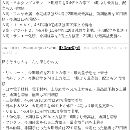
Ｓ高・日本タングステン、上期経常を3.4倍上方修正・4期ぶり最高益、配
当も30円増額
Ｓ高・フルヤ金属、今期経常は5％増で2期連続最高益、前期配当を10円増
額・今期は15円増配へ
Ｓ高・Ｊ−ＭＡＸ、4-6月期(1Q)経常は黒字浮上で着地
Ｓ高・デジハＨＤ、4-6月期(1Q)経常は20％減益で着地、今期配当を見送り
Ｓ高・サンエー化研、今期経常を2倍上方修正・21期ぶり最高益更新へ
ID:3vavlQnR
996 :山師さん：2026/08/07(金)
17:26:08
【急騰】今買えばいい株27338【女子ﾄｲ
ﾚに潜入】 より
良さそうなのはこんな感じかねぇ
・リクルート、今期最終を21％上方修正・最高益予想を上乗せ
・内外テック、今期経常を74％上方修正・4期ぶり最高益、配当も34円増
額
・日本電子材料、電子材料、上期経常を61％上方修正・最高益予想を上乗
せ、通期も増額、配当も20円増額
・三菱地所、4-6月期(1Q)経常は94％増益で着地
・日本
トムソン
、今期経常を44％上方修正・4期ぶり最高益更新へ
・ＵＢＥ、4-6月期(1Q)経常は81％増益で着地
・大伸化学、上期経常を89％上方修正・6期ぶり最高益、通期も増額
・フジクラ、今期経常を43％上方修正・最高益予想を上乗せ
・日本触媒、非開示だった今期最終は22％増益、未定だった配当は27円増