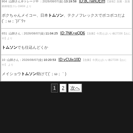
ID:dCTwnOErH
904 :山師さん＠トレード中 ：2026/08/07(金)
13:19:58
【速報】急騰・急落
銘柄報告スレ19404 より
ボクちゃんメイコー、日本
トムソン
、テクノフレックスでボコボコだよ
(´；ω；`)ﾌﾞﾜｯ
ID:7NK+eQD6
651 :山師さん：2026/08/07(金)
11:04:25
【急騰】今買えばいい株27336【おに
や】より
トムソン
でも仕込んどくか
ID:vCUix10D
10 :山師さん：2026/08/07(金)
10:20:53
【急騰】今買えばいい株27336【おに
や】 より
メイショウ
トムソン
助けて(´；ω；｀)
1
2
次へ