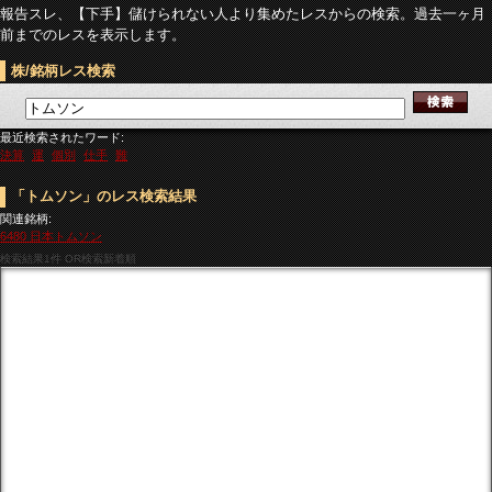
報告スレ、【下手】儲けられない人より集めたレスからの検索。過去一ヶ月
前までのレスを表示します。
株/銘柄レス検索
最近検索されたワード:
決算
運
個別
仕手
難
「トムソン」のレス検索結果
関連銘柄:
6480 日本トムソン
検索結果
1件 OR検索新着順