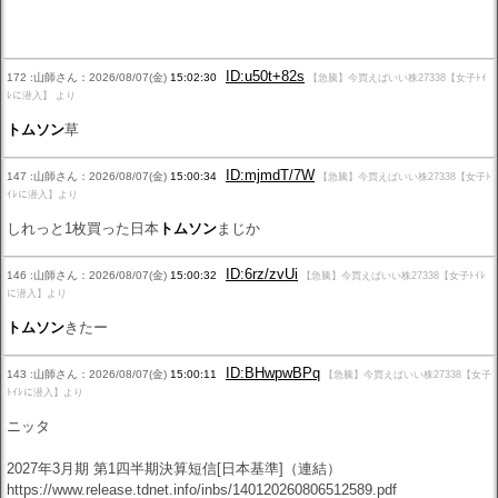
ID:u50t+82s
172 :山師さん：2026/08/07(金)
15:02:30
【急騰】今買えばいい株27338【女子ﾄｲ
ﾚに潜入】 より
トムソン
草
ID:mjmdT/7W
147 :山師さん：2026/08/07(金)
15:00:34
【急騰】今買えばいい株27338【女子ﾄ
ｲﾚに潜入】より
しれっと1枚買った日本
トムソン
まじか
ID:6rz/zvUi
146 :山師さん：2026/08/07(金)
15:00:32
【急騰】今買えばいい株27338【女子ﾄｲﾚ
に潜入】より
トムソン
きたー
ID:BHwpwBPq
143 :山師さん：2026/08/07(金)
15:00:11
【急騰】今買えばいい株27338【女子
ﾄｲﾚに潜入】より
ニッタ
2027年3月期 第1四半期決算短信[日本基準]（連結）
https://www.release.tdnet.info/inbs/140120260806512589.pdf