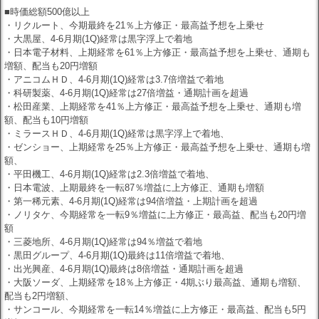
■時価総額500億以上
・リクルート、今期最終を21％上方修正・最高益予想を上乗せ
・大黒屋、4-6月期(1Q)経常は黒字浮上で着地
・日本電子材料、上期経常を61％上方修正・最高益予想を上乗せ、通期も
増額、配当も20円増額
・アニコムＨＤ、4-6月期(1Q)経常は3.7倍増益で着地
・科研製薬、4-6月期(1Q)経常は27倍増益・通期計画を超過
・松田産業、上期経常を41％上方修正・最高益予想を上乗せ、通期も増
額、配当も10円増額
・ミラースＨＤ、4-6月期(1Q)経常は黒字浮上で着地、
・ゼンショー、上期経常を25％上方修正・最高益予想を上乗せ、通期も増
額、
・平田機工、4-6月期(1Q)経常は2.3倍増益で着地、
・日本電波、上期最終を一転87％増益に上方修正、通期も増額
・第一稀元素、4-6月期(1Q)経常は94倍増益・上期計画を超過
・ノリタケ、今期経常を一転9％増益に上方修正・最高益、配当も20円増
額
・三菱地所、4-6月期(1Q)経常は94％増益で着地
・黒田グループ、4-6月期(1Q)最終は11倍増益で着地、
・出光興産、4-6月期(1Q)最終は8倍増益・通期計画を超過
・大阪ソーダ、上期経常を18％上方修正・4期ぶり最高益、通期も増額、
配当も2円増額、
・サンコール、今期経常を一転14％増益に上方修正・最高益、配当も5円