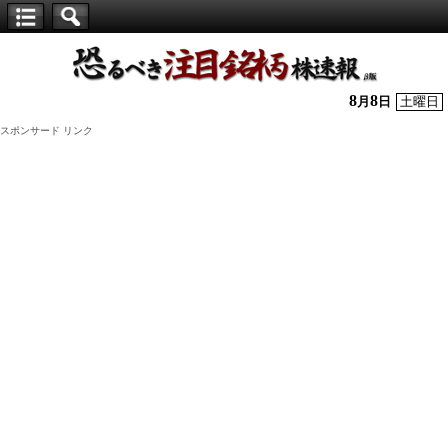
【仕
手
株】
8
8
月
日
土曜日
恐
スポンサード リンク
る
べ
き
注
目
銘
柄
株
速
報