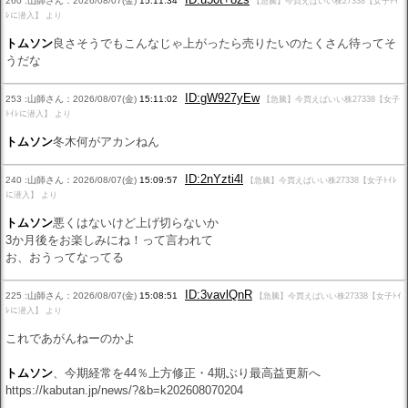
260 :山師さん：2026/08/07(金)
15:11:34
【急騰】今買えばいい株27338【女子ﾄｲ
ﾚに潜入】 より
トムソン
良さそうでもこんなじゃ上がったら売りたいのたくさん待ってそ
うだな
ID:gW927yEw
253 :山師さん：2026/08/07(金)
15:11:02
【急騰】今買えばいい株27338【女子
ﾄｲﾚに潜入】 より
トムソン
冬木何がアカンねん
ID:2nYzti4l
240 :山師さん：2026/08/07(金)
15:09:57
【急騰】今買えばいい株27338【女子ﾄｲﾚ
に潜入】 より
トムソン
悪くはないけど上げ切らないか
3か月後をお楽しみにね！って言われて
お、おうってなってる
ID:3vavlQnR
225 :山師さん：2026/08/07(金)
15:08:51
【急騰】今買えばいい株27338【女子ﾄｲ
ﾚに潜入】 より
これであがんねーのかよ
トムソン
、今期経常を44％上方修正・4期ぶり最高益更新へ
https://kabutan.jp/news/?&b=k202608070204