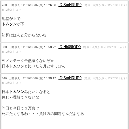
ID:SorHRUP9
760 :山師さん：2026/08/07(金)
16:26:58
【急騰】今買えばいい株27338【女子ﾄ
ｲﾚに潜入】 より
地盤が上で
トムソン
が下
決算はほんと分からないな
ID:Hb09IOD0
608 :山師さん：2026/08/07(金)
15:58:22
【急騰】今買えばいい株27338【女子ﾄ
ｲﾚに潜入】 より
AIメカテック全然凄くないぞｗ
日本
トムソン
と比べたら月とすっぽん
ID:SorHRUP9
446 :山師さん：2026/08/07(金)
15:30:17
【急騰】今買えばいい株27338【女子ﾄ
ｲﾚに潜入】 より
日本
トムソン
みたいになると
俺じゃ理解できないな
昨日と今日で２万負け
死にたくなるわ・・・負け方の問題なんだよなあ