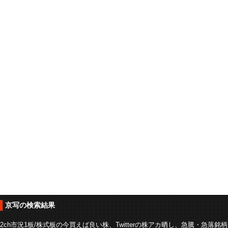
京写の検索結果
2ch市況1板/株式板の今買えば良い株、Twitterの株アカ晒し、急騰・急落銘柄