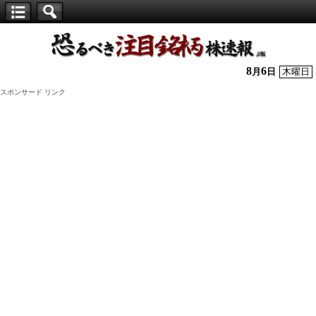
【仕
手
株】
8
6
月
日
木曜日
恐
スポンサード リンク
る
べ
き
注
目
銘
柄
株
速
報