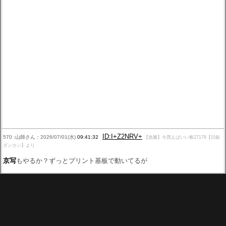
ID:I+Z2NRV+
570 :山師さん：2026/07/01(水)
09:41:32
【急騰】今買えばいい株27179【日銀
ダンカン】より
京写
もやるか？ずっとプリント基板で動いてるが