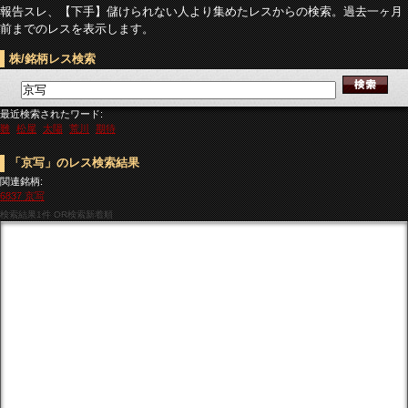
報告スレ、【下手】儲けられない人より集めたレスからの検索。過去一ヶ月
前までのレスを表示します。
株/銘柄レス検索
最近検索されたワード:
難
松屋
太陽
荒川
期待
「京写」のレス検索結果
関連銘柄:
6837 京写
検索結果
1件 OR検索新着順