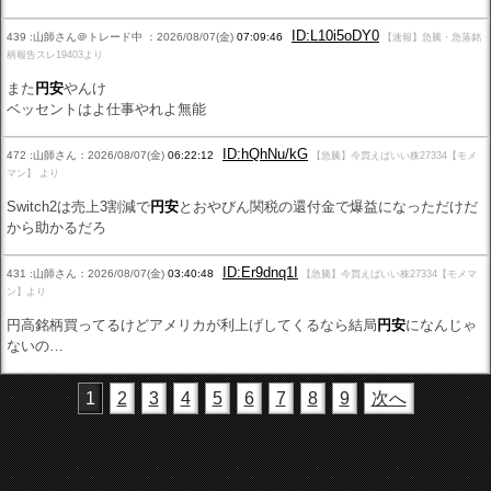
ID:L10i5oDY0
439 :山師さん＠トレード中 ：2026/08/07(金)
07:09:46
【速報】急騰・急落銘
柄報告スレ19403より
また
円安
やんけ
ベッセントはよ仕事やれよ無能
ID:hQhNu/kG
472 :山師さん：2026/08/07(金)
06:22:12
【急騰】今買えばいい株27334【モメ
マン】 より
Switch2は売上3割減で
円安
とおやびん関税の還付金で爆益になっただけだ
から助かるだろ
ID:Er9dnq1I
431 :山師さん：2026/08/07(金)
03:40:48
【急騰】今買えばいい株27334【モメマ
ン】より
円高銘柄買ってるけどアメリカが利上げしてくるなら結局
円安
になんじゃ
ないの…
1
2
3
4
5
6
7
8
9
次へ