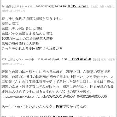
ID:ltVLALwG0
44 :山師さん＠トレード中 ：2026/08/09(日)
10:46:39
【速報】急騰・急落銘
柄報告スレ19408 より
持ち帰り食料品消費税減税と引き換えに
新聞大増税
高級ホテル宿泊者に大増税
高級バック高級貴金属品の大増税
1000万円以上の普通自動車大増税
県議の海外旅行に大増税
こっちをやれよ多少
円安
抑えられるだろ
ID:ltVLALwG0
873 :山師さん＠トレード中 ：2026/08/09(日)
08:16:57
【速報】急騰・急落銘
柄報告スレ19407より
韓国と台湾の輸出額ともに初の日本超え 26年上期、AI特需の恩恵で差
韓国、台湾の1～6月の輸出額が初めて日本を上回ったことが分かった。人
工知能（AI）向け半導体特需を受けて急伸した韓台に対し、日本は半導体
関連の素材・製造装置に強みが限られ、恩恵に差が出た。世界が求める最
終製品の供給で後手に回る日本のものづくりの現状を映す。
https://www.nikkei.com/article/DGXZQOUA050VT0V00C26A8000000/
あー(；´・ω・`)おいおいこんなクソ
円安
で抜かれてんの