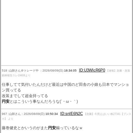
ID:U3WIcR6P0
518 :山師さん＠トレード中 ：2026/08/09(日)
16:34:05
【速報】急騰・急落
銘柄報告スレ19408より
仕事してて気付いたんだけど最近は中国のど田舎の小娘も日本でマンショ
ン買ってる
改装までして超金持ってる
円安
とはこういう事なんだろうな(´・ω・｀)
ID:snIE6N2C
967 :山師さん：2026/08/09(日)
10:50:34
【急騰】今買えばいい株27341【プンス
カ】 より
藤巻健史とかいうのがまた
円安
煽っているなｗ