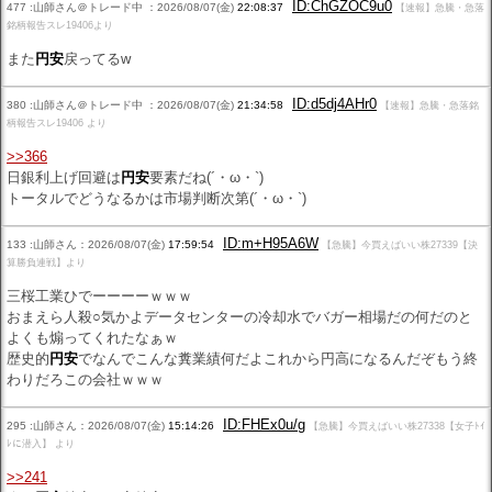
ID:ChGZOC9u0
477 :山師さん＠トレード中 ：2026/08/07(金)
22:08:37
【速報】急騰・急落
銘柄報告スレ19406より
また
円安
戻ってるw
ID:d5dj4AHr0
380 :山師さん＠トレード中 ：2026/08/07(金)
21:34:58
【速報】急騰・急落銘
柄報告スレ19406 より
>>366
日銀利上げ回避は
円安
要素だね(´・ω・`)
トータルでどうなるかは市場判断次第(´・ω・`)
ID:m+H95A6W
133 :山師さん：2026/08/07(金)
17:59:54
【急騰】今買えばいい株27339【決
算勝負連戦】より
三桜工業ひでーーーーｗｗｗ
おまえら人殺○気かよデータセンターの冷却水でバガー相場だの何だのと
よくも煽ってくれたなぁｗ
歴史的
円安
でなんでこんな糞業績何だよこれから円高になるんだぞもう終
わりだろこの会社ｗｗｗ
ID:FHEx0u/g
295 :山師さん：2026/08/07(金)
15:14:26
【急騰】今買えばいい株27338【女子ﾄｲ
ﾚに潜入】 より
>>241