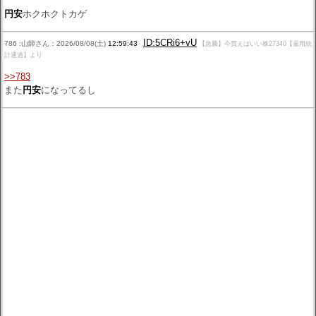
円安
ホクホクトカゲ
ID:5CRi6+vU
786 :山師さん：2026/08/08(土)
12:59:43
【急騰】今買えばいい株27340【雇用統
計通過】より
>>783
また
円安
になってるし