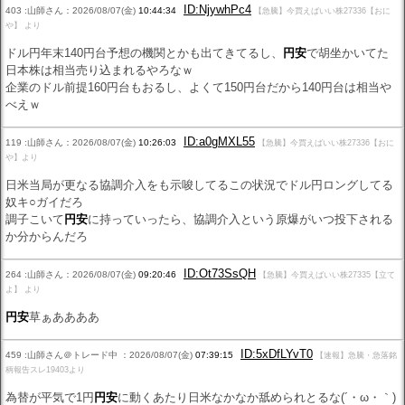
ID:NjywhPc4
403 :山師さん：2026/08/07(金)
10:44:34
【急騰】今買えばいい株27336【おに
や】 より
ドル円年末140円台予想の機関とかも出てきてるし、
円安
で胡坐かいてた
日本株は相当売り込まれるやろなｗ
企業のドル前提160円台もおるし、よくて150円台だから140円台は相当や
べえｗ
ID:a0gMXL55
119 :山師さん：2026/08/07(金)
10:26:03
【急騰】今買えばいい株27336【おに
や】より
日米当局が更なる協調介入をも示唆してるこの状況でドル円ロングしてる
奴キ○ガイだろ
調子こいて
円安
に持っていったら、協調介入という原爆がいつ投下される
か分からんだろ
ID:Ot73SsQH
264 :山師さん：2026/08/07(金)
09:20:46
【急騰】今買えばいい株27335【立て
よ】 より
円安
草ぁああああ
ID:5xDfLYvT0
459 :山師さん＠トレード中 ：2026/08/07(金)
07:39:15
【速報】急騰・急落銘
柄報告スレ19403より
為替が平気で1円
円安
に動くあたり日米なかなか舐められとるな(´・ω・｀)