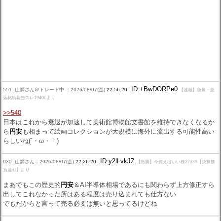
ID:+BwDORPe0
551 :山師さん＠トレード中 ：2026/08/07(金)
22:56:20
【速報】急騰・急
落銘柄報告スレ19406より
>>540
日本はこれから衰退が加速して美術館博物館文書館を維持できなくなるか
ら
円安
も相まって絵画コレクションが大規模に海外に流出する可能性高い
らしいね(´・ω・｀)
ID:y2lLvkJZ
930 :山師さん：2026/08/07(金)
22:26:20
【急騰】今買えばいい株27339【決算勝
負連戦】より
まあでもこの歴史的
円安
＆AI半導体相場であるにも関わらず上方修正すら
出してこれなかった所はある程度は売り込まれても仕方ない
でもだからと言って売る必要は無いと思ってるけどね