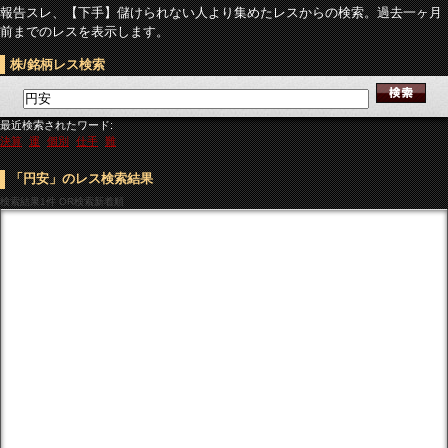
報告スレ、【下手】儲けられない人より集めたレスからの検索。過去一ヶ月
前までのレスを表示します。
株/銘柄レス検索
最近検索されたワード:
決算
運
個別
仕手
難
「円安」のレス検索結果
検索結果
1件 OR検索新着順