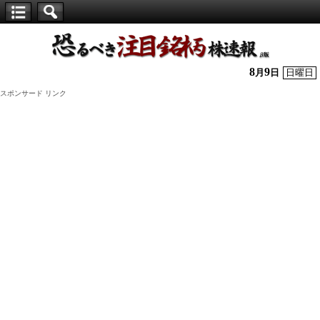
【仕
手
株】
8
9
月
日
日曜日
恐
スポンサード リンク
る
べ
き
注
目
銘
柄
株
速
報