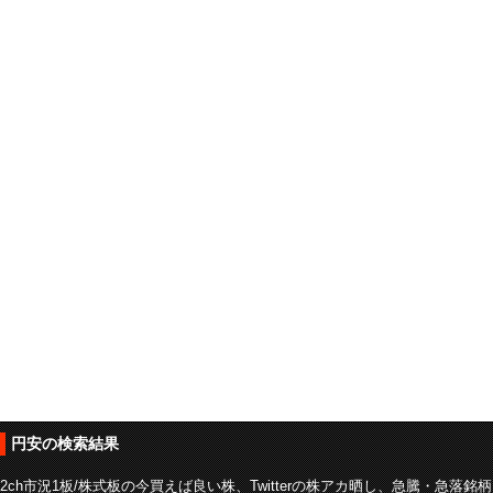
円安の検索結果
2ch市況1板/株式板の今買えば良い株、Twitterの株アカ晒し、急騰・急落銘柄