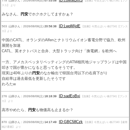
ID:c0M9tDmS
779 :山師さん：2026/08/09(日)
07:53:08
【急騰】今買えばいい株27341【プン
スカ】 より
みなさん、
円安
でホクホクしてますかぁ？
ID:LwqMIjdE
503 :山師さん：2026/08/08(土)
20:58:38
【急騰】今買えばいい株27341【プンス
カ】より
中国のCATL、オランダのAlfenとナトリウムイオン蓄電分野で協力、欧州
展開を加速
CATL、英オクトパスと合弁、大型トラック向け「換電網」を欧州へ
一方、アメカスベッタリペッティングのATM植民地ジャップランドは中国
叩きで国が豊かになると思ってるそうです。
現実は40年ぶりの
円安
のなか輸出で韓国台湾以下の右肩下がり
自給率は過去最低を更新したそうです
わろたw
ID:sadEoBxi
276 :山師さん：2026/08/08(土)
18:18:39
【急騰】今買えばいい株27341【プンス
カ】 より
高市やめたら、
円安
も物価高も止まるか？
ID:GBC58Czk
870 :山師さん：2026/08/08(土)
14:17:49
【急騰】今買えばいい株27340【雇用
統計通過】 より