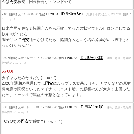
今は
円安
株安、円高株高がトレンドやで
ID:6e3cxBe+
740 :山師さん：2026/08/07(金)
13:20:54
【急騰】今買えばいい株27336【🤖ﾀﾃﾛ
ﾊｹﾞ】 より
日米当局が更なる協調介入をも示唆してるこの状況でドル円ロングしてる
奴キ○ガイだろ
調子こいて
円安
追っかけてたら、協調介入という名の原爆がいつ投下され
るか分からんだろ
ID:cIUA6jX00
389 :山師さん＠トレード中 ：2026/08/07(金)
11:04:23
【速報】急騰・急落銘
柄報告スレ19404 より
>>368
タイヤもだめそうだな(´・ω・`)
2026年通期の見通しでは
円安
によるプラス効果よりも、ナフサなどの原材
料急騰や関税といったマイナス（コスト増）の影響の方が大きく上回った
ため、トータルで減益の予想となっています。
ID:/63A1mJj0
368 :山師さん＠トレード中 ：2026/08/07(金)
11:01:02
【速報】急騰・急落銘
柄報告スレ19404より
TOYOあの
円安
で減益？(´・ω・｀)