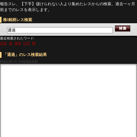
報告スレ、【下手】儲けられない人より集めたレスからの検索。過去一ヶ月
前までのレスを表示します。
株/銘柄レス検索
最近検索されたワード:
決算
運
個別
仕手
難
「通過」のレス検索結果
検索結果
1件 OR検索新着順