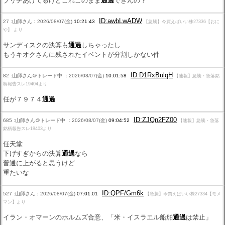
ブリヂあげてるけどこれこのまま
通過
できんの？
ID:awbLwADW
27 :山師さん：2026/08/07(金)
10:21:43
【急騰】今買えばいい株27336【おに
や】 より
サンディスクの決算も
通過
しちゃったし
もうキオクさんに残されたイベントが分割しかない件
ID:D1RxBulqH
82 :山師さん＠トレード中 ：2026/08/07(金)
10:01:58
【速報】急騰・急落銘
柄報告スレ19404より
任が７９７４
通過
ID:ZJQn2FZ00
685 :山師さん＠トレード中 ：2026/08/07(金)
09:04:52
【速報】急騰・急落
銘柄報告スレ19403より
任天堂
下げすぎからの決算
通過
なら
普通に上がると思うけど
重たいな
ID:QPF/Gm6k
527 :山師さん：2026/08/07(金)
07:01:01
【急騰】今買えばいい株27334【モメ
マン】より
イラン・オマーンのホルムズ合意、「米・イスラエル船舶
通過
は禁止」