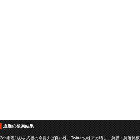
通過の検索結果
2ch市況1板/株式板の今買えば良い株、Twitterの株アカ晒し、急騰・急落銘柄