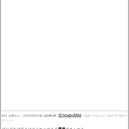
ID:khabyBMd
924 :山師さん：2026/08/07(金)
13:46:25
【急騰】今買えばいい株27336【🤖ﾀﾃﾛ
ﾊｹﾞ】より