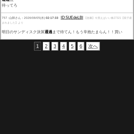
待ってろ
ID:5UEdeLBl
757 :山師さん：2026/08/05(水)
02:17:33
【急騰】今買えばいい株27321【双子産
まれました】より
明日のサンディスク決算
通過
まで待てん！もう辛抱たまらん！！買い
1
2
3
4
5
6
次へ