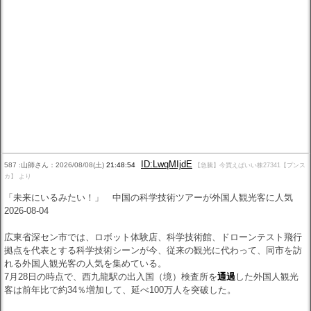
ID:LwqMIjdE
587 :山師さん：2026/08/08(土)
21:48:54
【急騰】今買えばいい株27341【プンス
カ】 より
「未来にいるみたい！」 中国の科学技術ツアーが外国人観光客に人気
2026-08-04
広東省深セン市では、ロボット体験店、科学技術館、ドローンテスト飛行
拠点を代表とする科学技術シーンが今、従来の観光に代わって、同市を訪
れる外国人観光客の人気を集めている。
7月28日の時点で、西九龍駅の出入国（境）検査所を
通過
した外国人観光
客は前年比で約34％増加して、延べ100万人を突破した。