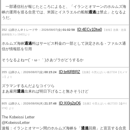
一部通信社が報じたところによると、「イランとオマーンのホルムズ海
峡の運用を巡る合意では、米国とイスラエルの船舶
通過
は禁止」となるよ
うだ。
ID:4ECv1Dtw0
352 :山師さん＠トレード中 ：2026/08/07(金)
01:02:58
【速報】急騰・急落
銘柄報告スレ19403より
ホルムズ海峡
通過
料はサービス料金の一部として決定される - ファルス通
信が情報筋を引用
そうなるよねー(´・ω・｀)さあヅラがどうするか
ID:brl6RBRZ
355 :山師さん：2026/08/07(金)
00:15:24
【急騰】今買えばいい株27334【モメマ
ン】より
ズラマンするんだよなコイツら
まあ雇用
通過
出来れば明日下げること無さそうけど
ID:XI0g2pO6
805 :山師さん：2026/08/06(木)
21:37:48
【急騰】今買えばいい株27333【🤖ﾅﾔﾐ
ｷｸﾖ】より
The Kobeissi Letter
@KobeissiLetter
速報：イランとオマーン間のホルムズ海峡を「
通過
回廊」と宣言する合意