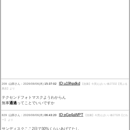
ID:u19hpdkd
209 :山師さん：2026/08/06(木)
15:37:02
【急騰】今買えばいい株27332【荒ぶる
愚息】より
テクセンドフォトマスクようわからん
無事
通過
ってことでいいですか
ID:pGe4aWPT
829 :山師さん：2026/08/06(木)
06:43:20
【急騰】今買えばいい株27326【どわ
ー】 より
サンディスクここ2日で30%くらいあげてたし