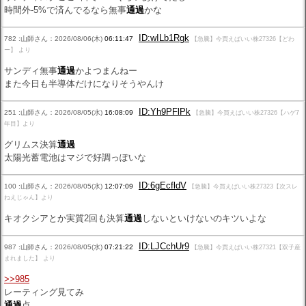
時間外-5%で済んでるなら無事
通過
かな
ID:wILb1Rgk
782 :山師さん：2026/08/06(木)
06:11:47
【急騰】今買えばいい株27326【どわ
ー】 より
サンディ無事
通過
かよつまんねー
また今日も半導体だけになりそうやんけ
ID:Yh9PFlPk
251 :山師さん：2026/08/05(水)
16:08:09
【急騰】今買えばいい株27326【ハゲ7
年目】より
グリムス決算
通過
太陽光蓄電池はマジで好調っぽいな
ID:6gEcfldV
100 :山師さん：2026/08/05(水)
12:07:09
【急騰】今買えばいい株27323【次スレ
ねえじゃん】より
キオクシアとか実質2回も決算
通過
しないといけないのキツいよな
ID:LJCchUr9
987 :山師さん：2026/08/05(水)
07:21:22
【急騰】今買えばいい株27321【双子産
まれました】 より
>>985
レーティング見てみ
通過
点