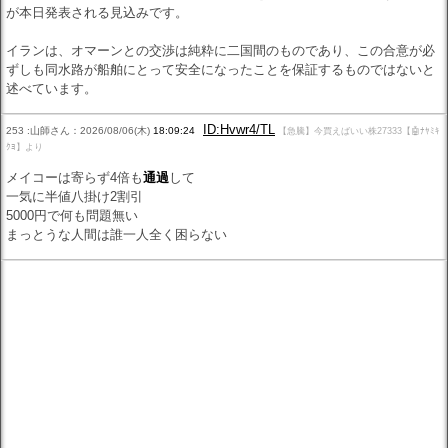
が本日発表される見込みです。
イランは、オマーンとの交渉は純粋に二国間のものであり、この合意が必
ずしも同水路が船舶にとって安全になったことを保証するものではないと
述べています。
ID:Hvwr4/TL
253 :山師さん：2026/08/06(木)
18:09:24
【急騰】今買えばいい株27333【🤖ﾅﾔﾐｷ
ｸﾖ】より
メイコーは寄らず4倍も
通過
して
一気に半値八掛け2割引
5000円で何も問題無い
まっとうな人間は誰一人全く困らない