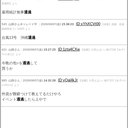
負連戦】より
雇用統計無事
通過
ID:xYhXCVt00
545 :山師さん＠トレード中 ：2026/08/07(金)
15:39:23
【速報】急騰・急落
銘柄報告スレ19405 より
台風13号 沖縄
通過
ID:1ztq4CXw
421 :山師さん：2026/08/07(金)
15:27:25
【急騰】今買えばいい株27338【女子ﾄ
ｲﾚに潜入】 より
今晩の包○を
通過
して
買うか
ID:yQal4kJr
885 :山師さん：2026/08/07(金)
14:32:28
【急騰】今買えばいい株27337【女子ﾄｲﾚ
にIRｶﾒﾗ】より
外資が難癖つけて教えてるだけやろ
イベント
通過
したら上やで