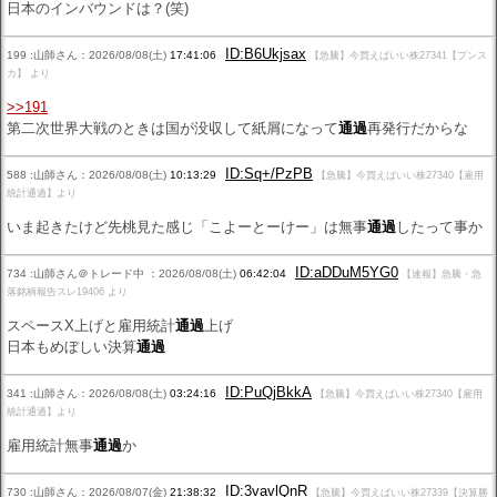
日本のインバウンドは？(笑)
ID:B6Ukjsax
199 :山師さん：2026/08/08(土)
17:41:06
【急騰】今買えばいい株27341【プンス
カ】 より
>>191
第二次世界大戦のときは国が没収して紙屑になって
通過
再発行だからな
ID:Sq+/PzPB
588 :山師さん：2026/08/08(土)
10:13:29
【急騰】今買えばいい株27340【雇用
統計通過】より
いま起きたけど先桃見た感じ「こよーとーけー」は無事
通過
したって事か
ID:aDDuM5YG0
734 :山師さん＠トレード中 ：2026/08/08(土)
06:42:04
【速報】急騰・急
落銘柄報告スレ19406 より
スペースX上げと雇用統計
通過
上げ
日本もめぼしい決算
通過
ID:PuQjBkkA
341 :山師さん：2026/08/08(土)
03:24:16
【急騰】今買えばいい株27340【雇用
統計通過】より
雇用統計無事
通過
か
ID:3vavlQnR
730 :山師さん：2026/08/07(金)
21:38:32
【急騰】今買えばいい株27339【決算勝