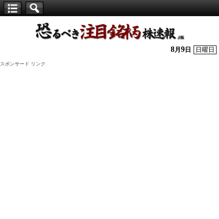
【仕
手
株】
8
9
月
日
日曜日
恐
スポンサード リンク
る
べ
き
注
目
銘
柄
株
速
報