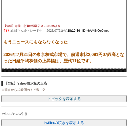
【速報】急騰・急落銘柄報告スレ19355
より
437
:山師さん＠トレード中 ：2026/07/21(火)
18:10:50
ID:+hAMfNQo0.net
もうニュースにもならなくなった
2026年7月21日の東京株式市場で、前週末比2,091円07銭高とな
った日経平均株価の上昇幅は、歴代11位です。
【Y板】Yahoo掲示板の反応
0
※現在から12時間のトピ数：
twitterのつぶやき