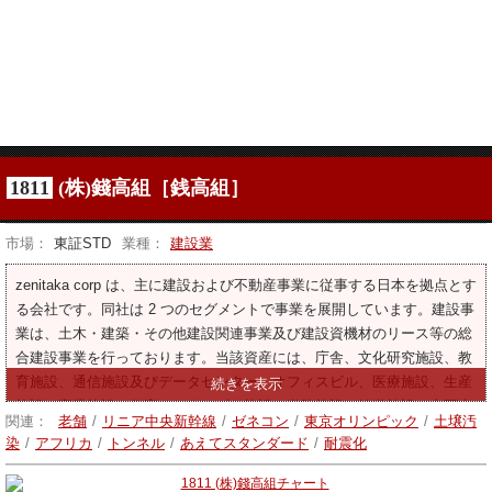
1811
(株)錢高組［銭高組］
市場：
東証STD
業種：
建設業
zenitaka corp は、主に建設および不動産事業に従事する日本を拠点とす
る会社です。同社は 2 つのセグメントで事業を展開しています。建設事
業は、土木・建築・その他建設関連事業及び建設資機材のリース等の総
合建設事業を行っております。当該資産には、庁舎、文化研究施設、教
育施設、通信施設及びデータセンター、オフィスビル、医療施設、生産
施設、商業施設、住宅、エネルギー施設、道路施設、鉄道施設、上下水
関連：
老舗
/
リニア中央新幹線
/
ゼネコン
/
東京オリンピック
/
土壌汚
道施設が含まれる。不動産事業は、不動産の販売、賃貸、仲介、管理を
染
/
アフリカ
/
トンネル
/
あえてスタンダード
/
耐震化
行っております。