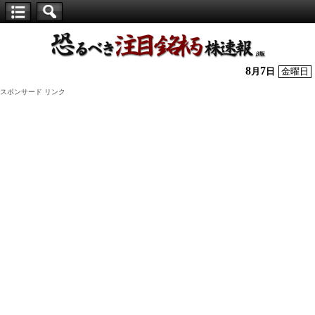
【仕
手
株】
8
7
月
日
金曜日
恐
スポンサード リンク
る
べ
き
注
目
銘
柄
株
速
報