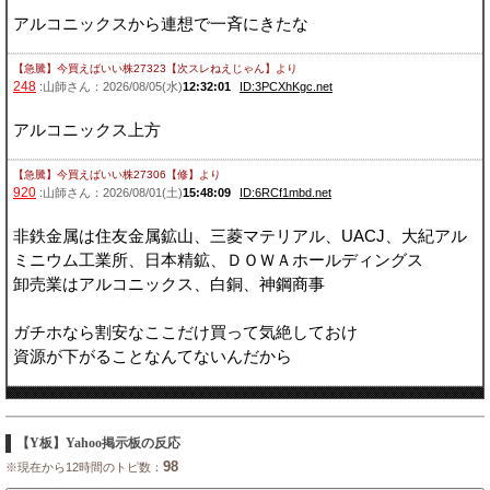
アルコニックスから連想で一斉にきたな
【急騰】今買えばいい株27323【次スレねえじゃん】
より
248
:山師さん：2026/08/05(水)
12:32:01
ID:3PCXhKgc.net
アルコニックス上方
【急騰】今買えばいい株27306【修】
より
920
:山師さん：2026/08/01(土)
15:48:09
ID:6RCf1mbd.net
非鉄金属は住友金属鉱山、三菱マテリアル、UACJ、大紀アル
ミニウム工業所、日本精鉱、ＤＯＷＡホールディングス
卸売業はアルコニックス、白銅、神鋼商事
ガチホなら割安なここだけ買って気絶しておけ
資源が下がることなんてないんだから
【Y板】Yahoo掲示板の反応
98
※現在から12時間のトピ数：