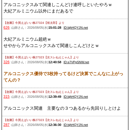
アルコニックスみて関連しこんどけ連呼しといたやろｗ
大紀アルミニウム以外にまだあるで
【急騰】今買えばいい株27324【裕太郎】
より
626
:山師さん：2026/08/05(水)
15:01:28
ID:bjhHQYJN.net
大紀アルミニウム超絶ｗ
せやからアルコニックスみて関連しこんどけとｗ
【急騰】今買えばいい株27323【次スレねえじゃん】
より
326
:山師さん：2026/08/05(水)
12:40:58
ID:e7VPgSNW.net
アルコニックス優待で3枚持ってるけど決算でこんなに上がっ
てんの？
【急騰】今買えばいい株27323【次スレねえじゃん】
より
315
:山師さん：2026/08/05(水)
12:39:49
ID:bjhHQYJN.net
アルコニックス関連 主要なの３つあるから先回りしとけよ
【急騰】今買えばいい株27323【次スレねえじゃん】
より
287
:山師さん：2026/08/05(水)
12:36:30
ID:bjhHQYJN.net