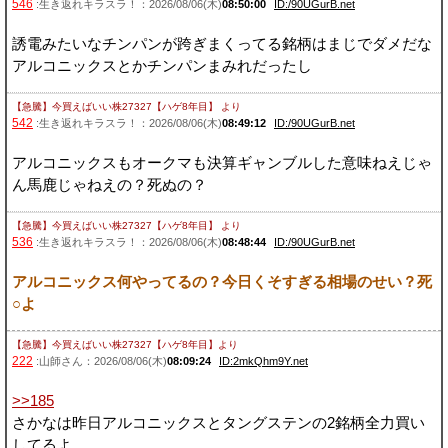
546
:生き返れキラスラ！：2026/08/06(木)
08:50:00
ID:/90UGurB.net
誘電みたいなチンパンが跨ぎまくってる銘柄はまじでダメだな
アルコニックスとかチンパンまみれだったし
【急騰】今買えばいい株27327【ハゲ8年目】
より
542
:生き返れキラスラ！：2026/08/06(木)
08:49:12
ID:/90UGurB.net
アルコニックスもオークマも決算ギャンブルした意味ねえじゃ
ん馬鹿じゃねえの？死ぬの？
【急騰】今買えばいい株27327【ハゲ8年目】
より
536
:生き返れキラスラ！：2026/08/06(木)
08:48:44
ID:/90UGurB.net
アルコニックス何やってるの？今日くそすぎる相場のせい？死
○よ
【急騰】今買えばいい株27327【ハゲ8年目】
より
222
:山師さん：2026/08/06(木)
08:09:24
ID:2mkQhm9Y.net
>>185
さかなは昨日アルコニックスとタングステンの2銘柄全力買い
してるよ