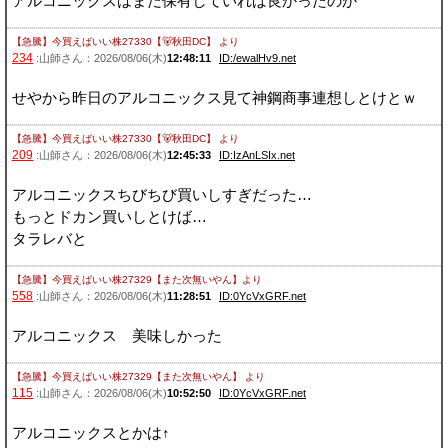
アルコニックスはまだ保有していれば良かったのか
【急騰】今買えばいい株27330【🐻秋田DC】
より
234
:山師さん：2026/08/06(木)
12:48:11
ID:/ewalHv9.net
せやから昨日のアルコニックス見て神鋼商事連想しとけとｗ
【急騰】今買えばいい株27330【🐻秋田DC】
より
209
:山師さん：2026/08/06(木)
12:45:33
ID:IzAnLSIx.net
アルコニックスちびちび買いしすぎだった…
もっとドカン買いしとけば…
タラレバと
【急騰】今買えばいい株27329【また次無いやん】
より
558
:山師さん：2026/08/06(木)
11:28:51
ID:0YcVxGRF.net
アルコニックス 美味しかった
【急騰】今買えばいい株27329【また次無いやん】
より
115
:山師さん：2026/08/06(木)
10:52:50
ID:0YcVxGRF.net
アルコニックスとかは↑