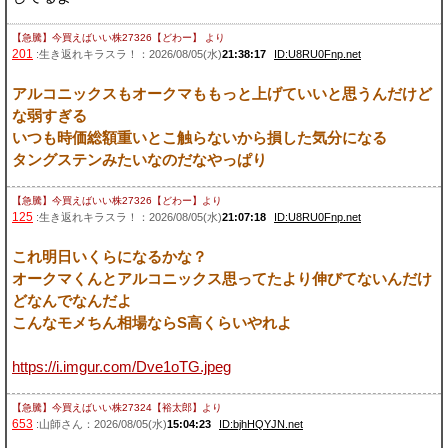
【急騰】今買えばいい株27326【どわー】
より
201
:生き返れキラスラ！：2026/08/05(水)
21:38:17
ID:U8RU0Fnp.net
アルコニックスもオークマももっと上げていいと思うんだけど
な弱すぎる
いつも時価総額重いとこ触らないから損した気分になる
タングステンみたいなのだなやっぱり
【急騰】今買えばいい株27326【どわー】
より
125
:生き返れキラスラ！：2026/08/05(水)
21:07:18
ID:U8RU0Fnp.net
これ明日いくらになるかな？
オークマくんとアルコニックス思ってたより伸びてないんだけ
どなんでなんだよ
こんなモメちん相場ならS高くらいやれよ
https://i.imgur.com/Dve1oTG.jpeg
【急騰】今買えばいい株27324【裕太郎】
より
653
:山師さん：2026/08/05(水)
15:04:23
ID:bjhHQYJN.net