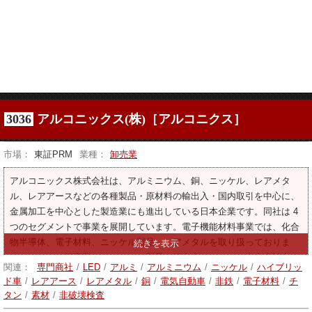
3036
アルコニックス(株)［アルコニクス］
市場：
東証PRM
業種：
卸売業
アルコニックス株式会社は、アルミニウム、銅、ニッケル、レアメタ
ル、レアアースなどの各種製品・原材料の輸出入・国内取引を中心に、
金属加工を中心とした製造業にも進出している日本企業です。同社は 4
つのセグメントで事業を展開しています。電子機能材料事業では、化合
物半導体、電子材料、ニッケル製品、レアメタルを取り扱っておりま
す。アルミ・銅事業では、アルミ製品、銅合金、アルミ二次合金地金お
関連：
専門商社
/
LED
/
アルミ
/
アルミニウム
/
ニッケル
/
ハイブリッ
よび非鉄スクラップ、金属シリコン、亜鉛合金地金を取り扱っておりま
ド車
/
レアアース
/
レアメタル
/
銅
/
電気自動車
/
非鉄
/
電子材料
/
チ
す。機器・材料事業では、銅・ニッケルめっき材料および関連薬品、非
タン
/
素材
/
非破壊検査
破壊検査装置、マーキング装置および関連消耗品、モールド肉盛溶接棒