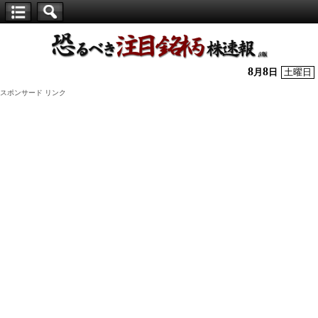
【仕
手
株】
8
8
月
日
土曜日
恐
スポンサード リンク
る
べ
き
注
目
銘
柄
株
速
報